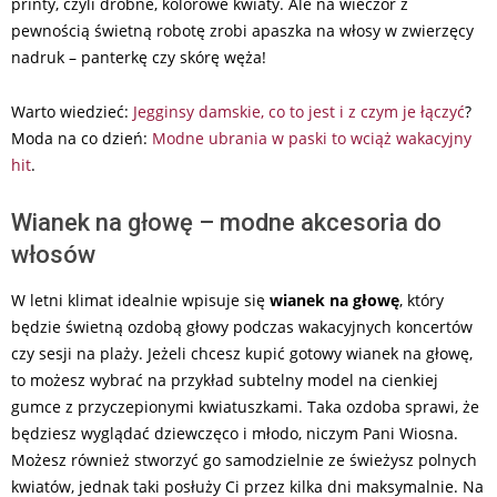
printy, czyli drobne, kolorowe kwiaty. Ale na wieczór z
pewnością świetną robotę zrobi apaszka na włosy w zwierzęcy
nadruk – panterkę czy skórę węża!
Warto wiedzieć:
Jegginsy damskie, co to jest i z czym je łączyć
?
Moda na co dzień:
Modne ubrania w paski to wciąż wakacyjny
hit
.
Wianek na głowę – modne akcesoria do
włosów
W letni klimat idealnie wpisuje się
wianek na głowę
, który
będzie świetną ozdobą głowy podczas wakacyjnych koncertów
czy sesji na plaży. Jeżeli chcesz kupić gotowy wianek na głowę,
to możesz wybrać na przykład subtelny model na cienkiej
gumce z przyczepionymi kwiatuszkami. Taka ozdoba sprawi, że
będziesz wyglądać dziewczęco i młodo, niczym Pani Wiosna.
Możesz również stworzyć go samodzielnie ze świeżysz polnych
kwiatów, jednak taki posłuży Ci przez kilka dni maksymalnie. Na