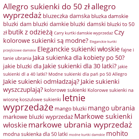
Allegro sukienki do 50 zł
allegro
wyprzedaż
bluzeczka damska
bluzka damskie
bluzki damkie
bluzki dam
bluzki damski
bluzki to 50
butik z odzieżą
Czy
zł
Carry kurtki damskie wyprzedaż
kolorowe sukienki są modne?
Eleganckie kurtki
Eleganckie sukienki włoskie
fajne i
przejściowe damskie
Jaka sukienka dla kobiety po 50?
tanie ubrania
Jakie sukienki dla 30 latki?
jakie bluzki dla
jakie
sukienki dl a 40 latki? Modne sukienki dla pań po 50 Allegro
Jakie sukienki odmładzają?
Jakie sukienki
wyszczuplają?
kolorowe sukienki
Kolorowe sukienki na
letnie
wiosnę
koszulowe sukienki
wyprzedaże
mango ubrania
mango bluzki
Markowe sukienki
markowe bluzki wyprzedaż
markowe ubrania wyprzedaż
włoskie
mohito
modna sukienka dla 50 latki
modne kurtki damskie