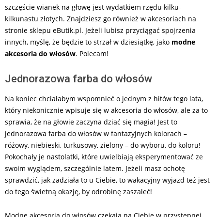
szczęście wianek na głowę jest wydatkiem rzędu kilku-
kilkunastu złotych. Znajdziesz go również w akcesoriach na
stronie sklepu eButik.pl. Jeżeli lubisz przyciągać spojrzenia
innych, myślę, że będzie to strzał w dziesiątkę, jako
modne
akcesoria do włosów
. Polecam!
Jednorazowa farba do włosów
Na koniec chciałabym wspomnieć o jednym z hitów tego lata,
który niekonicznie wpisuje się w akcesoria do włosów, ale za to
sprawia, że na głowie zaczyna dziać się magia! Jest to
jednorazowa farba do włosów w fantazyjnych kolorach –
różowy, niebieski, turkusowy, zielony – do wyboru, do koloru!
Pokochały je nastolatki, które uwielbiają eksperymentować ze
swoim wyglądem, szczególnie latem. Jeżeli masz ochotę
sprawdzić, jak zadziała to u Ciebie, to wakacyjny wyjazd też jest
do tego świetną okazję, by odrobinę zaszaleć!
Modne akcesoria do włosów czekają na Ciebie w przystępnej