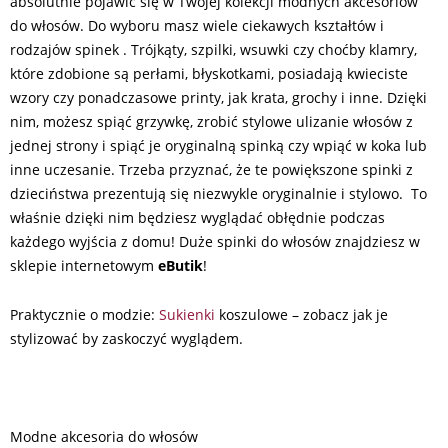
absolutnie pojawić się w Twojej kolekcji modnych akcesoriów
do włosów. Do wyboru masz wiele ciekawych kształtów i
rodzajów spinek . Trójkąty, szpilki, wsuwki czy choćby klamry,
które zdobione są perłami, błyskotkami, posiadają kwieciste
wzory czy ponadczasowe printy, jak krata, grochy i inne. Dzięki
nim, możesz spiąć grzywkę, zrobić stylowe ulizanie włosów z
jednej strony i spiąć je oryginalną spinką czy wpiąć w koka lub
inne uczesanie. Trzeba przyznać, że te powiększone spinki z
dzieciństwa prezentują się niezwykle oryginalnie i stylowo. To
właśnie dzięki nim będziesz wyglądać obłędnie podczas
każdego wyjścia z domu! Duże spinki do włosów znajdziesz w
sklepie internetowym
eButik
!
Praktycznie o modzie:
Sukienki
koszulowe – zobacz jak je
stylizować by zaskoczyć wyglądem.
Modne akcesoria do włosów