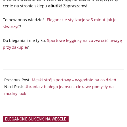
cenie na stronie sklepu
eButik
! Zapraszamy!
To powinnas wiedzieć:
Eleganckie stylizacje w 5 minut jak je
stworzyć
?
Do biegania i nie tylko:
Sportowe legginsy na co zwrócić uwagę
przy zakupie
?
2025-
07-
Previous Post:
Męski strój sportowy – wygodnie na co dzień
26
Next Post:
Ubrania z białego jeansu – ciekawe pomysły na
modny look
ELEGANCKIE SUKIENKI NA WESELE