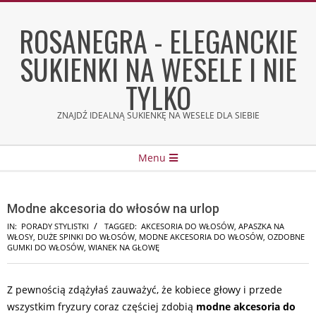
Skip
to
ROSANEGRA - ELEGANCKIE
content
SUKIENKI NA WESELE I NIE
TYLKO
ZNAJDŹ IDEALNĄ SUKIENKĘ NA WESELE DLA SIEBIE
Secondary
Menu
Navigation
Menu
Modne akcesoria do włosów na urlop
IN:
PORADY STYLISTKI
TAGGED:
AKCESORIA DO WŁOSÓW
,
APASZKA NA
WŁOSY
,
DUŻE SPINKI DO WŁOSÓW
,
MODNE AKCESORIA DO WŁOSÓW
,
OZDOBNE
GUMKI DO WŁOSÓW
,
WIANEK NA GŁOWĘ
Z pewnością zdążyłaś zauważyć, że kobiece głowy i przede
wszystkim fryzury coraz częściej zdobią
modne akcesoria do