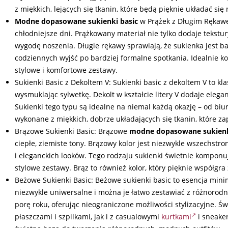
z miękkich, lejących się tkanin, które będą pięknie układać się 
Modne dopasowane sukienki basic
w Prążek z Długim Rękawe
chłodniejsze dni. Prążkowany materiał nie tylko dodaje tekstur
wygodę noszenia. Długie rękawy sprawiają, że sukienka jest ba
codziennych wyjść po bardziej formalne spotkania. Idealnie k
stylowe i komfortowe zestawy.
Sukienki Basic z Dekoltem V: Sukienki basic z dekoltem V to kla
wysmuklając sylwetkę. Dekolt w kształcie litery V dodaje elegan
Sukienki tego typu są idealne na niemal każdą okazję – od bi
wykonane z miękkich, dobrze układających się tkanin, które za
Brązowe Sukienki Basic: Brązowe
modne dopasowane sukienk
ciepłe, ziemiste tony. Brązowy kolor jest niezwykle wszechstro
i eleganckich looków. Tego rodzaju sukienki świetnie komponuj
stylowe zestawy. Brąz to również kolor, który pięknie współgra
Beżowe Sukienki Basic: Beżowe sukienki basic to esencja minim
niezwykle uniwersalne i można je łatwo zestawiać z różnorod
porę roku, oferując nieograniczone możliwości stylizacyjne. Ś
płaszczami i szpilkami, jak i z casualowymi
kurtkami
i sneaker