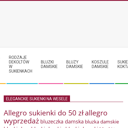
RODZAJE
Y
DEKOLTÓW
BLUZKI
BLUZY
KOSZULE
SUKIE
W
DAMSKIE
DAMSKIE
DAMSKIE
KOKT
SUKIENKACH
ELEGANCKIE SUKIENKI NA WESELE
Allegro sukienki do 50 zł
allegro
wyprzedaż
bluzeczka damska
bluzka damskie