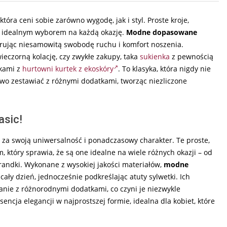
tóra ceni sobie zarówno wygodę, jak i styl. Proste kroje,
ne idealnym wyborem na każdą okazję.
Modne dopasowane
erując niesamowitą swobodę ruchu i komfort noszenia.
ieczorną kolację, czy zwykłe zakupy, taka
sukienka
z pewnością
tkami z
hurtowni kurtek z ekoskóry
. To klasyka, która nigdy nie
two zestawiać z różnymi dodatkami, tworząc niezliczone
asic!
y za swoją uniwersalność i ponadczasowy charakter. Te proste,
 który sprawia, że są one idealne na wiele różnych okazji – od
randki. Wykonane z wysokiej jakości materiałów,
modne
ały dzień, jednocześnie podkreślając atuty sylwetki. Ich
anie z różnorodnymi dodatkami, co czyni je niezwykle
cja elegancji w najprostszej formie, idealna dla kobiet, które