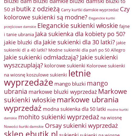
bluzki damkie
bluzki dam
bluzki damski
bluzki to
butik z odzieżą
Czy
50 zł
Carry kurtki damskie wyprzedaż
kolorowe sukienki są modne?
Eleganckie kurtki
Eleganckie sukienki włoskie
fajne
przejściowe damskie
Jaka sukienka dla kobiety po 50?
i tanie ubrania
Jakie sukienki dla 30 latki?
jakie bluzki dla
jakie
sukienki dl a 40 latki? Modne sukienki dla pań po 50 Allegro
Jakie sukienki odmładzają?
Jakie sukienki
wyszczuplają?
kolorowe sukienki
Kolorowe sukienki
letnie
na wiosnę
koszulowe sukienki
wyprzedaże
mango
mango bluzki
Markowe
ubrania
markowe bluzki wyprzedaż
markowe ubrania
sukienki włoskie
wyprzedaż
modna sukienka dla 50 latki
modne kurtki
mohito sukienki wyprzedaż
na wiosnę
damskie
Orsay sukienki wyprzedaż
Nowości kurtki damskie
sklep ebutik.pl
sukienki
sukienki na wiosnę