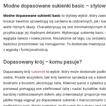
Modne dopasowane sukienki basic – stylow
Modne dopasowane sukienki basic
to stylowy wybór, który zaw
kreacje świetnie sprawdzają się zarówno w codziennych, jak i ba
wiele różnych okazji. Charakteryzują się one minimalistycznym d
przytłaczając jej zbędnymi detalami. Wybierając sukienkę basic, 
wygląda świeżo i nowocześnie. Niezależnie od tego, czy zestawi
będziesz prezentować się nienagannie. To doskonała inwestycja 
z wygodą i funkcjonalnością.
Dopasowany krój – komu pasuje?
Dopasowany krój
sukienek
to wybór, który może doskonale podkre
siebie. Przede wszystkim, taki krój świetnie sprawdza się u kobi
biodrami a biustem, akcentując talię. Również panie o sylwetce
ponieważ pomagają one zdefiniować talię i nadać kształtów. Kob
bardziej rozkloszowanym dołem, aby zrównoważyć proporcje międ
jabłka mogą sięgnąć po dopasowane sukienki z marszczeniami cz
podkreślają nogi. Warto pamiętać, że kluczem do sukcesu jest od