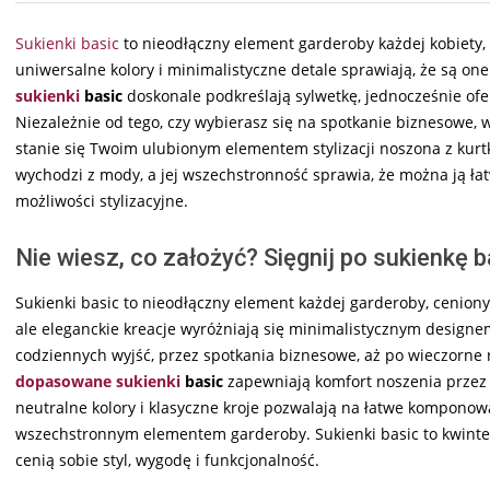
Sukienki basic
to nieodłączny element garderoby każdej kobiety, k
uniwersalne kolory i minimalistyczne detale sprawiają, że są o
sukienki
basic
doskonale podkreślają sylwetkę, jednocześnie of
Niezależnie od tego, czy wybierasz się na spotkanie biznesowe, w
stanie się Twoim ulubionym elementem stylizacji noszona z kur
wychodzi z mody, a jej wszechstronność sprawia, że można ją ła
możliwości stylizacyjne.
Nie wiesz, co założyć? Sięgnij po sukienkę b
Sukienki basic to nieodłączny element każdej garderoby, cenion
ale eleganckie kreacje wyróżniają się minimalistycznym designem,
codziennych wyjść, przez spotkania biznesowe, aż po wieczorne 
dopasowane sukienki
basic
zapewniają komfort noszenia przez c
neutralne kolory i klasyczne kroje pozwalają na łatwe komponow
wszechstronnym elementem garderoby. Sukienki basic to kwintesen
cenią sobie styl, wygodę i funkcjonalność.