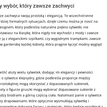
y wybór, który zawsze zachwyci
sze zachwyca swoją prostotą i elegancją. Te wszechstronne
rdziej formalnych sytuacjach, dzięki czemu można je nosić na
esignem, który podkreśla naturalne piękno sylwetki, nie
stawiasz na klasykę, która nigdy nie wychodzi z mody i zawsze
sz ją z eleganckimi szpilkami, czy wygodnymi trampkami, zawsze
w garderobę każdej kobiety, która pragnie łączyć modny wygląd
ślić atuty wielu sylwetek, dodając im elegancji i pewności
et o sylwetce klepsydry, gdzie podkreśla proporcje między
 prostokątnej mogą skorzystać z dopasowanych sukienek,
iety o figurze gruszki mogą wybierać dopasowane sukienki z
zy biodrami a górną częścią ciała. Natomiast panie o sylwetce
y drapowaniami, które optycznie wysmuklają sylwetkę i
powiednie dobranie fasonu i materiału, który będzie współgrał z