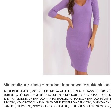
Minimalizm z klasą – modne dopasowane sukienki ba
IN:
KURTKI DAMSKIE
,
MODNE SUKIENKI NA WESELE
,
TRENDY
TAGGED:
CARRY K
KURTKI PRZEJŚCIOWE DAMSKIE
,
JAKA SUKIENKA DLA KOBIETY PO 50?
,
JAKI KOLOR K
40 LATKI? MODNE SUKIENKI DLA PAŃ PO 50 ALLEGRO
,
JAKIE SUKIENKI DLA 30 LATKI
SUKIENKI
,
KOLOROWE SUKIENKI NA WIOSNĘ
,
KOSZULOWE SUKIENKI
,
MARKOWE KU
DAMSKIE
,
NA WIOSNĘ
,
NOWOŚCI KURTKI DAMSKIE
,
SUKIENKI
,
SUKIENKI NA WIOSNĘ