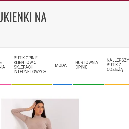
UKIENKI NA
BUTIK OPINIE
NAJLEPSZ
E
KLIENTÓW O
HURTOWNIA
BUTIK Z
MODA
NIA
SKLEPACH
OPINIE
ODZIEŻĄ
INTERNETOWYCH