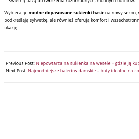
świetną bazą do tworzenia różnorodnych, modnych outfitów.
Wybierając
modne dopasowane sukienki basic
na nowy sezon, 
podkreślają sylwetkę, ale również oferują komfort i wszechstron
okazję.
2024-
08-
Previous Post:
Niepowtarzalna sukienka na wesele – gdzie ją ku
05
Next Post:
Najmodniejsze baleriny damskie – buty idealne na co 