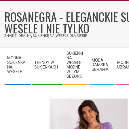
Skip
to
ROSANEGRA - ELEGANCKIE S
content
WESELE I NIE TYLKO
ZNAJDŹ IDEALNĄ SUKIENKĘ NA WESELE DLA SIEBIE
Secondary
SUKIENKI
Navigation
MODNA
NA
MODA
SUKIENKA
TRENDY W
WESELE
MODN
Menu
DAMSKA
NA
SUKIENKACH
MODNE
UBRA
UBRANIA
WESELE
W TYM
SEZONIE