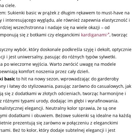
na ciele.
m: Sukienki basic w prążek z długim rękawem to must-have na
y i interesującego wyglądu, ale również zapewnia elastyczność i
rdziej wszechstronna i nadaje się na wiele okazji – od
omponują się z botkami czy eleganckimi
kardiganami
, tworząc
syczny wybór, który doskonale podkreśla szyję i dekolt, optycznie
cji i jest uniwersalny, pasując do różnych typów sylwetki.
ura po wieczorne wyjścia. Warto zwrócić uwagę na modele
pewniają komfort noszenia przez cały dzień.
i basic
to hit na nowy sezon, wprowadzając do garderoby
nny i łatwy do stylizowania, pasując zarówno do casualowych, jak
ą się z dodatkami w złotych odcieniach, tworząc harmonijne i
 z różnymi typami urody, dodając im głębi i wyrafinowania.
alistycznej elegancji. Neutralny kolor sprawia, że są one
nymi dodatkami i obuwiem. Beżowe sukienki są idealne na każdą
wietnie prezentują się zarówno w połączeniu z eleganckimi
sami. Beż to kolor, który dodaje subtelnej elegancji i jest