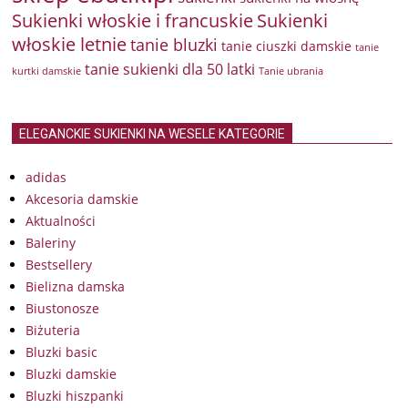
Sukienki włoskie i francuskie
Sukienki
włoskie letnie
tanie bluzki
tanie ciuszki damskie
tanie
tanie sukienki dla 50 latki
kurtki damskie
Tanie ubrania
ELEGANCKIE SUKIENKI NA WESELE KATEGORIE
adidas
Akcesoria damskie
Aktualności
Baleriny
Bestsellery
Bielizna damska
Biustonosze
Biżuteria
Bluzki basic
Bluzki damskie
Bluzki hiszpanki