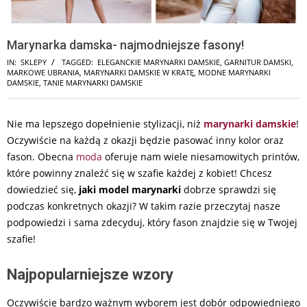
Marynarka damska- najmodniejsze fasony!
IN:
SKLEPY
TAGGED:
ELEGANCKIE MARYNARKI DAMSKIE
,
GARNITUR DAMSKI
,
MARKOWE UBRANIA
,
MARYNARKI DAMSKIE W KRATĘ
,
MODNE MARYNARKI
DAMSKIE
,
TANIE MARYNARKI DAMSKIE
Nie ma lepszego dopełnienie stylizacji, niż
marynarki damskie
!
Oczywiście na każdą z okazji będzie pasować inny kolor oraz
fason. Obecna
moda
oferuje nam wiele niesamowitych printów,
które powinny znaleźć się w szafie każdej z kobiet! Chcesz
dowiedzieć się,
jaki model marynarki
dobrze sprawdzi się
podczas konkretnych okazji? W takim razie przeczytaj nasze
podpowiedzi i sama zdecyduj, który fason znajdzie się w Twojej
szafie!
Najpopularniejsze wzory
Oczywiście bardzo ważnym wyborem jest dobór odpowiedniego