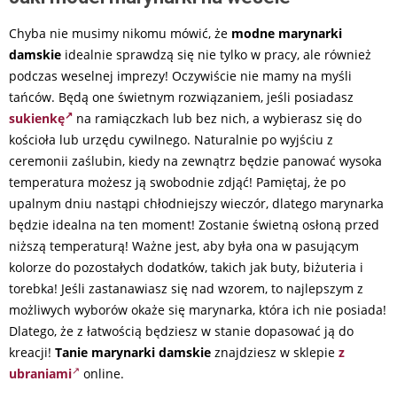
Chyba nie musimy nikomu mówić, że
modne marynarki
damskie
idealnie sprawdzą się nie tylko w pracy, ale również
podczas weselnej imprezy! Oczywiście nie mamy na myśli
tańców. Będą one świetnym rozwiązaniem, jeśli posiadasz
sukienkę
na ramiączkach lub bez nich, a wybierasz się do
kościoła lub urzędu cywilnego. Naturalnie po wyjściu z
ceremonii zaślubin, kiedy na zewnątrz będzie panować wysoka
temperatura możesz ją swobodnie zdjąć! Pamiętaj, że po
upalnym dniu nastąpi chłodniejszy wieczór, dlatego marynarka
będzie idealna na ten moment! Zostanie świetną osłoną przed
niższą temperaturą! Ważne jest, aby była ona w pasującym
kolorze do pozostałych dodatków, takich jak buty, biżuteria i
torebka! Jeśli zastanawiasz się nad wzorem, to najlepszym z
możliwych wyborów okaże się marynarka, która ich nie posiada!
Dlatego, że z łatwością będziesz w stanie dopasować ją do
kreacji!
Tanie marynarki damskie
znajdziesz w sklepie
z
ubraniami
online.