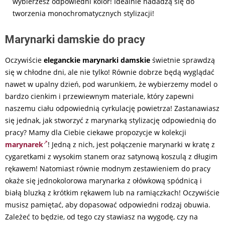
wybierzesz odpowiedni kolor! Idealnie nadadzą się do
tworzenia monochromatycznych stylizacji!
Marynarki damskie do pracy
Oczywiście
eleganckie marynarki damskie
świetnie sprawdzą
się w chłodne dni, ale nie tylko! Równie dobrze będą wyglądać
nawet w upalny dzień, pod warunkiem, że wybierzemy model o
bardzo cienkim i przewiewnym materiale, który zapewni
naszemu ciału odpowiednią cyrkulację powietrza! Zastanawiasz
się jednak, jak stworzyć z marynarką stylizację odpowiednią do
pracy? Mamy dla Ciebie ciekawe propozycje w kolekcji
marynarek
! Jedną z nich, jest połączenie marynarki w kratę z
cygaretkami z wysokim stanem oraz satynową koszulą z długim
rękawem! Natomiast równie modnym zestawieniem do pracy
okaże się jednokolorowa marynarka z ołówkową spódnicą i
białą bluzką z krótkim rękawem lub na ramiączkach! Oczywiście
musisz pamiętać, aby dopasować odpowiedni rodzaj obuwia.
Zależeć to będzie, od tego czy stawiasz na wygodę, czy na