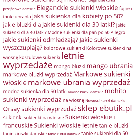
Eleganckie kurtki
Eleganckie sukienki włoskie
fajne i
przejściowe damskie
Jaka sukienka dla kobiety po 50?
tanie ubrania
Jakie sukienki dla 30 latki?
jakie bluzki dla
jakie
sukienki dl a 40 latki? Modne sukienki dla pań po 50 Allegro
Jakie sukienki odmładzają?
Jakie sukienki
wyszczuplają?
kolorowe sukienki
Kolorowe sukienki na
letnie
wiosnę
koszulowe sukienki
wyprzedaże
mango ubrania
mango bluzki
Markowe sukienki
markowe bluzki wyprzedaż
markowe ubrania wyprzedaż
włoskie
mohito
modna sukienka dla 50 latki
modne kurtki damskie
sukienki wyprzedaż
na wiosnę
Nowości kurtki damskie
sklep ebutik.pl
Orsay sukienki wyprzedaż
Sukienki włoskie i
sukienki
sukienki na wiosnę
francuskie
Sukienki włoskie letnie
tanie bluzki
tanie sukienki dla 50
tanie ciuszki damskie
tanie kurtki damskie