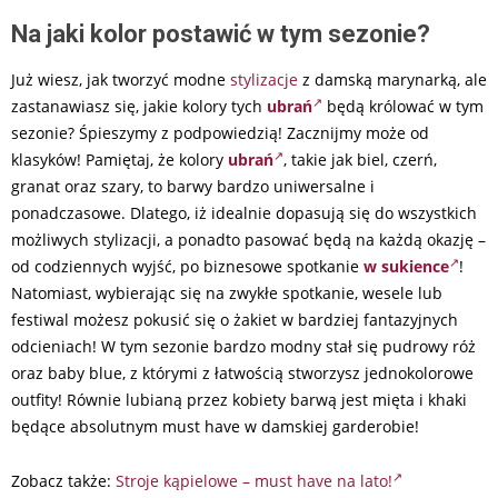
Na jaki kolor postawić w tym sezonie?
Już wiesz, jak tworzyć modne
stylizacje
z damską marynarką, ale
zastanawiasz się, jakie kolory tych
ubrań
będą królować w tym
sezonie? Śpieszymy z podpowiedzią! Zacznijmy może od
klasyków! Pamiętaj, że kolory
ubrań
, takie jak biel, czerń,
granat oraz szary, to barwy bardzo uniwersalne i
ponadczasowe. Dlatego, iż idealnie dopasują się do wszystkich
możliwych stylizacji, a ponadto pasować będą na każdą okazję –
od codziennych wyjść, po biznesowe spotkanie
w sukience
!
Natomiast, wybierając się na zwykłe spotkanie, wesele lub
festiwal możesz pokusić się o żakiet w bardziej fantazyjnych
odcieniach! W tym sezonie bardzo modny stał się pudrowy róż
oraz baby blue, z którymi z łatwością stworzysz jednokolorowe
outfity! Równie lubianą przez kobiety barwą jest mięta i khaki
będące absolutnym must have w damskiej garderobie!
Zobacz także:
Stroje kąpielowe – must have na lato!