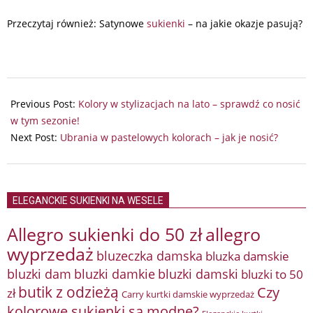
Przeczytaj również: Satynowe
sukienki
– na jakie okazje pasują?
2025-
03-
Previous Post:
Kolory w stylizacjach na lato – sprawdź co nosić
05
w tym sezonie!
Next Post:
Ubrania w pastelowych kolorach – jak je nosić?
ELEGANCKIE SUKIENKI NA WESELE
Allegro sukienki do 50 zł
allegro
wyprzedaż
bluzeczka damska
bluzka damskie
bluzki damkie
bluzki dam
bluzki damski
bluzki to 50
butik z odzieżą
Czy
zł
Carry kurtki damskie wyprzedaż
kolorowe sukienki są modne?