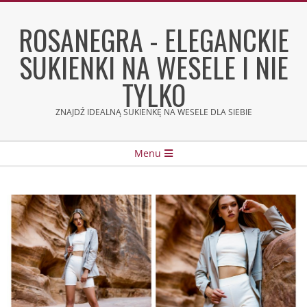
Skip
to
ROSANEGRA - ELEGANCKIE
content
SUKIENKI NA WESELE I NIE
TYLKO
ZNAJDŹ IDEALNĄ SUKIENKĘ NA WESELE DLA SIEBIE
Secondary
Menu
Navigation
Menu