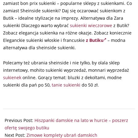
zamiast bon prix sukienki – popularne sklepy z sukienkami. Co
zamiast Sheinside sukienki? Daj się oczarować sukienkom z
Butik – idealne stylizacje na imprezy. Alternatywa dla Zara
sukienki Dlaczego warto wybrać
sukienki wieczorowe
z Butik?
Zobacz elegancja sukienka na różne okazje. Zobacz koniecznie
Eleganckie sukienki włoskie i francuskie
z Butiku
– modna
alternatywa dla sheinside sukienki.
Polecamy też ubrania sheinside i nie tylko, by olala sklep
internetowy, mohito sukienki wyprzedaż, monnari wyprzedaż
sukienek
online. Gorący temat: bluzki z dekoltami, modne
sukienki dla pań po 50,
tanie sukienki
do 50 zł.
2025-
02-
Previous Post:
Hiszpanki damskie na lato w hurcie – poszerz
05
ofertę swojego butiku
Next Post:
Zimowe komplety ubrań damskich