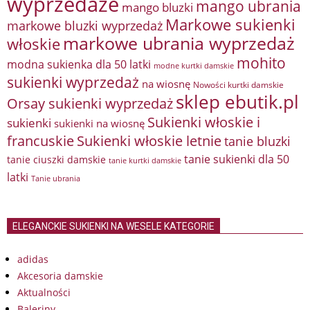
wyprzedaże
mango ubrania
mango bluzki
Markowe sukienki
markowe bluzki wyprzedaż
markowe ubrania wyprzedaż
włoskie
mohito
modna sukienka dla 50 latki
modne kurtki damskie
sukienki wyprzedaż
na wiosnę
Nowości kurtki damskie
sklep ebutik.pl
Orsay sukienki wyprzedaż
Sukienki włoskie i
sukienki
sukienki na wiosnę
francuskie
Sukienki włoskie letnie
tanie bluzki
tanie sukienki dla 50
tanie ciuszki damskie
tanie kurtki damskie
latki
Tanie ubrania
ELEGANCKIE SUKIENKI NA WESELE KATEGORIE
adidas
Akcesoria damskie
Aktualności
Baleriny