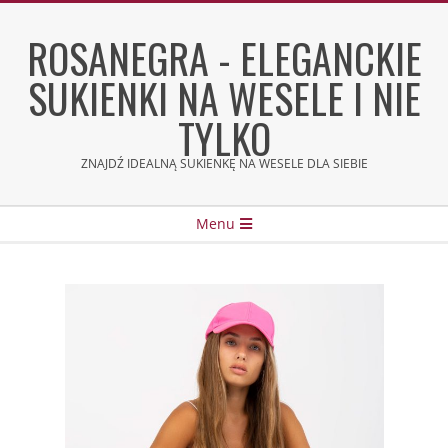
Skip
to
ROSANEGRA - ELEGANCKIE
content
SUKIENKI NA WESELE I NIE
TYLKO
ZNAJDŹ IDEALNĄ SUKIENKĘ NA WESELE DLA SIEBIE
Secondary
Menu
Navigation
Menu