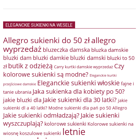
ELEGANCKIE SUKIENKI NA WESELE
Allegro sukienki do 50 zł
allegro
wyprzedaż
bluzeczka damska
bluzka damskie
bluzki damkie
bluzki dam
bluzki damski
bluzki to 50
butik z odzieżą
Czy
zł
Carry kurtki damskie wyprzedaż
kolorowe sukienki są modne?
Eleganckie kurtki
Eleganckie sukienki włoskie
fajne i
przejściowe damskie
Jaka sukienka dla kobiety po 50?
tanie ubrania
Jakie sukienki dla 30 latki?
jakie bluzki dla
jakie
sukienki dl a 40 latki? Modne sukienki dla pań po 50 Allegro
Jakie sukienki odmładzają?
Jakie sukienki
wyszczuplają?
kolorowe sukienki
Kolorowe sukienki na
letnie
wiosnę
koszulowe sukienki