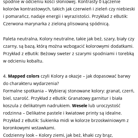
spodnie w odcieniu kości słoniowej. Kontrasty 0 Łączenie
kolorów kontrastowych, takich jak czerwień i zieleń czy niebieski
i pomarańcz, nadaje energii i wyrazistości. Przykład z eButik:
Czerwona marynarka z zieloną plisowaną spódnicą.
Paleta neutralna, Kolory neutralne, takie jak beż, szary, biały czy
czarny, są bazą, którą można wzbogacić kolorowymi dodatkami.
Przykład z eButik: Beżowy sweter z szarymi spodniami i torebką
w odcieniu kobaltu.
4.
Mapped colors
czyli Kolory a okazje – jak dopasować barwy
do charakteru wydarzenia?
Formalne spotkania – Wybieraj stonowane kolory: granat, czerń,
biel, szarość. Przykład z eButik: Granatowy garnitur i biała
koszula z delikatnym nadrukiem.
Wesele
lub uroczystość
rodzinna – Delikatne pastele i kwiatowe printy są idealne.
Przykład z eButik: Sukienka midi w kolorze brzoskwiniowym z
koronkowymi wstawkami.
Codzienny look – Kolory ziemi, jak beż, khaki czy brąz,