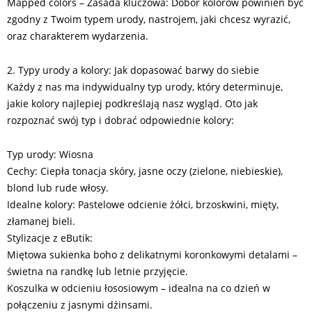
Mapped colors – Zasada kluczowa: Dobór kolorów powinien być
zgodny z Twoim typem urody, nastrojem, jaki chcesz wyrazić,
oraz charakterem wydarzenia.
2. Typy urody a kolory: Jak dopasować barwy do siebie
Każdy z nas ma indywidualny typ urody, który determinuje,
jakie kolory najlepiej podkreślają nasz wygląd. Oto jak
rozpoznać swój typ i dobrać odpowiednie kolory:
Typ urody: Wiosna
Cechy: Ciepła tonacja skóry, jasne oczy (zielone, niebieskie),
blond lub rude włosy.
Idealne kolory: Pastelowe odcienie żółci, brzoskwini, mięty,
złamanej bieli.
Stylizacje z eButik:
Miętowa sukienka boho z delikatnymi koronkowymi detalami –
świetna na randkę lub letnie przyjęcie.
Koszulka w odcieniu łososiowym – idealna na co dzień w
połączeniu z jasnymi dżinsami.