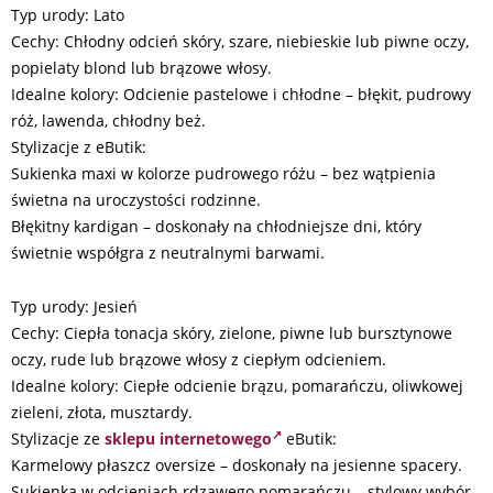
Typ urody: Lato
Cechy: Chłodny odcień skóry, szare, niebieskie lub piwne oczy,
popielaty blond lub brązowe włosy.
Idealne kolory: Odcienie pastelowe i chłodne – błękit, pudrowy
róż, lawenda, chłodny beż.
Stylizacje z eButik:
Sukienka maxi w kolorze pudrowego różu – bez wątpienia
świetna na uroczystości rodzinne.
Błękitny kardigan – doskonały na chłodniejsze dni, który
świetnie współgra z neutralnymi barwami.
Typ urody: Jesień
Cechy: Ciepła tonacja skóry, zielone, piwne lub bursztynowe
oczy, rude lub brązowe włosy z ciepłym odcieniem.
Idealne kolory: Ciepłe odcienie brązu, pomarańczu, oliwkowej
zieleni, złota, musztardy.
Stylizacje ze
sklepu internetowego
eButik:
Karmelowy płaszcz oversize – doskonały na jesienne spacery.
Sukienka w odcieniach rdzawego pomarańczu – stylowy wybór