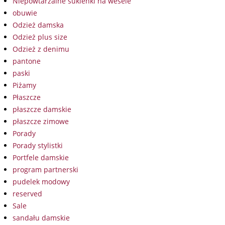
Niepowtarzalne sukienki na wesele
obuwie
Odzież damska
Odzież plus size
Odzież z denimu
pantone
paski
Piżamy
Płaszcze
płaszcze damskie
płaszcze zimowe
Porady
Porady stylistki
Portfele damskie
program partnerski
pudelek modowy
reserved
Sale
sandału damskie