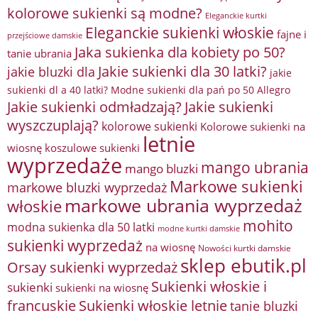
kolorowe sukienki są modne?
Eleganckie kurtki
Eleganckie sukienki włoskie
fajne i
przejściowe damskie
Jaka sukienka dla kobiety po 50?
tanie ubrania
Jakie sukienki dla 30 latki?
jakie bluzki dla
jakie
sukienki dl a 40 latki? Modne sukienki dla pań po 50 Allegro
Jakie sukienki odmładzają?
Jakie sukienki
wyszczuplają?
kolorowe sukienki
Kolorowe sukienki na
letnie
wiosnę
koszulowe sukienki
wyprzedaże
mango ubrania
mango bluzki
Markowe sukienki
markowe bluzki wyprzedaż
markowe ubrania wyprzedaż
włoskie
mohito
modna sukienka dla 50 latki
modne kurtki damskie
sukienki wyprzedaż
na wiosnę
Nowości kurtki damskie
sklep ebutik.pl
Orsay sukienki wyprzedaż
Sukienki włoskie i
sukienki
sukienki na wiosnę
francuskie
Sukienki włoskie letnie
tanie bluzki