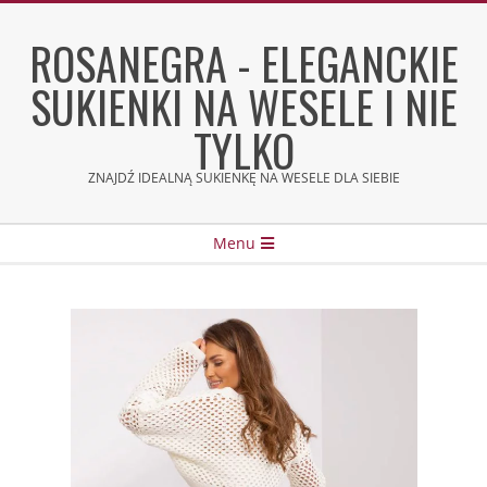
Skip
to
ROSANEGRA - ELEGANCKIE
content
SUKIENKI NA WESELE I NIE
TYLKO
ZNAJDŹ IDEALNĄ SUKIENKĘ NA WESELE DLA SIEBIE
Secondary
Menu
Navigation
Menu