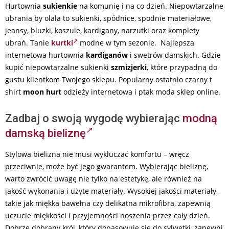
Hurtownia
sukienkie
na komunię i na co dzień. Niepowtarzalne
ubrania by olala to sukienki, spódnice, spodnie materiałowe,
jeansy, bluzki, koszule, kardigany, narzutki oraz komplety
ubrań. Tanie
kurtki
modne w tym sezonie. Najlepsza
internetowa hurtownia
kardiganów
i swetrów damskich. Gdzie
kupić niepowtarzalne sukienki
szmizjerki
, które przypadną do
gustu klientkom Twojego sklepu. Popularny ostatnio czarny t
shirt
moon hurt
odzieży internetowa i ptak moda sklep online.
Zadbaj o swoją wygodę wybierając
modną
damską bieliznę
Stylowa bielizna nie musi wykluczać komfortu – wręcz
przeciwnie, może być jego gwarantem. Wybierając bieliznę,
warto zwrócić uwagę nie tylko na estetykę, ale również na
jakość wykonania i użyte materiały. Wysokiej jakości materiały,
takie jak miękka bawełna czy delikatna mikrofibra, zapewnią
uczucie miękkości i przyjemności noszenia przez cały dzień.
Dobrze dobrany krój, który dopasowuje się do sylwetki, zapewni