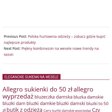
2026-
01-
Previous Post:
Polska hurtownia odzieży – zobacz gdzie kupić
28
najlepsze produkty
Next Post:
Piękny kombinezon na wesele nowe trendy na
sezon
ELEGANCKIE SUKIENKI NA WESELE
Allegro sukienki do 50 zł
allegro
wyprzedaż
bluzeczka damska
bluzka damskie
bluzki damkie
bluzki dam
bluzki damski
bluzki to 50
butik z odzieżą
Czy
zł
Carry kurtki damskie wyprzedaż