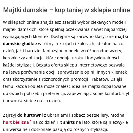
Majtki damskie – kup taniej w sklepie online
W sklepach online znajdziesz szeroki wybór ciekawych modeli
majtek damskich, które spełnią oczekiwania nawet najbardziej
wymagających klientek. Dostępne są zarówno klasyczne
majtki
damskie gładkie
w różnych krojach i kolorach, idealne na co
dzień, jak i bardziej fantazyjne modele w różnorodne wzory,
koronki czy aplikacje, które dodają uroku i indywidualności
każdej stylizacji. Bogata oferta sklepu internetowego pozwala
na łatwe porównanie opcji, sprawdzenie opinii innych klientek
oraz skorzystanie z różnorodnych promocji i rabatów. Dzięki
temu, każda kobieta może znaleźć idealne majtki dopasowane
do swoich potrzeb i preferencji, zapewniając sobie komfort, styl
i pewność siebie na co dzień.
Zajrzyj
do hurtowni
z ubraniami i zobacz bestsellery. Modna
hurt bielizna
na co dzień i
t shirts
na lato, które są niezwykle
uniwersalne i doskonale pasują do różnych stylizacji.