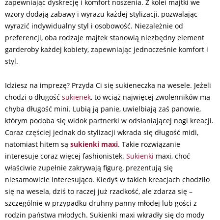
zapewniając dyskrecję i komfort noszenia. Z kolei majtki we
wzory dodają zabawy i wyrazu każdej stylizacji, pozwalając
wyrazić indywidualny styl i osobowość. Niezależnie od
preferencji, oba rodzaje majtek stanowią niezbędny element
garderoby każdej kobiety, zapewniając jednocześnie komfort i
styl.
Idziesz na imprezę? Przyda Ci się sukieneczka na wesele. Jeżeli
chodzi o długość
sukienek
, to wciąż najwięcej zwolenników ma
chyba długość mini. Lubią ją panie, uwielbiają zaś panowie,
którym podoba się widok partnerki w odsłaniającej nogi kreacji.
Coraz częściej jednak do stylizacji wkrada się długość midi,
natomiast hitem są
sukienki maxi
. Takie rozwiązanie
interesuje coraz więcej fashionistek.
Sukienki
maxi, choć
właściwie zupełnie zakrywają figurę, prezentują się
niesamowicie interesująco. Kiedyś w takich kreacjach chodziło
się na wesela, dziś to raczej już rzadkość, ale zdarza się –
szczególnie w przypadku druhny panny młodej lub gości z
rodzin państwa młodych. Sukienki maxi wkradły się do mody