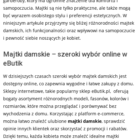
garderoby, który ma ogromne znaczenie dla komfortu i
samopoczucia. Majtki są nie tylko praktyczne, ale także mogą
być wyrazem osobistego stylu i preferencji estetycznych. W
niniejszym artykule przyjrzymy się bliżej różnorodności majtek
damskich, ich funkcjonalności oraz wpływowi na samopoczucie
i pewność siebie noszących je kobiet.
Majtki damskie – szeroki wybór online w
eButik
W dzisiejszych czasach szeroki wybór majtek damskich jest
dostępny online, co zapewnia wygodne i łatwe zakupy z domu.
Sklepy internetowe, takie popularny sklep eButik.pl, oferują
bogaty asortyment różnorodnych modeli, fasonów, kolorów i
rozmiarów, które można przeglądać i porównywać bez
wychodzenia z domu. Korzystając z platform e-commerce,
można łatwo znaleźć ulubione
majtki damskie
, sprawdzić
opinie innych klientek oraz skorzystać z promocji i rabatów.
Dzięki temu, każda kobieta może znaleźć idealne majtki