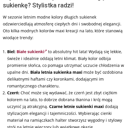
sukienkę? Stylistka radzi!
W sezonie letnim modne kolory długich sukienek
odzwierciedlają atmosferę ciepłych dni i swobodnej elegancji.
Oto kilka modnych kolorów maxi kreacji na lato, które stanowią
wiodące trendy:
Biel:
Białe sukienki
to absolutny hit lata! Wydają się lekkie,
świeże i idealnie oddają letni klimat. Biały kolor odbija
promienie słońca, co pomaga utrzymać uczucie chłodzenia w
upalne dni.
Biała letnia sukienka maxi
może być ozdobiona
delikatnymi haftami czy koronkami, dodającymi im
romantycznego charakteru.
Czerń:
Choć może się wydawać, że czerń jest zbyt ciężkim
kolorem na lato, to dobrze dobrana tkanina i krój mogą
uczynić ją atrakcyjną.
Czarne letnie sukienki maxi
dodają
stylizacjom elegancji i tajemniczości. Wybierając cienki
materiał na ramiączkach halter stworzysz wygodny i stylowy
strój na letnie wieczory lub wyjątkowe okazje.