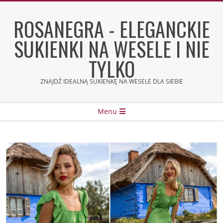
Skip
to
ROSANEGRA - ELEGANCKIE
content
SUKIENKI NA WESELE I NIE
TYLKO
ZNAJDŹ IDEALNĄ SUKIENKĘ NA WESELE DLA SIEBIE
Secondary
Menu
Navigation
Menu