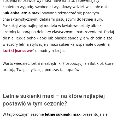
sukienki to prawdziwy must-have na lato, zapewniający
kobietom wygodę, swobodę i wyjątkowy wdzięk w ciepłe dni.
Sukienka letnia maxi
powinna odznaczać się poza tym
charakterystycznymi detalami pasującymi do letniej aury.
Poszukaj więc najlepiej modelu w kwiatowe printy albo z
szeroką falbaną na dole czy elastycznymi marszczeniami. Dodaj
do niej lekkie boho klapki lub płaskie sandały, a w chłodniejsze
wieczory letnią stylizację z maxi sukienką wspaniale dopełnią
kurtki jeansowe
o modnym kroju.
Warto wiedzieć: Letni niezbędnik: 7 propozycji z eButik.pl, które
uratują Twoją stylizację podczas fali upałów.
Letnie sukienki maxi – na które najlepiej
postawić w tym sezonie?
W tegorocznym sezonie
letnie sukienki maxi
prezentują się