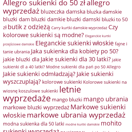
Allegro sukienki do 50 zł
allegro
wyprzedaż
bluzeczka damska
bluzka damskie
bluzki damkie
bluzki dam
bluzki damski
bluzki to 50
butik z odzieżą
Czy
zł
Carry kurtki damskie wyprzedaż
kolorowe sukienki są modne?
Eleganckie kurtki
Eleganckie sukienki włoskie
fajne i
przejściowe damskie
Jaka sukienka dla kobiety po 50?
tanie ubrania
Jakie sukienki dla 30 latki?
jakie bluzki dla
jakie
sukienki dl a 40 latki? Modne sukienki dla pań po 50 Allegro
Jakie sukienki odmładzają?
Jakie sukienki
wyszczuplają?
kolorowe sukienki
Kolorowe sukienki na
letnie
wiosnę
koszulowe sukienki
wyprzedaże
mango ubrania
mango bluzki
Markowe sukienki
markowe bluzki wyprzedaż
markowe ubrania wyprzedaż
włoskie
mohito
modna sukienka dla 50 latki
modne kurtki damskie
sukienki wyprzedaż