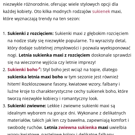
niezwykle różnorodnie, oferując wiele stylowych opcji dla
każdej kobiety. Oto kilka modnych rodzajów
sukienek
maxi,
które wyznaczają trendy na ten sezon:
Sukienki z rozcięciem:
Sukienki maxi z głębokim rozcięciem
na nodze stały się niezwykle popularne. To wyrazisty detal,
który dodaje subtelnej zmysłowości i pozwala wyeksponować
nogi.
Letnia sukienka maxi z rozcięciem
doskonale sprawdzi
się na wieczorne wyjścia czy letnie imprezy!
Sukienki boho
:
Styl boho jest wciąż na topie, dlatego
sukienka letnia maxi boho
w tym sezonie jest również
hitem! Rozkloszowane fasony, kwiatowe wzory, falbany i
luźne kroje to charakterystyczne cechy sukienek boho, które
tworzą niezwykle kobiecy i romantyczny look.
Sukienki zwiewne:
Lekkie i zwiewne sukienki maxi są
idealnym wyborem na gorące dni. Wykonane z delikatnych
materiałów, takich jak len czy bawełna, zapewniają komfort i
swobodę ruchów.
Letnia
zwiewna sukienka
maxi
uwielbia
wzory kwiatowe, pastelowe kolory i delikatne falbany