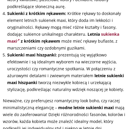
podkreślające słoneczną aurę.
Sukienki z krótkim rękawem:
Krótkie rękawy to doskonały
element letnich sukienek maxi, który doda im lekkości i
oryginalności. Rękawy mogą mieć różne kształty i fasony,
dodając sukience unikalnego charakteru.
Letnia
sukienka
maxi
z krótkim rękawem
może mieć rękawy bufiaste, z
marszczeniami czy ozdobnymi guzikami.
Sukienki maxi hiszpanki:
prezentują się wyjątkowo
efektownie i są idealnym wyborem na wieczorne wyjścia,
uroczystości czy romantyczne spotkania. W połączeniu z
ażurowymi detalami i zwiewnym materiałem
letnie sukienki
maxi hiszpanki
tworzą niezwykle kobiecą i urzekającą
stylizację, podkreślając naturalny wdzięk noszącej je kobiety.
Nieważne, czy preferujesz romantyczny look boho, czy raczej
minimalistyczną elegancję –
modne letnie sukienki maxi
mają
wiele do zaoferowania! Dzięki różnorodności fasonów, kolorów i
wzorów, każda kobieta może znaleźć idealny model, który
podkreśli jej indywidualny styl i piękno w letnie dni.