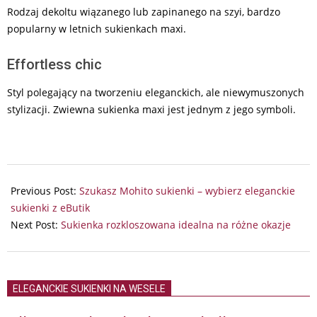
Rodzaj dekoltu wiązanego lub zapinanego na szyi, bardzo
popularny w letnich sukienkach maxi.
Effortless chic
Styl polegający na tworzeniu eleganckich, ale niewymuszonych
stylizacji. Zwiewna sukienka maxi jest jednym z jego symboli.
2026-
06-
Previous Post:
Szukasz Mohito sukienki – wybierz eleganckie
13
sukienki z eButik
Next Post:
Sukienka rozkloszowana idealna na różne okazje
ELEGANCKIE SUKIENKI NA WESELE