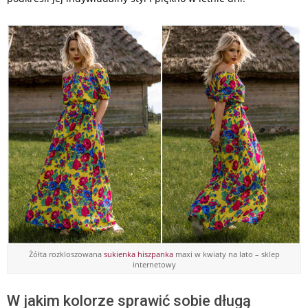
Żółta rozkloszowana
sukienka hiszpanka
maxi w kwiaty na lato – sklep
internetowy
W jakim kolorze sprawić sobie długą