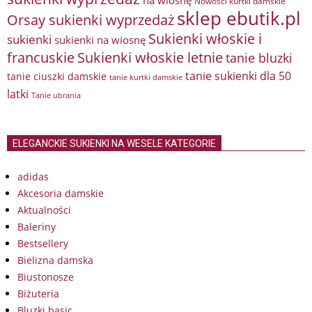
na wiosnę
Nowości kurtki damskie
sklep ebutik.pl
Orsay sukienki wyprzedaż
Sukienki włoskie i
sukienki
sukienki na wiosnę
francuskie
Sukienki włoskie letnie
tanie bluzki
tanie sukienki dla 50
tanie ciuszki damskie
tanie kurtki damskie
latki
Tanie ubrania
ELEGANCKIE SUKIENKI NA WESELE KATEGORIE
adidas
Akcesoria damskie
Aktualności
Baleriny
Bestsellery
Bielizna damska
Biustonosze
Biżuteria
Bluzki basic