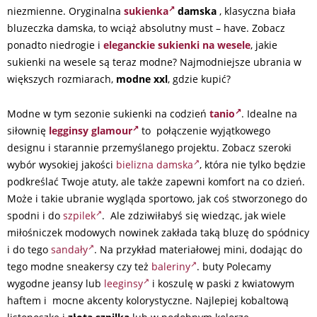
niezmienne. Oryginalna
sukienka
damska
, klasyczna biała
bluzeczka damska, to wciąż absolutny must – have. Zobacz
ponadto niedrogie i
eleganckie sukienki na wesele
, j
akie
sukienki na wesele są teraz modne? Najmodniejsze ubrania w
większych rozmiarach,
modne xxl
, gdzie kupić?
Modne w tym sezonie sukienki na codzień
tanio
. Idealne na
siłownię
legginsy glamour
to połączenie wyjątkowego
designu i starannie przemyślanego projektu. Zobacz szeroki
wybór wysokiej jakości
bielizna damska
, która nie tylko będzie
podkreślać Twoje atuty, ale także zapewni komfort na co dzień.
Może i takie ubranie wygląda sportowo, jak coś stworzonego do
spodni i do
szpilek
. Ale zdziwiłabyś się wiedząc, jak wiele
miłośniczek modowych nowinek zakłada taką bluzę do spódnicy
i do tego
sandały
. Na przykład materiałowej mini, dodając do
tego modne sneakersy czy też
baleriny
. buty Polecamy
wygodne jeansy lub
leeginsy
i koszulę w paski z kwiatowym
haftem i mocne akcenty kolorystyczne. Najlepiej kobaltową