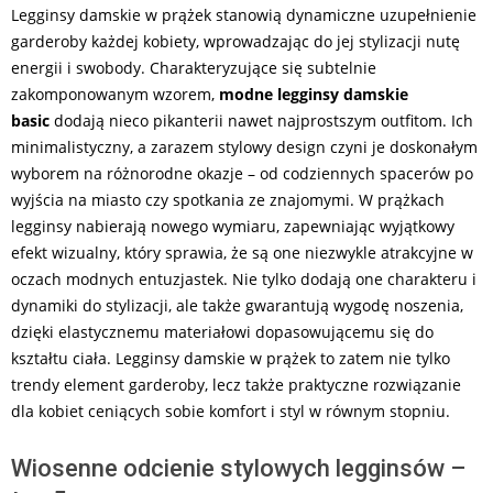
Legginsy damskie w prążek stanowią dynamiczne uzupełnienie
garderoby każdej kobiety, wprowadzając do jej stylizacji nutę
energii i swobody. Charakteryzujące się subtelnie
zakomponowanym wzorem,
modne legginsy damskie
basic
dodają nieco pikanterii nawet najprostszym outfitom. Ich
minimalistyczny, a zarazem stylowy design czyni je doskonałym
wyborem na różnorodne okazje – od codziennych spacerów po
wyjścia na miasto czy spotkania ze znajomymi. W prążkach
legginsy nabierają nowego wymiaru, zapewniając wyjątkowy
efekt wizualny, który sprawia, że są one niezwykle atrakcyjne w
oczach modnych entuzjastek. Nie tylko dodają one charakteru i
dynamiki do stylizacji, ale także gwarantują wygodę noszenia,
dzięki elastycznemu materiałowi dopasowującemu się do
kształtu ciała. Legginsy damskie w prążek to zatem nie tylko
trendy element garderoby, lecz także praktyczne rozwiązanie
dla kobiet ceniących sobie komfort i styl w równym stopniu.
Wiosenne odcienie stylowych legginsów –