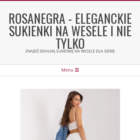
Skip
to
ROSANEGRA - ELEGANCKIE
content
SUKIENKI NA WESELE I NIE
TYLKO
ZNAJDŹ IDEALNĄ SUKIENKĘ NA WESELE DLA SIEBIE
Secondary
Menu
Navigation
Menu