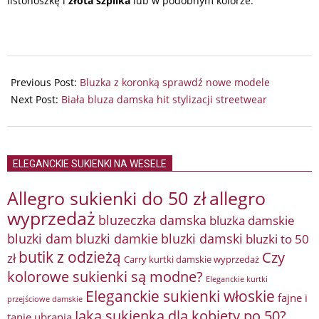
listonoszkę i
złota szpilka
lub w podobnym kolorze.
2024-
12-
Previous Post:
Bluzka z koronką sprawdź nowe modele
17
Next Post:
Biała bluza damska hit stylizacji streetwear
ELEGANCKIE SUKIENKI NA WESELE
Allegro sukienki do 50 zł
allegro
wyprzedaż
bluzeczka damska
bluzka damskie
bluzki damkie
bluzki dam
bluzki damski
bluzki to 50
butik z odzieżą
Czy
zł
Carry kurtki damskie wyprzedaż
kolorowe sukienki są modne?
Eleganckie kurtki
Eleganckie sukienki włoskie
fajne i
przejściowe damskie
Jaka sukienka dla kobiety po 50?
tanie ubrania