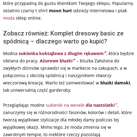
które przypadną do gustu klientkom Twojego sklepu. Popularny
ostatnio czarny t shirt
moon hurt
odzieży internetowa i ptak
moda
sklep online.
Zobacz również: Komplet dresowy basic ze
spódnicą – dlaczego warto go kupić?
Modna
sukienka koktajlowa z długim rękawem
, która będzie
idelana do pracy.
Ażurowe bluzki
– bluzka Założona do
zwykłych dżinsów sprawdzi się w markecie na zakupach, a w
połączeniu z obcisłą spódnicą i naszyjnikiem stworzy
wieczorową kreację. Warto też zainwestować w
bluzki damski
,
tak uniwersalną część garderoby.
Przeglądając modne
sukienki na wesele
dla nastolatki
,
zanurzymy się w różnorodności fasonów, kolorów i detali, które
tworzą wyjątkowe stylizacje dla młodej damy podczas tej
wyjątkowej okazji. Mimo tego, że moda zmienia się w
zawrotnym tempie, to niektóre rzeczy pozostają