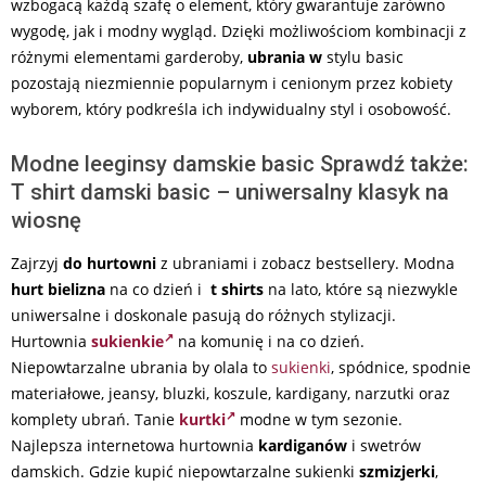
wzbogacą każdą szafę o element, który gwarantuje zarówno
wygodę, jak i modny wygląd. Dzięki możliwościom kombinacji z
różnymi elementami garderoby,
ubrania w
stylu basic
pozostają niezmiennie popularnym i cenionym przez kobiety
wyborem, który podkreśla ich indywidualny styl i osobowość.
Modne leeginsy damskie basic Sprawdź także:
T shirt damski basic – uniwersalny klasyk na
wiosnę
Zajrzyj
do hurtowni
z ubraniami i zobacz bestsellery. Modna
hurt bielizna
na co dzień i
t shirts
na lato, które są niezwykle
uniwersalne i doskonale pasują do różnych stylizacji.
Hurtownia
sukienkie
na komunię i na co dzień.
Niepowtarzalne ubrania by olala to
sukienki
, spódnice, spodnie
materiałowe, jeansy, bluzki, koszule, kardigany, narzutki oraz
komplety ubrań. Tanie
kurtki
modne w tym sezonie.
Najlepsza internetowa hurtownia
kardiganów
i swetrów
damskich. Gdzie kupić niepowtarzalne sukienki
szmizjerki
,