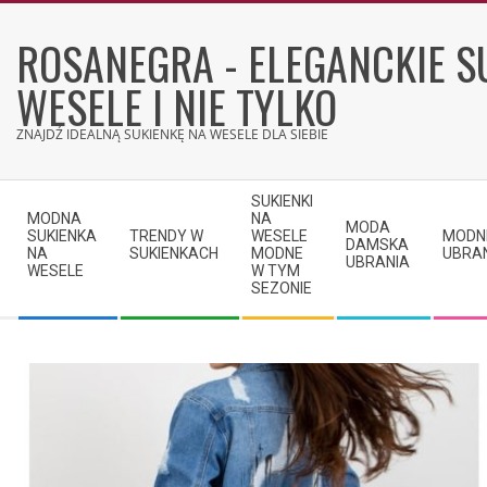
Skip
to
ROSANEGRA - ELEGANCKIE S
content
WESELE I NIE TYLKO
ZNAJDŹ IDEALNĄ SUKIENKĘ NA WESELE DLA SIEBIE
Secondary
SUKIENKI
Navigation
MODNA
NA
MODA
SUKIENKA
TRENDY W
WESELE
MODN
Menu
DAMSKA
NA
SUKIENKACH
MODNE
UBRA
UBRANIA
WESELE
W TYM
SEZONIE