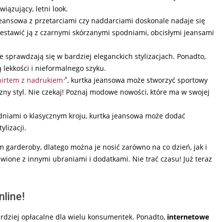
wiązujący, letni look.
eansowa z przetarciami czy naddarciami doskonale nadaje się
stawić ją z czarnymi skórzanymi spodniami, obcisłymi jeansami
ie sprawdzają się w bardziej eleganckich stylizacjach. Ponadto,
 lekkości i nieformalnego szyku.
hirtem z nadrukiem
, kurtka jeansowa może stworzyć sportowy
zny styl. Nie czekaj! Poznaj modowe nowości, które ma w swojej
dniami o klasycznym kroju, kurtka jeansowa może dodać
lizacji.
garderoby, dlatego można je nosić zarówno na co dzień, jak i
tawione z innymi ubraniami i dodatkami. Nie trać czasu! Już teraz
line!
ardziej opłacalne dla wielu konsumentek. Ponadto,
internetowe