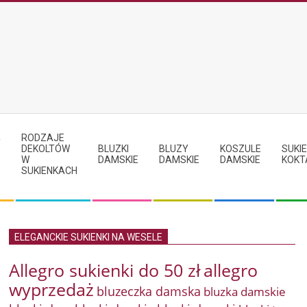
RODZAJE
Y
DEKOLTÓW
BLUZKI
BLUZY
KOSZULE
SUKIE
W
DAMSKIE
DAMSKIE
DAMSKIE
KOKT
SUKIENKACH
ELEGANCKIE SUKIENKI NA WESELE
Allegro sukienki do 50 zł
allegro
wyprzedaż
bluzeczka damska
bluzka damskie