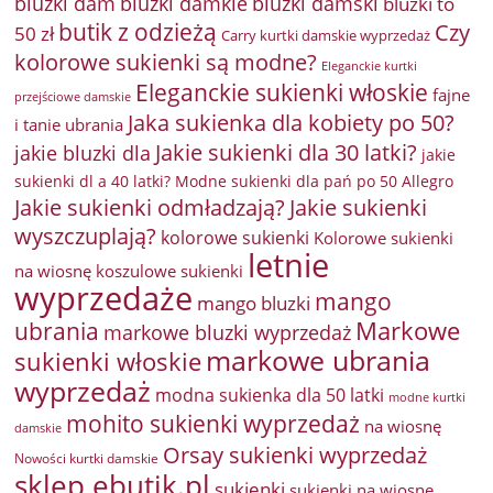
bluzki damkie
bluzki dam
bluzki damski
bluzki to
butik z odzieżą
Czy
50 zł
Carry kurtki damskie wyprzedaż
kolorowe sukienki są modne?
Eleganckie kurtki
Eleganckie sukienki włoskie
fajne
przejściowe damskie
Jaka sukienka dla kobiety po 50?
i tanie ubrania
Jakie sukienki dla 30 latki?
jakie bluzki dla
jakie
sukienki dl a 40 latki? Modne sukienki dla pań po 50 Allegro
Jakie sukienki odmładzają?
Jakie sukienki
wyszczuplają?
kolorowe sukienki
Kolorowe sukienki
letnie
na wiosnę
koszulowe sukienki
wyprzedaże
mango
mango bluzki
Markowe
ubrania
markowe bluzki wyprzedaż
markowe ubrania
sukienki włoskie
wyprzedaż
modna sukienka dla 50 latki
modne kurtki
mohito sukienki wyprzedaż
na wiosnę
damskie
Orsay sukienki wyprzedaż
Nowości kurtki damskie
sklep ebutik.pl
sukienki
sukienki na wiosnę