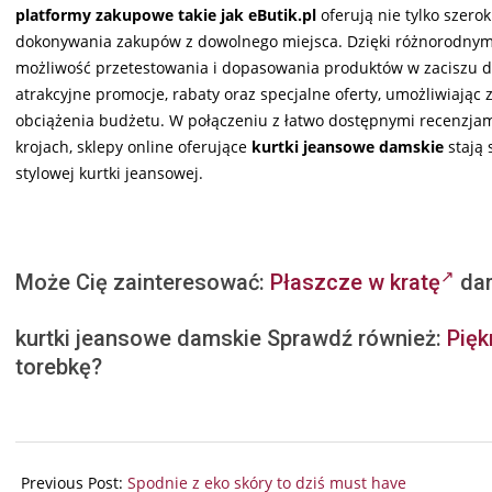
platformy zakupowe takie jak eButik.pl
oferują nie tylko szero
dokonywania zakupów z dowolnego miejsca. Dzięki różnorodnym 
możliwość przetestowania i dopasowania produktów w zaciszu
atrakcyjne promocje, rabaty oraz specjalne oferty, umożliwiaj
obciążenia budżetu. W połączeniu z łatwo dostępnymi recenzjami
krojach, sklepy online oferujące
kurtki jeansowe damskie
stają 
stylowej kurtki jeansowej.
Może Cię zainteresować:
Płaszcze w kratę
dam
kurtki jeansowe damskie Sprawdź również:
Pięk
torebkę?
2026-
02-
Previous Post:
Spodnie z eko skóry to dziś must have