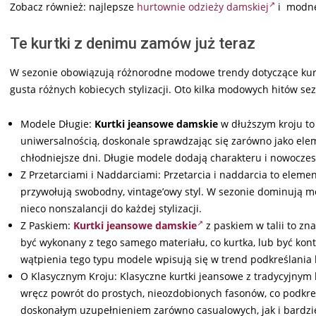
Zobacz również: najlepsze
hurtownie odzieży damskiej
i modn
Te kurtki z denimu zamów już teraz
W sezonie obowiązują różnorodne modowe trendy dotyczące kurtki
gusta różnych kobiecych stylizacji. Oto kilka modowych hitów se
Modele Długie:
Kurtki jeansowe damskie
w dłuższym kroju to 
uniwersalnością, doskonale sprawdzając się zarówno jako elemen
chłodniejsze dni. Długie modele dodają charakteru i nowoczes
Z Przetarciami i Naddarciami: Przetarcia i naddarcia to eleme
przywołują swobodny, vintage’owy styl. W sezonie dominują m
nieco nonszalancji do każdej stylizacji.
Z Paskiem:
Kurtki jeansowe damskie
z paskiem w talii to zn
być wykonany z tego samego materiału, co kurtka, lub być k
wątpienia tego typu modele wpisują się w trend podkreślania ko
O Klasycznym Kroju: Klasyczne kurtki jeansowe z tradycyjnym
wręcz powrót do prostych, nieozdobionych fasonów, co podkr
doskonałym uzupełnieniem zarówno casualowych, jak i bardzi