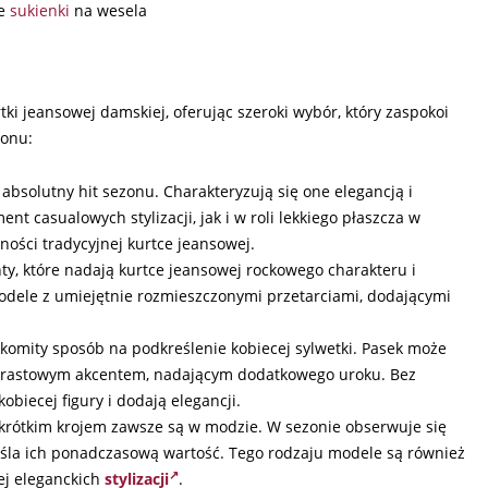
e
sukienki
na wesela
 jeansowej damskiej, oferując szeroki wybór, który zaspokoi
zonu:
absolutny hit sezonu. Charakteryzują się one elegancją i
t casualowych stylizacji, jak i w roli lekkiego płaszcza w
ności tradycyjnej kurtce jeansowej.
nty, które nadają kurtce jeansowej rockowego charakteru i
odele z umiejętnie rozmieszczonymi przetarciami, dodającymi
akomity sposób na podkreślenie kobiecej sylwetki. Pasek może
ontrastowym akcentem, nadającym dodatkowego uroku. Bez
biecej figury i dodają elegancji.
 krótkim krojem zawsze są w modzie. W sezonie obserwuje się
eśla ich ponadczasową wartość. Tego rodzaju modele są również
ej eleganckich
stylizacji
.