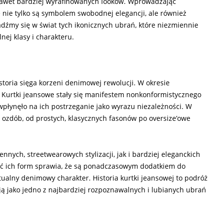
 nawet bardziej wyrafinowanych looków. Wprowadzając
 nie tylko są symbolem swobodnej elegancji, ale również
dźmy się w świat tych ikonicznych ubrań, które niezmiennie
nej klasy i charakteru.
storia sięga korzeni denimowej rewolucji. W okresie
. Kurtki jeansowe stały się manifestem nonkonformistycznego
l wpłynęło na ich postrzeganie jako wyrazu niezależności. W
 i ozdób, od prostych, klasycznych fasonów po oversize’owe
ych, streetwearowych stylizacji, jak i bardziej eleganckich
ość ich form sprawia, że są ponadczasowym dodatkiem do
ktualny denimowy charakter. Historia kurtki jeansowej to podróż
 ją jako jedno z najbardziej rozpoznawalnych i lubianych ubrań