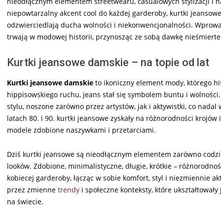
nieodłącznym elementem streetwearu, casualowych stylizacji i
niepowtarzalny akcent cool do każdej garderoby, kurtki jeansowe
odzwierciedlają ducha wolności i niekonwencjonalności. Wprowa
trwają w modowej historii, przynosząc ze sobą dawkę nieśmiertel
Kurtki jeansowe damskie – na topie od lat
Kurtki jeansowe damskie
to ikoniczny element mody, którego hi
hippisowskiego ruchu, jeans stał się symbolem buntu i wolności
stylu, noszone zarówno przez artystów, jak i aktywistki, co nada
latach 80. i 90. kurtki jeansowe zyskały na różnorodności krojów
modele zdobione naszywkami i przetarciami.
Dziś kurtki jeansowe są nieodłącznym elementem zarówno codzienn
looków. Zdobione, minimalistyczne, długie, krótkie – różnorodn
kobiecej garderoby, łącząc w sobie komfort, styl i niezmiennie a
przez zmienne
trendy
i społeczne konteksty, które ukształtowały
na świecie.