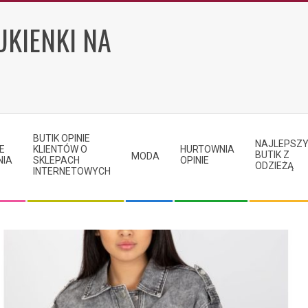
UKIENKI NA
BUTIK OPINIE
NAJLEPSZ
E
KLIENTÓW O
HURTOWNIA
BUTIK Z
MODA
NIA
SKLEPACH
OPINIE
ODZIEŻĄ
INTERNETOWYCH