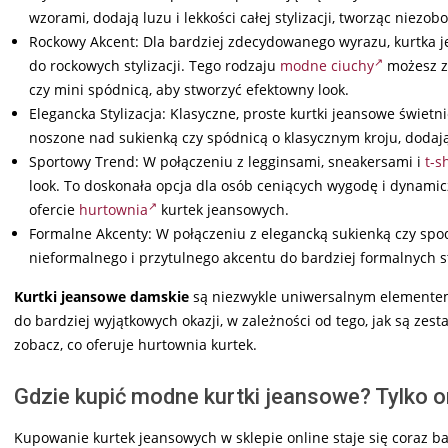
wzorami, dodają luzu i lekkości całej stylizacji, tworząc niezobo
Rockowy Akcent: Dla bardziej zdecydowanego wyrazu, kurtka j
do rockowych stylizacji. Tego rodzaju
modne ciuchy
możesz ze
czy mini spódnicą, aby stworzyć efektowny look.
Elegancka Stylizacja: Klasyczne, proste kurtki jeansowe świetn
noszone nad sukienką czy spódnicą o klasycznym kroju, dodają
Sportowy Trend: W połączeniu z legginsami, sneakersami i
t-s
look. To doskonała opcja dla osób ceniących wygodę i dynamic
ofercie
hurtownia
kurtek jeansowych.
Formalne Akcenty: W połączeniu z elegancką sukienką czy spo
nieformalnego i przytulnego akcentu do bardziej formalnych sty
Kurtki jeansowe damskie
są niezwykle uniwersalnym elementem 
do bardziej wyjątkowych okazji, w zależności od tego, jak są zes
zobacz, co oferuje hurtownia kurtek.
Gdzie kupić modne kurtki jeansowe? Tylko on
Kupowanie kurtek jeansowych w sklepie online staje się coraz b