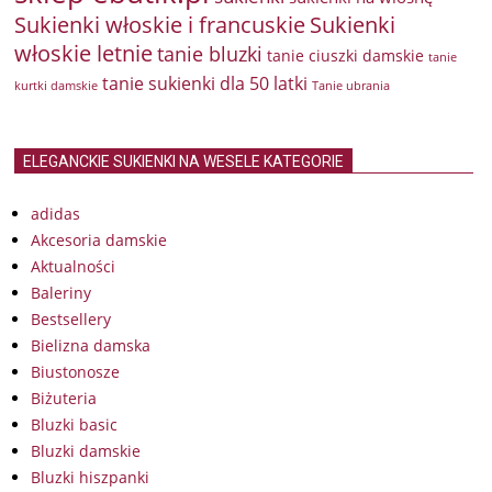
Sukienki włoskie i francuskie
Sukienki
włoskie letnie
tanie bluzki
tanie ciuszki damskie
tanie
tanie sukienki dla 50 latki
kurtki damskie
Tanie ubrania
ELEGANCKIE SUKIENKI NA WESELE KATEGORIE
adidas
Akcesoria damskie
Aktualności
Baleriny
Bestsellery
Bielizna damska
Biustonosze
Biżuteria
Bluzki basic
Bluzki damskie
Bluzki hiszpanki