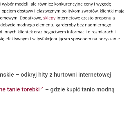
ki wybór modeli. ale również konkurencyjne ceny i wygodę
opcjom dostawy i elastycznym politykom zwrotów, klientki mają
 domowym. Dodatkowo,
sklepy
internetowe często proponują
ąc zdobycie modnego elementu garderoby bez nadmiernego
 innych klientek oraz bogactwem informacji o rozmiarach i
się efektywnym i satysfakcjonującym sposobem na pozyskanie
skie – odkryj hity z hurtowni internetowej
ne tanie torebki
– gdzie kupić tanio modną