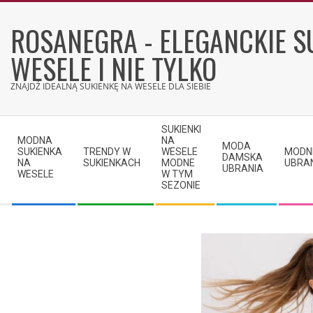
Skip
to
ROSANEGRA - ELEGANCKIE S
content
WESELE I NIE TYLKO
ZNAJDŹ IDEALNĄ SUKIENKĘ NA WESELE DLA SIEBIE
Secondary
SUKIENKI
Navigation
MODNA
NA
MODA
SUKIENKA
TRENDY W
WESELE
MODN
Menu
DAMSKA
NA
SUKIENKACH
MODNE
UBRA
UBRANIA
WESELE
W TYM
SEZONIE