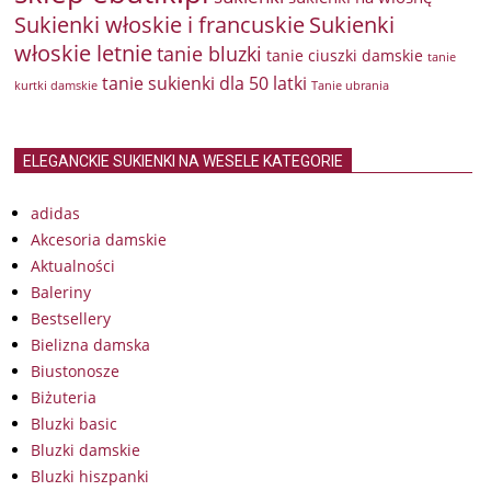
Sukienki włoskie i francuskie
Sukienki
włoskie letnie
tanie bluzki
tanie ciuszki damskie
tanie
tanie sukienki dla 50 latki
kurtki damskie
Tanie ubrania
ELEGANCKIE SUKIENKI NA WESELE KATEGORIE
adidas
Akcesoria damskie
Aktualności
Baleriny
Bestsellery
Bielizna damska
Biustonosze
Biżuteria
Bluzki basic
Bluzki damskie
Bluzki hiszpanki