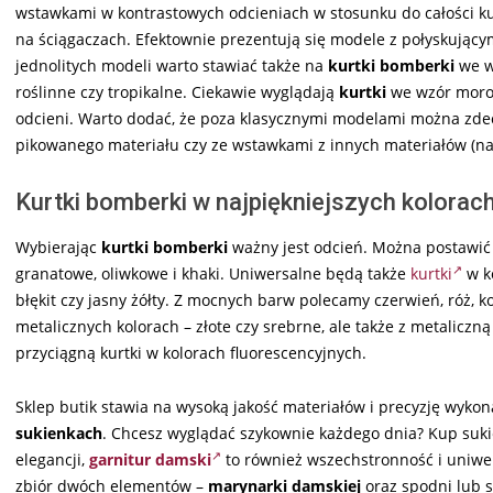
wstawkami w kontrastowych odcieniach w stosunku do całości k
na ściągaczach. Efektownie prezentują się modele z połyskujący
jednolitych modeli warto stawiać także na
kurtki bomberki
we w
roślinne czy tropikalne. Ciekawie wyglądają
kurtki
we wzór moro 
odcieni. Warto dodać, że poza klasycznymi modelami można zd
pikowanego materiału czy ze wstawkami z innych materiałów (na
Kurtki bomberki w najpiękniejszych kolorac
Wybierając
kurtki bomberki
ważny jest odcień. Można postawić 
granatowe, oliwkowe i khaki. Uniwersalne będą także
kurtki
w ko
błękit czy jasny żółty. Z mocnych barw polecamy czerwień, róż, k
metalicznych kolorach – złote czy srebrne, ale także z metalic
przyciągną kurtki w kolorach fluorescencyjnych.
Sklep butik stawia na wysoką jakość materiałów i precyzję wykon
sukienkach
. Chcesz wyglądać szykownie każdego dnia? Kup suki
elegancji,
garnitur damski
to również wszechstronność i uniwer
zbiór dwóch elementów –
marynarki damskiej
oraz spodni lub s