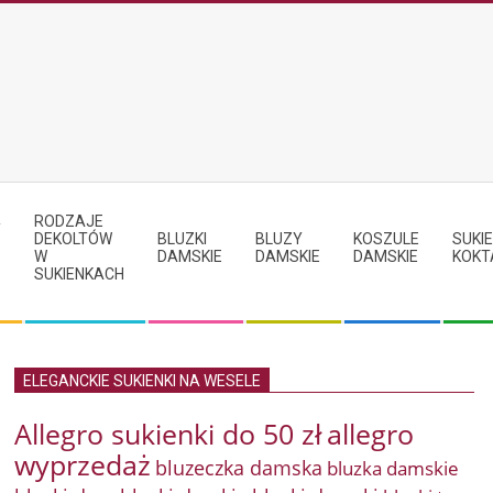
RODZAJE
Y
DEKOLTÓW
BLUZKI
BLUZY
KOSZULE
SUKIE
W
DAMSKIE
DAMSKIE
DAMSKIE
KOKT
SUKIENKACH
ELEGANCKIE SUKIENKI NA WESELE
Allegro sukienki do 50 zł
allegro
wyprzedaż
bluzeczka damska
bluzka damskie