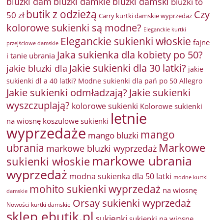
bluzki damkie
bluzki dam
bluzki damski
bluzki to
butik z odzieżą
Czy
50 zł
Carry kurtki damskie wyprzedaż
kolorowe sukienki są modne?
Eleganckie kurtki
Eleganckie sukienki włoskie
fajne
przejściowe damskie
Jaka sukienka dla kobiety po 50?
i tanie ubrania
Jakie sukienki dla 30 latki?
jakie bluzki dla
jakie
sukienki dl a 40 latki? Modne sukienki dla pań po 50 Allegro
Jakie sukienki odmładzają?
Jakie sukienki
wyszczuplają?
kolorowe sukienki
Kolorowe sukienki
letnie
na wiosnę
koszulowe sukienki
wyprzedaże
mango
mango bluzki
Markowe
ubrania
markowe bluzki wyprzedaż
markowe ubrania
sukienki włoskie
wyprzedaż
modna sukienka dla 50 latki
modne kurtki
mohito sukienki wyprzedaż
na wiosnę
damskie
Orsay sukienki wyprzedaż
Nowości kurtki damskie
sklep ebutik.pl
sukienki
sukienki na wiosnę