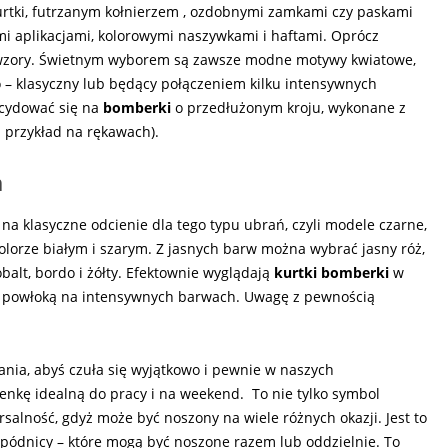
urtki, futrzanym kołnierzem , ozdobnymi zamkami czy paskami
mi aplikacjami, kolorowymi naszywkami i haftami. Oprócz
zory. Świetnym wyborem są zawsze modne motywy kwiatowe,
– klasyczny lub będący połączeniem kilku intensywnych
ecydować się na
bomberki
o przedłużonym kroju, wykonane z
 przykład na rękawach).
h
na klasyczne odcienie dla tego typu ubrań, czyli modele czarne,
lorze białym i szarym. Z jasnych barw można wybrać jasny róż,
obalt, bordo i żółty. Efektownie wyglądają
kurtki bomberki
w
zną powłoką na intensywnych barwach. Uwagę z pewnością
ania, abyś czuła się wyjątkowo i pewnie w naszych
enkę idealną do pracy i na weekend. To nie tylko symbol
salność, gdyż może być noszony na wiele różnych okazji. Jest to
pódnicy – które mogą być noszone razem lub oddzielnie. To