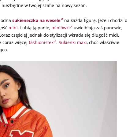
e niezbędne w twojej szafie na nowy sezon.
 modna
sukieneczka na wesele
na każdą figurę. Jeżeli chodzi o
gość
mini
. Lubią ją panie,
miniówki
uwielbiają zaś panowie,
oraz częściej jednak do stylizacji wkrada się długość midi,
e coraz więcej
fashionistek
.
Sukienki maxi
, choć właściwie
ąco.