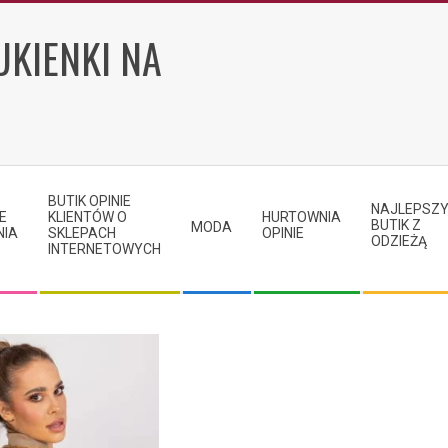
UKIENKI NA
BUTIK OPINIE
NAJLEPSZ
E
KLIENTÓW O
HURTOWNIA
BUTIK Z
MODA
NIA
SKLEPACH
OPINIE
ODZIEŻĄ
INTERNETOWYCH