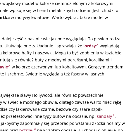
że wojskowy model w kolorze ciemnozielonym z kolorowymi
onale wpisuje się w trend metalicznych odcieni. Jeśli chodzi o
urtka
w motywy kwiatowe. Warto wybrać także model w
alej część z nas nie wie jak one wyglądają. To pewien rodzaj
a. Ułatwiają one zakładanie i sprawiają, że
lordsy
wyglądają
ą kolorowe hafty i naszywki. Mogą to być zdobienia w kształcie
tują się również buty z modnymi perełkami, koralikami i
uwie
w kolorze czerwonym lub kobaltowym. Gorącym trendem
e i srebrne. Świetnie wyglądają też fasony w jasnych
jwiększe sławy Hollywood, ale również powszechnie
ny w świecie modnego obuwia, dlatego zawsze warto mieć rękę
kie czy lakierowane czarne, beżowe czy szare szpilki
nież przetestować inne typy butów na obcasie, np.
sandały
.
e jakbyśmy zapomniały się przebrać po wstaniu z łóżka nosimy w
tanem oraz
botków
na wysokim obcasie. śli chodzi o obuwie, do