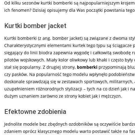
Od kilku sezonów kurtki bomberki są najpopularniejszym krojem
ich fenomen? Dzisiaj opisujemy dla Was początki powstania tego
Kurtki bomber jacket
Kurtki bomberki (z ang. bomber jacket) są związane z dwoma sty
Charakterystycznymi elementami kurtek tego typu są ściągacze p
sięgający do linii biodra zapewnia wygodę i całkowitą swobodę
pilotów wojskowych. Miały kolor oliwkowy lub khaki i często by
stał się popularny. Z drugiej strony,
bomberki
przypominają bluz
czy pasków. Na popularność tego modelu wpłynęło podobieństw
doskonale sprawdzają się w zestawach sportowych, militarnych, 
uzupełnieniem różnorodnych stylizacji – tych na co dzień jak i na
dużym uznaniem zarówno ze strony kobiet jak i mężczyzn.
Efektowne zdobienia
Jednolite modele bez zbędnych ozdobników są oczywiście bardzo
zdaniem oprócz klasycznego modelu warto postawić także na fas