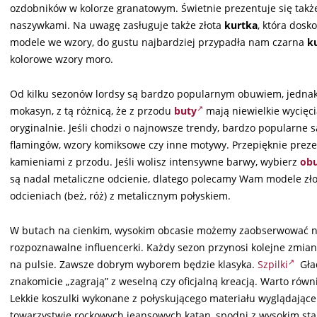
ozdobników w kolorze granatowym. Świetnie prezentuje się tak
naszywkami. Na uwagę zasługuje także złota
kurtka
, która dosk
modele we wzory, do gustu najbardziej przypadła nam czarna
k
kolorowe wzory moro.
Od kilku sezonów lordsy są bardzo popularnym obuwiem, jednak d
mokasyn, z tą różnicą, że z przodu
buty
mają niewielkie wycięci
oryginalnie. Jeśli chodzi o najnowsze trendy, bardzo popularne s
flamingów, wzory komiksowe czy inne motywy. Przepięknie prezen
kamieniami z przodu. Jeśli wolisz intensywne barwy, wybierz
ob
są nadal metaliczne odcienie, dlatego polecamy Wam modele złot
odcieniach (beż, róż) z metalicznym połyskiem.
W butach na cienkim, wysokim obcasie możemy zaobserwować na
rozpoznawalne influencerki. Każdy sezon przynosi kolejne zmia
na pulsie. Zawsze dobrym wyborem będzie klasyka.
Szpilki
Gład
znakomicie „zagrają” z weselną czy oficjalną kreacją. Warto rów
Lekkie koszulki wykonane z połyskującego materiału wyglądając
towarzystwie rockowych jeansowych katan, spodni z wysokim s