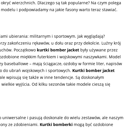
 okryć wierzchnich. Dlaczego są tak popularne? Na czym polega
 modelu i podpowiadamy na jakie fasony warto teraz stawiać.
lami ubierania: militarnym i sportowym. Jak wyglądają?
rzy zakończeniu rękawów, u dołu oraz przy dekolcie. Luźny krój
 ruchów. Początkowo
kurtki bomber jacket
były używane przez
ły ozdobione miękkim futerkiem i wojskowymi naszywkami. Model
y baseballowe – mają ściągacze, ozdoby w formie liter, napisów
o do ubrań wojskowych i sportowych.
Kurtki bomber jacket
ale wpisują się także w inne tendencje. Są doskonałym
 wielkie wyjścia. Od kilku sezonów takie modele cieszą się
 uniwersalne i pasują doskonale do wielu zestawów, ale naszym
ony ze zdobieniami.
Kurtki bomberki
mogą być ozdobione