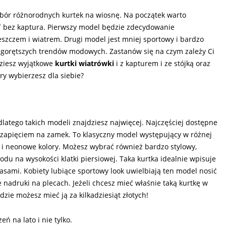
bór różnorodnych kurtek na wiosnę. Na początek warto
bez kaptura. Pierwszy model będzie zdecydowanie
szczem i wiatrem. Drugi model jest mniej sportowy i bardzo
ajgorętszych trendów modowych. Zastanów się na czym zależy Ci
jdziesz wyjątkowe
kurtki wiatrówki
i z kapturem i ze stójką oraz
y wybierzesz dla siebie?
latego takich modeli znajdziesz najwięcej. Najczęściej dostępne
i zapięciem na zamek. To klasyczny model występujący w różnej
we i neonowe kolory. Możesz wybrać również bardzo stylowy,
du na wysokości klatki piersiowej. Taka kurtka idealnie wpisuje
didasami. Kobiety lubiące sportowy look uwielbiają ten model nosić
 nadruki na plecach. Jeżeli chcesz mieć właśnie taką kurtkę w
gdzie możesz mieć ją za kilkadziesiąt złotych!
eń na lato i nie tylko.