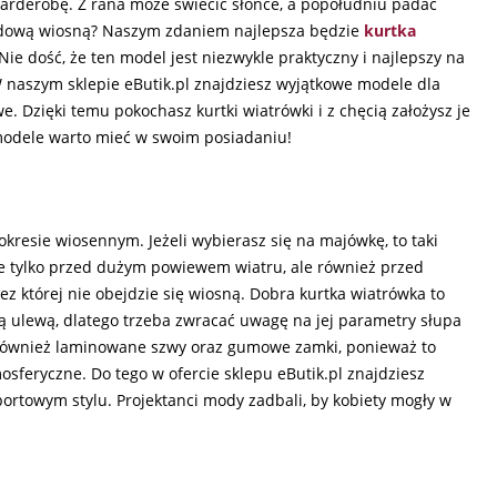
garderobę. Z rana może świecić słońce, a popołudniu padać
godową wiosną? Naszym zdaniem najlepsza będzie
kurtka
Nie dość, że ten model jest niezwykle praktyczny i najlepszy na
 naszym sklepie eButik.pl znajdziesz wyjątkowe modele dla
. Dzięki temu pokochasz kurtki wiatrówki i z chęcią założysz je
modele warto mieć w swoim posiadaniu!
kresie wiosennym. Jeżeli wybierasz się na majówkę, to taki
ie tylko przed dużym powiewem wiatru, ale również przed
z której nie obejdzie się wiosną. Dobra kurtka wiatrówka to
ą ulewą, dlatego trzeba zwracać uwagę na jej parametry słupa
da również laminowane szwy oraz gumowe zamki, ponieważ to
sferyczne. Do tego w ofercie sklepu eButik.pl znajdziesz
sportowym stylu. Projektanci mody zadbali, by kobiety mogły w