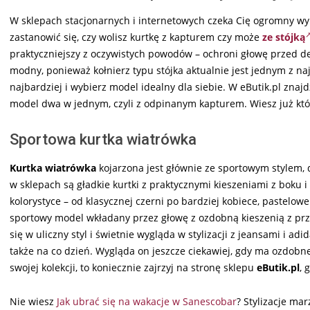
W sklepach stacjonarnych i internetowych czeka Cię ogromny wy
zastanowić się, czy wolisz kurtkę z kapturem czy może
ze stójką
praktyczniejszy z oczywistych powodów – ochroni głowę przed de
modny, ponieważ kołnierz typu stójka aktualnie jest jednym z n
najbardziej i wybierz model idealny dla siebie. W eButik.pl zna
model dwa w jednym, czyli z odpinanym kapturem. Wiesz już któr
Sportowa kurtka wiatrówka
Kurtka wiatrówka
kojarzona jest głównie ze sportowym stylem, d
w sklepach są gładkie kurtki z praktycznymi kieszeniami z boku 
kolorystyce – od klasycznej czerni po bardziej kobiece, pastelo
sportowy model wkładany przez głowę z ozdobną kieszenią z przo
się w uliczny styl i świetnie wygląda w stylizacji z jeansami i a
także na co dzień. Wygląda on jeszcze ciekawiej, gdy ma ozdobne
swojej kolekcji, to koniecznie zajrzyj na stronę sklepu
eButik.pl
, 
Nie wiesz
Jak ubrać się na wakacje w Sanescobar
? Stylizacje marz