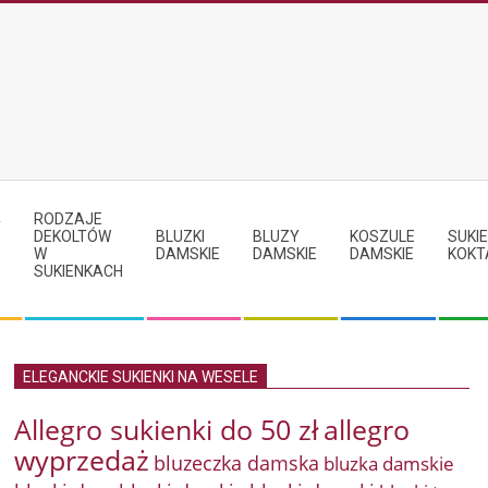
RODZAJE
Y
DEKOLTÓW
BLUZKI
BLUZY
KOSZULE
SUKIE
W
DAMSKIE
DAMSKIE
DAMSKIE
KOKT
SUKIENKACH
ELEGANCKIE SUKIENKI NA WESELE
Allegro sukienki do 50 zł
allegro
wyprzedaż
bluzeczka damska
bluzka damskie