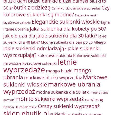
bluzki damkie
bluzki dam
bluzki damski
bluzki to
butik z odzieżą
Czy
50 zł
Carry kurtki damskie wyprzedaż
kolorowe sukienki są modne?
Eleganckie kurtki
Eleganckie sukienki włoskie
fajne
przejściowe damskie
Jaka sukienka dla kobiety po 50?
i tanie ubrania
Jakie sukienki dla 30 latki?
jakie bluzki dla
jakie
sukienki dl a 40 latki? Modne sukienki dla pań po 50 Allegro
Jakie sukienki odmładzają?
Jakie sukienki
wyszczuplają?
kolorowe sukienki
Kolorowe sukienki
letnie
na wiosnę
koszulowe sukienki
wyprzedaże
mango
mango bluzki
Markowe
ubrania
markowe bluzki wyprzedaż
markowe ubrania
sukienki włoskie
wyprzedaż
modna sukienka dla 50 latki
modne kurtki
mohito sukienki wyprzedaż
na wiosnę
damskie
Orsay sukienki wyprzedaż
Nowości kurtki damskie
sklep ebutik.pl
sukienki
sukienki na wiosnę