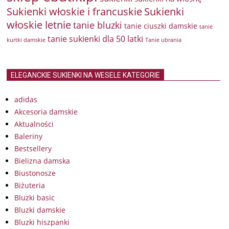
Sukienki włoskie i francuskie
Sukienki
włoskie letnie
tanie bluzki
tanie ciuszki damskie
tanie
tanie sukienki dla 50 latki
kurtki damskie
Tanie ubrania
ELEGANCKIE SUKIENKI NA WESELE KATEGORIE
adidas
Akcesoria damskie
Aktualności
Baleriny
Bestsellery
Bielizna damska
Biustonosze
Biżuteria
Bluzki basic
Bluzki damskie
Bluzki hiszpanki