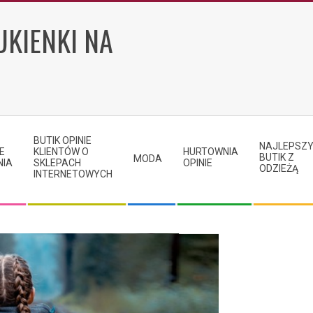
UKIENKI NA
BUTIK OPINIE
NAJLEPSZ
E
KLIENTÓW O
HURTOWNIA
BUTIK Z
MODA
NIA
SKLEPACH
OPINIE
ODZIEŻĄ
INTERNETOWYCH