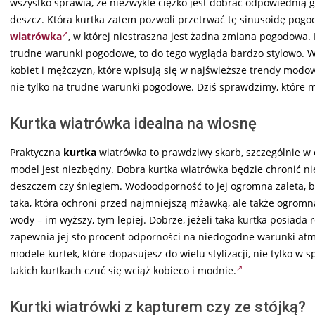
wszystko sprawia, że niezwykle ciężko jest dobrać odpowiednią 
deszcz. Która kurtka zatem pozwoli przetrwać tę sinusoidę po
wiatrówka
, w której niestraszna jest żadna zmiana pogodowa. 
trudne warunki pogodowe, to do tego wygląda bardzo stylowo. W
kobiet i mężczyzn, które wpisują się w najświeższe trendy modowe
nie tylko na trudne warunki pogodowe. Dziś sprawdzimy, które 
Kurtka wiatrówka idealna na wiosnę
Praktyczna
kurtka
wiatrówka to prawdziwy skarb, szczególnie w o
model jest niezbędny. Dobra kurtka wiatrówka będzie chronić n
deszczem czy śniegiem. Wodoodporność to jej ogromna zaleta, be
taka, która ochroni przed najmniejszą mżawką, ale także ogromn
wody – im wyższy, tym lepiej. Dobrze, jeżeli taka kurtka posia
zapewnia jej sto procent odporności na niedogodne warunki atmo
modele kurtek, które dopasujesz do wielu stylizacji, nie tylko w 
takich kurtkach czuć się wciąż kobieco i modnie.
Kurtki wiatrówki z kapturem czy ze stójką?