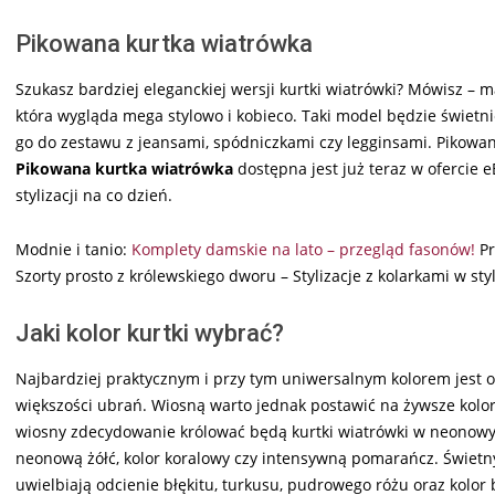
Pikowana kurtka wiatrówka
Szukasz bardziej eleganckiej wersji kurtki wiatrówki? Mówisz –
która wygląda mega stylowo i kobieco. Taki model będzie świetn
go do zestawu z jeansami, spódniczkami czy legginsami. Pikowan
Pikowana kurtka wiatrówka
dostępna jest już teraz w ofercie 
stylizacji na co dzień.
Modnie i tanio:
Komplety damskie na lato – przegląd fasonów!
Pr
Szorty prosto z królewskiego dworu – Stylizacje z kolarkami w styl
Jaki kolor kurtki wybrać?
Najbardziej praktycznym i przy tym uniwersalnym kolorem jest oc
większości ubrań. Wiosną warto jednak postawić na żywsze kolory
wiosny zdecydowanie królować będą kurtki wiatrówki w neonowych
neonową żółć, kolor koralowy czy intensywną pomarańcz. Świetn
uwielbiają odcienie błękitu, turkusu, pudrowego różu oraz kolor