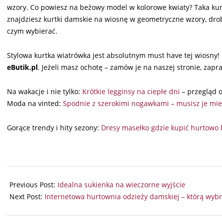
wzory. Co powiesz na beżowy model w kolorowe kwiaty? Taka kurt
znajdziesz kurtki damskie na wiosnę w geometryczne wzory, dr
czym wybierać.
Stylowa kurtka wiatrówka jest absolutnym must have tej wiosny
eButik.pl
. Jeżeli masz ochotę – zamów je na naszej stronie, zapr
Na wakacje i nie tylko:
Krótkie legginsy na ciepłe dni
– przegląd o
Moda na vinted:
Spodnie z szerokimi nogawkami – musisz je mie
Gorące trendy i hity sezony:
Dresy masełko gdzie kupić hurtowo 
2025-
08-
Previous Post:
Idealna sukienka na wieczorne wyjście
21
Next Post:
Internetowa hurtownia odzieży damskiej – którą wybr