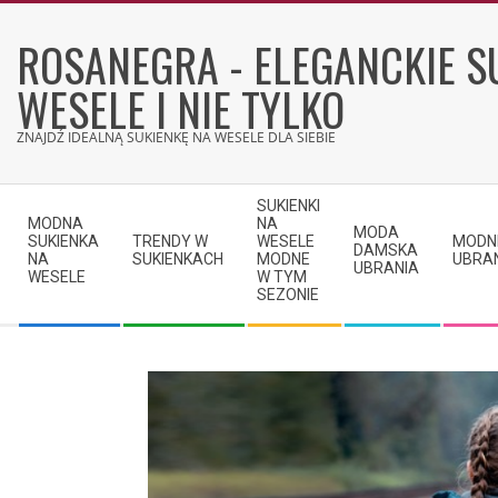
Skip
to
ROSANEGRA - ELEGANCKIE S
content
WESELE I NIE TYLKO
ZNAJDŹ IDEALNĄ SUKIENKĘ NA WESELE DLA SIEBIE
Secondary
SUKIENKI
Navigation
MODNA
NA
MODA
SUKIENKA
TRENDY W
WESELE
MODN
Menu
DAMSKA
NA
SUKIENKACH
MODNE
UBRA
UBRANIA
WESELE
W TYM
SEZONIE