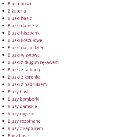
Biustonosze
Biżuteria
Bluzki basic
Bluzki damskie
Bluzki hiszpanki
Bluzki koszulowe
Bluzki na co dzień
Bluzki wizytowe
bluzki z długim rękawem
Bluzki z falbaną
Bluzki z koronką
Bluzki z nadrukiem
Bluzy basic
Bluzy bomberki
Bluzy damskie
bluzy męskie
Bluzy rozpinane
Bluzy z kapturem
Body basic