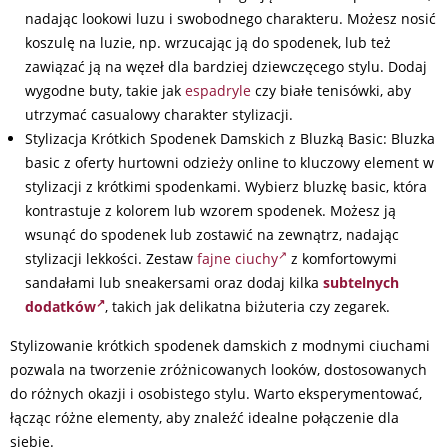
nadając lookowi luzu i swobodnego charakteru. Możesz nosić
koszulę na luzie, np. wrzucając ją do spodenek, lub też
zawiązać ją na węzeł dla bardziej dziewczęcego stylu. Dodaj
wygodne buty, takie jak
espadryle
czy białe tenisówki, aby
utrzymać casualowy charakter stylizacji.
Stylizacja Krótkich Spodenek Damskich z Bluzką Basic: Bluzka
basic z oferty hurtowni odzieży online to kluczowy element w
stylizacji z krótkimi spodenkami. Wybierz bluzkę basic, która
kontrastuje z kolorem lub wzorem spodenek. Możesz ją
wsunąć do spodenek lub zostawić na zewnątrz, nadając
stylizacji lekkości. Zestaw
fajne ciuchy
z komfortowymi
sandałami lub sneakersami oraz dodaj kilka
subtelnych
dodatków
, takich jak delikatna biżuteria czy zegarek.
Stylizowanie krótkich spodenek damskich z modnymi ciuchami
pozwala na tworzenie zróżnicowanych looków, dostosowanych
do różnych okazji i osobistego stylu. Warto eksperymentować,
łącząc różne elementy, aby znaleźć idealne połączenie dla
siebie.