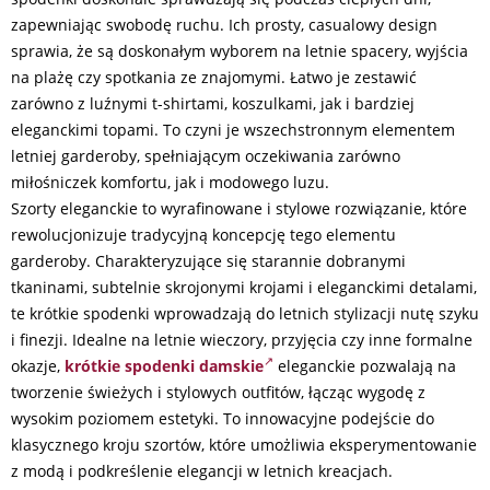
zapewniając swobodę ruchu. Ich prosty, casualowy design
sprawia, że są doskonałym wyborem na letnie spacery, wyjścia
na plażę czy spotkania ze znajomymi. Łatwo je zestawić
zarówno z luźnymi t-shirtami, koszulkami, jak i bardziej
eleganckimi topami. To czyni je wszechstronnym elementem
letniej garderoby, spełniającym oczekiwania zarówno
miłośniczek komfortu, jak i modowego luzu.
Szorty eleganckie to wyrafinowane i stylowe rozwiązanie, które
rewolucjonizuje tradycyjną koncepcję tego elementu
garderoby. Charakteryzujące się starannie dobranymi
tkaninami, subtelnie skrojonymi krojami i eleganckimi detalami,
te krótkie spodenki wprowadzają do letnich stylizacji nutę szyku
i finezji. Idealne na letnie wieczory, przyjęcia czy inne formalne
okazje,
krótkie spodenki damskie
eleganckie pozwalają na
tworzenie świeżych i stylowych outfitów, łącząc wygodę z
wysokim poziomem estetyki. To innowacyjne podejście do
klasycznego kroju szortów, które umożliwia eksperymentowanie
z modą i podkreślenie elegancji w letnich kreacjach.