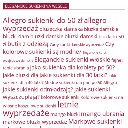
ELEGANCKIE SUKIENKI NA WESELE
Allegro sukienki do 50 zł
allegro
wyprzedaż
bluzeczka damska
bluzka damskie
bluzki damkie
bluzki dam
bluzki damski
bluzki to 50
butik z odzieżą
Czy
zł
Carry kurtki damskie wyprzedaż
kolorowe sukienki są modne?
Eleganckie kurtki
Eleganckie sukienki włoskie
fajne i
przejściowe damskie
Jaka sukienka dla kobiety po 50?
tanie ubrania
Jakie sukienki dla 30 latki?
jakie bluzki dla
jakie
sukienki dl a 40 latki? Modne sukienki dla pań po 50 Allegro
Jakie sukienki odmładzają?
Jakie sukienki
wyszczuplają?
kolorowe sukienki
Kolorowe sukienki na
letnie
wiosnę
koszulowe sukienki
wyprzedaże
mango ubrania
mango bluzki
Markowe sukienki
markowe bluzki wyprzedaż