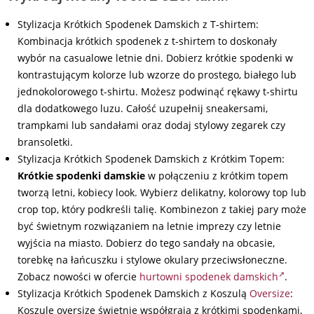
Stylizacja Krótkich Spodenek Damskich z T-shirtem:
Kombinacja krótkich spodenek z t-shirtem to doskonały
wybór na casualowe letnie dni. Dobierz krótkie spodenki w
kontrastującym kolorze lub wzorze do prostego, białego lub
jednokolorowego t-shirtu. Możesz podwinąć rękawy t-shirtu
dla dodatkowego luzu. Całość uzupełnij sneakersami,
trampkami lub sandałami oraz dodaj stylowy zegarek czy
bransoletki.
Stylizacja Krótkich Spodenek Damskich z Krótkim Topem:
Krótkie spodenki damskie
w połączeniu z krótkim topem
tworzą letni, kobiecy look. Wybierz delikatny, kolorowy top lub
crop top, który podkreśli talię. Kombinezon z takiej pary może
być świetnym rozwiązaniem na letnie imprezy czy letnie
wyjścia na miasto. Dobierz do tego sandały na obcasie,
torebkę na łańcuszku i stylowe okulary przeciwsłoneczne.
Zobacz nowości w ofercie
hurtowni spodenek damskich
.
Stylizacja Krótkich Spodenek Damskich z Koszulą
Oversize
:
Koszule oversize świetnie współgrają z krótkimi spodenkami,