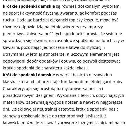
krótkie spodenki damskie
są również doskonałym wyborem
na sport i aktywność fizyczną, gwarantując komfort podczas
ruchu. Dodając bardziej elegancki top czy koszulę, mogą być
również odpowiedzią na letnie wieczory czy imprezy
plenerowe. Uniwersalność tych spodenek sprawia, że świetnie
sprawdzają się również na casualowe spotkania na lunch czy w
kawiarni, pozostając jednocześnie łatwe do stylizacji i
utrzymania w letniej atmosferze. Kluczowym elementem jest
odpowiedni dobór dodatków i obuwia, co pozwoli dostosować
krótkie spodenki do charakteru każdej okazji.
Krótkie spodenki damskie
w wersji basic to niezawodna
klasyka, która od lat pozostaje fundamentem letniej garderoby.
Charakteryzują się prostotą formy, uniwersalnością i
ponadczasowym designem. Wykonane z lekkich, oddychających
materiałów, zapewniają wygodę noszenia nawet w najgorętsze
dni. Dzięki swojej neutralnej estetyce, krótkie spodenki basic
stanowią doskonałą bazę do różnorodnych stylizacji. Z
łatwością można je zestawić zarówno z luźnymi t-shirtami na co