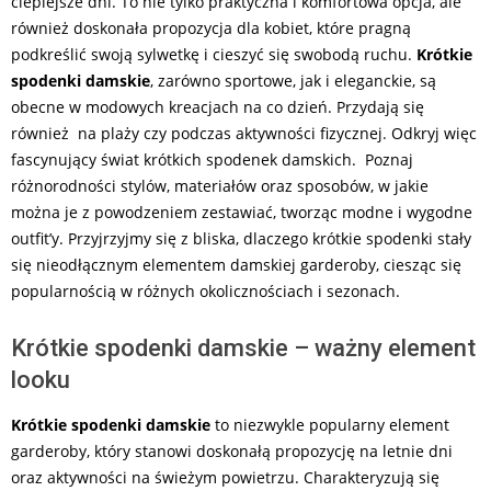
cieplejsze dni. To nie tylko praktyczna i komfortowa opcja, ale
również doskonała propozycja dla kobiet, które pragną
podkreślić swoją sylwetkę i cieszyć się swobodą ruchu.
Krótkie
spodenki damskie
, zarówno sportowe, jak i eleganckie, są
obecne w modowych kreacjach na co dzień. Przydają się
również na plaży czy podczas aktywności fizycznej. Odkryj więc
fascynujący świat krótkich spodenek damskich. Poznaj
różnorodności stylów, materiałów oraz sposobów, w jakie
można je z powodzeniem zestawiać, tworząc modne i wygodne
outfit’y. Przyjrzyjmy się z bliska, dlaczego krótkie spodenki stały
się nieodłącznym elementem damskiej garderoby, ciesząc się
popularnością w różnych okolicznościach i sezonach.
Krótkie spodenki damskie – ważny element
looku
Krótkie spodenki damskie
to niezwykle popularny element
garderoby, który stanowi doskonałą propozycję na letnie dni
oraz aktywności na świeżym powietrzu. Charakteryzują się