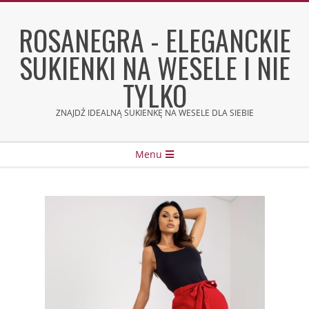
Skip
to
ROSANEGRA - ELEGANCKIE
content
SUKIENKI NA WESELE I NIE
TYLKO
ZNAJDŹ IDEALNĄ SUKIENKĘ NA WESELE DLA SIEBIE
Secondary
Menu
Navigation
Menu