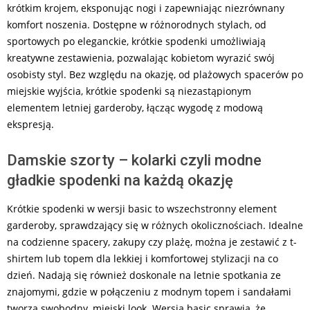
krótkim krojem, eksponując nogi i zapewniając niezrównany
komfort noszenia. Dostępne w różnorodnych stylach, od
sportowych po eleganckie, krótkie spodenki umożliwiają
kreatywne zestawienia, pozwalając kobietom wyrazić swój
osobisty styl. Bez względu na okazję, od plażowych spacerów po
miejskie wyjścia, krótkie spodenki są niezastąpionym
elementem letniej garderoby, łącząc wygodę z modową
ekspresją.
Damskie szorty – kolarki czyli modne
gładkie spodenki na każdą okazję
Krótkie spodenki w wersji basic to wszechstronny element
garderoby, sprawdzający się w różnych okolicznościach. Idealne
na codzienne spacery, zakupy czy plażę, można je zestawić z t-
shirtem lub topem dla lekkiej i komfortowej stylizacji na co
dzień. Nadają się również doskonale na letnie spotkania ze
znajomymi, gdzie w połączeniu z modnym topem i sandałami
tworzą swobodny, miejski look. Wersja basic sprawia, że