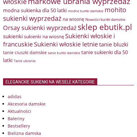
markowe ubrania wyprzedaż
włoskie
mohito
modna sukienka dla 50 latki
modne kurtki damskie
sukienki wyprzedaż
na wiosnę
Nowości kurtki damskie
sklep ebutik.pl
Orsay sukienki wyprzedaż
Sukienki włoskie i
sukienki
sukienki na wiosnę
francuskie
Sukienki włoskie letnie
tanie bluzki
tanie sukienki dla 50
tanie ciuszki damskie
tanie kurtki damskie
latki
Tanie ubrania
ELEGANCKIE SUKIENKI NA WESELE KATEGORIE
adidas
Akcesoria damskie
Aktualności
Baleriny
Bestsellery
Bielizna damska