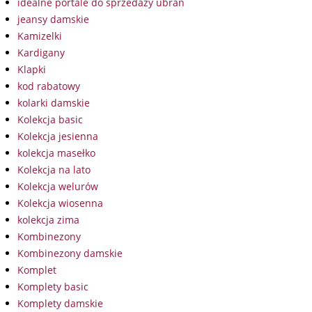
idealne portale do sprzedaży ubrań
jeansy damskie
Kamizelki
Kardigany
Klapki
kod rabatowy
kolarki damskie
Kolekcja basic
Kolekcja jesienna
kolekcja masełko
Kolekcja na lato
Kolekcja welurów
Kolekcja wiosenna
kolekcja zima
Kombinezony
Kombinezony damskie
Komplet
Komplety basic
Komplety damskie