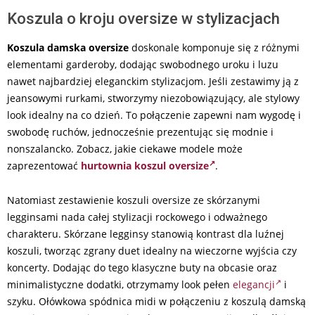
Koszula o kroju oversize w stylizacjach
Koszula damska oversize
doskonale komponuje się z różnymi
elementami garderoby, dodając swobodnego uroku i luzu
nawet najbardziej eleganckim stylizacjom. Jeśli zestawimy ją z
jeansowymi rurkami, stworzymy niezobowiązujący, ale stylowy
look idealny na co dzień. To połączenie zapewni nam wygodę i
swobodę ruchów, jednocześnie prezentując się modnie i
nonszalancko. Zobacz, jakie ciekawe modele może
zaprezentować
hurtownia koszul oversize
.
Natomiast zestawienie koszuli oversize ze skórzanymi
legginsami nada całej stylizacji rockowego i odważnego
charakteru. Skórzane legginsy stanowią kontrast dla luźnej
koszuli, tworząc zgrany duet idealny na wieczorne wyjścia czy
koncerty. Dodając do tego klasyczne buty na obcasie oraz
minimalistyczne dodatki, otrzymamy look pełen
elegancji
i
szyku. Ołówkowa spódnica midi w połączeniu z koszulą damską