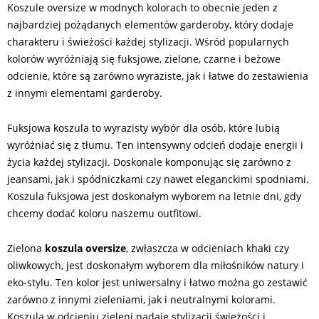
Koszule oversize w modnych kolorach to obecnie jeden z
najbardziej pożądanych elementów garderoby, który dodaje
charakteru i świeżości każdej stylizacji. Wśród popularnych
kolorów wyróżniają się fuksjowe, zielone, czarne i beżowe
odcienie, które są zarówno wyraziste, jak i łatwe do zestawienia
z innymi elementami garderoby.
Fuksjowa koszula to wyrazisty wybór dla osób, które lubią
wyróżniać się z tłumu. Ten intensywny odcień dodaje energii i
życia każdej stylizacji. Doskonale komponując się zarówno z
jeansami, jak i spódniczkami czy nawet eleganckimi spodniami.
Koszula fuksjowa jest doskonałym wyborem na letnie dni, gdy
chcemy dodać koloru naszemu outfitowi.
Zielona
koszula oversize
, zwłaszcza w odcieniach khaki czy
oliwkowych, jest doskonałym wyborem dla miłośników natury i
eko-stylu. Ten kolor jest uniwersalny i łatwo można go zestawić
zarówno z innymi zieleniami, jak i neutralnymi kolorami.
Koszula w odcieniu zieleni nadaje stylizacji świeżości i