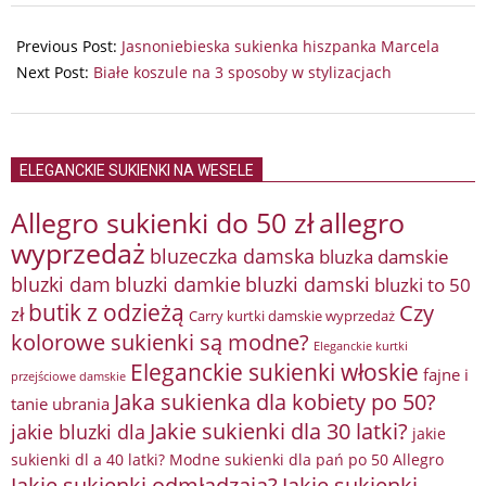
2025-
05-
Previous Post:
Jasnoniebieska sukienka hiszpanka Marcela
29
Next Post:
Białe koszule na 3 sposoby w stylizacjach
ELEGANCKIE SUKIENKI NA WESELE
Allegro sukienki do 50 zł
allegro
wyprzedaż
bluzeczka damska
bluzka damskie
bluzki damkie
bluzki dam
bluzki damski
bluzki to 50
butik z odzieżą
Czy
zł
Carry kurtki damskie wyprzedaż
kolorowe sukienki są modne?
Eleganckie kurtki
Eleganckie sukienki włoskie
fajne i
przejściowe damskie
Jaka sukienka dla kobiety po 50?
tanie ubrania
Jakie sukienki dla 30 latki?
jakie bluzki dla
jakie
sukienki dl a 40 latki? Modne sukienki dla pań po 50 Allegro
Jakie sukienki odmładzają?
Jakie sukienki