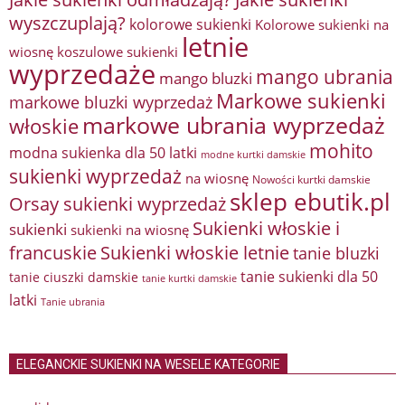
wyszczuplają?
kolorowe sukienki
Kolorowe sukienki na
letnie
wiosnę
koszulowe sukienki
wyprzedaże
mango ubrania
mango bluzki
Markowe sukienki
markowe bluzki wyprzedaż
markowe ubrania wyprzedaż
włoskie
mohito
modna sukienka dla 50 latki
modne kurtki damskie
sukienki wyprzedaż
na wiosnę
Nowości kurtki damskie
sklep ebutik.pl
Orsay sukienki wyprzedaż
Sukienki włoskie i
sukienki
sukienki na wiosnę
francuskie
Sukienki włoskie letnie
tanie bluzki
tanie sukienki dla 50
tanie ciuszki damskie
tanie kurtki damskie
latki
Tanie ubrania
ELEGANCKIE SUKIENKI NA WESELE KATEGORIE