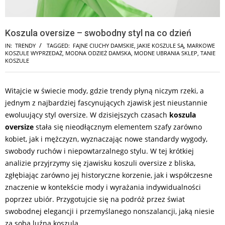
Koszula oversize – swobodny styl na co dzień
IN:
TRENDY
TAGGED:
FAJNE CIUCHY DAMSKIE
,
JAKIE KOSZULE SĄ
,
MARKOWE
KOSZULE WYPRZEDAŻ
,
MODNA ODZIEŻ DAMSKA
,
MODNE UBRANIA SKLEP
,
TANIE
KOSZULE
Witajcie w świecie mody, gdzie trendy płyną niczym rzeki, a
jednym z najbardziej fascynujących zjawisk jest nieustannie
ewoluujący styl oversize. W dzisiejszych czasach
koszula
oversize
stała się nieodłącznym elementem szafy zarówno
kobiet, jak i mężczyzn, wyznaczając nowe standardy wygody,
swobody ruchów i niepowtarzalnego stylu. W tej krótkiej
analizie przyjrzymy się zjawisku koszuli oversize z bliska,
zgłębiając zarówno jej historyczne korzenie, jak i współczesne
znaczenie w kontekście mody i wyrażania indywidualności
poprzez ubiór. Przygotujcie się na podróż przez świat
swobodnej elegancji i przemyślanego nonszalancji, jaką niesie
za sobą luźna koszula.