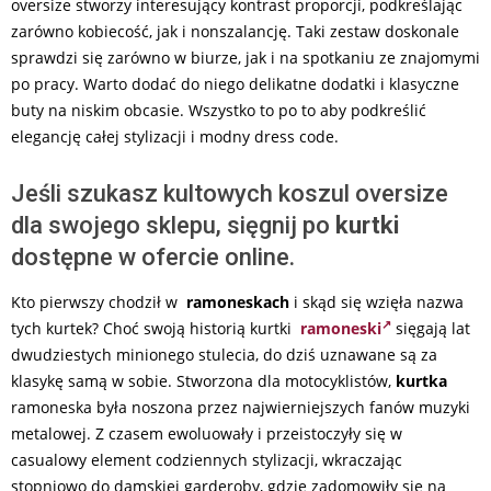
oversize stworzy interesujący kontrast proporcji, podkreślając
zarówno kobiecość, jak i nonszalancję. Taki zestaw doskonale
sprawdzi się zarówno w biurze, jak i na spotkaniu ze znajomymi
po pracy. Warto dodać do niego delikatne dodatki i klasyczne
buty na niskim obcasie. Wszystko to po to aby podkreślić
elegancję całej stylizacji i modny dress code.
Jeśli szukasz kultowych koszul oversize
dla swojego sklepu, sięgnij po
kurtki
dostępne w ofercie
online.
Kto pierwszy chodził w
ramoneskach
i skąd się wzięła nazwa
tych kurtek? Choć swoją historią kurtki
ramoneski
sięgają lat
dwudziestych minionego stulecia, do dziś uznawane są za
klasykę samą w sobie. Stworzona dla motocyklistów,
kurtka
ramoneska była noszona przez najwierniejszych fanów muzyki
metalowej. Z czasem ewoluowały i przeistoczyły się w
casualowy element codziennych stylizacji, wkraczając
stopniowo do damskiej garderoby, gdzie zadomowiły się na