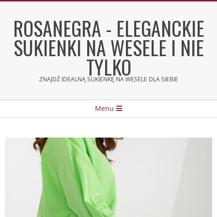
Skip
to
ROSANEGRA - ELEGANCKIE
content
SUKIENKI NA WESELE I NIE
TYLKO
ZNAJDŹ IDEALNĄ SUKIENKĘ NA WESELE DLA SIEBIE
Secondary
Menu
Navigation
Menu