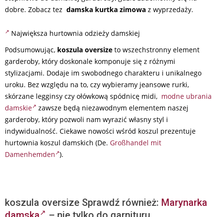
dobre. Zobacz tez
damska kurtka zimowa
z wyprzedaży.
Największa hurtownia odzieży damskiej
Podsumowując,
koszula oversize
to wszechstronny element
garderoby, który doskonale komponuje się z różnymi
stylizacjami. Dodaje im swobodnego charakteru i unikalnego
uroku. Bez względu na to, czy wybieramy jeansowe rurki,
skórzane legginsy czy ołówkową spódnicę midi,
modne ubrania
damskie
zawsze będą niezawodnym elementem naszej
garderoby, który pozwoli nam wyrazić własny styl i
indywidualność. Ciekawe nowości wśród koszul prezentuje
hurtownia koszul damskich (De.
Großhandel mit
Damenhemden
).
koszula oversize Sprawdź również:
Marynarka
damska
– nie tylko do garnituru