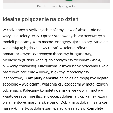
Damskie Komplety eleganckie
Idealne połączenie na co dzień
W codziennych stylizacjach możemy stawiać absolutnie na
wszystkie kolory tęczy. Oprócz stonowanych, zachowawczych
modeli polecamy Wam mocne, energetyzujące kolory. Strzałem
w dziesiątkę będą zestawy ubrań w kolorze żółtym,
pomarańczowym, czerwonym (bordowy burgundowy),
niebieskim (turkus, kobalt), fioletowym czy zielonym (khaki,
oliwkowy, trawiasty). Miłośnikom jasnych barw polecamy z kolei
pastelowe odcienie – liliowy, błękitny, morelowy czy
jasnoróżowy.
Komplety damskie
na co dzień mogą być bogato
zdobione – wycięciami, wiązania czy ozdobami w metalicznych
odcieniach. Polecamy komplety damskie we wzory – motywy
kwiatowe i roślinne (liście, owoce, zdobienia tropikalne), wzory
ornamentowe, marynarskie paski. Dobrymi ozdobami są także
naszywki, hafty, ozdobne zamki, nadruki i napisy.
Komplety