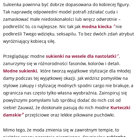
Sukienka powinna być dobrze dopasowana do kobiecej figury.
Tak naprawdę odpowiedni model potrafi zdziałać cuda i
zamaskować małe niedoskonałości lub wręcz odwrotnie –
podkreślić to, co najlepsze. Nic tak jak
modna kiecka
nie
podkreśli Twego wdzięku, seksapilu. To bez dwóch zdań atrybut
wyróżniający kobiecą siłę.
Przeglądając modne
sukienki na wesele dla nastolatki
,
zanurzymy się w różnorodności fasonów, kolorów i detali.
Modne sukienki
, które tworzą wyjątkowe stylizacje dla młodej
damy podczas tej wyjątkowej okazji. Jak widzisz pomysłów na
stylowe zakupy i stylizację modnych spodni cargo nie brakuje, a
ogranicza nas często tylko własna wyobraźnia. Zainspiruj się
powyższymi pomysłami lub spróbuj dodać do nich coś od
siebie! Zauważ, że doskonale pasują do nich modne
Kurteczki
damskie
przejściowe oraz lekkie pikowane puchówki.
Mimo tego, że moda zmienia się w zawrotnym tempie, to