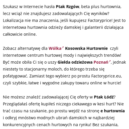
Szukasz w Internecie hasła
Ptak Rzgów
, beta plus hurtownia,
lecz wciąż nie znajdujesz zadowalających Cię wyników?
Lokalizacja nie ma znaczenia, jeśli kupujesz Factoryprice! Jest to
internetowa hurtownia odzieży damskiej i galanterii działająca
całkowicie online.
Zobacz alternatywę dla
Wólka
Kosowska Hurtownie
czyli
internetowe centrum hurtowej mody i największych trendów!
Być może obiła Ci się o uszy
Giełda odzieżowa
Poznań
, jednak
niestety to stacjonarny moloch, do którego trzeba się
pofatygować. Zamiast tego wybierz po prostu Factoryprice.eu,
czyli szybkie, łatwe i wygodne zakupy towaru online w hurcie!
Nie możesz znaleźć zadowalającej Cię oferty w
Ptak Łódź
?
Przeglądałaś ofertę kupiłeś niczego ciekawego w kesi hurt? Nie
trać czasu na szukanie, po prostu wejdź na stronę
e hurtownia
i odkryj mnóstwo modnych ubrań damskich w najbardziej
konkurencyjnych cenach hurtowych na rynku! Bez szukania,