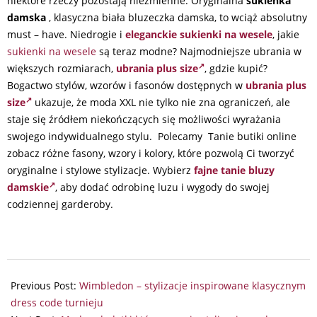
niektóre rzeczy pozostają niezmienne. Oryginalna
sukienka
damska
, klasyczna biała bluzeczka damska, to wciąż absolutny
must – have. Niedrogie i
eleganckie sukienki na wesele
, j
akie
sukienki na wesele
są teraz modne? Najmodniejsze ubrania w
większych rozmiarach,
ubrania plus size
, gdzie kupić?
Bogactwo stylów, wzorów i fasonów dostępnych w
ubrania plus
size
ukazuje, że moda XXL nie tylko nie zna ograniczeń, ale
staje się źródłem niekończących się możliwości wyrażania
swojego indywidualnego stylu. Polecamy Tanie butiki online
zobacz różne fasony, wzory i kolory, które pozwolą Ci tworzyć
oryginalne i stylowe stylizacje. Wybierz
fajne tanie bluzy
damskie
, aby dodać odrobinę luzu i wygody do swojej
codziennej garderoby.
2025-
07-
Previous Post:
Wimbledon – stylizacje inspirowane klasycznym
11
dress code turnieju