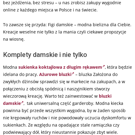
bez jeżdżenia, bez stresu – u nas zrobisz zakupy wygodnie
online z każdego miejsca w Polsce i na świecie.
To zawsze się przyda: Figi damskie – modna bielizna dla Ciebie.
Kreacje weselne nie tylko z la mania czyli ciekawe propozycje
na wiosnę.
Komplety damskie i nie tylko
Modna
sukienka koktajlowa z długim rękawem
, która będzie
idelana do pracy.
Ażurowe bluzki
– bluzka Założona do
zwykłych dżinsów sprawdzi się w markecie na zakupach, a w
połączeniu z obcisłą spódnicą i naszyjnikiem stworzy
wieczorową kreację. Warto też zainwestować w
bluzki
damskie
, tak uniwersalną część garderoby. Modna kiecka
powinna być przede wszystkim wygodna, by w żaden sposób
nie krępowały ruchów i nie powodowały uczucia dyskomfortu w
sukienkach. Ze względu na opadające stale ramiączka czy
podwiewający dół, który nieustannie pokazuje zbyt wiele.