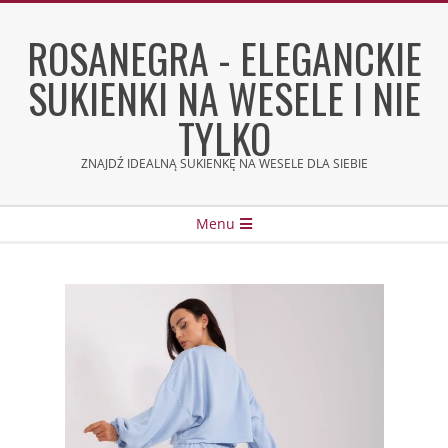
Skip
to
ROSANEGRA - ELEGANCKIE
content
SUKIENKI NA WESELE I NIE
TYLKO
ZNAJDŹ IDEALNĄ SUKIENKĘ NA WESELE DLA SIEBIE
Secondary
Menu
Navigation
Menu