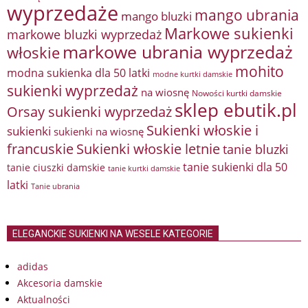
wyprzedaże
mango ubrania
mango bluzki
Markowe sukienki
markowe bluzki wyprzedaż
markowe ubrania wyprzedaż
włoskie
mohito
modna sukienka dla 50 latki
modne kurtki damskie
sukienki wyprzedaż
na wiosnę
Nowości kurtki damskie
sklep ebutik.pl
Orsay sukienki wyprzedaż
Sukienki włoskie i
sukienki
sukienki na wiosnę
francuskie
Sukienki włoskie letnie
tanie bluzki
tanie sukienki dla 50
tanie ciuszki damskie
tanie kurtki damskie
latki
Tanie ubrania
ELEGANCKIE SUKIENKI NA WESELE KATEGORIE
adidas
Akcesoria damskie
Aktualności