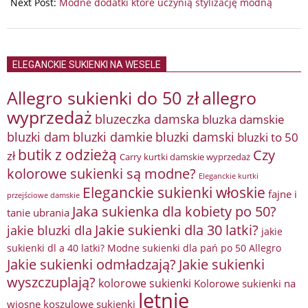
Next Post:
Modne dodatki które uczynią stylizację modną
ELEGANCKIE SUKIENKI NA WESELE
Allegro sukienki do 50 zł
allegro
wyprzedaż
bluzeczka damska
bluzka damskie
bluzki damkie
bluzki dam
bluzki damski
bluzki to 50
butik z odzieżą
Czy
zł
Carry kurtki damskie wyprzedaż
kolorowe sukienki są modne?
Eleganckie kurtki
Eleganckie sukienki włoskie
fajne i
przejściowe damskie
Jaka sukienka dla kobiety po 50?
tanie ubrania
Jakie sukienki dla 30 latki?
jakie bluzki dla
jakie
sukienki dl a 40 latki? Modne sukienki dla pań po 50 Allegro
Jakie sukienki odmładzają?
Jakie sukienki
wyszczuplają?
kolorowe sukienki
Kolorowe sukienki na
letnie
wiosnę
koszulowe sukienki