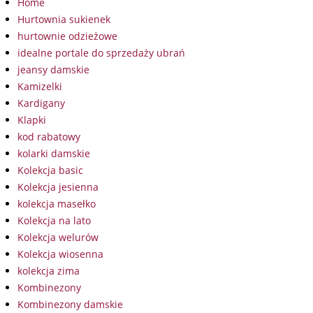
Home
Hurtownia sukienek
hurtownie odzieżowe
idealne portale do sprzedaży ubrań
jeansy damskie
Kamizelki
Kardigany
Klapki
kod rabatowy
kolarki damskie
Kolekcja basic
Kolekcja jesienna
kolekcja masełko
Kolekcja na lato
Kolekcja welurów
Kolekcja wiosenna
kolekcja zima
Kombinezony
Kombinezony damskie