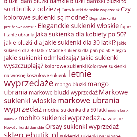
bluzki damkie
bluzki dam
bluzki damski
bluzki to
butik z odzieżą
Czy
50 zł
Carry kurtki damskie wyprzedaż
kolorowe sukienki są modne?
Eleganckie kurtki
Eleganckie sukienki włoskie
fajne
przejściowe damskie
Jaka sukienka dla kobiety po 50?
i tanie ubrania
Jakie sukienki dla 30 latki?
jakie bluzki dla
jakie
sukienki dl a 40 latki? Modne sukienki dla pań po 50 Allegro
Jakie sukienki odmładzają?
Jakie sukienki
wyszczuplają?
kolorowe sukienki
Kolorowe sukienki
letnie
na wiosnę
koszulowe sukienki
wyprzedaże
mango
mango bluzki
Markowe
ubrania
markowe bluzki wyprzedaż
markowe ubrania
sukienki włoskie
wyprzedaż
modna sukienka dla 50 latki
modne kurtki
mohito sukienki wyprzedaż
na wiosnę
damskie
Orsay sukienki wyprzedaż
Nowości kurtki damskie
sklep ebutik.pl
sukienki
sukienki na wiosnę