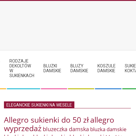
RODZAJE
Y
DEKOLTÓW
BLUZKI
BLUZY
KOSZULE
SUKIE
W
DAMSKIE
DAMSKIE
DAMSKIE
KOKT
SUKIENKACH
ELEGANCKIE SUKIENKI NA WESELE
Allegro sukienki do 50 zł
allegro
wyprzedaż
bluzeczka damska
bluzka damskie