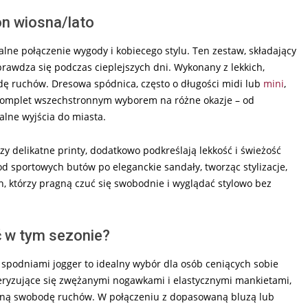
n wiosna/lato
alne połączenie wygody i kobiecego stylu. Ten zestaw, składający
prawdza się podczas cieplejszych dni. Wykonany z lekkich,
ę ruchów. Dresowa spódnica, często o długości midi lub
mini
,
 komplet wszechstronnym wyborem na różne okazje – od
alne wyjścia do miasta.
 czy delikatne printy, dodatkowo podkreślają lekkość i świeżość
d sportowych butów po eleganckie sandały, tworząc stylizacje,
ch, którzy pragną czuć się swobodnie i wyglądać stylowo bez
ć w tym sezonie?
podniami jogger to idealny wybór dla osób ceniących sobie
teryzujące się zwężanymi nogawkami i elastycznymi mankietami,
ełną swobodę ruchów. W połączeniu z dopasowaną bluzą lub