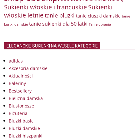
Sukienki włoskie i francuskie
Sukienki
włoskie letnie
tanie bluzki
tanie ciuszki damskie
tanie
tanie sukienki dla 50 latki
kurtki damskie
Tanie ubrania
ELEGANCKIE SUKIENKI NA WESELE KATEGORIE
adidas
Akcesoria damskie
Aktualności
Baleriny
Bestsellery
Bielizna damska
Biustonosze
Biżuteria
Bluzki basic
Bluzki damskie
Bluzki hiszpanki