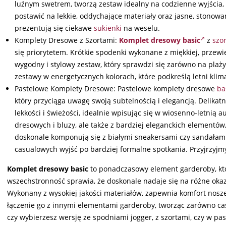
luźnym swetrem, tworzą zestaw idealny na codzienne wyjścia, 
postawić na lekkie, oddychające materiały oraz jasne, stonowane 
prezentują się ciekawe
sukienki
na weselu.
Komplety Dresowe z Szortami:
Komplet dresowy basic
z
szo
się priorytetem. Krótkie spodenki wykonane z miękkiej, przew
wygodny i stylowy zestaw, który sprawdzi się zarówno na pla
zestawy w energetycznych kolorach, które podkreślą letni klima
Pastelowe Komplety Dresowe: Pastelowe komplety dresowe
ba
który przyciąga uwagę swoją subtelnością i elegancją. Delikatne
lekkości i świeżości, idealnie wpisując się w wiosenno-letnią a
dresowych i bluzy, ale także z bardziej eleganckich elementów,
doskonale komponują się z białymi sneakersami czy sandałami,
casualowych wyjść po bardziej formalne spotkania. Przyjrzy
Komplet dresowy basic
to ponadczasowy element garderoby, kt
wszechstronność sprawia, że doskonale nadaje się na różne okaz
Wykonany z wysokiej jakości materiałów, zapewnia komfort nosze
łączenie go z innymi elementami garderoby, tworząc zarówno casua
czy wybierzesz wersję ze spodniami jogger, z szortami, czy w pa