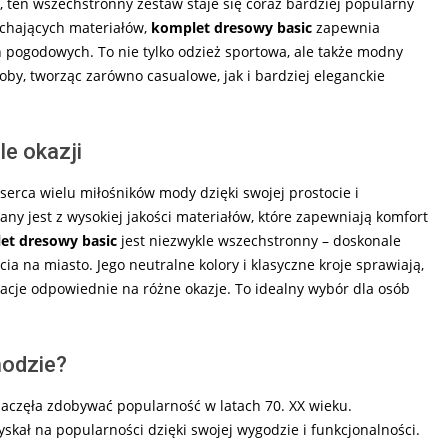
 ten wszechstronny zestaw staje się coraz bardziej popularny
ychających materiałów,
komplet dresowy basic
zapewnia
pogodowych. To nie tylko odzież sportowa, ale także modny
by, tworząc zarówno casualowe, jak i bardziej eleganckie
e okazji
serca wielu miłośników mody dzięki swojej prostocie i
nany jest z wysokiej jakości materiałów, które zapewniają komfort
et dresowy basic
jest niezwykle wszechstronny – doskonale
ia na miasto. Jego neutralne kolory i klasyczne kroje sprawiają,
zacje odpowiednie na różne okazje. To idealny wybór dla osób
modzie?
zaczęła zdobywać popularność w latach 70. XX wieku.
kał na popularności dzięki swojej wygodzie i funkcjonalności.