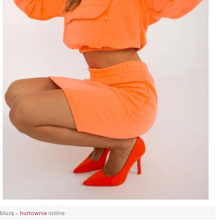
 bluzą –
hurtownia
online