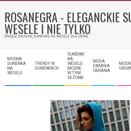
Skip
to
ROSANEGRA - ELEGANCKIE S
content
WESELE I NIE TYLKO
ZNAJDŹ IDEALNĄ SUKIENKĘ NA WESELE DLA SIEBIE
Secondary
SUKIENKI
Navigation
MODNA
NA
MODA
SUKIENKA
TRENDY W
WESELE
MODN
Menu
DAMSKA
NA
SUKIENKACH
MODNE
UBRA
UBRANIA
WESELE
W TYM
SEZONIE