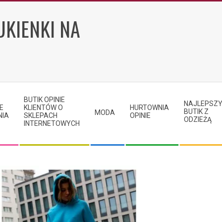
UKIENKI NA
BUTIK OPINIE
NAJLEPSZ
E
KLIENTÓW O
HURTOWNIA
BUTIK Z
MODA
NIA
SKLEPACH
OPINIE
ODZIEŻĄ
INTERNETOWYCH