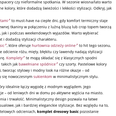
spacery czy nieformalne spotkania. W sezonie wiosna/lato warto
kolory, które dodadzą świeżości i lekkości stylizacji. Odkryj, jak
rtami
to must-have na ciepłe dni, gdy komfort termiczny staje
iewnej tkaniny w połączeniu z luźną bluzą lub crop topem tworzą
ży, jak i podczas weekendowych wyjazdów. Warto wybierać
t i dodadzą stylizacji charakteru.
sic
, które oferuje
hurtownia odzieży online
to hit tego sezonu,
 odcienie różu, mięty, błękitu czy lawendy nadają stylizacji
urę.
Komplety
te mogą składać się z klasycznych spodni
 takich jak
bawełniane spódnice
czy szorty. Pastelowe kolory
 tworząc stylowy i modny look na różne okazje – od
jmy się nowoczesnym
sukienkom
w minimalistycznym stylu.
óry idealnie łączy wygodę z modnym wyglądem. Jego
je – od leniwych dni w domu po aktywne wyjścia na miasto.
nia i trwałość. Minimalistyczny design pozwala na łatwe
lowe, jak i bardziej eleganckie stylizacje. Bez względu na to,
stelowych odcieniach,
komplet dresowy basic
pozostanie