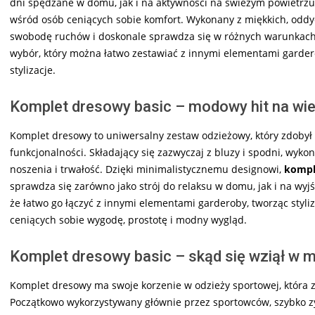
dni spędzane w domu, jak i na aktywności na świeżym powietrzu,
wśród osób ceniących sobie komfort. Wykonany z miękkich, odd
swobodę ruchów i doskonale sprawdza się w różnych warunkach 
wybór, który można łatwo zestawiać z innymi elementami gardero
stylizacje.
Komplet dresowy basic – modowy hit na wiel
Komplet dresowy to uniwersalny zestaw odzieżowy, który zdobył 
funkcjonalności. Składający się zazwyczaj z bluzy i spodni, wyko
noszenia i trwałość. Dzięki minimalistycznemu designowi,
kompl
sprawdza się zarówno jako strój do relaksu w domu, jak i na wyjśc
że łatwo go łączyć z innymi elementami garderoby, tworząc styli
ceniących sobie wygodę, prostotę i modny wygląd.
Komplet dresowy basic – skąd się wziął w 
Komplet dresowy ma swoje korzenie w odzieży sportowej, która 
Początkowo wykorzystywany głównie przez sportowców, szybko zys