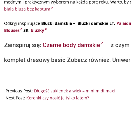
modnym i praktycznym wyborem na każdą porę roku. Warto, by d
biała bluza bez kaptura
Odkryj inspirujące
Bluzki damskie – Bluzki damskie LT.
Palaidi
Blouses
SK.
blúzky
Zainspiruj się:
Czarne body damskie
– z czym 
komplet dresowy basic Zobacz również: Uniwer
2024-
05-
Previous Post:
Długość sukienek a wiek – mini midi maxi
20
Next Post:
Koronki czy nosić je tylko latem?