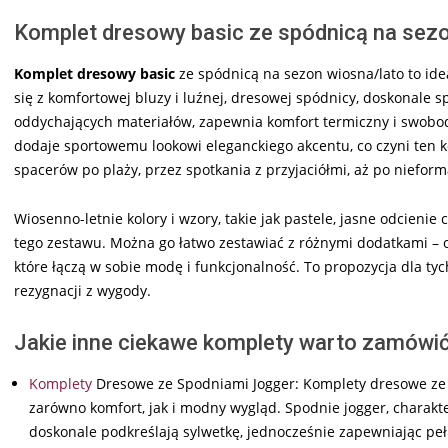
Komplet dresowy basic ze spódnicą na sezo
Komplet dresowy basic
ze spódnicą na sezon wiosna/lato to ide
się z komfortowej bluzy i luźnej, dresowej spódnicy, doskonale s
oddychających materiałów, zapewnia komfort termiczny i swobod
dodaje sportowemu lookowi eleganckiego akcentu, co czyni ten
spacerów po plaży, przez spotkania z przyjaciółmi, aż po nieform
Wiosenno-letnie kolory i wzory, takie jak pastele, jasne odcienie
tego zestawu. Można go łatwo zestawiać z różnymi dodatkami – o
które łączą w sobie modę i funkcjonalność. To propozycja dla ty
rezygnacji z wygody.
Jakie inne ciekawe komplety warto zamówi
Komplety
Dresowe ze Spodniami Jogger: Komplety dresowe ze s
zarówno komfort, jak i modny wygląd. Spodnie jogger, charak
doskonale podkreślają sylwetkę, jednocześnie zapewniając p