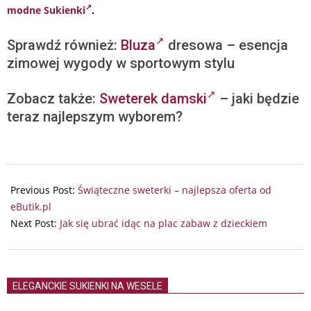
modne Sukienki
.
Sprawdź również:
Bluza
dresowa – esencja
zimowej wygody w sportowym stylu
Zobacz także:
Sweterek damski
– jaki będzie
teraz najlepszym wyborem?
2025-
12-
Previous Post:
Świąteczne sweterki – najlepsza oferta od
02
eButik.pl
Next Post:
Jak się ubrać idąc na plac zabaw z dzieckiem
ELEGANCKIE SUKIENKI NA WESELE