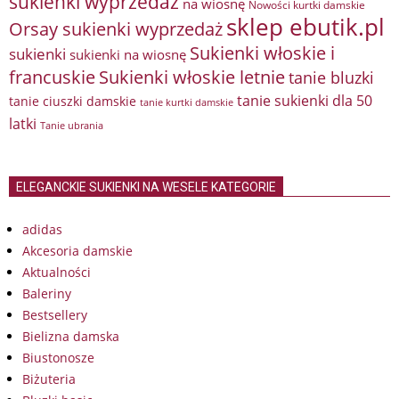
sukienki wyprzedaż
na wiosnę
Nowości kurtki damskie
sklep ebutik.pl
Orsay sukienki wyprzedaż
Sukienki włoskie i
sukienki
sukienki na wiosnę
francuskie
Sukienki włoskie letnie
tanie bluzki
tanie sukienki dla 50
tanie ciuszki damskie
tanie kurtki damskie
latki
Tanie ubrania
ELEGANCKIE SUKIENKI NA WESELE KATEGORIE
adidas
Akcesoria damskie
Aktualności
Baleriny
Bestsellery
Bielizna damska
Biustonosze
Biżuteria