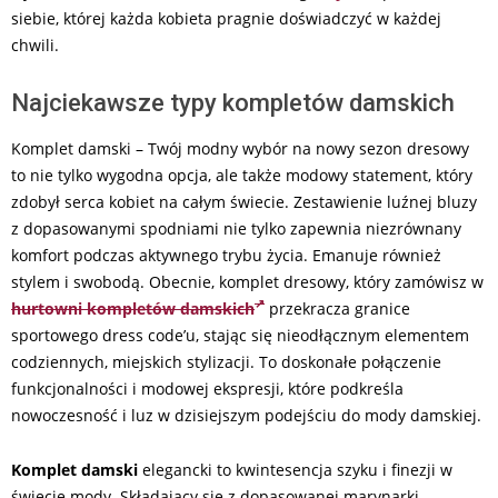
siebie, której każda kobieta pragnie doświadczyć w każdej
chwili.
Najciekawsze typy kompletów damskich
Komplet damski – Twój modny wybór na nowy sezon dresowy
to nie tylko wygodna opcja, ale także modowy statement, który
zdobył serca kobiet na całym świecie. Zestawienie luźnej bluzy
z dopasowanymi spodniami nie tylko zapewnia niezrównany
komfort podczas aktywnego trybu życia. Emanuje również
stylem i swobodą. Obecnie, komplet dresowy, który zamówisz w
hurtowni kompletów damskich
przekracza granice
sportowego dress code’u, stając się nieodłącznym elementem
codziennych, miejskich stylizacji. To doskonałe połączenie
funkcjonalności i modowej ekspresji, które podkreśla
nowoczesność i luz w dzisiejszym podejściu do mody damskiej.
Komplet damski
elegancki to kwintesencja szyku i finezji w
świecie mody. Składający się z dopasowanej marynarki,