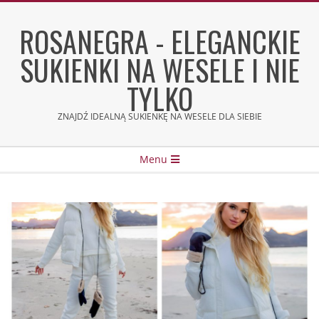
Skip
to
ROSANEGRA - ELEGANCKIE
content
SUKIENKI NA WESELE I NIE
TYLKO
ZNAJDŹ IDEALNĄ SUKIENKĘ NA WESELE DLA SIEBIE
Secondary
Menu
Navigation
Menu