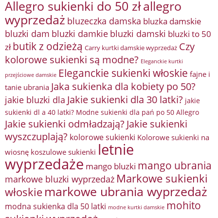
Allegro sukienki do 50 zł
allegro
wyprzedaż
bluzeczka damska
bluzka damskie
bluzki damkie
bluzki dam
bluzki damski
bluzki to 50
butik z odzieżą
Czy
zł
Carry kurtki damskie wyprzedaż
kolorowe sukienki są modne?
Eleganckie kurtki
Eleganckie sukienki włoskie
fajne i
przejściowe damskie
Jaka sukienka dla kobiety po 50?
tanie ubrania
Jakie sukienki dla 30 latki?
jakie bluzki dla
jakie
sukienki dl a 40 latki? Modne sukienki dla pań po 50 Allegro
Jakie sukienki odmładzają?
Jakie sukienki
wyszczuplają?
kolorowe sukienki
Kolorowe sukienki na
letnie
wiosnę
koszulowe sukienki
wyprzedaże
mango ubrania
mango bluzki
Markowe sukienki
markowe bluzki wyprzedaż
markowe ubrania wyprzedaż
włoskie
mohito
modna sukienka dla 50 latki
modne kurtki damskie