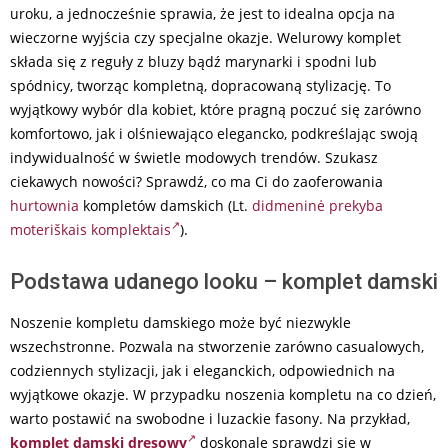
uroku, a jednocześnie sprawia, że jest to idealna opcja na
wieczorne wyjścia czy specjalne okazje. Welurowy komplet
składa się z reguły z bluzy bądź marynarki i spodni lub
spódnicy, tworząc kompletną, dopracowaną stylizację. To
wyjątkowy wybór dla kobiet, które pragną poczuć się zarówno
komfortowo, jak i olśniewająco elegancko, podkreślając swoją
indywidualność w świetle modowych trendów. Szukasz
ciekawych nowości? Sprawdź, co ma Ci do zaoferowania
hurtownia
kompletów damskich (Lt.
didmeninė prekyba
moteriškais komplektais
).
Podstawa udanego looku – komplet damski
Noszenie kompletu damskiego może być niezwykle
wszechstronne. Pozwala na stworzenie zarówno casualowych,
codziennych stylizacji, jak i eleganckich, odpowiednich na
wyjątkowe okazje. W przypadku noszenia kompletu na co dzień,
warto postawić na swobodne i luzackie fasony. Na przykład,
komplet damski dresowy
doskonale sprawdzi się w