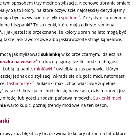
ie tym sposobem trzy modne stylizacje. Neonowe ubrania śmiało
iały? Są to kolory, na które oczywiście najczęściej decydujemy
mogą być oczywiście nie tylko
spodnie
. Z czystym sumieniem
e na hiszpanki? To sukienki, które mają odkryte ramiona.
ń. I jak jesteście przekonane, że kolory ubrań na lato mogą być
także jaskraworóżowe albo jaskrawożółte stroje kąpielowe.
pomocą jak stylizować
sukienkę
w kolorze czarnym. Idziesz na
neczka na wesele
na każdą figurę. Jeżeli chodzi o długość
. Lubią ją panie,
miniówki
uwielbiają zaś panowie, którym
ęściej jednak do stylizacji wkrada się długość midi, natomiast
ęcej
fashionistek
. Sukienki maxi, choć właściwie zupełnie
ś w takich kreacjach chodziło się na wesela, dziś to raczej już
y młodej lub gości z rodzin państwa młodych.
Sukienki maxi
nia
warto kupić, poznaj trendy modowe na ten sezon.
enki
owy róż, błękit czy brzoskwinia to kolory ubrań na lato, które