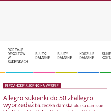
RODZAJE
Y
DEKOLTÓW
BLUZKI
BLUZY
KOSZULE
SUKIE
W
DAMSKIE
DAMSKIE
DAMSKIE
KOKT
SUKIENKACH
ELEGANCKIE SUKIENKI NA WESELE
Allegro sukienki do 50 zł
allegro
wyprzedaż
bluzeczka damska
bluzka damskie