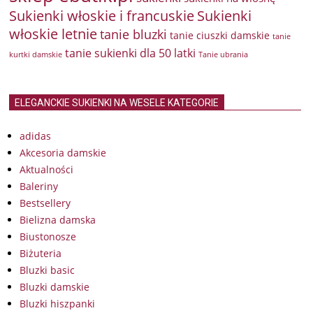
Sukienki włoskie i francuskie
Sukienki
włoskie letnie
tanie bluzki
tanie ciuszki damskie
tanie
tanie sukienki dla 50 latki
kurtki damskie
Tanie ubrania
ELEGANCKIE SUKIENKI NA WESELE KATEGORIE
adidas
Akcesoria damskie
Aktualności
Baleriny
Bestsellery
Bielizna damska
Biustonosze
Biżuteria
Bluzki basic
Bluzki damskie
Bluzki hiszpanki