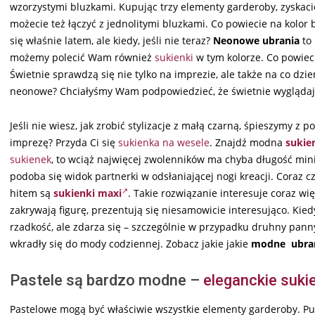
wzorzystymi bluzkami. Kupując trzy elementy garderoby, zyskac
możecie też łączyć z jednolitymi bluzkami. Co powiecie na kolor b
się właśnie latem, ale kiedy, jeśli nie teraz?
Neonowe ubrania
to 
możemy polecić Wam również
sukienki
w tym kolorze. Co powieci
Świetnie sprawdzą się nie tylko na imprezie, ale także na co dzie
neonowe? Chciałyśmy Wam podpowiedzieć, że świetnie wyglądają 
Jeśli nie wiesz, jak zrobić stylizacje z małą czarną, śpieszymy z 
imprezę? Przyda Ci się
sukienka na wesele
. Znajdź modna
sukie
sukienek
, to wciąż najwięcej zwolenników ma chyba długość mini
podoba się widok partnerki w odsłaniającej nogi kreacji. Coraz cz
hitem są
sukienki maxi
. Takie rozwiązanie interesuje coraz wi
zakrywają figurę, prezentują się niesamowicie interesująco. Kiedy
rzadkość, ale zdarza się – szczególnie w przypadku druhny pann
wkradły się do mody codziennej. Zobacz jakie jakie
modne ubra
Pastele są bardzo modne –
eleganckie suki
Pastelowe mogą być właściwie wszystkie elementy garderoby. Pudr