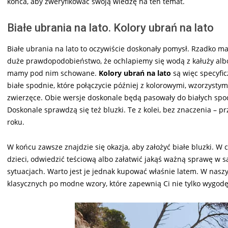
końca, aby zweryfikować swoją wiedzę na ten temat.
Białe ubrania na lato. Kolory ubrań na lato
Białe ubrania na lato to oczywiście doskonały pomysł. Rzadko mam
duże prawdopodobieństwo, że ochlapiemy się wodą z kałuży albo 
mamy pod nim schowane.
Kolory ubrań na lato
są więc specyfic
białe spodnie, które połączycie później z kolorowymi, wzorzysty
zwierzęce. Obie wersje doskonale będą pasowały do białych spodn
Doskonale sprawdzą się też bluzki. Te z kolei, bez znaczenia – p
roku.
W końcu zawsze znajdzie się okazja, aby założyć białe bluzki. W
dzieci, odwiedzić teściową albo załatwić jakąś ważną sprawę w s
sytuacjach. Warto jest je jednak kupować właśnie latem. W nasz
klasycznych po modne wzory, które zapewnią Ci nie tylko wygodę,