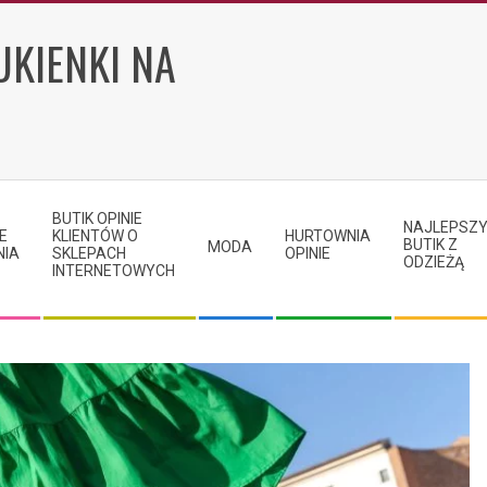
UKIENKI NA
BUTIK OPINIE
NAJLEPSZ
E
KLIENTÓW O
HURTOWNIA
BUTIK Z
MODA
NIA
SKLEPACH
OPINIE
ODZIEŻĄ
INTERNETOWYCH