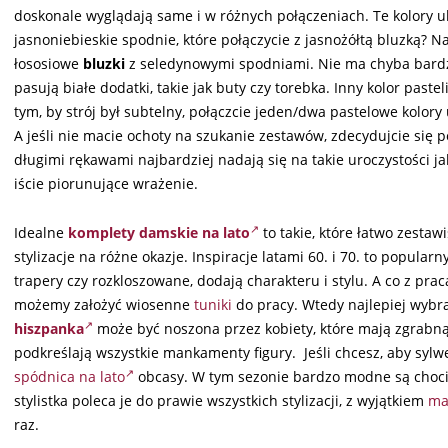
doskonale wyglądają same i w różnych połączeniach. Te kolory u
jasnoniebieskie spodnie, które połączycie z jasnożółtą bluzką?
łososiowe
bluzki
z seledynowymi spodniami. Nie ma chyba bardzie
pasują białe dodatki, takie jak buty czy torebka. Inny kolor past
tym, by strój był subtelny, połączcie jeden/dwa pastelowe kolory 
A jeśli nie macie ochoty na szukanie zestawów, zdecydujcie się 
długimi rękawami najbardziej nadają się na takie uroczystości j
iście piorunujące wrażenie.
Idealne
komplety damskie na lato
to takie, które łatwo zesta
stylizacje na różne okazje. Inspiracje latami 60. i 70. to popularn
trapery czy rozkloszowane, dodają charakteru i stylu. A co z prac
możemy założyć wiosenne
tuniki
do pracy. Wtedy najlepiej wyb
hiszpanka
może być noszona przez kobiety, które mają zgrabną
podkreślają wszystkie mankamenty figury. Jeśli chcesz, aby syl
spódnica na lato
obcasy. W tym sezonie bardzo modne są chocia
stylistka poleca je do prawie wszystkich stylizacji, z wyjątkiem
ma
raz.