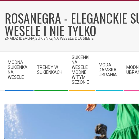
Skip
to
ROSANEGRA - ELEGANCKIE S
content
WESELE I NIE TYLKO
ZNAJDŹ IDEALNĄ SUKIENKĘ NA WESELE DLA SIEBIE
Secondary
SUKIENKI
Navigation
MODNA
NA
MODA
SUKIENKA
TRENDY W
WESELE
MODN
Menu
DAMSKA
NA
SUKIENKACH
MODNE
UBRA
UBRANIA
WESELE
W TYM
SEZONIE