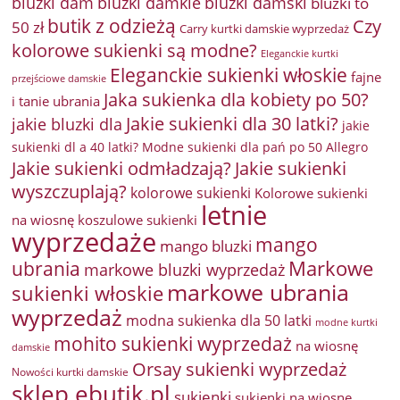
bluzki damkie
bluzki dam
bluzki damski
bluzki to
butik z odzieżą
Czy
50 zł
Carry kurtki damskie wyprzedaż
kolorowe sukienki są modne?
Eleganckie kurtki
Eleganckie sukienki włoskie
fajne
przejściowe damskie
Jaka sukienka dla kobiety po 50?
i tanie ubrania
Jakie sukienki dla 30 latki?
jakie bluzki dla
jakie
sukienki dl a 40 latki? Modne sukienki dla pań po 50 Allegro
Jakie sukienki odmładzają?
Jakie sukienki
wyszczuplają?
kolorowe sukienki
Kolorowe sukienki
letnie
na wiosnę
koszulowe sukienki
wyprzedaże
mango
mango bluzki
Markowe
ubrania
markowe bluzki wyprzedaż
markowe ubrania
sukienki włoskie
wyprzedaż
modna sukienka dla 50 latki
modne kurtki
mohito sukienki wyprzedaż
na wiosnę
damskie
Orsay sukienki wyprzedaż
Nowości kurtki damskie
sklep ebutik.pl
sukienki
sukienki na wiosnę