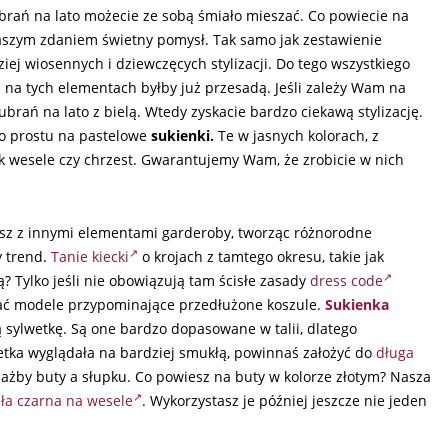
brań na lato możecie ze sobą śmiało mieszać. Co powiecie na
 Naszym zdaniem świetny pomysł. Tak samo jak zestawienie
j wiosennych i dziewczęcych stylizacji. Do tego wszystkiego
eli na tych elementach byłby już przesadą. Jeśli zależy Wam na
ubrań na lato z bielą. Wtedy zyskacie bardzo ciekawą stylizację.
po prostu na pastelowe
sukienki.
Te w jasnych kolorach, z
ak wesele czy chrzest. Gwarantujemy Wam, że zrobicie w nich
wisz z innymi elementami garderoby, tworząc różnorodne
y trend.
Tanie kiecki
o krojach z tamtego okresu, takie jak
ą? Tylko jeśli nie obowiązują tam ścisłe zasady
dress code
rać modele przypominające przedłużone koszule.
Sukienka
 sylwetkę. Są one bardzo dopasowane w talii, dlatego
wetka wyglądała na bardziej smukłą, powinnaś założyć do
długa
żby buty a słupku. Co powiesz na buty w kolorze złotym? Nasza
ła czarna na wesele
. Wykorzystasz je później jeszcze nie jeden