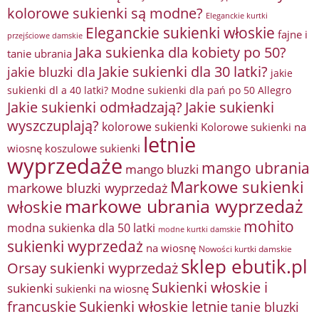
kolorowe sukienki są modne?
Eleganckie kurtki
Eleganckie sukienki włoskie
fajne i
przejściowe damskie
Jaka sukienka dla kobiety po 50?
tanie ubrania
Jakie sukienki dla 30 latki?
jakie bluzki dla
jakie
sukienki dl a 40 latki? Modne sukienki dla pań po 50 Allegro
Jakie sukienki odmładzają?
Jakie sukienki
wyszczuplają?
kolorowe sukienki
Kolorowe sukienki na
letnie
wiosnę
koszulowe sukienki
wyprzedaże
mango ubrania
mango bluzki
Markowe sukienki
markowe bluzki wyprzedaż
markowe ubrania wyprzedaż
włoskie
mohito
modna sukienka dla 50 latki
modne kurtki damskie
sukienki wyprzedaż
na wiosnę
Nowości kurtki damskie
sklep ebutik.pl
Orsay sukienki wyprzedaż
Sukienki włoskie i
sukienki
sukienki na wiosnę
francuskie
Sukienki włoskie letnie
tanie bluzki