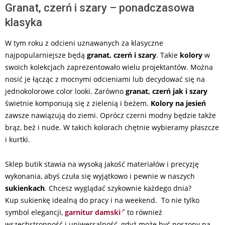
Granat, czerń i szary – ponadczasowa
klasyka
W tym roku z odcieni uznawanych za klasyczne
najpopularniejsze będą
granat, czerń i szary
. Takie
kolory
w
swoich kolekcjach zaprezentowało wielu projektantów. Można
nosić je łącząc z mocnymi odcieniami lub decydować się na
jednokolorowe color looki. Zarówno
granat, czerń jak i szary
świetnie komponują się z zielenią i beżem.
Kolory na jesień
zawsze nawiązują do ziemi. Oprócz czerni modny będzie także
brąz, beż i nude. W takich kolorach chętnie wybieramy płaszcze
i kurtki.
Sklep butik stawia na wysoką jakość materiałów i precyzję
wykonania, abyś czuła się wyjątkowo i pewnie w naszych
sukienkach
. Chcesz wyglądać szykownie każdego dnia?
Kup sukienkę idealną do pracy i na weekend. To nie tylko
symbol elegancji,
garnitur damski
to również
wszechstronność i uniwersalność, gdyż może być noszony na