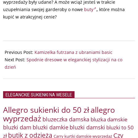
wyprzedaży były udane? A może wciąż jesteś w trakcie
uzupełniania swojej garderoby o nowe
buty
,, które można
kupić w atrakcyjnej cenie?
2024-
05-
Previous Post:
Kamizelka futrzana z ubraniami basic
26
Next Post:
Spodnie dresowe w eleganckiej stylizacji na co
dzień
ELEGANCKIE SUKIENKI NA WESELE
Allegro sukienki do 50 zł
allegro
wyprzedaż
bluzeczka damska
bluzka damskie
bluzki damkie
bluzki dam
bluzki damski
bluzki to 50
butik z odzieżą
Czy
zł
Carry kurtki damskie wyprzedaż