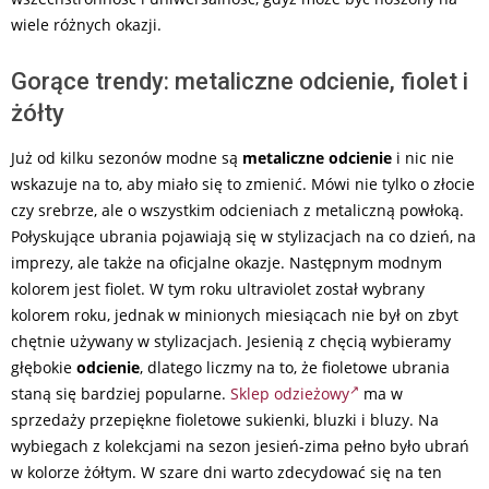
wiele różnych okazji.
Gorące trendy: metaliczne odcienie, fiolet i
żółty
Już od kilku sezonów modne są
metaliczne odcienie
i nic nie
wskazuje na to, aby miało się to zmienić. Mówi nie tylko o złocie
czy srebrze, ale o wszystkim odcieniach z metaliczną powłoką.
Połyskujące ubrania pojawiają się w stylizacjach na co dzień, na
imprezy, ale także na oficjalne okazje. Następnym modnym
kolorem jest fiolet. W tym roku ultraviolet został wybrany
kolorem roku, jednak w minionych miesiącach nie był on zbyt
chętnie używany w stylizacjach. Jesienią z chęcią wybieramy
głębokie
odcienie
, dlatego liczmy na to, że fioletowe ubrania
staną się bardziej popularne.
Sklep odzieżowy
ma w
sprzedaży przepiękne fioletowe sukienki, bluzki i bluzy. Na
wybiegach z kolekcjami na sezon jesień-zima pełno było ubrań
w kolorze żółtym. W szare dni warto zdecydować się na ten