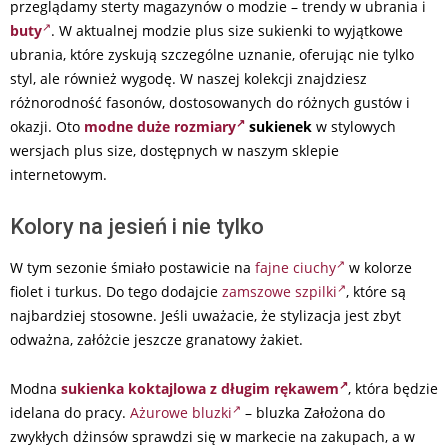
przeglądamy sterty magazynów o modzie – trendy w ubrania i
buty
. W aktualnej modzie plus size sukienki to wyjątkowe
ubrania, które zyskują szczególne uznanie, oferując nie tylko
styl, ale również wygodę. W naszej kolekcji znajdziesz
różnorodność fasonów, dostosowanych do różnych gustów i
okazji. Oto
modne duże rozmiary
sukienek
w stylowych
wersjach plus size, dostępnych w naszym sklepie
internetowym.
Kolory na jesień i nie tylko
W tym sezonie śmiało postawicie na
fajne ciuchy
w kolorze
fiolet i turkus. Do tego dodajcie
zamszowe szpilki
, które są
najbardziej stosowne. Jeśli uważacie, że stylizacja jest zbyt
odważna, załóżcie jeszcze granatowy żakiet.
Modna
sukienka koktajlowa z długim rękawem
, która będzie
idelana do pracy.
Ażurowe bluzki
– bluzka Założona do
zwykłych dżinsów sprawdzi się w markecie na zakupach, a w