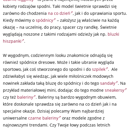
kobiety rodzajów spodni. Taki model świetnie sprawdzi się
zarówno do chodzenia
na co dzień
, jak i do uprawiania sportu.
Kiedy mówimy o
spódnicy
– założysz ją właściwie na każdą
okazję – na uczelnię, do pracy, spacer czy randkę. Świetnie
wyglądają noszone z takimi rodzajami odzieży jak np.
bluzki
hiszpanki
.
W wygodnym, codziennym looku znakomicie odnajdą się
również spódnice dresowe. Może i takie ubranie wygląda
sportowo, jak coś stworzonego do spodni i do
szpilek
. Ale
zdziwiłabyś się wiedząc, jak wiele miłośniczek modowych
nowinek zakłada taką bluzę do spódnicy i do tego
sandały
. Na
przykład materiałowej mini, dodając do tego modne
sneakersy
czy też
baleriny
. Baleriny są bardzo wygodnym obuwiem,
które doskonale sprawdza się zarówno na co dzień jak i na
specjalne okazje. Dzisiaj polecamy Wam najbardziej
uniwersalne
czarne baleriny
oraz modele zgodne z
najnowszymi trendami. Czy Twoje łowy podczas letnich