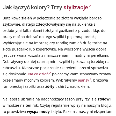
Jak łączyć kolory? Trzy
stylizacje
Butelkowa
zieleń
w połączenie ze złotem wygląda bardzo
szykownie, dlatego zdecydowałyśmy się na sukienkę z
ozdobnymi falbankami i złotymi guzikami z przodu. Idąc do
pracy można dobrać do tego szpilki i pojemną torebkę.
Wybierając się na imprezę czy randkę zamień dużą torbę na
złote puzderko lub kopertówkę. Na wieczorne wyjścia dobra
jest czerwona koszula z marszczeniami i modnymi perełkami.
Dobrałyśmy do niej czarną mini, szpilki i pikowaną torebkę na
łańcuszku. Klasyczne połączenie czerwieni i czerni sprawdza
się doskonale.
Na co dzień
polecamy Wam stonowany zestaw
przełamany mocnym kolorem. Wybrałyśmy
jeansy
, brązową
ramoneską i szpilki oraz
żółty
t-shirt z nadrukiem.
Najlepsze ubrania na nadchodzący sezon przyjrzyj się
stylowi
w modzie na ten rok. Czytaj regularnie wpisy na naszym blogu,
to prawdziwa
wyspa mody
i stylu. Razem z naszymi ekspertami