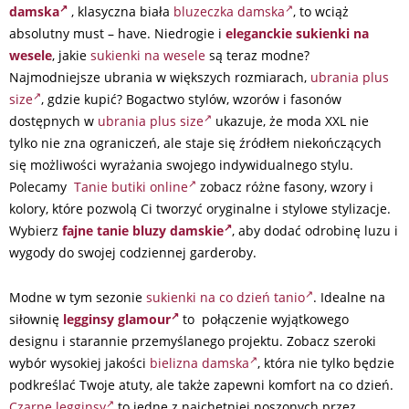
damska
, klasyczna biała
bluzeczka damska
, to wciąż
absolutny must – have. Niedrogie i
eleganckie sukienki na
wesele
, j
akie
sukienki na wesele
są teraz modne?
Najmodniejsze ubrania w większych rozmiarach,
ubrania plus
size
, gdzie kupić? Bogactwo stylów, wzorów i fasonów
dostępnych w
ubrania plus size
ukazuje, że moda XXL nie
tylko nie zna ograniczeń, ale staje się źródłem niekończących
się możliwości wyrażania swojego indywidualnego stylu.
Polecamy
Tanie butiki online
zobacz różne fasony, wzory i
kolory, które pozwolą Ci tworzyć oryginalne i stylowe stylizacje.
Wybierz
fajne tanie bluzy damskie
, aby dodać odrobinę luzu i
wygody do swojej codziennej garderoby.
Modne w tym sezonie
sukienki na co dzień tanio
. Idealne na
siłownię
legginsy glamour
to połączenie wyjątkowego
designu i starannie przemyślanego projektu. Zobacz szeroki
wybór wysokiej jakości
bielizna damska
, która nie tylko będzie
podkreślać Twoje atuty, ale także zapewni komfort na co dzień.
Czarne legginsy
to jedne z najchętniej noszonych przez