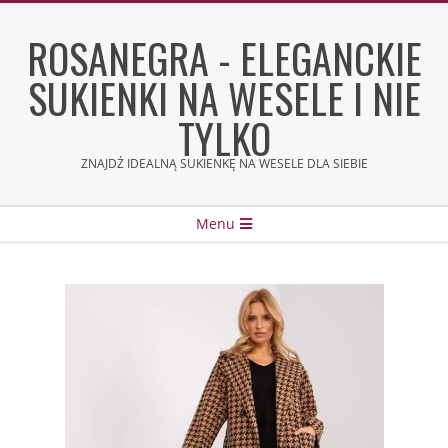
Skip
to
ROSANEGRA - ELEGANCKIE
content
SUKIENKI NA WESELE I NIE
TYLKO
ZNAJDŹ IDEALNĄ SUKIENKĘ NA WESELE DLA SIEBIE
Secondary
Menu
Navigation
Menu