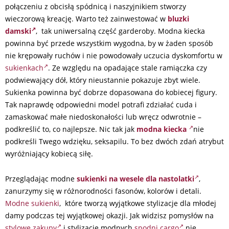
połączeniu z obcisłą spódnicą i naszyjnikiem stworzy
wieczorową kreację. Warto też zainwestować w
bluzki
damski
, tak uniwersalną część garderoby. Modna kiecka
powinna być przede wszystkim wygodna, by w żaden sposób
nie krępowały ruchów i nie powodowały uczucia dyskomfortu w
sukienkach
. Ze względu na opadające stale ramiączka czy
podwiewający dół, który nieustannie pokazuje zbyt wiele.
Sukienka powinna być dobrze dopasowana do kobiecej figury.
Tak naprawdę odpowiedni model potrafi zdziałać cuda i
zamaskować małe niedoskonałości lub wręcz odwrotnie –
podkreślić to, co najlepsze. Nic tak jak
modna kiecka
nie
podkreśli Twego wdzięku, seksapilu. To bez dwóch zdań atrybut
wyróżniający kobiecą siłę.
Przeglądając modne
sukienki na wesele dla nastolatki
,
zanurzymy się w różnorodności fasonów, kolorów i detali.
Modne sukienki
, które tworzą wyjątkowe stylizacje dla młodej
damy podczas tej wyjątkowej okazji. Jak widzisz pomysłów na
stylowe zakupy
i stylizację modnych
spodni cargo
nie