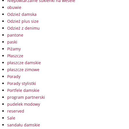
Niepowtarzalne sukienki na wesele
obuwie
Odzież damska
Odzież plus size
Odzież z denimu
pantone
paski
Piżamy
Płaszcze
płaszcze damskie
płaszcze zimowe
Porady
Porady stylistki
Portfele damskie
program partnerski
pudelek modowy
reserved
Sale
sandału damskie