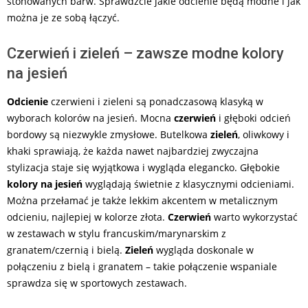
stonowanych barw. Sprawdźcie jakie odcienie będą modne i jak
można je ze sobą łączyć.
Czerwień i zieleń – zawsze modne kolory
na jesień
Odcienie
czerwieni i zieleni są ponadczasową klasyką w
wyborach kolorów na jesień. Mocna
czerwień
i głęboki odcień
bordowy są niezwykle zmysłowe. Butelkowa
zieleń
, oliwkowy i
khaki sprawiają, że każda nawet najbardziej zwyczajna
stylizacja staje się wyjątkowa i wygląda elegancko. Głębokie
kolory na jesień
wyglądają świetnie z klasycznymi odcieniami.
Można przełamać je także lekkim akcentem w metalicznym
odcieniu, najlepiej w kolorze złota.
Czerwień
warto wykorzystać
w zestawach w stylu francuskim/marynarskim z
granatem/czernią i bielą.
Zieleń
wygląda doskonale w
połączeniu z bielą i granatem – takie połączenie wspaniale
sprawdza się w sportowych zestawach.