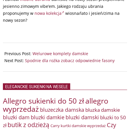
jesienno zimowym vibe’em. Jakiego rodzaju ubrania
proponujemy w
nowa kolekcja
wiosna/lato i jesień/zima na
nowy sezon?
2024-
05-
Previous Post:
Welurowe komplety damskie
21
Next Post:
Spodnie dla rożka zobacz odpowiednie fasony
ELEGANCKIE SUKIENKI NA WESELE
Allegro sukienki do 50 zł
allegro
wyprzedaż
bluzeczka damska
bluzka damskie
bluzki damkie
bluzki dam
bluzki damski
bluzki to 50
butik z odzieżą
Czy
zł
Carry kurtki damskie wyprzedaż