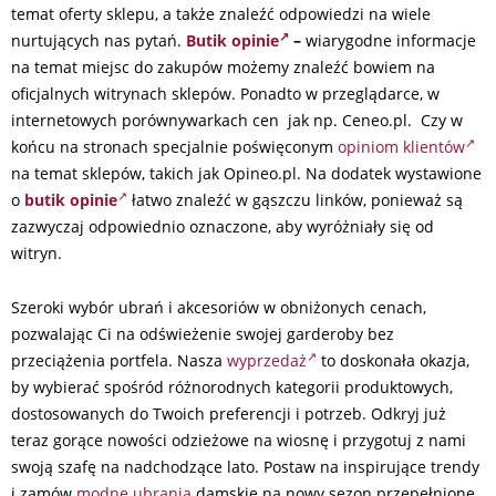
temat oferty sklepu, a także znaleźć odpowiedzi na wiele
nurtujących nas pytań.
Butik opinie
–
wiarygodne informacje
na temat miejsc do zakupów możemy znaleźć bowiem na
oficjalnych witrynach sklepów. Ponadto w przeglądarce, w
internetowych porównywarkach cen jak np. Ceneo.pl. Czy w
końcu na stronach specjalnie poświęconym
opiniom klientów
na temat sklepów, takich jak Opineo.pl. Na dodatek wystawione
o
butik opinie
łatwo znaleźć w gąszczu linków, ponieważ są
zazwyczaj odpowiednio oznaczone, aby wyróżniały się od
witryn.
Szeroki wybór ubrań i akcesoriów w obniżonych cenach,
pozwalając Ci na odświeżenie swojej garderoby bez
przeciążenia portfela. Nasza
wyprzedaż
to doskonała okazja,
by wybierać spośród różnorodnych kategorii produktowych,
dostosowanych do Twoich preferencji i potrzeb. Odkryj już
teraz gorące nowości odzieżowe na wiosnę i przygotuj z nami
swoją szafę na nadchodzące lato. Postaw na inspirujące trendy
i zamów
modne ubrania
damskie na nowy sezon przepełnione