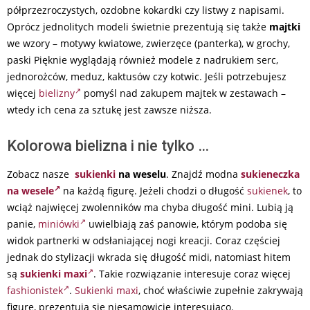
półprzezroczystych, ozdobne kokardki czy listwy z napisami.
Oprócz jednolitych modeli świetnie prezentują się także
majtki
we wzory – motywy kwiatowe, zwierzęce (panterka), w grochy,
paski Pięknie wyglądają również modele z nadrukiem serc,
jednorożców, meduz, kaktusów czy kotwic. Jeśli potrzebujesz
więcej
bielizny
pomyśl nad zakupem majtek w zestawach –
wtedy ich cena za sztukę jest zawsze niższa.
Kolorowa bielizna i nie tylko …
Zobacz nasze
sukienki
na weselu
. Znajdź modna
sukieneczka
na wesele
na każdą figurę. Jeżeli chodzi o długość
sukienek
, to
wciąż najwięcej zwolenników ma chyba długość mini. Lubią ją
panie,
miniówki
uwielbiają zaś panowie, którym podoba się
widok partnerki w odsłaniającej nogi kreacji. Coraz częściej
jednak do stylizacji wkrada się długość midi, natomiast hitem
są
sukienki maxi
. Takie rozwiązanie interesuje coraz więcej
fashionistek
.
Sukienki maxi
, choć właściwie zupełnie zakrywają
figurę, prezentują się niesamowicie interesująco.