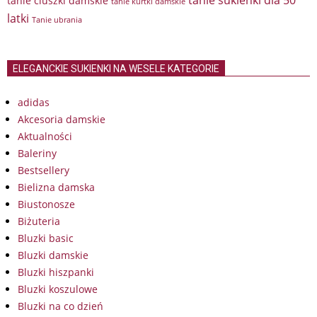
tanie sukienki dla 50
tanie ciuszki damskie
tanie kurtki damskie
latki
Tanie ubrania
ELEGANCKIE SUKIENKI NA WESELE KATEGORIE
adidas
Akcesoria damskie
Aktualności
Baleriny
Bestsellery
Bielizna damska
Biustonosze
Biżuteria
Bluzki basic
Bluzki damskie
Bluzki hiszpanki
Bluzki koszulowe
Bluzki na co dzień