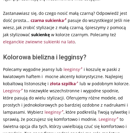
Zastanawiasz się, do czego nosić małą czarną? Odpowiedź jest
dość prosta…
czarna sukienka
pasuje do wszystkiego! Jeśli nie
wiesz, jak zrobić stylizacje z małą czarną, śpieszymy z pomocą
jak stylizować
sukienkę
w kolorze czarnym. Polecamy też
eleganckie zwiewne sukienki na lato
.
Kolorowa bielizna i legginsy?
Polecamy wygodne jeansy lub
leeginsy
i koszulę w paski z
kwiatowym haftem i mocne akcenty kolorystyczne. Najlepiej
kobaltową listonoszkę i
złota szpilka
lub w podobnym kolorze.
Leeginsy
to niezwykle wszechstronne i wygodne spodnie,
które pasują do wielu stylizacji. Oferujemy różne modele, od
prostych i jednokolorowych po bardziej ozdobne z nadrukami i
lampasami. Wybierz
leeginsy
, które podkreślą Twoją sylwetkę i
sprawią, że poczujesz się komfortowo i modnie.
Leeginsy
to
świetna opcja dla tych, którzy uwielbiają czuć się komfortowo i