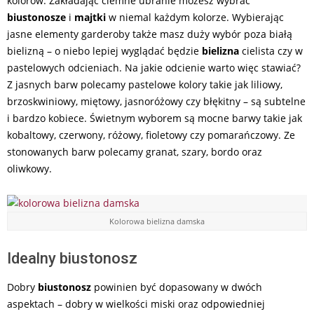
kolorów. Zakładając ciemne ubranie możesz wybrać
biustonosze
i
majtki
w niemal każdym kolorze. Wybierając
jasne elementy garderoby także masz duży wybór poza białą
bielizną – o niebo lepiej wyglądać będzie
bielizna
cielista czy w
pastelowych odcieniach. Na jakie odcienie warto więc stawiać?
Z jasnych barw polecamy pastelowe kolory takie jak liliowy,
brzoskwiniowy, miętowy, jasnoróżowy czy błękitny – są subtelne
i bardzo kobiece. Świetnym wyborem są mocne barwy takie jak
kobaltowy, czerwony, różowy, fioletowy czy pomarańczowy. Ze
stonowanych barw polecamy granat, szary, bordo oraz
oliwkowy.
Kolorowa bielizna damska
Idealny biustonosz
Dobry
biustonosz
powinien być dopasowany w dwóch
aspektach – dobry w wielkości miski oraz odpowiedniej