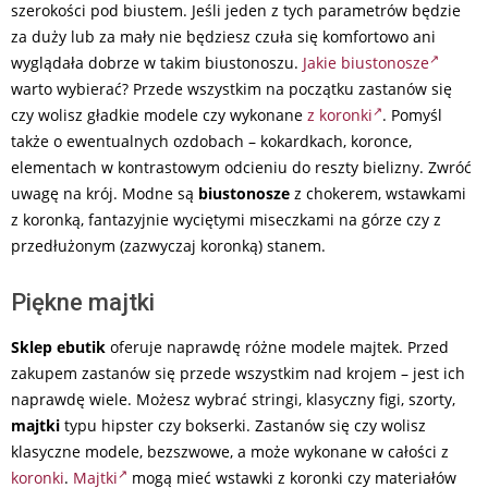
szerokości pod biustem. Jeśli jeden z tych parametrów będzie
za duży lub za mały nie będziesz czuła się komfortowo ani
wyglądała dobrze w takim biustonoszu.
Jakie biustonosze
warto wybierać? Przede wszystkim na początku zastanów się
czy wolisz gładkie modele czy wykonane
z koronki
. Pomyśl
także o ewentualnych ozdobach – kokardkach, koronce,
elementach w kontrastowym odcieniu do reszty bielizny. Zwróć
uwagę na krój. Modne są
biustonosze
z chokerem, wstawkami
z koronką, fantazyjnie wyciętymi miseczkami na górze czy z
przedłużonym (zazwyczaj koronką) stanem.
Piękne majtki
Sklep ebutik
oferuje naprawdę różne modele majtek. Przed
zakupem zastanów się przede wszystkim nad krojem – jest ich
naprawdę wiele. Możesz wybrać stringi, klasyczny figi, szorty,
majtki
typu hipster czy bokserki. Zastanów się czy wolisz
klasyczne modele, bezszwowe, a może wykonane w całości z
koronki
.
Majtki
mogą mieć wstawki z koronki czy materiałów