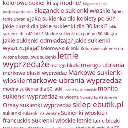
kolorowe sukienki są modne?
Eleganckie kurtki
Eleganckie sukienki włoskie
fajne i
przejściowe damskie
Jaka sukienka dla kobiety po 50?
tanie ubrania
Jakie sukienki dla 30 latki?
jakie bluzki dla
jakie
sukienki dl a 40 latki? Modne sukienki dla pań po 50 Allegro
Jakie sukienki odmładzają?
Jakie sukienki
wyszczuplają?
kolorowe sukienki
Kolorowe sukienki na
letnie
wiosnę
koszulowe sukienki
wyprzedaże
mango ubrania
mango bluzki
Markowe sukienki
markowe bluzki wyprzedaż
markowe ubrania wyprzedaż
włoskie
mohito
modna sukienka dla 50 latki
modne kurtki damskie
sukienki wyprzedaż
na wiosnę
Nowości kurtki damskie
sklep ebutik.pl
Orsay sukienki wyprzedaż
Sukienki włoskie i
sukienki
sukienki na wiosnę
francuskie
Sukienki włoskie letnie
tanie bluzki