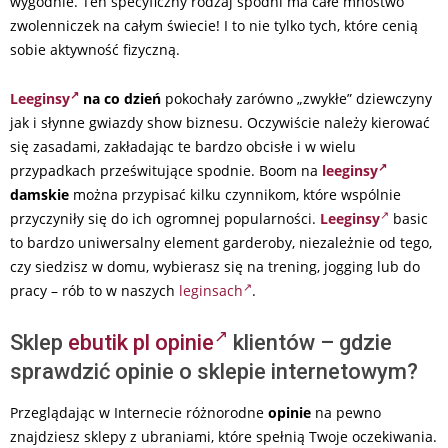
wygodnie. Ten specyficzny rodzaj spodni ma całe mnóstwo
zwolenniczek na całym świecie! I to nie tylko tych, które cenią
sobie aktywność fizyczną.
Leeginsy
na co dzień
pokochały zarówno „zwykłe” dziewczyny
jak i słynne gwiazdy show biznesu. Oczywiście należy kierować
się zasadami, zakładając te bardzo obcisłe i w wielu
przypadkach prześwitujące spodnie. Boom na
leeginsy
damskie
można przypisać kilku czynnikom, które wspólnie
przyczyniły się do ich ogromnej popularności.
Leeginsy
basic
to bardzo uniwersalny element garderoby, niezależnie od tego,
czy siedzisz w domu, wybierasz się na trening, jogging lub do
pracy – rób to w naszych
leginsach
.
Sklep
ebutik pl opinie
klientów – gdzie
sprawdzić opinie o sklepie internetowym?
Przeglądając w Internecie różnorodne
opinie
na pewno
znajdziesz sklepy z ubraniami, które spełnią Twoje oczekiwania.