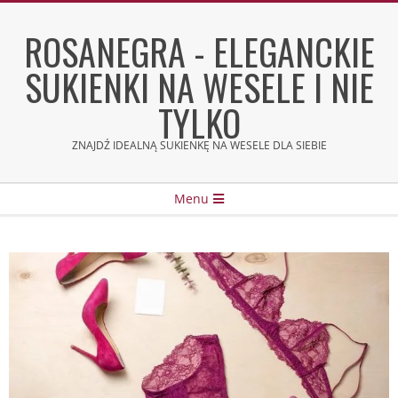
Skip
to
ROSANEGRA - ELEGANCKIE
content
SUKIENKI NA WESELE I NIE
TYLKO
ZNAJDŹ IDEALNĄ SUKIENKĘ NA WESELE DLA SIEBIE
Secondary
Menu
Navigation
Menu