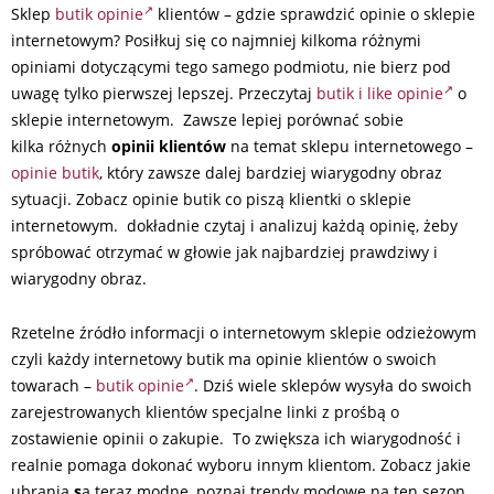
Sklep
butik opinie
klientów – gdzie sprawdzić opinie o sklepie
internetowym? Posiłkuj się co najmniej kilkoma różnymi
opiniami dotyczącymi tego samego podmiotu, nie bierz pod
uwagę tylko pierwszej lepszej. Przeczytaj
butik i like opinie
o
sklepie internetowym. Zawsze lepiej porównać sobie
kilka różnych
opinii klientów
na temat sklepu internetowego –
opinie butik
, który zawsze dalej bardziej wiarygodny obraz
sytuacji. Zobacz opinie butik co piszą klientki o sklepie
internetowym. dokładnie czytaj i analizuj każdą opinię, żeby
spróbować otrzymać w głowie jak najbardziej prawdziwy i
wiarygodny obraz.
Rzetelne źródło informacji o internetowym sklepie odzieżowym
czyli każdy internetowy butik ma opinie klientów o swoich
towarach –
butik opinie
. Dziś wiele sklepów wysyła do swoich
zarejestrowanych klientów specjalne linki z prośbą o
zostawienie opinii o zakupie. To zwiększa ich wiarygodność i
realnie pomaga dokonać wyboru innym klientom. Zobacz jakie
ubrania
s
ą teraz modne, poznaj trendy modowe na ten sezon.