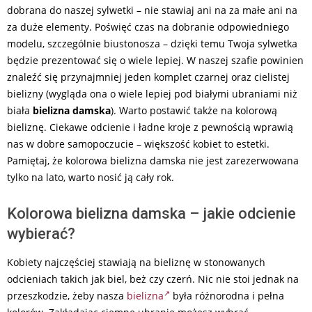
dobrana do naszej sylwetki – nie stawiaj ani na za małe ani na
za duże elementy. Poświęć czas na dobranie odpowiedniego
modelu, szczególnie biustonosza – dzięki temu Twoja sylwetka
będzie prezentować się o wiele lepiej. W naszej szafie powinien
znaleźć się przynajmniej jeden komplet czarnej oraz cielistej
bielizny (wygląda ona o wiele lepiej pod białymi ubraniami niż
biała
bielizna damska
). Warto postawić także na kolorową
bieliznę. Ciekawe odcienie i ładne kroje z pewnością wprawią
nas w dobre samopoczucie – większość kobiet to estetki.
Pamiętaj, że kolorowa bielizna damska nie jest zarezerwowana
tylko na lato, warto nosić ją cały rok.
Kolorowa bielizna damska – jakie odcienie
wybierać?
Kobiety najczęściej stawiają na bieliznę w stonowanych
odcieniach takich jak biel, beż czy czerń. Nic nie stoi jednak na
przeszkodzie, żeby nasza
bielizna
była różnorodna i pełna