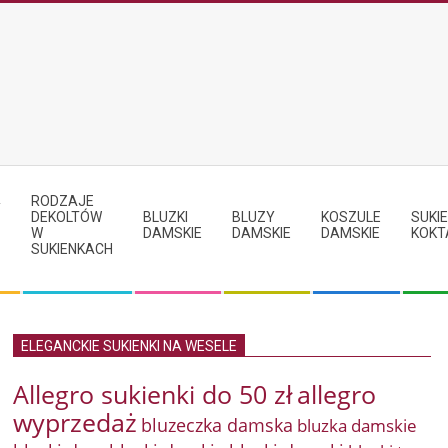
RODZAJE
Y
DEKOLTÓW
BLUZKI
BLUZY
KOSZULE
SUKIE
W
DAMSKIE
DAMSKIE
DAMSKIE
KOKT
SUKIENKACH
ELEGANCKIE SUKIENKI NA WESELE
Allegro sukienki do 50 zł
allegro
wyprzedaż
bluzeczka damska
bluzka damskie