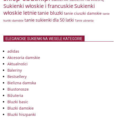
Sukienki włoskie i francuskie
Sukienki
włoskie letnie
tanie bluzki
tanie ciuszki damskie
tanie
tanie sukienki dla 50 latki
kurtki damskie
Tanie ubrania
ELEGANCKIE SUKIENKI NA WESELE KATEGORIE
adidas
Akcesoria damskie
Aktualności
Baleriny
Bestsellery
Bielizna damska
Biustonosze
Biżuteria
Bluzki basic
Bluzki damskie
Bluzki hiszpanki