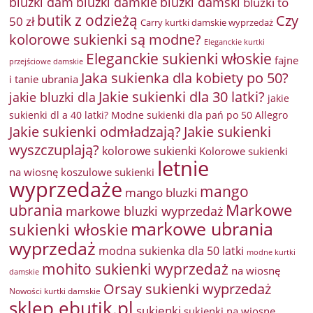
bluzki damkie
bluzki dam
bluzki damski
bluzki to
butik z odzieżą
Czy
50 zł
Carry kurtki damskie wyprzedaż
kolorowe sukienki są modne?
Eleganckie kurtki
Eleganckie sukienki włoskie
fajne
przejściowe damskie
Jaka sukienka dla kobiety po 50?
i tanie ubrania
Jakie sukienki dla 30 latki?
jakie bluzki dla
jakie
sukienki dl a 40 latki? Modne sukienki dla pań po 50 Allegro
Jakie sukienki odmładzają?
Jakie sukienki
wyszczuplają?
kolorowe sukienki
Kolorowe sukienki
letnie
na wiosnę
koszulowe sukienki
wyprzedaże
mango
mango bluzki
Markowe
ubrania
markowe bluzki wyprzedaż
markowe ubrania
sukienki włoskie
wyprzedaż
modna sukienka dla 50 latki
modne kurtki
mohito sukienki wyprzedaż
na wiosnę
damskie
Orsay sukienki wyprzedaż
Nowości kurtki damskie
sklep ebutik.pl
sukienki
sukienki na wiosnę