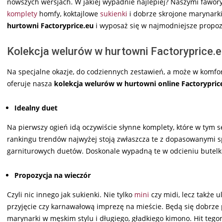
nowszych wersjach. W jakiej wypadnie najlepiej? Naszymi fawory
komplety
homfy, koktajlowe
sukienki
i dobrze skrojone marynarki
hurtowni Factoryprice.eu
i wyposaż się w najmodniejsze propoz
Kolekcja welurów w hurtowni Factoryprice.
Na specjalne okazje, do codziennych zestawień, a może w komf
oferuje nasza
kolekcja welurów w hurtowni online Factorypric
Idealny duet
Na pierwszy ogień idą oczywiście słynne komplety, które w tym s
rankingu trendów najwyżej stoją zwłaszcza te z dopasowanymi sp
garniturowych duetów. Doskonale wypadną te w odcieniu butelko
Propozycja na wieczór
Czyli nic innego jak sukienki. Nie tylko
mini
czy midi, lecz także 
przyjęcie czy karnawałową imprezę na mieście. Będą się dobrze p
marynarki w męskim stylu i długiego, gładkiego kimono. Hit tego