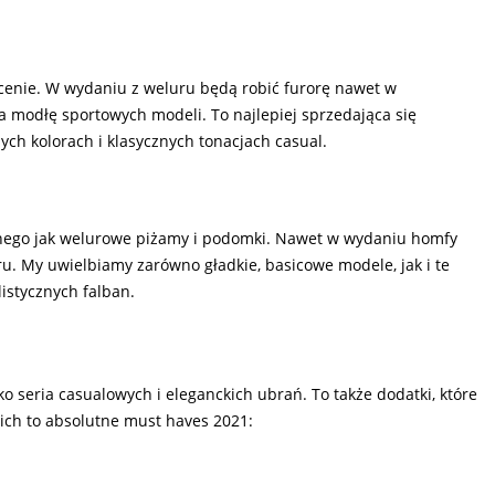
w cenie. W wydaniu z weluru będą robić furorę nawet w
 modłę sportowych modeli. To najlepiej sprzedająca się
ych kolorach i klasycznych tonacjach casual.
innego jak welurowe piżamy i podomki. Nawet w wydaniu homfy
. My uwielbiamy zarówno gładkie, basicowe modele, jak i te
istycznych falban.
lko seria casualowych i eleganckich ubrań. To także dodatki, które
nich to absolutne must haves 2021: