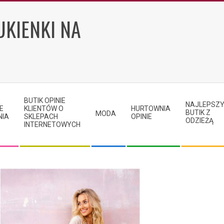
UKIENKI NA
BUTIK OPINIE
NAJLEPSZ
E
KLIENTÓW O
HURTOWNIA
BUTIK Z
MODA
NIA
SKLEPACH
OPINIE
ODZIEŻĄ
INTERNETOWYCH