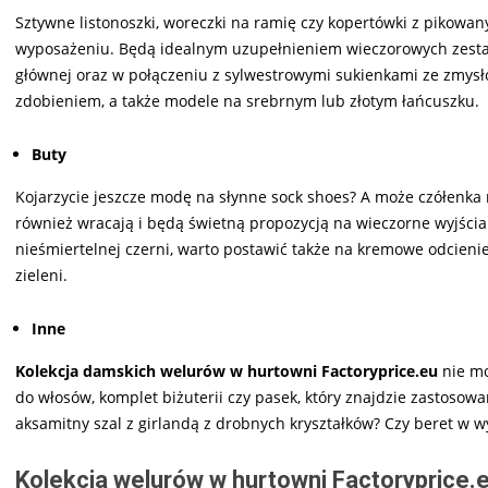
Sztywne listonoszki, woreczki na ramię czy kopertówki z pikow
wyposażeniu. Będą idealnym uzupełnieniem wieczorowych zestawi
głównej oraz w połączeniu z sylwestrowymi sukienkami ze zmysł
zdobieniem, a także modele na srebrnym lub złotym łańcuszku.
Buty
Kojarzycie jeszcze modę na słynne sock shoes? A może czółenka
również wracają i będą świetną propozycją na wieczorne wyjścia
nieśmiertelnej czerni, warto postawić także na kremowe odcienie
zieleni.
Inne
Kolekcja damskich welurów w hurtowni Factoryprice.eu
nie mo
do włosów, komplet biżuterii czy pasek, który znajdzie zastosowa
aksamitny szal z girlandą z drobnych kryształków? Czy beret w 
Kolekcja welurów w hurtowni Factoryprice.e