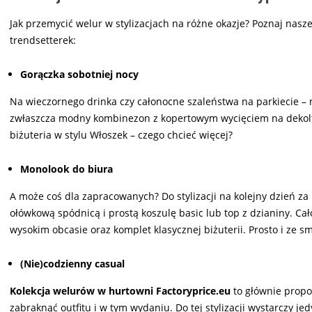
Jak przemycić welur w stylizacjach na różne okazje? Poznaj nas
trendsetterek:
Gorączka sobotniej nocy
Na wieczornego drinka czy całonocne szaleństwa na parkiecie – 
zwłaszcza modny kombinezon z kopertowym wycięciem na dekolt.
biżuteria w stylu Włoszek – czego chcieć więcej?
Monolook do biura
A może coś dla zapracowanych? Do stylizacji na kolejny dzień z
ołówkową spódnicą i prostą koszulę basic lub top z dzianiny. Cało
wysokim obcasie oraz komplet klasycznej biżuterii. Prosto i ze s
(Nie)codzienny casual
Kolekcja welurów w hurtowni Factoryprice.eu
to głównie propo
zabraknąć outfitu i w tym wydaniu. Do tej stylizacji wystarczy j