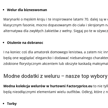
Welur dla bizneswoman
Marynarki o męskim kroju i te inspirowane latami 70. dalej są 
klasycznym fasonie, mocno dopasowanym do ciała i skrojonym na
alternatywa dla zwykłych żakietów z wełny. Sięgaj po te w ożywcz
Otulenie na dobranoc
I na koniec coś dla amatorek domowego lenistwa, a zatem nic 
będą one wyglądać elegancko i dodawać niebanalnego charakteru
zdobione florystycznym akcentem lub obszyte kaskadą maksymal
Modne dodatki z weluru – nasze top wybory
Modna kolekcja welurów w hurtowni Factoryprice.eu
to nie ty
będą nieodłącznymi elementami wielu outfitów. Odkryj, które z 
Torby