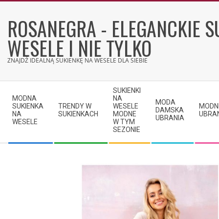
Skip
to
ROSANEGRA - ELEGANCKIE S
content
WESELE I NIE TYLKO
ZNAJDŹ IDEALNĄ SUKIENKĘ NA WESELE DLA SIEBIE
Secondary
SUKIENKI
Navigation
MODNA
NA
MODA
SUKIENKA
TRENDY W
WESELE
MODN
Menu
DAMSKA
NA
SUKIENKACH
MODNE
UBRA
UBRANIA
WESELE
W TYM
SEZONIE