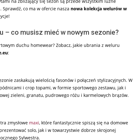
tami na zbliżający się sezon są przede wszystkim luźne
. Sprawdź, co ma w ofercie nasza
nowa kolekcja welurów w
ycje!
eu – co musisz mieć w nowym sezonie?
ortowym duchu homewear? Zobacz, jakie ubrania z weluru
e.eu
:
ezonie zaskakują wielością fasonów i połączeń stylizacyjnych. W
ódnicami i crop topami, w formie sportowego zestawu, jak i
wej zieleni, granatu, pudrowego różu i karmelowych brązów.
ultra zmysłowe
maxi
, które fantastycznie spiszą się na domowe
rezentować solo, jak i w towarzystwie dobrze skrojonej
rocznego Sylwestra.