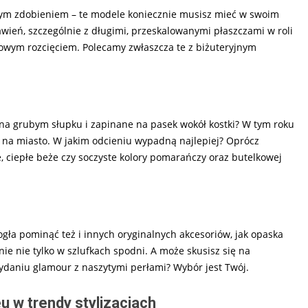
anym zdobieniem – te modele koniecznie musisz mieć w swoim
eń, szczególnie z długimi, przeskalowanymi płaszczami w roli
owym rozcięciem. Polecamy zwłaszcza te z biżuteryjnym
 na grubym słupku i zapinane na pasek wokół kostki? W tym roku
 na miasto. W jakim odcieniu wypadną najlepiej? Oprócz
, ciepłe beże czy soczyste kolory pomarańczy oraz butelkowej
gła pominąć też i innych oryginalnych akcesoriów, jak opaska
nie nie tylko w szlufkach spodni. A może skusisz się na
wydaniu glamour z naszytymi perłami? Wybór jest Twój.
u w trendy stylizacjach