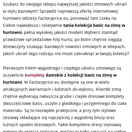
Szukasz do swojego sklepu najwyższej jakości zimowych ubrań
w stylu bazowym? Sprawdź najnowszą ofertę internetowej
hurtowni odzieży Factoryprice.eu, ponieważ tam czeka na
Ciebie największa i relatywnie
tania kolekcja basic na zimę w
hurtowni
, pełna wysokiej jakości modeli! Wybierz stamtąd
prawdziwe sprzedażowe hity hurtu, po które chętnie sięgają
dziewczyny szukając bazowych nowości zimowych w sklepach.
Jakich ubrań tego rodzaju nie może zabraknąć w twojej kolekcji?
Pierwszym hitem wygodnego i ciepłego ubioru zimowego są
oczywiście
komplety
damskie z kolekcji basic na zimę w
hurtowni
. W Factoryprice.eu dostępne są one w wielu
atrakcyjnych wariantach i kolorach do wyboru. Klientki zimą
chętnie wybierają zwłaszcza grube i ciepłe dresowe komplety
dwuczęściowe basic, uszyte z gładkiego i przyjemnego do ciała
materiału. Są to niezwykle praktyczne, a przy tym stylowe
zestawy składające się najczęściej z wygodnej bluzy oraz
luźnych spodni dresowych. Takie kompletne dresy stanowią
gotową do wyjścia stylizację, wystarczy tylko zarzucić na siebie