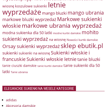
letnie
wiosnę
koszulowe sukienki
wyprzedaże
mango ubrania
mango bluzki
Markowe sukienki
markowe bluzki wyprzedaż
markowe ubrania wyprzedaż
włoskie
mohito
modna sukienka dla 50 latki
modne kurtki damskie
sukienki wyprzedaż
na wiosnę
Nowości kurtki damskie
sklep ebutik.pl
Orsay sukienki wyprzedaż
Sukienki włoskie i
sukienki
sukienki na wiosnę
francuskie
Sukienki włoskie letnie
tanie bluzki
tanie sukienki dla 50
tanie ciuszki damskie
tanie kurtki damskie
latki
Tanie ubrania
ELEGANCKIE SUKIENKI NA WESELE KATEGORIE
adidas
Akcesoria damskie