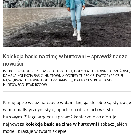
Kolekcja basic na zimę w hurtowni – sprawdź nasze
nowości
IN:
KOLEKCJA BASIC
TAGGED:
ASG HURT
,
BOLONIA HURTOWNIE ODZIEŻOWE
,
DAMSKA KOLEKCJA BASIC
,
HURTOWNIA ODZIEŻY TURECKIEJ FACTORYPRICE.EU
,
NAJWIĘKSZA HURTOWNIA ODZIEŻY DAMSKIEJ
,
PRATO CENTRUM HANDLU
HURTOWEGO
,
PTAK RZGÓW
Pamiętaj, że wciąż na czasie w damskiej garderobie są stylizacje
w minimalistycznym stylu, oparte na ubraniach w stylu
bazowym. Z tego względu sprawdź koniecznie co oferuje
najnowsza
kolekcja basic na zimę w hurtowni
i zobacz jakich
modeli brakuje w twoim sklepie!