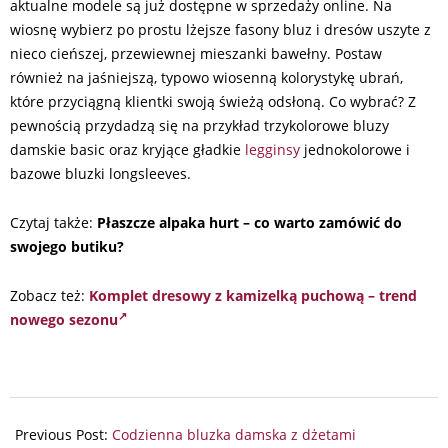
aktualne modele są już dostępne w sprzedaży online. Na
wiosnę wybierz po prostu lżejsze fasony bluz i dresów uszyte z
nieco cieńszej, przewiewnej mieszanki bawełny. Postaw
również na jaśniejszą, typowo wiosenną kolorystykę ubrań,
które przyciągną klientki swoją świeżą odsłoną. Co wybrać? Z
pewnością przydadzą się na przykład trzykolorowe bluzy
damskie basic oraz kryjące gładkie
legginsy
jednokolorowe i
bazowe bluzki longsleeves.
Czytaj także:
Płaszcze alpaka hurt – co warto zamówić do
swojego butiku?
Zobacz też:
Komplet dresowy z kamizelką puchową – trend
nowego sezonu
2024-
11-
Previous Post:
Codzienna bluzka damska z dżetami