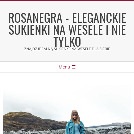
Skip
to
ROSANEGRA - ELEGANCKIE
content
SUKIENKI NA WESELE I NIE
TYLKO
ZNAJDŹ IDEALNĄ SUKIENKĘ NA WESELE DLA SIEBIE
Secondary
Menu
Navigation
Menu