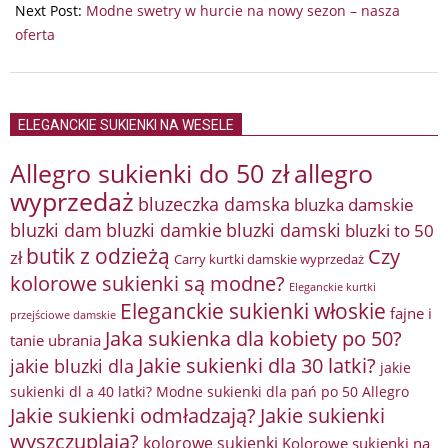
19
Next Post:
Modne swetry w hurcie na nowy sezon – nasza
oferta
ELEGANCKIE SUKIENKI NA WESELE
Allegro sukienki do 50 zł
allegro
wyprzedaż
bluzeczka damska
bluzka damskie
bluzki damkie
bluzki dam
bluzki damski
bluzki to 50
butik z odzieżą
Czy
zł
Carry kurtki damskie wyprzedaż
kolorowe sukienki są modne?
Eleganckie kurtki
Eleganckie sukienki włoskie
fajne i
przejściowe damskie
Jaka sukienka dla kobiety po 50?
tanie ubrania
Jakie sukienki dla 30 latki?
jakie bluzki dla
jakie
sukienki dl a 40 latki? Modne sukienki dla pań po 50 Allegro
Jakie sukienki odmładzają?
Jakie sukienki
wyszczuplają?
kolorowe sukienki
Kolorowe sukienki na