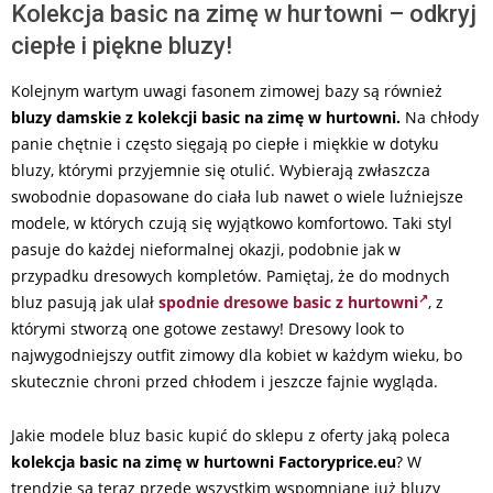
Kolekcja basic na zimę w hurtowni – odkryj
ciepłe i piękne bluzy!
Kolejnym wartym uwagi fasonem zimowej bazy są również
bluzy damskie z kolekcji basic na zimę w hurtowni.
Na chłody
panie chętnie i często sięgają po ciepłe i miękkie w dotyku
bluzy, którymi przyjemnie się otulić. Wybierają zwłaszcza
swobodnie dopasowane do ciała lub nawet o wiele luźniejsze
modele, w których czują się wyjątkowo komfortowo. Taki styl
pasuje do każdej nieformalnej okazji, podobnie jak w
przypadku dresowych kompletów. Pamiętaj, że do modnych
bluz pasują jak ulał
spodnie dresowe basic z hurtowni
, z
którymi stworzą one gotowe zestawy! Dresowy look to
najwygodniejszy outfit zimowy dla kobiet w każdym wieku, bo
skutecznie chroni przed chłodem i jeszcze fajnie wygląda.
Jakie modele bluz basic kupić do sklepu z oferty jaką poleca
kolekcja basic na zimę w hurtowni Factoryprice.eu
? W
trendzie są teraz przede wszystkim wspomniane już bluzy