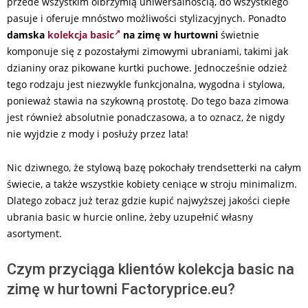
przede wszystkim olbrzymią uniwersalnością, do wszystkiego
pasuje i oferuje mnóstwo możliwości stylizacyjnych. Ponadto
damska
kolekcja basic
na zimę
w hurtowni
świetnie
komponuje się z pozostałymi zimowymi ubraniami, takimi jak
dzianiny oraz pikowane kurtki puchowe. Jednocześnie odzież
tego rodzaju jest niezwykle funkcjonalna, wygodna i stylowa,
ponieważ stawia na szykowną prostotę. Do tego baza zimowa
jest również absolutnie ponadczasowa, a to oznacz, że nigdy
nie wyjdzie z mody i posłuży przez lata!
Nic dziwnego, że stylową bazę pokochały trendsetterki na całym
świecie, a także wszystkie kobiety ceniące w stroju minimalizm.
Dlatego zobacz już teraz gdzie kupić najwyższej jakości ciepłe
ubrania basic w hurcie online, żeby uzupełnić własny
asortyment.
Czym przyciąga klientów kolekcja basic na
zimę w hurtowni Factoryprice.eu?