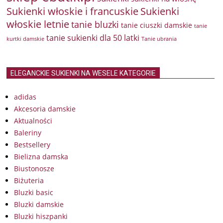
Sukienki włoskie i francuskie
Sukienki
włoskie letnie
tanie bluzki
tanie ciuszki damskie
tanie
tanie sukienki dla 50 latki
kurtki damskie
Tanie ubrania
ELEGANCKIE SUKIENKI NA WESELE KATEGORIE
adidas
Akcesoria damskie
Aktualności
Baleriny
Bestsellery
Bielizna damska
Biustonosze
Biżuteria
Bluzki basic
Bluzki damskie
Bluzki hiszpanki