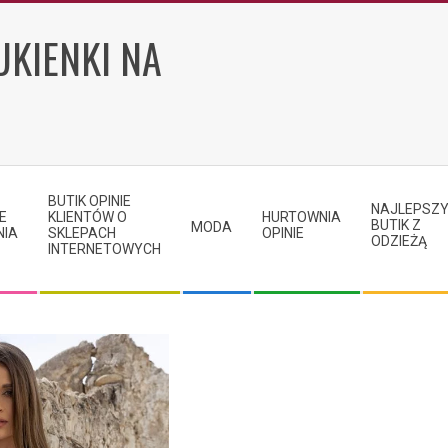
UKIENKI NA
BUTIK OPINIE
NAJLEPSZ
E
KLIENTÓW O
HURTOWNIA
BUTIK Z
MODA
NIA
SKLEPACH
OPINIE
ODZIEŻĄ
INTERNETOWYCH