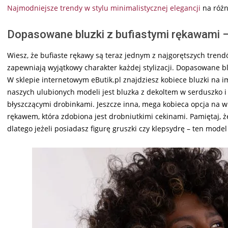
Najmodniejsze trendy w stylu minimalistycznej elegancji
na różn
Dopasowane bluzki z bufiastymi rękawami –
Wiesz, że bufiaste rękawy są teraz jednym z najgorętszych trend
zapewniają wyjątkowy charakter każdej stylizacji. Dopasowane b
W sklepie internetowym eButik.pl znajdziesz kobiece bluzki na i
naszych ulubionych modeli jest bluzka z dekoltem w serduszko i
błyszczącymi drobinkami. Jeszcze inna, mega kobieca opcja na wi
rękawem, która zdobiona jest drobniutkimi cekinami. Pamiętaj, że
dlatego jeżeli posiadasz figurę gruszki czy klepsydrę – ten model