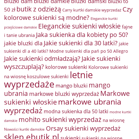
bluzki damkie
bluzki dam
bluzki damski
bluzki to
butik z odzieżą
Czy
50 zł
Carry kurtki damskie wyprzedaż
kolorowe sukienki są modne?
Eleganckie kurtki
Eleganckie sukienki włoskie
fajne
przejściowe damskie
Jaka sukienka dla kobiety po 50?
i tanie ubrania
Jakie sukienki dla 30 latki?
jakie bluzki dla
jakie
sukienki dl a 40 latki? Modne sukienki dla pań po 50 Allegro
Jakie sukienki odmładzają?
Jakie sukienki
wyszczuplają?
kolorowe sukienki
Kolorowe sukienki
letnie
na wiosnę
koszulowe sukienki
wyprzedaże
mango
mango bluzki
Markowe
ubrania
markowe bluzki wyprzedaż
markowe ubrania
sukienki włoskie
wyprzedaż
modna sukienka dla 50 latki
modne kurtki
mohito sukienki wyprzedaż
na wiosnę
damskie
Orsay sukienki wyprzedaż
Nowości kurtki damskie
sklep ebutik.pl
sukienki
sukienki na wiosnę