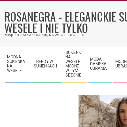
Skip
to
ROSANEGRA - ELEGANCKIE S
content
WESELE I NIE TYLKO
ZNAJDŹ IDEALNĄ SUKIENKĘ NA WESELE DLA SIEBIE
Secondary
SUKIENKI
Navigation
MODNA
NA
MODA
SUKIENKA
TRENDY W
WESELE
MODN
Menu
DAMSKA
NA
SUKIENKACH
MODNE
UBRA
UBRANIA
WESELE
W TYM
SEZONIE