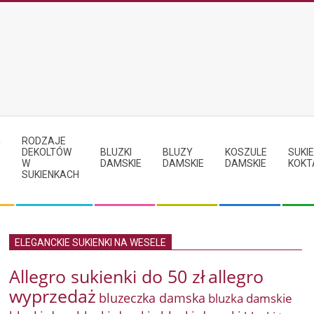
RODZAJE
Y
DEKOLTÓW
BLUZKI
BLUZY
KOSZULE
SUKIE
W
DAMSKIE
DAMSKIE
DAMSKIE
KOKT
SUKIENKACH
ELEGANCKIE SUKIENKI NA WESELE
Allegro sukienki do 50 zł
allegro
wyprzedaż
bluzeczka damska
bluzka damskie