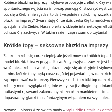
Kobiece bluzki na imprezy – stylowe propozycje z eButik. Czy w s
spontanicznego wyjścia na imprezę, pomogą Ci stworzyć wystrza
coś się u Ciebie nie zgadza, to dziś wspólnie nadrobimy wszelkie
bluzki na imprezy? Gwarantuję Ci, że dziś czeka Cię tu mnóstwo 
specjalnie dla Ciebie. Nasza oferta w sklepie internetowym eBut
od razu Cię zachwycą. W takim razie – zapraszam do czytania!
Krótkie topy – seksowne bluzki na imprezy
Za oknem robi się coraz cieplej, ale jeżeli mowa o krótkich topac
model bluzki, która w przypadku ważnego wyjścia, zawsze jest b
wrażenie, a kobieta w takiej bluzce czuje się atrakcyjnie i styl
letnim, krótkie topy będą coraz częściej pojawiać się w damskich
zaproponować na imprezę. Pierwszy z nich, to krótki top damski
kobiecy model wygląda obłędnie w stylizacji z długimi spodniami
bufiastymi rękawami zakończonymi szerokim mankietem – idealny
dopasowany, gładki top z fantazyjnym wiązaniem na szyi i plecac
Nowości i ploteczki ze świata mody –
Styl Liddle Details Jak detal