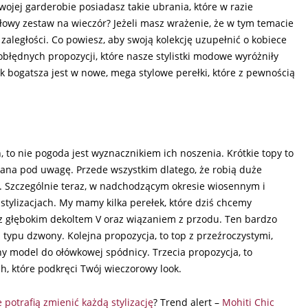
wojej garderobie posiadasz takie ubrania, które w razie
łowy zestaw na wieczór? Jeżeli masz wrażenie, że w tym temacie
 zaległości. Co powiesz, aby swoją kolekcję uzupełnić o kobiece
obłędnych propozycji, które nasze stylistki modowe wyróżniły
ik bogatsza jest w nowe, mega stylowe perełki, które z pewnością
h, to nie pogoda jest wyznacznikiem ich noszenia. Krótkie topy to
rana pod uwagę. Przede wszystkim dlatego, że robią duże
owo. Szczególnie teraz, w nadchodzącym okresie wiosennym i
 stylizacjach. My mamy kilka perełek, które dziś chcemy
 z głębokim dekoltem V oraz wiązaniem z przodu. Ten bardzo
 typu dzwony. Kolejna propozycja, to top z przeźroczystymi,
 model do ołówkowej spódnicy. Trzecia propozycja, to
h, które podkręci Twój wieczorowy look.
e potrafią zmienić każdą stylizację
? Trend alert –
Mohiti Chic