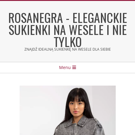
Skip
to
ROSANEGRA - ELEGANCKIE
content
SUKIENKI NA WESELE I NIE
TYLKO
ZNAJDŹ IDEALNĄ SUKIENKĘ NA WESELE DLA SIEBIE
Secondary
Menu
Navigation
Menu