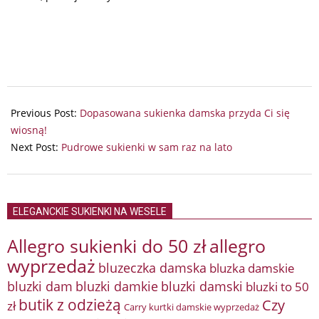
2024-
04-
Previous Post:
Dopasowana sukienka damska przyda Ci się
24
wiosną!
Next Post:
Pudrowe sukienki w sam raz na lato
ELEGANCKIE SUKIENKI NA WESELE
Allegro sukienki do 50 zł
allegro
wyprzedaż
bluzeczka damska
bluzka damskie
bluzki damkie
bluzki dam
bluzki damski
bluzki to 50
butik z odzieżą
Czy
zł
Carry kurtki damskie wyprzedaż