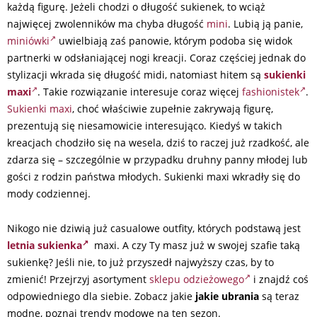
każdą figurę. Jeżeli chodzi o długość sukienek, to wciąż
najwięcej zwolenników ma chyba długość
mini
. Lubią ją panie,
miniówki
uwielbiają zaś panowie, którym podoba się widok
partnerki w odsłaniającej nogi kreacji. Coraz częściej jednak do
stylizacji wkrada się długość midi, natomiast hitem są
sukienki
maxi
. Takie rozwiązanie interesuje coraz więcej
fashionistek
.
Sukienki maxi
, choć właściwie zupełnie zakrywają figurę,
prezentują się niesamowicie interesująco. Kiedyś w takich
kreacjach chodziło się na wesela, dziś to raczej już rzadkość, ale
zdarza się – szczególnie w przypadku druhny panny młodej lub
gości z rodzin państwa młodych. Sukienki maxi wkradły się do
mody codziennej.
Nikogo nie dziwią już casualowe outfity, których podstawą jest
letnia sukienka
maxi. A czy Ty masz już w swojej szafie taką
sukienkę? Jeśli nie, to już przyszedł najwyższy czas, by to
zmienić! Przejrzyj asortyment
sklepu odzieżowego
i znajdź coś
odpowiedniego dla siebie. Zobacz jakie
jakie ubrania
są teraz
modne, poznaj trendy modowe na ten sezon.