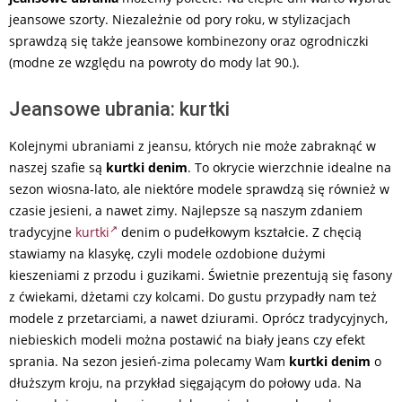
jeansowe szorty. Niezależnie od pory roku, w stylizacjach
sprawdzą się także jeansowe kombinezony oraz ogrodniczki
(modne ze względu na powroty do mody lat 90.).
Jeansowe ubrania: kurtki
Kolejnymi ubraniami z jeansu, których nie może zabraknąć w
naszej szafie są
kurtki denim
. To okrycie wierzchnie idealne na
sezon wiosna-lato, ale niektóre modele sprawdzą się również w
czasie jesieni, a nawet zimy. Najlepsze są naszym zdaniem
tradycyjne
kurtki
denim o pudełkowym kształcie. Z chęcią
stawiamy na klasykę, czyli modele ozdobione dużymi
kieszeniami z przodu i guzikami. Świetnie prezentują się fasony
z ćwiekami, dżetami czy kolcami. Do gustu przypadły nam też
modele z przetarciami, a nawet dziurami. Oprócz tradycyjnych,
niebieskich modeli można postawić na biały jeans czy efekt
sprania. Na sezon jesień-zima polecamy Wam
kurtki denim
o
dłuższym kroju, na przykład sięgającym do połowy uda. Na