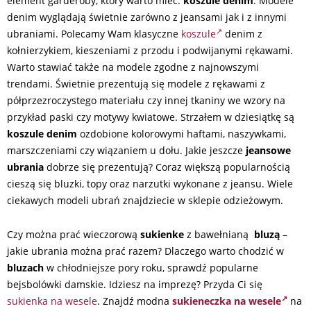
element garderoby, który warto mieć:
koszule denim
. Modele
denim wyglądają świetnie zarówno z jeansami jak i z innymi
ubraniami. Polecamy Wam klasyczne
koszule
denim z
kołnierzykiem, kieszeniami z przodu i podwijanymi rękawami.
Warto stawiać także na modele zgodne z najnowszymi
trendami. Świetnie prezentują się modele z rękawami z
półprzezroczystego materiału czy innej tkaniny we wzory na
przykład paski czy motywy kwiatowe. Strzałem w dziesiątkę są
koszule denim
ozdobione kolorowymi haftami, naszywkami,
marszczeniami czy wiązaniem u dołu. Jakie jeszcze
jeansowe
ubrania
dobrze się prezentują? Coraz większą popularnością
cieszą się bluzki, topy oraz narzutki wykonane z jeansu. Wiele
ciekawych modeli ubrań znajdziecie w sklepie odzieżowym.
Czy można prać wieczorową
sukienke
z bawełnianą
bluzą
–
jakie ubrania można prać razem? Dlaczego warto chodzić w
bluzach
w chłodniejsze pory roku, sprawdź popularne
bejsbolówki damskie. Idziesz na imprezę? Przyda Ci się
sukienka na wesele
. Znajdź modna
sukieneczka na wesele
na