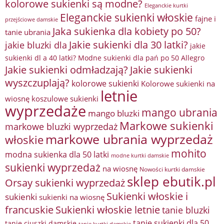
kolorowe sukienki są modne?
Eleganckie kurtki
Eleganckie sukienki włoskie
fajne i
przejściowe damskie
Jaka sukienka dla kobiety po 50?
tanie ubrania
Jakie sukienki dla 30 latki?
jakie bluzki dla
jakie
sukienki dl a 40 latki? Modne sukienki dla pań po 50 Allegro
Jakie sukienki odmładzają?
Jakie sukienki
wyszczuplają?
kolorowe sukienki
Kolorowe sukienki na
letnie
wiosnę
koszulowe sukienki
wyprzedaże
mango ubrania
mango bluzki
Markowe sukienki
markowe bluzki wyprzedaż
markowe ubrania wyprzedaż
włoskie
mohito
modna sukienka dla 50 latki
modne kurtki damskie
sukienki wyprzedaż
na wiosnę
Nowości kurtki damskie
sklep ebutik.pl
Orsay sukienki wyprzedaż
Sukienki włoskie i
sukienki
sukienki na wiosnę
francuskie
Sukienki włoskie letnie
tanie bluzki
tanie sukienki dla 50
tanie ciuszki damskie
tanie kurtki damskie