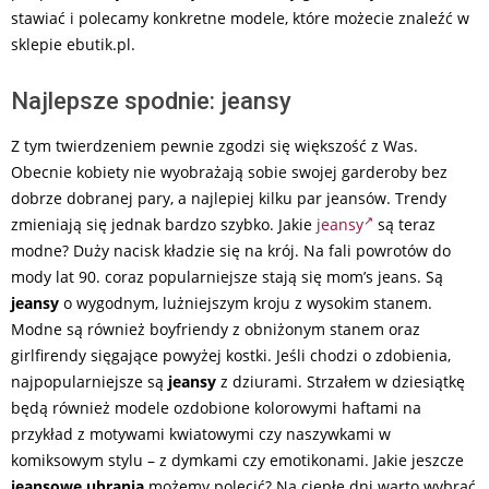
stawiać i polecamy konkretne modele, które możecie znaleźć w
sklepie ebutik.pl.
Najlepsze spodnie: jeansy
Z tym twierdzeniem pewnie zgodzi się większość z Was.
Obecnie kobiety nie wyobrażają sobie swojej garderoby bez
dobrze dobranej pary, a najlepiej kilku par jeansów. Trendy
zmieniają się jednak bardzo szybko. Jakie
jeansy
są teraz
modne? Duży nacisk kładzie się na krój. Na fali powrotów do
mody lat 90. coraz popularniejsze stają się mom’s jeans. Są
jeansy
o wygodnym, lużniejszym kroju z wysokim stanem.
Modne są również boyfriendy z obniżonym stanem oraz
girlfirendy sięgające powyżej kostki. Jeśli chodzi o zdobienia,
najpopularniejsze są
jeansy
z dziurami. Strzałem w dziesiątkę
będą również modele ozdobione kolorowymi haftami na
przykład z motywami kwiatowymi czy naszywkami w
komiksowym stylu – z dymkami czy emotikonami. Jakie jeszcze
jeansowe ubrania
możemy polecić? Na ciepłe dni warto wybrać