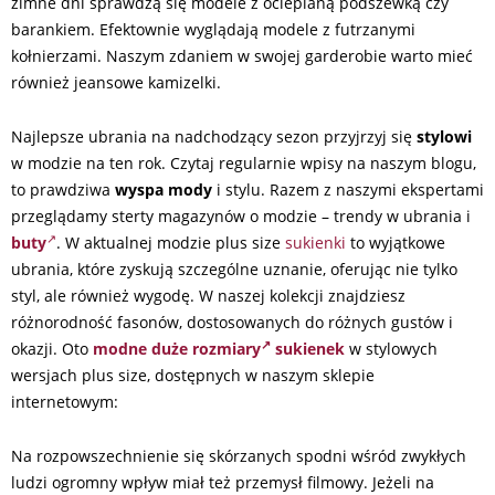
zimne dni sprawdzą się modele z ocieplaną podszewką czy
barankiem. Efektownie wyglądają modele z futrzanymi
kołnierzami. Naszym zdaniem w swojej garderobie warto mieć
również jeansowe kamizelki.
Najlepsze ubrania na nadchodzący sezon przyjrzyj się
stylowi
w modzie na ten rok. Czytaj regularnie wpisy na naszym blogu,
to prawdziwa
wyspa mody
i stylu. Razem z naszymi ekspertami
przeglądamy sterty magazynów o modzie – trendy w ubrania i
buty
. W aktualnej modzie plus size
sukienki
to wyjątkowe
ubrania, które zyskują szczególne uznanie, oferując nie tylko
styl, ale również wygodę. W naszej kolekcji znajdziesz
różnorodność fasonów, dostosowanych do różnych gustów i
okazji. Oto
modne duże rozmiary
sukienek
w stylowych
wersjach plus size, dostępnych w naszym sklepie
internetowym:
Na rozpowszechnienie się skórzanych spodni wśród zwykłych
ludzi ogromny wpływ miał też przemysł filmowy. Jeżeli na