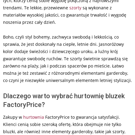
tych, którzy cenią sobie wygodę połączoną z najnowszymi
trendami. Te lekkie, przewiewne
szorty
są wykonane z
materiałów wysokiej jakości, co gwarantuje trwałość i wygodę
noszenia przez cały dzień.
Boho, czyli styl bohemy, zachwyca swobodą i lekkością, co
sprawia, że jest doskonały na ciepłe, letnie dni. Jasnoróżowy
kolor dodaje świeżości i dziewczęcego uroku, a luźny krój
gwarantuje swobodę ruchów. Te szorty świetnie sprawdzą się
zarówno na plaży, jak i podczas spacerów po mieście. Łatwo
można je też zestawić z różnorodnymi elementami garderoby,
co czyni je niezwykle uniwersalnym elementem letniej stylizacji.
Dlaczego warto wybrać hurtownię bluzek
FactoryPrice?
Zakupy w
hurtownia
FactoryPrice to gwarancja satysfakcji.
Klienci cenią sobie szeroką ofertę, która obejmuje nie tylko
bluzki, ale również inne elementy garderoby, takie jak szorty,