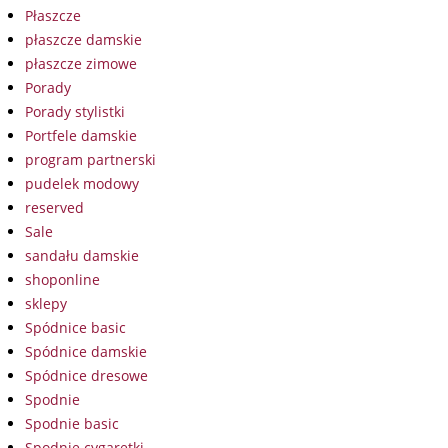
Płaszcze
płaszcze damskie
płaszcze zimowe
Porady
Porady stylistki
Portfele damskie
program partnerski
pudelek modowy
reserved
Sale
sandału damskie
shoponline
sklepy
Spódnice basic
Spódnice damskie
Spódnice dresowe
Spodnie
Spodnie basic
Spodnie cygaretki