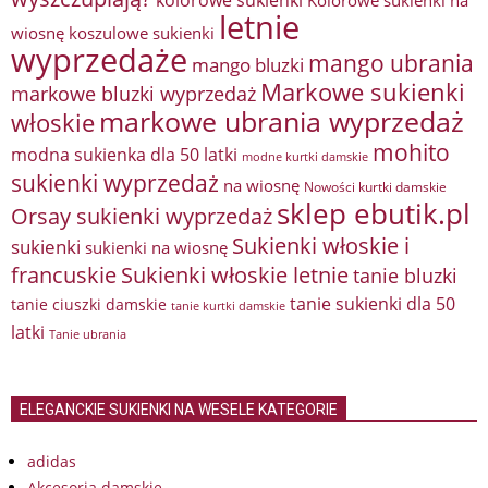
letnie
wiosnę
koszulowe sukienki
wyprzedaże
mango ubrania
mango bluzki
Markowe sukienki
markowe bluzki wyprzedaż
markowe ubrania wyprzedaż
włoskie
mohito
modna sukienka dla 50 latki
modne kurtki damskie
sukienki wyprzedaż
na wiosnę
Nowości kurtki damskie
sklep ebutik.pl
Orsay sukienki wyprzedaż
Sukienki włoskie i
sukienki
sukienki na wiosnę
francuskie
Sukienki włoskie letnie
tanie bluzki
tanie sukienki dla 50
tanie ciuszki damskie
tanie kurtki damskie
latki
Tanie ubrania
ELEGANCKIE SUKIENKI NA WESELE KATEGORIE
adidas
Akcesoria damskie