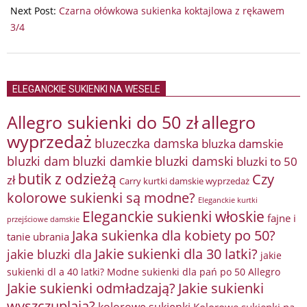
10
Next Post:
Czarna ołówkowa sukienka koktajlowa z rękawem
3/4
ELEGANCKIE SUKIENKI NA WESELE
Allegro sukienki do 50 zł
allegro
wyprzedaż
bluzeczka damska
bluzka damskie
bluzki damkie
bluzki dam
bluzki damski
bluzki to 50
butik z odzieżą
Czy
zł
Carry kurtki damskie wyprzedaż
kolorowe sukienki są modne?
Eleganckie kurtki
Eleganckie sukienki włoskie
fajne i
przejściowe damskie
Jaka sukienka dla kobiety po 50?
tanie ubrania
Jakie sukienki dla 30 latki?
jakie bluzki dla
jakie
sukienki dl a 40 latki? Modne sukienki dla pań po 50 Allegro
Jakie sukienki odmładzają?
Jakie sukienki
wyszczuplają?
kolorowe sukienki
Kolorowe sukienki na