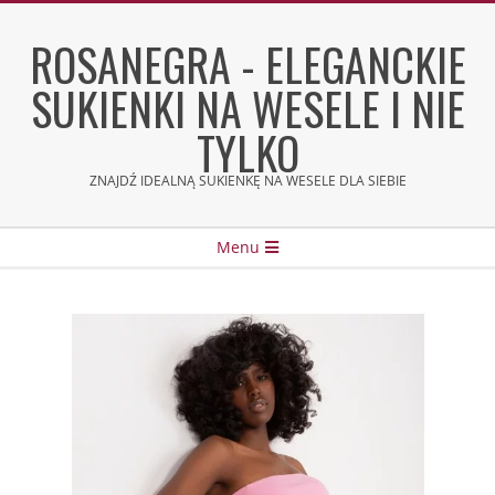
Skip
to
ROSANEGRA - ELEGANCKIE
content
SUKIENKI NA WESELE I NIE
TYLKO
ZNAJDŹ IDEALNĄ SUKIENKĘ NA WESELE DLA SIEBIE
Secondary
Menu
Navigation
Menu