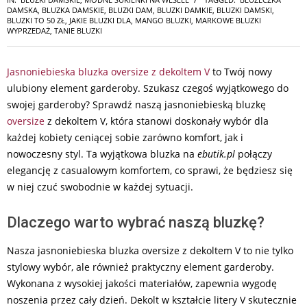
DAMSKA
,
BLUZKA DAMSKIE
,
BLUZKI DAM
,
BLUZKI DAMKIE
,
BLUZKI DAMSKI
,
BLUZKI TO 50 ZŁ
,
JAKIE BLUZKI DLA
,
MANGO BLUZKI
,
MARKOWE BLUZKI
WYPRZEDAŻ
,
TANIE BLUZKI
Jasnoniebieska bluzka oversize z dekoltem V
to Twój nowy
ulubiony element garderoby. Szukasz czegoś wyjątkowego do
swojej garderoby? Sprawdź naszą jasnoniebieską bluzkę
oversize
z dekoltem V, która stanowi doskonały wybór dla
każdej kobiety ceniącej sobie zarówno komfort, jak i
nowoczesny styl. Ta wyjątkowa bluzka na
ebutik.pl
połączy
elegancję z casualowym komfortem, co sprawi, że będziesz się
w niej czuć swobodnie w każdej sytuacji.
Dlaczego warto wybrać naszą bluzkę?
Nasza jasnoniebieska bluzka oversize z dekoltem V to nie tylko
stylowy wybór, ale również praktyczny element garderoby.
Wykonana z wysokiej jakości materiałów, zapewnia wygodę
noszenia przez cały dzień. Dekolt w kształcie litery V skutecznie