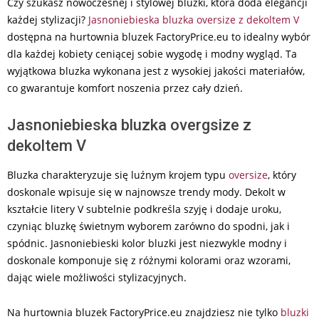
2024-
Czy szukasz nowoczesnej i stylowej bluzki, która doda elegancji
07-
każdej stylizacji?
Jasnoniebieska bluzka oversize z dekoltem V
03
dostępna na hurtownia bluzek FactoryPrice.eu to idealny wybór
dla każdej kobiety ceniącej sobie wygodę i modny wygląd. Ta
wyjątkowa bluzka wykonana jest z wysokiej jakości materiałów,
co gwarantuje komfort noszenia przez cały dzień.
Jasnoniebieska bluzka overgsize z
dekoltem V
Bluzka charakteryzuje się luźnym krojem typu
oversize
, który
doskonale wpisuje się w najnowsze trendy mody. Dekolt w
kształcie litery V subtelnie podkreśla szyję i dodaje uroku,
czyniąc bluzkę świetnym wyborem zarówno do spodni, jak i
spódnic. Jasnoniebieski kolor bluzki jest niezwykle modny i
doskonale komponuje się z różnymi kolorami oraz wzorami,
dając wiele możliwości stylizacyjnych.
Na hurtownia bluzek FactoryPrice.eu znajdziesz nie tylko
bluzki