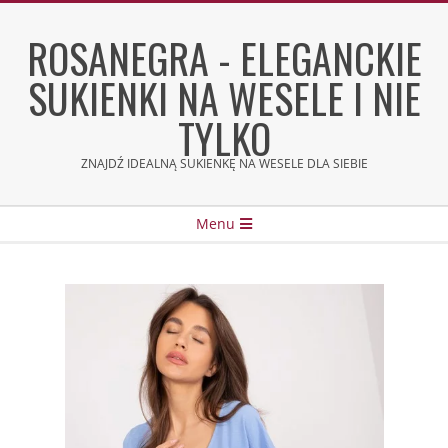
Skip
to
ROSANEGRA - ELEGANCKIE
content
SUKIENKI NA WESELE I NIE
TYLKO
ZNAJDŹ IDEALNĄ SUKIENKĘ NA WESELE DLA SIEBIE
Secondary
Menu
Navigation
Menu