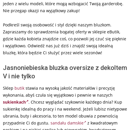
jeden z wielu modeli, które mogą wzbogacić Twoją garderobę.
Nie przegap okazji na wyjątkowy zakup!
Podkreśl swoją osobowość i styl dzięki naszym bluzkom.
Zapraszamy do sprawdzenia bogatej oferty w sklepie eButik,
gdzie każda kobieta znajdzie coś, co pozwoli jej czuć się pięknie
i wyjątkowo. Odwiedź nas już dziś i znajdź swoją idealną
bluzkę, która będzie Ci służyć przez wiele sezonów!
Jasnoniebieska bluzka oversize z dekoltem
V i nie tylko
Sklep
butik
stawia na wysoką jakość materiałów i precyzję
wykonania, abyś czuła się wyjątkowo i pewnie w naszych
sukienkach
. Chcesz wyglądać szykownie każdego dnia? Kup
sukienkę idealną do pracy i na weekend. Jeżeli lubisz nietypowe
ubrania, buty i akcesoria, to ten model obuwia z pewnością
przypadnie Ci do gustu.
sandału damskie
z kwadratowym
noskiem i na niskiej szpilce lub niewysokim, kwadratowym