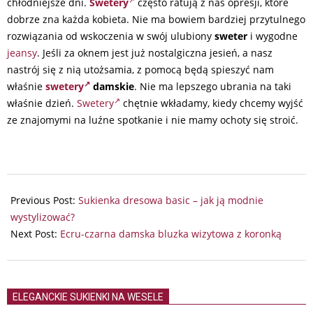
chłodniejsze dni.
Swetery
często ratują z nas opresji, które
dobrze zna każda kobieta. Nie ma bowiem bardziej przytulnego
rozwiązania od wskoczenia w swój ulubiony
sweter
i wygodne
jeansy
. Jeśli za oknem jest już nostalgiczna jesień, a nasz
nastrój się z nią utożsamia, z pomocą będą spieszyć nam
właśnie
swetery
damskie
. Nie ma lepszego ubrania na taki
właśnie dzień.
Swetery
chętnie wkładamy, kiedy chcemy wyjść
ze znajomymi na luźne spotkanie i nie mamy ochoty się stroić.
2024-
06-
Previous Post:
Sukienka dresowa basic – jak ją modnie
22
wystylizować?
Next Post:
Ecru-czarna damska bluzka wizytowa z koronką
ELEGANCKIE SUKIENKI NA WESELE