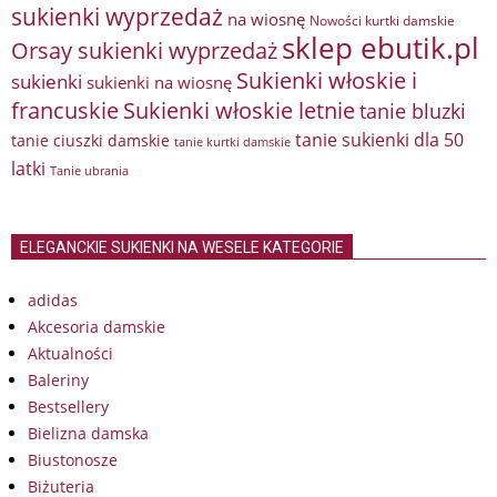
sukienki wyprzedaż
na wiosnę
Nowości kurtki damskie
sklep ebutik.pl
Orsay sukienki wyprzedaż
Sukienki włoskie i
sukienki
sukienki na wiosnę
francuskie
Sukienki włoskie letnie
tanie bluzki
tanie sukienki dla 50
tanie ciuszki damskie
tanie kurtki damskie
latki
Tanie ubrania
ELEGANCKIE SUKIENKI NA WESELE KATEGORIE
adidas
Akcesoria damskie
Aktualności
Baleriny
Bestsellery
Bielizna damska
Biustonosze
Biżuteria