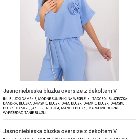
Jasnoniebieska bluzka oversize z dekoltem V
IN:
BLUZKI DAMSKIE
,
MODNE SUKIENKI NA WESELE
TAGGED:
BLUZECZKA
DAMSKA
,
BLUZKA DAMSKIE
,
BLUZKI DAM
,
BLUZKI DAMKIE
,
BLUZKI DAMSKI
,
BLUZKI TO 50 ZŁ
,
JAKIE BLUZKI DLA
,
MANGO BLUZKI
,
MARKOWE BLUZKI
WYPRZEDAŻ
,
TANIE BLUZKI
Jasnoniebieska bluzka oversize z dekoltem V
IN:
BLUZKI DAMSKIE
,
MODNE SUKIENKI NA WESELE
TAGGED:
BLUZECZKA