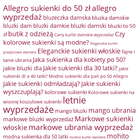
Allegro sukienki do 50 zł
allegro
wyprzedaż
bluzeczka damska
bluzka damskie
bluzki damkie
bluzki dam
bluzki damski
bluzki to 50
butik z odzieżą
Czy
zł
Carry kurtki damskie wyprzedaż
kolorowe sukienki są modne?
Eleganckie kurtki
Eleganckie sukienki włoskie
fajne i
przejściowe damskie
Jaka sukienka dla kobiety po 50?
tanie ubrania
Jakie sukienki dla 30 latki?
jakie bluzki dla
jakie
sukienki dl a 40 latki? Modne sukienki dla pań po 50 Allegro
Jakie sukienki odmładzają?
Jakie sukienki
wyszczuplają?
kolorowe sukienki
Kolorowe sukienki na
letnie
wiosnę
koszulowe sukienki
wyprzedaże
mango ubrania
mango bluzki
Markowe sukienki
markowe bluzki wyprzedaż
markowe ubrania wyprzedaż
włoskie
mohito
modna sukienka dla 50 latki
modne kurtki damskie