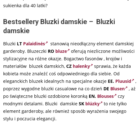
sukienka dla 40 latki?
Bestsellery Bluzki damskie – Bluzki
damskie
Bluzki
LT
Palaidinės
stanowią nieodłączny element damskiej
garderoby. Bluzeczki
RO
bluze
oferują niezliczone możliwości
stylizacyjne na różne okazje. Bogactwo fasonów , krojów i
materiałów bluzek damskich,
CZ
halenky
sprawia, że każda
kobieta może znaleźć coś odpowiedniego dla siebie. Od
eleganckich bluzek idealnych na specjalne okazje
EE.
Pluusid
,
poprzez wygodne bluzki casualowe na co dzień
DE
Blusen
, aż
po świąteczne bluzki ozdobione koronką
EN.
Blouses
czy
modnymi detalami. Bluzki damskie
SK
blúzky
to nie tylko
element garderoby, ale również sposób wyrażenia swojego
stylu i poczucia elegancji.