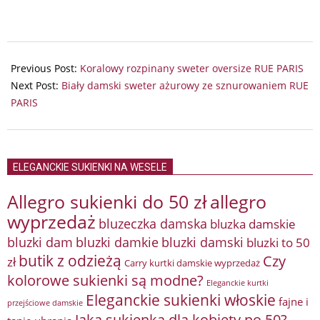
2025-
10-
Previous Post:
Koralowy rozpinany sweter oversize RUE PARIS
31
Next Post:
Biały damski sweter ażurowy ze sznurowaniem RUE
PARIS
ELEGANCKIE SUKIENKI NA WESELE
Allegro sukienki do 50 zł
allegro
wyprzedaż
bluzeczka damska
bluzka damskie
bluzki damkie
bluzki dam
bluzki damski
bluzki to 50
butik z odzieżą
Czy
zł
Carry kurtki damskie wyprzedaż
kolorowe sukienki są modne?
Eleganckie kurtki
Eleganckie sukienki włoskie
fajne i
przejściowe damskie
Jaka sukienka dla kobiety po 50?