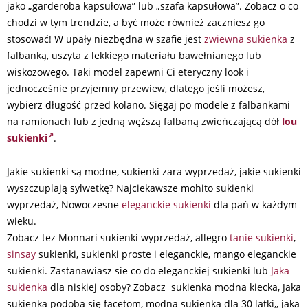
jako „garderoba kapsułowa” lub „szafa kapsułowa”. Zobacz o co
chodzi w tym trendzie, a być może również zaczniesz go
stosować! W upały niezbędna w szafie jest
zwiewna sukienka
z
falbanką, uszyta z lekkiego materiału bawełnianego lub
wiskozowego. Taki model zapewni Ci eteryczny look i
jednocześnie przyjemny przewiew, dlatego jeśli możesz,
wybierz długość przed kolano. Sięgaj po modele z falbankami
na ramionach lub z jedną węższą falbaną zwieńczającą dół
lou
sukienki
.
Jakie sukienki są modne, sukienki zara wyprzedaż, jakie sukienki
wyszczuplają sylwetkę? Najciekawsze mohito sukienki
wyprzedaż, Nowoczesne
eleganckie sukienki
dla pań w każdym
wieku.
Zobacz tez Monnari sukienki wyprzedaż, allegro
tanie sukienki
,
sinsay
sukienki, sukienki proste i eleganckie, mango eleganckie
sukienki. Zastanawiasz sie co do eleganckiej sukienki lub
Jaka
sukienka
dla niskiej osoby? Zobacz sukienka modna kiecka, Jaka
sukienka podoba się facetom, modna sukienka dla 30 latki,, jaka