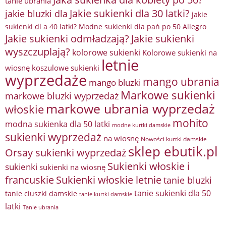
tanie ubrania
Jakie sukienki dla 30 latki?
jakie bluzki dla
jakie
sukienki dl a 40 latki? Modne sukienki dla pań po 50 Allegro
Jakie sukienki odmładzają?
Jakie sukienki
wyszczuplają?
kolorowe sukienki
Kolorowe sukienki na
letnie
wiosnę
koszulowe sukienki
wyprzedaże
mango ubrania
mango bluzki
Markowe sukienki
markowe bluzki wyprzedaż
markowe ubrania wyprzedaż
włoskie
mohito
modna sukienka dla 50 latki
modne kurtki damskie
sukienki wyprzedaż
na wiosnę
Nowości kurtki damskie
sklep ebutik.pl
Orsay sukienki wyprzedaż
Sukienki włoskie i
sukienki
sukienki na wiosnę
francuskie
Sukienki włoskie letnie
tanie bluzki
tanie sukienki dla 50
tanie ciuszki damskie
tanie kurtki damskie
latki
Tanie ubrania