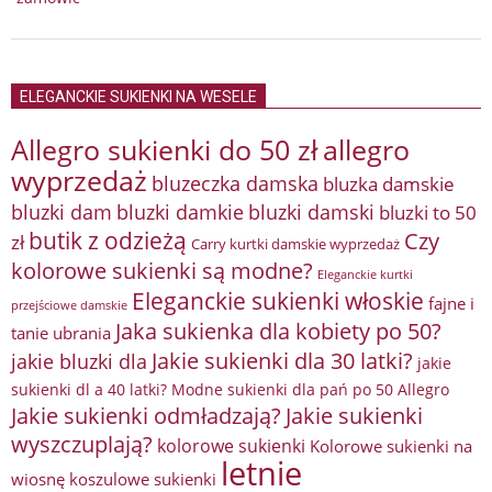
ELEGANCKIE SUKIENKI NA WESELE
Allegro sukienki do 50 zł
allegro
wyprzedaż
bluzeczka damska
bluzka damskie
bluzki damkie
bluzki dam
bluzki damski
bluzki to 50
butik z odzieżą
Czy
zł
Carry kurtki damskie wyprzedaż
kolorowe sukienki są modne?
Eleganckie kurtki
Eleganckie sukienki włoskie
fajne i
przejściowe damskie
Jaka sukienka dla kobiety po 50?
tanie ubrania
Jakie sukienki dla 30 latki?
jakie bluzki dla
jakie
sukienki dl a 40 latki? Modne sukienki dla pań po 50 Allegro
Jakie sukienki odmładzają?
Jakie sukienki
wyszczuplają?
kolorowe sukienki
Kolorowe sukienki na
letnie
wiosnę
koszulowe sukienki