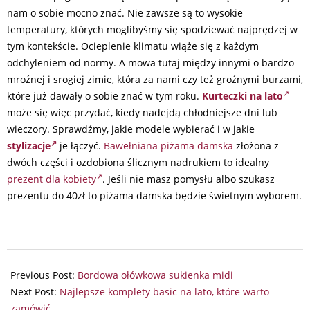
nam o sobie mocno znać. Nie zawsze są to wysokie
temperatury, których moglibyśmy się spodziewać najprędzej w
tym kontekście. Ocieplenie klimatu wiąże się z każdym
odchyleniem od normy. A mowa tutaj między innymi o bardzo
mroźnej i srogiej zimie, która za nami czy też groźnymi burzami,
które już dawały o sobie znać w tym roku.
Kurteczki na lato
może się więc przydać, kiedy nadejdą chłodniejsze dni lub
wieczory. Sprawdźmy, jakie modele wybierać i w jakie
stylizacje
je łączyć.
Bawełniana piżama damska
złożona z
dwóch części i ozdobiona ślicznym nadrukiem to idealny
prezent dla kobiety
. Jeśli nie masz pomysłu albo szukasz
prezentu do 40zł to piżama damska będzie świetnym wyborem.
2024-
07-
Previous Post:
Bordowa ołówkowa sukienka midi
25
Next Post:
Najlepsze komplety basic na lato, które warto
zamówić