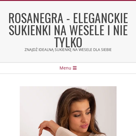
Skip
to
ROSANEGRA - ELEGANCKIE
content
SUKIENKI NA WESELE I NIE
TYLKO
ZNAJDŹ IDEALNĄ SUKIENKĘ NA WESELE DLA SIEBIE
Secondary
Menu
Navigation
Menu