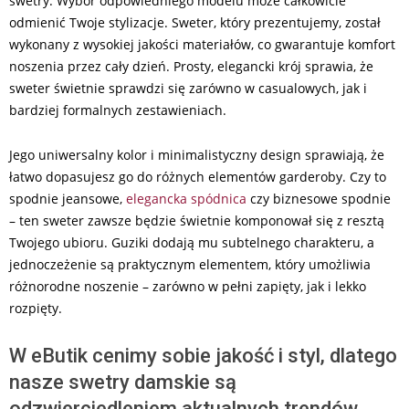
swetry. Wybór odpowiedniego modelu może całkowicie
odmienić Twoje stylizacje. Sweter, który prezentujemy, został
wykonany z wysokiej jakości materiałów, co gwarantuje komfort
noszenia przez cały dzień. Prosty, elegancki krój sprawia, że
sweter świetnie sprawdzi się zarówno w casualowych, jak i
bardziej formalnych zestawieniach.
Jego uniwersalny kolor i minimalistyczny design sprawiają, że
łatwo dopasujesz go do różnych elementów garderoby. Czy to
spodnie jeansowe,
elegancka spódnica
czy biznesowe spodnie
– ten sweter zawsze będzie świetnie komponował się z resztą
Twojego ubioru. Guziki dodają mu subtelnego charakteru, a
jednoczeżenie są praktycznym elementem, który umożliwia
różnorodne noszenie – zarówno w pełni zapięty, jak i lekko
rozpięty.
W eButik cenimy sobie jakość i styl, dlatego
nasze swetry damskie są
odzwierciedleniem aktualnych trendów