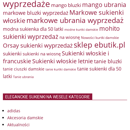
wyprzedaże
mango ubrania
mango bluzki
Markowe sukienki
markowe bluzki wyprzedaż
markowe ubrania wyprzedaż
włoskie
mohito
modna sukienka dla 50 latki
modne kurtki damskie
sukienki wyprzedaż
na wiosnę
Nowości kurtki damskie
sklep ebutik.pl
Orsay sukienki wyprzedaż
Sukienki włoskie i
sukienki
sukienki na wiosnę
francuskie
Sukienki włoskie letnie
tanie bluzki
tanie sukienki dla 50
tanie ciuszki damskie
tanie kurtki damskie
latki
Tanie ubrania
ELEGANCKIE SUKIENKI NA WESELE KATEGORIE
adidas
Akcesoria damskie
Aktualności