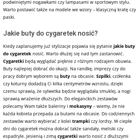
podwiniętymi nogawkami czy lampasami w sportowym stylu.
Warto postawić także na modele we wzory – klasyczną kratę czy
paski.
Jakie buty do cygaretek nosić?
Kiedy zaplanujemy już stylizacje pojawia się pytanie
jakie buty
do cygaretek
nosić. Warto dłużej się nad tym zastanowić.
Cygaretki
będą wyglądać pięknie z różnym rodzajem obuwia.
Buty najlepiej dobrać do okazji. Na randkę, imprezy czy do
pracy dobrym wyborem są
buty
na obcasie.
Szpilki
, czółenka
czy koturny dodadzą Ci kilka centymetrów wzrostu, dzięki
czemu sprawią, że sylwetka będzie wyglądała smuklej, a nogi
sprawią wrażenie dłuższych. Do eleganckich zestawów
polecamy Wam także baleriny i
mokasyny
– wiemy, że nie
każda kobieta przepada za butami na obcasie. Do codziennych
zestawów warto wybierać z kolei
trampki
czy lordsy. W ciepłe
dni do cygaretek można dobrać także sandały, meliski czy
espadryle. Jesienią i zimą
cygaretki
warto nosić z dłuższymi