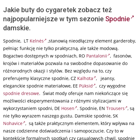
Jakie buty do cygaretek zobacz też
najpopularniejsze w tym sezonie
Spodnie
damskie.
Spodnie, LT
Kelnės
,stanowią nieodłączny element garderoby,
pełniąc funkcję nie tylko praktyczną, ale także modową.
Bogactwo dostępnych w spodniach, RO
Pantalonii
, fasonów,
krojów i materiałów pozwala na swobodne dopasowanie do
różnorodnych okazji i stylów. Bez względu na to, czy
preferujemy klasyczne spodnie, CZ
Kalhota
, jeansy,
eleganckie spodnie materiałowe, EE
Püksid
, czy wygodne
spodnie dresowe
. Świat mody oferuje nam niekończące się
możliwości eksperymentowania z różnymi stylizacjami w
wykorzystaniem spodni, DE
Hosen
. Spodnie, EN
Trousers
, są
nie tylko wyrazem naszego gustu. Damskie spodnie, SK
Nohavice
,
są także praktycznym elementem, który wpływa na
nasze codzienne doświadczenia i samopoczucie. Czy to w
kontekście formalnych spotkań czy casualowych chwil, spodnie