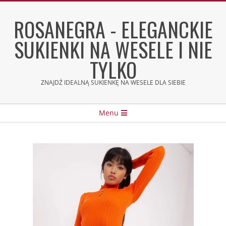
Skip
to
ROSANEGRA - ELEGANCKIE
content
SUKIENKI NA WESELE I NIE
TYLKO
ZNAJDŹ IDEALNĄ SUKIENKĘ NA WESELE DLA SIEBIE
Secondary
Menu
Navigation
Menu