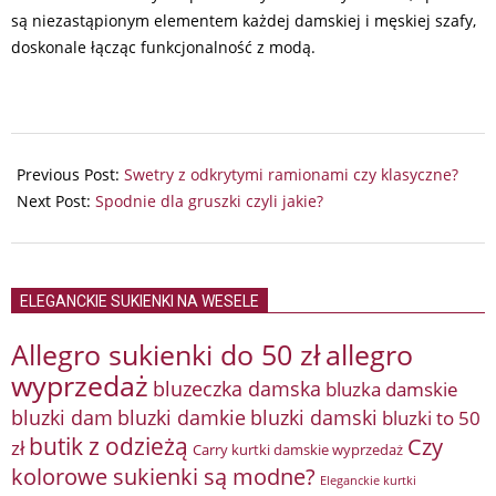
są niezastąpionym elementem każdej damskiej i męskiej szafy,
doskonale łącząc funkcjonalność z modą.
2024-
05-
Previous Post:
Swetry z odkrytymi ramionami czy klasyczne?
23
Next Post:
Spodnie dla gruszki czyli jakie?
ELEGANCKIE SUKIENKI NA WESELE
Allegro sukienki do 50 zł
allegro
wyprzedaż
bluzeczka damska
bluzka damskie
bluzki damkie
bluzki dam
bluzki damski
bluzki to 50
butik z odzieżą
Czy
zł
Carry kurtki damskie wyprzedaż
kolorowe sukienki są modne?
Eleganckie kurtki