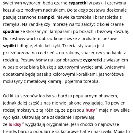
świetnym wyborem będą czarne
cygaretki
w paski i czerwona
koszulka z modnym nadrukiem. Do takiego zestawu doskonale
pasują czerwone
trampki
, niewielka torebka i bransoletka z
rzemyka. Na randkę czy imprezę warto założyć z kolei czarne
spodnie
ze skórzanymi lampasami po bokach i beżową koszulę.
Do zestawy warto dobrać kopertówkę z brokatem, beżowe
szpilki
i długie, złote kolczyki. Trzecia stylizacja jest
przeznaczona na co dzień – na zakupy, spacer czy spotkanie z
rodziną. Postawiłyśmy na jasnobrązowe
cygaretki
z wiązaniem
w pasie oraz białą bluzkę z ażurowymi wycięciami. Świetnymi
dodatkami będą pasek z kolorowymi koralikami, jasnoróżowe
mokasyny z metalową klamrą i pojemna torebka.
Od kilku sezonów lordsy są bardzo popularnym obuwiem,
jednak dalej część z nas nie wie jak one wyglądają. To pewien
rodzaj mokasyn, z tą różnicą, że z przodu
buty
mają niewielkie
wycięcia. Ułatwiają one zakładanie i sprawiają,
że
lordsy
wyglądają oryginalnie. Jeśli chodzi o najnowsze
trendy, bardzo popularne są kolorowe hafty i naszywki. Mogą to