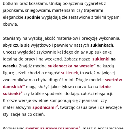
botkami oraz kozakami. Unikaj połączenia cygaretek z
japonkami, śniegowcami, martensami czy traperami –
eleganckie
spodnie
wyglądają źle zestawione z takimi typami
obuwia.
Stawiamy na wysoką jakość materiałów i precyzję wykonania,
abyś czuła się wyjątkowo i pewnie w naszych
sukienkach
.
Chcesz wyglądać szykownie każdego dnia? Kup sukienkę
idealną do pracy i na weekend. Zobacz nasze
sukienki
na
weselu
. Znajdź modna
sukieneczka na wesele
na każdą
figurę. Jeżeli chodzi o długość
sukienek
, to wciąż najwięcej
zwolenników ma chyba długość mini. Długie modele
swetrów
damskich
mogą służyć jako stylowa narzutka na
letnie
sukienki
czy krótkie spodenki, dodając całości elegancji.
Krótsze wersje świetnie komponują się z jeansami czy
materiałowymi
spódnicami
, tworząc casualowe i dziewczęce
stylizacje na co dzień.
Wybierając
sweter ażurowy rozpinany
, masz nieograniczone