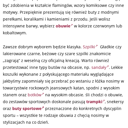
być zdobienia w kształcie flamingów, wzory komiksowe czy inne
motywy. Przepięknie prezentują się również buty z modnymi
perełkami, koralikami i kamieniami z przodu. Jeśli wolisz
intensywne barwy, wybierz
obuwie
w kolorze czerwonym lub
kobaltowym.
Zawsze dobrym wyborem będzie klasyka.
Szpilki
Gładkie czy
lakierowane czarne, beżowe czy szare szpilki znakomicie
„zagrają” z weselną czy oficjalną kreacją. Warto również
przetestować inne typy butów na obcasie, np.
sandały
. Lekkie
koszulki wykonane z połyskującego materiału wyglądające
jakbyśmy zapomniały się przebrać po wstaniu z łóżka nosimy w
towarzystwie rockowych jeansowych katan, spodni z wysokim
stanem oraz
botków
na wysokim obcasie. śli chodzi o obuwie,
do zestawów sportowych doskonale pasują
trampki
, snekersy
oraz
buty sportowe
przeznaczone do konkretnych dyscyplin
sportu – wszystkie te rodzaje obuwia z chęcią nosimy w
stylizacjach na co dzień.