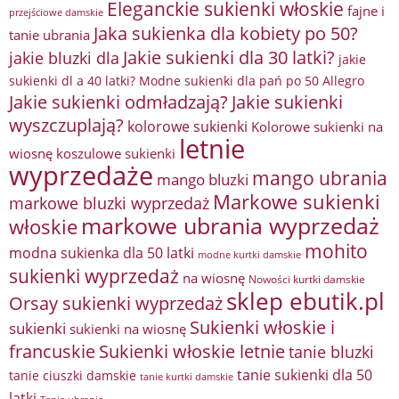
Eleganckie sukienki włoskie
fajne i
przejściowe damskie
Jaka sukienka dla kobiety po 50?
tanie ubrania
Jakie sukienki dla 30 latki?
jakie bluzki dla
jakie
sukienki dl a 40 latki? Modne sukienki dla pań po 50 Allegro
Jakie sukienki odmładzają?
Jakie sukienki
wyszczuplają?
kolorowe sukienki
Kolorowe sukienki na
letnie
wiosnę
koszulowe sukienki
wyprzedaże
mango ubrania
mango bluzki
Markowe sukienki
markowe bluzki wyprzedaż
markowe ubrania wyprzedaż
włoskie
mohito
modna sukienka dla 50 latki
modne kurtki damskie
sukienki wyprzedaż
na wiosnę
Nowości kurtki damskie
sklep ebutik.pl
Orsay sukienki wyprzedaż
Sukienki włoskie i
sukienki
sukienki na wiosnę
francuskie
Sukienki włoskie letnie
tanie bluzki
tanie sukienki dla 50
tanie ciuszki damskie
tanie kurtki damskie
latki