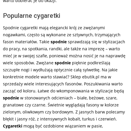
warto dobierać je do okazji.
Popularne cygaretki
Spodnie cygaretki mają elegancki krój ze zwężanymi
nogawkami, często są wykonane ze sztywnych, trzymających
fason materiałów. Takie
spodnie
sprawdzają się w stylizacjach
do pracy, na spotkania, randki, ale także na imprezę – warto
mieć je w swojej szafie, ponieważ można nosić je na naprawdę
wiele sposobów. Zwężane
spodnie
pięknie podkreślają
szczupłe nogi i wydłużają optycznie całą sylwetkę. Na jakie
konkretnie modele warto stawiać? Sklep ebutik.pl ma w
sprzedaży wiele interesujących fasonów. Poszukiwania warto
zacząć od koloru. Łatwe do wkomponowania w stylizacje będą
spodnie
w stonowanych odcieniach – białe, beżowe, szare,
granatowe czy czarne. Świetnie wyglądają fasony w kolorze
zielonym, oliwkowym czy bordowym. Z jasnych barw polecamy
błękit i jasny róż, z intensywnych kobalt, turkus i czerwień.
Cygaretki
mogą być ozdobione wiązaniem w pasie,