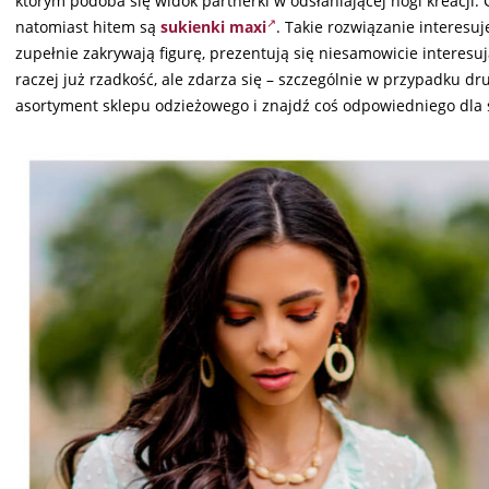
którym podoba się widok partnerki w odsłaniającej nogi kreacji. C
natomiast hitem są
sukienki maxi
. Takie rozwiązanie interesuj
zupełnie zakrywają figurę, prezentują się niesamowicie interesują
raczej już rzadkość, ale zdarza się – szczególnie w przypadku d
asortyment sklepu odzieżowego i znajdź coś odpowiedniego dla s