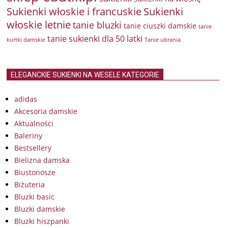
Sukienki włoskie i francuskie
Sukienki
włoskie letnie
tanie bluzki
tanie ciuszki damskie
tanie
tanie sukienki dla 50 latki
kurtki damskie
Tanie ubrania
ELEGANCKIE SUKIENKI NA WESELE KATEGORIE
adidas
Akcesoria damskie
Aktualności
Baleriny
Bestsellery
Bielizna damska
Biustonosze
Biżuteria
Bluzki basic
Bluzki damskie
Bluzki hiszpanki