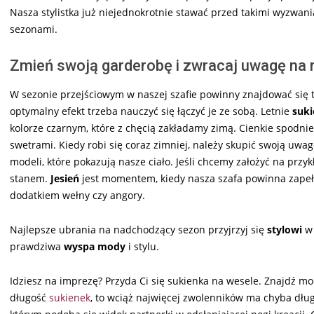
Nasza stylistka już niejednokrotnie stawać przed takimi wyzwani
sezonami.
Zmień swoją garderobę i zwracaj uwagę na 
W sezonie przejściowym w naszej szafie powinny znajdować się 
optymalny efekt trzeba nauczyć się łączyć je ze sobą. Letnie
suki
kolorze czarnym, które z chęcią zakładamy zimą. Cienkie spodn
swetrami. Kiedy robi się coraz zimniej, należy skupić swoją uwa
modeli, które pokazują nasze ciało. Jeśli chcemy założyć na przy
stanem.
Jesień
jest momentem, kiedy nasza szafa powinna zapeł
dodatkiem wełny czy angory.
Najlepsze ubrania na nadchodzący sezon przyjrzyj się
stylowi
w 
prawdziwa
wyspa mody
i stylu.
Idziesz na imprezę? Przyda Ci się sukienka na wesele. Znajdź 
długość
sukienek
, to wciąż najwięcej zwolenników ma chyba dług