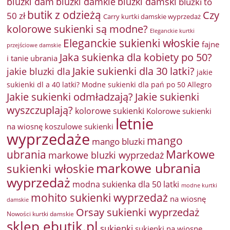
bluzki damkie
bluzki dam
bluzki damski
bluzki to
butik z odzieżą
Czy
50 zł
Carry kurtki damskie wyprzedaż
kolorowe sukienki są modne?
Eleganckie kurtki
Eleganckie sukienki włoskie
fajne
przejściowe damskie
Jaka sukienka dla kobiety po 50?
i tanie ubrania
Jakie sukienki dla 30 latki?
jakie bluzki dla
jakie
sukienki dl a 40 latki? Modne sukienki dla pań po 50 Allegro
Jakie sukienki odmładzają?
Jakie sukienki
wyszczuplają?
kolorowe sukienki
Kolorowe sukienki
letnie
na wiosnę
koszulowe sukienki
wyprzedaże
mango
mango bluzki
Markowe
ubrania
markowe bluzki wyprzedaż
markowe ubrania
sukienki włoskie
wyprzedaż
modna sukienka dla 50 latki
modne kurtki
mohito sukienki wyprzedaż
na wiosnę
damskie
Orsay sukienki wyprzedaż
Nowości kurtki damskie
sklep ebutik.pl
sukienki
sukienki na wiosnę