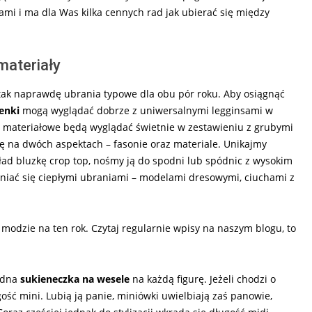
ami i ma dla Was kilka cennych rad jak ubierać się między
materiały
tak naprawdę ubrania typowe dla obu pór roku. Aby osiągnąć
enki
mogą wyglądać dobrze z uniwersalnymi legginsami w
ie materiałowe będą wyglądać świetnie w zestawieniu z grubymi
gę na dwóch aspektach – fasonie oraz materiale. Unikajmy
kład bluzkę crop top, nośmy ją do spodni lub spódnic z wysokim
niać się ciepłymi ubraniami – modelami dresowymi, ciuchami z
modzie na ten rok. Czytaj regularnie wpisy na naszym blogu, to
modna
sukieneczka na wesele
na każdą figurę. Jeżeli chodzi o
ość mini. Lubią ją panie, miniówki uwielbiają zaś panowie,