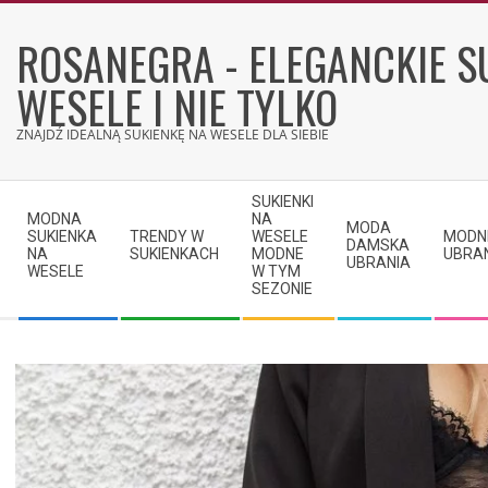
Skip
to
ROSANEGRA - ELEGANCKIE S
content
WESELE I NIE TYLKO
ZNAJDŹ IDEALNĄ SUKIENKĘ NA WESELE DLA SIEBIE
Secondary
SUKIENKI
Navigation
MODNA
NA
MODA
SUKIENKA
TRENDY W
WESELE
MODN
Menu
DAMSKA
NA
SUKIENKACH
MODNE
UBRA
UBRANIA
WESELE
W TYM
SEZONIE