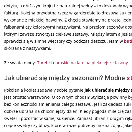
dotyku, o dłuższym kroju i z naturalnej wełny – to doskonały w
fakturą. Kolejna przydatna rzecz w garderobie to dresowa suki
wykonane z miękkiej bawełny. Z chęcią stawiamy na proste, je
falbanami czy kolorowymi naszywkami. Na przełom sezonów dos
którymi zawsze stworzysz ciekawe zestawy. Między latem a jesien
sprawdzi się w zimne wieczory czy podczas deszczu. Nam w
but
skórzana z naszywkami.
Ze świata mody:
Torebki damskie na lato najpiękniejsze fasony
.
Jak ubierać się między sezonami? Modne
st
Pokolenia kobiet zadawały sobie pytanie
jak ubierać się między
jest prosta: warstwowo. O co w tym chodzi? Stylizacje powinny 
bez konieczności zmieniania całego zestawu. Jeśli zakładasz su
dobrze ubrana na chłodniejszy dzień. Kiedy pogoda mile Cię zask
sweter i pozostać w samej sukience. Zamiast ubrań z długim ręk
ciepłe swetry czy bluzy, które w razie potrzeby można zdjąć. Ja