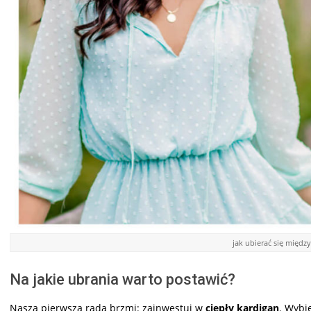
jak ubierać się międz
Na jakie ubrania warto postawić?
Nasza pierwsza rada brzmi: zainwestuj w
ciepły kardigan
. Wybi