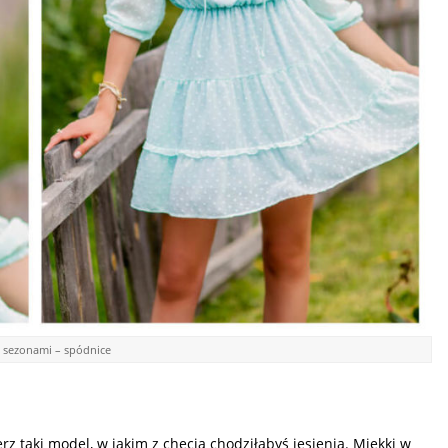
y sezonami – spódnice
erz taki model, w jakim z chęcią chodziłabyś jesienią. Miękki w