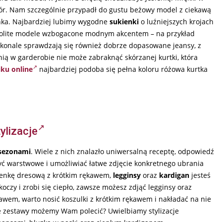
ybór. Nam szczególnie przypadł do gustu beżowy model z ciekawą
enka. Najbardziej lubimy wygodne
sukienki
o luźniejszych krojach
dnolite modele wzbogacone modnym akcentem – na przykład
konale sprawdzają się również dobrze dopasowane jeansy, z
ią w garderobie nie może zabraknąć skórzanej kurtki, która
iku online
najbardziej podoba się pełna koloru różowa kurtka
ylizacje
 sezonami
. Wiele z nich znalazło uniwersalną receptę, odpowiedź
być warstwowe i umożliwiać łatwe zdjęcie konkretnego ubrania
kienkę dresową z krótkim rękawem,
legginsy
oraz
kardigan
jesteś
oczy i zrobi się ciepło, zawsze możesz zdjąć legginsy oraz
awem, warto nosić koszulki z krótkim rękawem i nakładać na nie
kie zestawy możemy Wam polecić? Uwielbiamy stylizacje