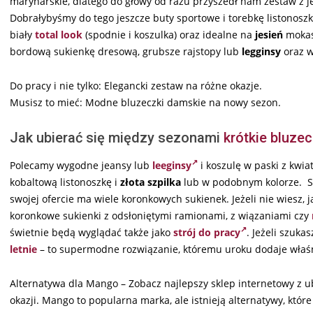
marynarskie, dlatego do głowy od razu przyszedł nam zestaw z j
Dobrałybyśmy do tego jeszcze buty sportowe i torebkę listonoszk
biały
total look
(spodnie i koszulka) oraz idealne na
jesień
mokas
bordową sukienkę dresową, grubsze rajstopy lub
legginsy
oraz w
Do pracy i nie tylko: Elegancki zestaw na różne okazje.
Musisz to mieć: Modne bluzeczki damskie na nowy sezon.
Jak ubierać się między sezonami
krótkie bluzec
Polecamy wygodne jeansy lub
leeginsy
i koszulę w paski z kwi
kobaltową listonoszkę i
złota szpilka
lub w podobnym kolorze. Skl
swojej ofercie ma wiele koronkowych sukienek. Jeżeli nie wiesz,
koronkowe sukienki z odsłoniętymi ramionami, z wiązaniami czy
świetnie będą wyglądać także jako
strój do pracy
. Jeżeli szuk
letnie
– to supermodne rozwiązanie, któremu uroku dodaje właśn
Alternatywa dla Mango – Zobacz najlepszy sklep internetowy z u
okazji. Mango to popularna marka, ale istnieją alternatywy, które