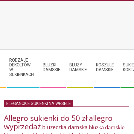
RODZAJE
Y
DEKOLTÓW
BLUZKI
BLUZY
KOSZULE
SUKIE
W
DAMSKIE
DAMSKIE
DAMSKIE
KOKT
SUKIENKACH
ELEGANCKIE SUKIENKI NA WESELE
Allegro sukienki do 50 zł
allegro
wyprzedaż
bluzeczka damska
bluzka damskie