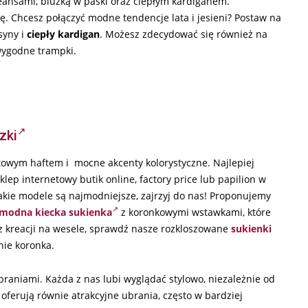
eansami, bluzką w paski oraz ciepłym kardiganem.
ę. Chcesz połączyć modne tendencje lata i jesieni? Postaw na
yny i
ciepły kardigan
. Możesz zdecydować się również na
ygodne trampki.
zki
atowym haftem i mocne akcenty kolorystyczne. Najlepiej
ep internetowy butik online, factory price lub papilion w
 jakie modele są najmodniejsze, zajrzyj do nas! Proponujemy
modna kiecka sukienka
z koronkowymi wstawkami, które
asz kreacji na wesele, sprawdź nasze rozkloszowane
sukienki
ie koronka.
braniami. Każda z nas lubi wyglądać stylowo, niezależnie od
 oferują równie atrakcyjne ubrania, często w bardziej