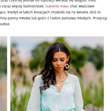
oraz częściej jednak do stylizacji wkrada się długość midi,
e coraz więcej fashionistek.
Sukienki maxi
, choć właściwie
co. Kiedyś w takich kreacjach chodziło się na wesela, dziś to
ruhny panny młodej lub gości z rodzin państwa młodych. Przejrzyj
iebie.