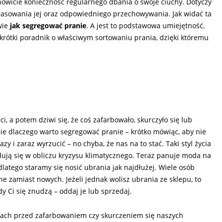
nowicie konieczność regularnego dbania o swoje ciuchy. Dotyczy
prasowania jej oraz odpowiedniego przechowywania. Jak widać ta
wie
jak segregować pranie
. A jest to podstawowa umiejętność,
 krótki poradnik o właściwym sortowaniu prania, dzięki któremu
i, a potem dziwi się, że coś zafarbowało, skurczyło się lub
nie dlaczego warto segregować pranie – krótko mówiąc, aby nie
y i zaraz wyrzucić – no chyba, że nas na to stać. Taki styl życia
ajdują się w obliczu kryzysu klimatycznego. Teraz panuje moda na
atego staramy się nosić ubrania jak najdłużej. Wiele osób
ne zamiast nowych. Jeżeli jednak wolisz ubrania ze sklepu, to
dy Ci się znudzą – oddaj je lub sprzedaj.
trach przed zafarbowaniem czy skurczeniem się naszych