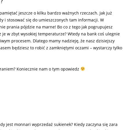
e?
amiętać jeszcze o kilku bardzo ważnych rzeczach. Jak już
y i stosować się do umieszczonych tam informacji. W
ie prania pójdzie na marne! Bo co z tego jak pogrupujesz
z je w zbyt wysokiej temperaturze? Wtedy na bank coś ulegnie
żliwym procesem. Dlatego mamy nadzieję, że nasz dzisiejszy
zasem będziesz to robić z zamkniętymi oczami – wystarczy tylko
z praniem? Koniecznie nam o tym opowiedz
dy jest monnari wyprzedaż sukienek? Kiedy zaczyna się zara