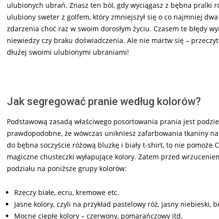
ulubionych ubrań. Znasz ten ból, gdy wyciągasz z bębna pralki r
ulubiony sweter z golfem, który zmniejszył się o co najmniej dw
zdarzenia choć raz w swoim dorosłym życiu. Czasem te błędy wyn
niewiedzy czy braku doświadczenia. Ale nie martw się – przeczyt
dłużej swoimi ulubionymi ubraniami!
Jak segregować pranie według kolorów?
Podstawową zasadą właściwego posortowania prania jest podziel
prawdopodobne, że wówczas unikniesz zafarbowania tkaniny na in
do bębna soczyście różową bluzkę i biały t-shirt, to nie pomoże 
magiczne chusteczki wyłapujące kolory. Zatem przed wrzucenie
podziału na poniższe grupy kolorów:
Rzeczy białe, ecru, kremowe etc.
Jasne kolory, czyli na przykład pastelowy róż, jasny niebieski, 
Mocne ciepłe kolory – czerwony, pomarańczowy itd.