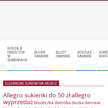
RODZAJE
Y
DEKOLTÓW
BLUZKI
BLUZY
KOSZULE
SUKIE
W
DAMSKIE
DAMSKIE
DAMSKIE
KOKT
SUKIENKACH
ELEGANCKIE SUKIENKI NA WESELE
Allegro sukienki do 50 zł
allegro
wyprzedaż
bluzeczka damska
bluzka damskie