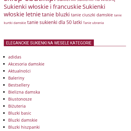
Sukienki włoskie i francuskie
Sukienki
włoskie letnie
tanie bluzki
tanie ciuszki damskie
tanie
tanie sukienki dla 50 latki
kurtki damskie
Tanie ubrania
ELEGANCKIE SUKIENKI NA WESELE KATEGORIE
adidas
Akcesoria damskie
Aktualności
Baleriny
Bestsellery
Bielizna damska
Biustonosze
Biżuteria
Bluzki basic
Bluzki damskie
Bluzki hiszpanki