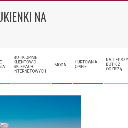
UKIENKI NA
BUTIK OPINIE
NAJLEPSZ
E
KLIENTÓW O
HURTOWNIA
BUTIK Z
MODA
NIA
SKLEPACH
OPINIE
ODZIEŻĄ
INTERNETOWYCH