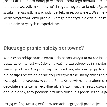
jednak druga, nieco mniej przyjemna strona tego medalu, a mia
to przede wszystkim konieczności regularnego prania odzieży, 
sztuka nie wszystkim wychodzi perfekcyjnie, bo wiele z Was nie 
kiedy przygotowujemy pranie. Dlatego przeczytajcie dzisiaj nasz
unikniecie przykrych niespodzianek!
Dlaczego pranie należy sortować?
Wiele osób robiąc pranie wrzuca do bębna wszystko na raz jak lec
poszarzało. I to jest właściwie najważniejsza odpowiedź na pyta
zniszczyć ubrań. Nie po to kupujemy odzież, aby założyć ją dwa raz
nie pasuje zresztą do dzisiejszej rzeczywistości, kiedy świat zn
oszczędzanie zasobów w celu ulżenia środowisku naturalnemu, dl
decyduje się także na recykling ubrań, czyli kupuje rzeczy używa
dbaj o nie tak, żeby pochodzić w nich dłużej niż jeden sezon, a g
Drugą ważną kwestią ważną w temacie segregacji prania, jest s