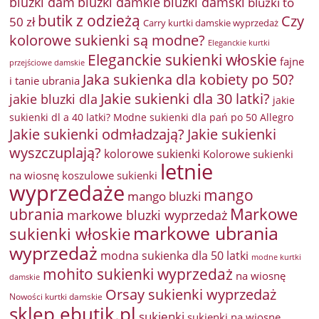
bluzki damkie
bluzki dam
bluzki damski
bluzki to
butik z odzieżą
Czy
50 zł
Carry kurtki damskie wyprzedaż
kolorowe sukienki są modne?
Eleganckie kurtki
Eleganckie sukienki włoskie
fajne
przejściowe damskie
Jaka sukienka dla kobiety po 50?
i tanie ubrania
Jakie sukienki dla 30 latki?
jakie bluzki dla
jakie
sukienki dl a 40 latki? Modne sukienki dla pań po 50 Allegro
Jakie sukienki odmładzają?
Jakie sukienki
wyszczuplają?
kolorowe sukienki
Kolorowe sukienki
letnie
na wiosnę
koszulowe sukienki
wyprzedaże
mango
mango bluzki
Markowe
ubrania
markowe bluzki wyprzedaż
markowe ubrania
sukienki włoskie
wyprzedaż
modna sukienka dla 50 latki
modne kurtki
mohito sukienki wyprzedaż
na wiosnę
damskie
Orsay sukienki wyprzedaż
Nowości kurtki damskie
sklep ebutik.pl
sukienki
sukienki na wiosnę