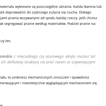
 materiału wykonane są poszczególne ubrania. Każda tkanina lub
może doprowadzić do szybszego zużycia się ciucha. Dlatego
cjami prania wszywanymi od spodu każdej rzeczy. Jeśli chcesz
 jak segregować pranie według materiałów. Podziel pranie na:
czy len.
damskie
z mięciutkiego czy ażurowego akrylu możesz też
ich delikatnej struktury nie prać razem ze sztywniejszymi
riału, to unikniesz mechanicznych zniszczeń i spowolnisz
denerwującym i nieestetycznie wyglądającym mechaceniem się.