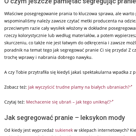
O czym jeszcze pamiętać segregując prani
Właściwe posegregowanie prania to kluczowa sprawa, ale warto p
wspominaliśmy należy zawsze czytać metki producenta na odzież
przeciwnym razie cały wysiłek włożony w dokładne posegregowan
rzeczy kolorystycznie lub według materiałów, a potem wypierzes
skurczeniu, co także nie jest łatwym do odkręcenia i zawsze mo
poradnik na temat tego jak segregować pranie Ci się przyda! Z c
trochę wprawy i nabrania dobrego nawyku.
A czy Tobie przytrafiła się kiedyś jakaś spektakularna wpadka 
Zobacz też:
Jak wyczyścić trudne plamy na białych ubraniach?
Czytaj też:
Mechacenie się ubrań – jak tego uniknąć?
Jak segregować pranie – leksykon mody
Od kiedy jest wyprzedaż
sukienek
w sklepach internetowych? Kie