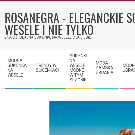
Skip
to
ROSANEGRA - ELEGANCKIE S
content
WESELE I NIE TYLKO
ZNAJDŹ IDEALNĄ SUKIENKĘ NA WESELE DLA SIEBIE
Secondary
SUKIENKI
Navigation
MODNA
NA
MODA
SUKIENKA
TRENDY W
WESELE
MODN
Menu
DAMSKA
NA
SUKIENKACH
MODNE
UBRA
UBRANIA
WESELE
W TYM
SEZONIE