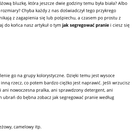
óżową bluzkę, która jeszcze dwie godziny temu była biała? Albo
a rozmiary? Chyba każdy z nas doświadczył tego przykrego
ikają z zagapienia się lub pośpiechu, a czasem po prostu z
aj do końca nasz artykuł o tym
jak segregować pranie
i ciesz się
enie go na grupy kolorystyczne. Dzięki temu jest wysoce
ną rzecz, co potem bardzo ciężko jest naprawić. Jeśli wrzucisz
Ci ani nowoczesna pralka, ani sprawdzony detergent, ani
m ubrań do bębna zobacz jak segregować pranie według
beżowy, camelowy itp.