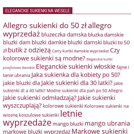
ELEGANCKIE SUKIENKI NA WESELE
Allegro sukienki do 50 zł
allegro
wyprzedaż
bluzeczka damska
bluzka damskie
bluzki damkie
bluzki dam
bluzki damski
bluzki to 50
butik z odzieżą
Czy
zł
Carry kurtki damskie wyprzedaż
kolorowe sukienki są modne?
Eleganckie kurtki
Eleganckie sukienki włoskie
fajne i
przejściowe damskie
Jaka sukienka dla kobiety po 50?
tanie ubrania
Jakie sukienki dla 30 latki?
jakie bluzki dla
jakie
sukienki dl a 40 latki? Modne sukienki dla pań po 50 Allegro
Jakie sukienki odmładzają?
Jakie sukienki
wyszczuplają?
kolorowe sukienki
Kolorowe sukienki na
letnie
wiosnę
koszulowe sukienki
wyprzedaże
mango ubrania
mango bluzki
Markowe sukienki
markowe bluzki wyprzedaż