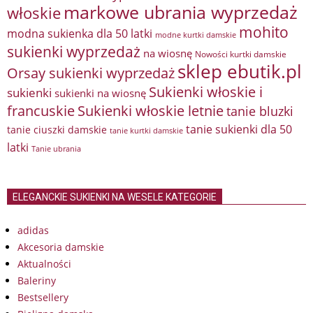
markowe ubrania wyprzedaż
włoskie
mohito
modna sukienka dla 50 latki
modne kurtki damskie
sukienki wyprzedaż
na wiosnę
Nowości kurtki damskie
sklep ebutik.pl
Orsay sukienki wyprzedaż
Sukienki włoskie i
sukienki
sukienki na wiosnę
francuskie
Sukienki włoskie letnie
tanie bluzki
tanie sukienki dla 50
tanie ciuszki damskie
tanie kurtki damskie
latki
Tanie ubrania
ELEGANCKIE SUKIENKI NA WESELE KATEGORIE
adidas
Akcesoria damskie
Aktualności
Baleriny
Bestsellery