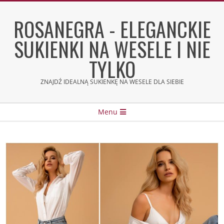
Skip
to
ROSANEGRA - ELEGANCKIE
content
SUKIENKI NA WESELE I NIE
TYLKO
ZNAJDŹ IDEALNĄ SUKIENKĘ NA WESELE DLA SIEBIE
Secondary
Menu
Navigation
Menu