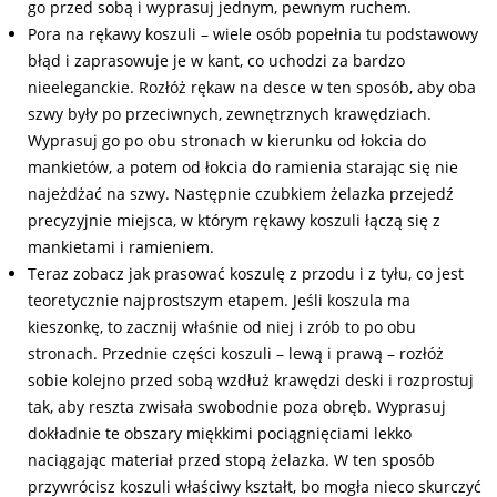
go przed sobą i wyprasuj jednym, pewnym ruchem.
Pora na rękawy koszuli – wiele osób popełnia tu podstawowy
błąd i zaprasowuje je w kant, co uchodzi za bardzo
nieeleganckie. Rozłóż rękaw na desce w ten sposób, aby oba
szwy były po przeciwnych, zewnętrznych krawędziach.
Wyprasuj go po obu stronach w kierunku od łokcia do
mankietów, a potem od łokcia do ramienia starając się nie
najeżdżać na szwy. Następnie czubkiem żelazka przejedź
precyzyjnie miejsca, w którym rękawy koszuli łączą się z
mankietami i ramieniem.
Teraz zobacz jak prasować koszulę z przodu i z tyłu, co jest
teoretycznie najprostszym etapem. Jeśli koszula ma
kieszonkę, to zacznij właśnie od niej i zrób to po obu
stronach. Przednie części koszuli – lewą i prawą – rozłóż
sobie kolejno przed sobą wzdłuż krawędzi deski i rozprostuj
tak, aby reszta zwisała swobodnie poza obręb. Wyprasuj
dokładnie te obszary miękkimi pociągnięciami lekko
naciągając materiał przed stopą żelazka. W ten sposób
przywrócisz koszuli właściwy kształt, bo mogła nieco skurczyć