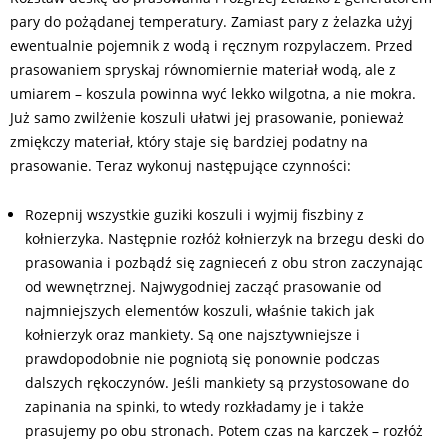
pary do pożądanej temperatury. Zamiast pary z żelazka użyj
ewentualnie pojemnik z wodą i ręcznym rozpylaczem. Przed
prasowaniem spryskaj równomiernie materiał wodą, ale z
umiarem – koszula powinna wyć lekko wilgotna, a nie mokra.
Już samo zwilżenie koszuli ułatwi jej prasowanie, ponieważ
zmiękczy materiał, który staje się bardziej podatny na
prasowanie. Teraz wykonuj następujące czynności:
Rozepnij wszystkie guziki koszuli i wyjmij fiszbiny z
kołnierzyka. Następnie rozłóż kołnierzyk na brzegu deski do
prasowania i pozbądź się zagnieceń z obu stron zaczynając
od wewnętrznej. Najwygodniej zacząć prasowanie od
najmniejszych elementów koszuli, właśnie takich jak
kołnierzyk oraz mankiety. Są one najsztywniejsze i
prawdopodobnie nie pogniotą się ponownie podczas
dalszych rękoczynów. Jeśli mankiety są przystosowane do
zapinania na spinki, to wtedy rozkładamy je i także
prasujemy po obu stronach. Potem czas na karczek – rozłóż