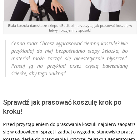
Biała koszula damska ze sklepu eButik.pl – przeczytaj jak prasować koszulę w
łatwy i przyjemny sposób!
Cenna rada: Chcesz wyprasować ciemną koszulę? Nie
przykładaj do niej bezpośrednio stopy żelazka, bo
materiał może zacząć się nieestetycznie błyszczeć.
Prasuj ją na przykład przez czystą bawełnianą
ścierkę, aby tego uniknąć.
Sprawdź jak prasować koszulę krok po
kroku!
Przed przystąpieniem do prasowania koszuli najpierw zaopatrz
się w odpowiedni sprzęt i zadbaj o wygodne stanowisko pracy.
Rozstaw deskę do prasowania i rozgrzej żelazko z generatorem