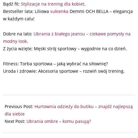
Bądź fit:
Stylizacje na trening dla kobiet
.
Bestseller lata: Liliowa
sukienka
Demmi OCH BELLA – elegancja
w każdym calu!
Dobre na lato:
Ubrania z białego jeansu – ciekawe pomysły na
modny look
.
Z życia wzięte; Męski strój sportowy – wygodnie na co dzień.
Fitness: Torba sportowa – jaką wybrać na siłownię?
Uroda i zdrowie: Akcesoria sportowe – rozwiń swój trening.
2025-
08-
Previous Post:
Hurtownia odzieży do butiku – znajdź najlepszą
06
dla siebie
Next Post:
Ubrania ombre – komu pasują?