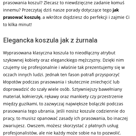
prasowania koszul? Zlecasz to niewdzięczne zadanie komuś
innemu? Przeczytaj dziś nasze porady dotyczące tego
jak
prasować koszulę
, a wkrótce dojdziesz do perfekcji i zajmie Ci
to kilka minut!
Elegancka koszula jak z żurnala
Wyprasowana klasyczna koszula to nieodłączny atrybut
szykownej kobiety oraz eleganckiego mężczyzny. Dzięki nim
czujemy się profesjonalnie i właśnie tak prezentujemy się w
oczach innych ludzi. Jednak ten fason potrafi przysporzyć
kłopotów podczas prasowania i skutecznie zniechęcić lub
doprowadzić do szały wiele osób. Sztywniejszy bawełniany
materiał, kołnierzyk, rękawy oraz mankiety czy przestrzenie
między guzikami, to zazwyczaj największe bolączki podczas
prasowania tego ubrania. Jeśli nosisz koszule codziennie do
pracy, to musisz opanować zasady ich prasowania, bo inaczej
zwariujesz. Owszem, możesz skorzystać z płatnych usług
profesjonalistów, ale nie każdy może sobie na to pozwolić.