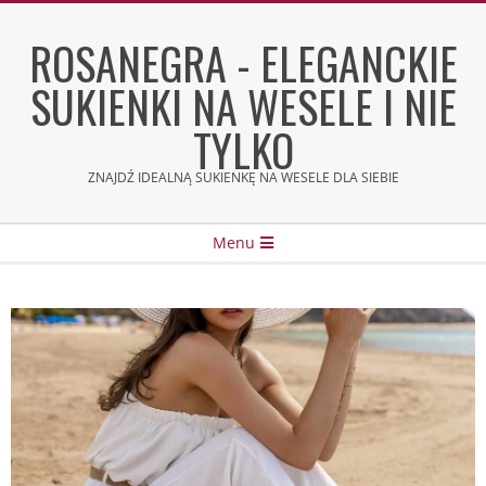
Skip
to
ROSANEGRA - ELEGANCKIE
content
SUKIENKI NA WESELE I NIE
TYLKO
ZNAJDŹ IDEALNĄ SUKIENKĘ NA WESELE DLA SIEBIE
Secondary
Menu
Navigation
Menu