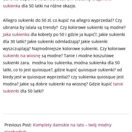
sukienka
dla 50 latki na różne okazje.
Allegro sukienki do 50 zł, co kupić na allegro wyprzedaż? Czy
ubrania by lalala są trendy? Czy kolorowe sukienki są modne?
Jaka sukienka
dla kobiety po 50 i gdzie ja kupić?, Jakie sukienki
dla 30 latki? Jakie sukienki odmładzają? Jakie sukienki
wyszczuplają? Najmodniejsze kolorowe sukienki. Czy kolorowe
sukienki na wiosnę
są modne? Tanie i modne koszulowe
sukienki zara, modna lou sukienka, modna sukienka dla 50
latki, co to jest quiosque?, gdzie kupić quiosque sukienki? od
kiedy jest w quiosque wyprzedaż? czy sukienka quiosque jest
modna? Jakie są dobre sukienki na wiosnę? Gdzie kupić
tanie
sukienki
dla 50 latki?
2025-
07-
Previous Post:
Komplety damskie na lato – twój modny
15
niezbędnik