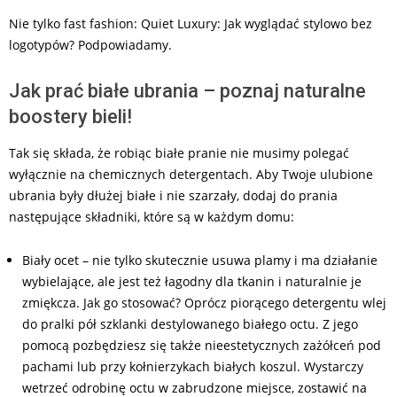
Nie tylko fast fashion: Quiet Luxury: Jak wyglądać stylowo bez
logotypów? Podpowiadamy.
Jak prać białe ubrania – poznaj naturalne
boostery bieli!
Tak się składa, że robiąc białe pranie nie musimy polegać
wyłącznie na chemicznych detergentach. Aby Twoje ulubione
ubrania były dłużej białe i nie szarzały, dodaj do prania
następujące składniki, które są w każdym domu:
Biały ocet – nie tylko skutecznie usuwa plamy i ma działanie
wybielające, ale jest też łagodny dla tkanin i naturalnie je
zmiękcza. Jak go stosować? Oprócz piorącego detergentu wlej
do pralki pół szklanki destylowanego białego octu. Z jego
pomocą pozbędziesz się także nieestetycznych zażółceń pod
pachami lub przy kołnierzykach białych koszul. Wystarczy
wetrzeć odrobinę octu w zabrudzone miejsce, zostawić na