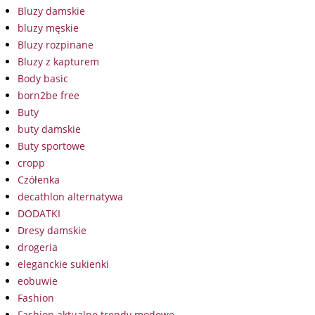
Bluzy damskie
bluzy męskie
Bluzy rozpinane
Bluzy z kapturem
Body basic
born2be free
Buty
buty damskie
Buty sportowe
cropp
Czółenka
decathlon alternatywa
DODATKI
Dresy damskie
drogeria
eleganckie sukienki
eobuwie
Fashion
Fashion aktualne trendy modowe