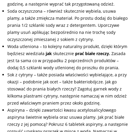
godzinę, a następnie wyprać tak przygotowaną odzież.
Soda oczyszczona – również skutecznie wybiela, usuwa
plamy, a także zmiękcza materiał. Po prostu dodaj do białego
prania 1/2 szklanki sody wraz z detergentem. Uporczywe
plamy usuń aplikując bezpośrednio na nie trochę sody
oczyszczonej zmieszanej z sokiem z cytryny.
Woda utleniona – to kolejny naturalny produkt, dzięki którym
będziesz wiedziała
jak
skutecznie
prać białe rzeczy.
Zasada
jest ta sama co w przypadku 2 poprzednich produktów –
dodaj 0,5 szklanki wody utlenionej do proszku do prania.
Sok z cytryny – także posiada właściwości wybielające, a przy
okazji – podobnie jak ocet – także bakteriobójcze. Jak go
stosować do prania białych rzeczy? Zagotuj garnek wody z
kilkoma plastrami cytryny, następnie namaczaj w nim odzież
przed właściwym praniem przez około godzinę.
Aspiryna – dzięki zawartości kwasu acetylosalicylowego
aspiryna świetnie wybiela oraz usuwa plamy. Jak prać białe
rzeczy z jej pomocą? Pokrusz 6 tabletek aspiryny, a następnie
rozpuść uzyskany proszek w misce z wodą. Namaczaj w