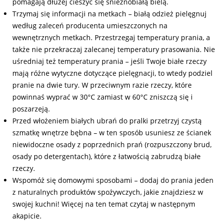
pomagają dłużej cieszyć się śnieżnobiałą bielą.
Trzymaj się informacji na metkach – białą odzież pielęgnuj
według zaleceń producenta umieszczonych na
wewnętrznych metkach. Przestrzegaj temperatury prania, a
także nie przekraczaj zalecanej temperatury prasowania. Nie
uśredniaj też temperatury prania – jeśli Twoje białe rzeczy
mają różne wytyczne dotyczące pielęgnacji, to wtedy podziel
pranie na dwie tury. W przeciwnym razie rzeczy, które
powinnaś wyprać w 30°C zamiast w 60°C zniszczą się i
poszarzeją.
Przed włożeniem białych ubrań do pralki przetrzyj czystą
szmatkę wnętrze bębna – w ten sposób usuniesz ze ścianek
niewidoczne osady z poprzednich prań (rozpuszczony brud,
osady po detergentach), które z łatwością zabrudzą białe
rzeczy.
Wspomóż się domowymi sposobami – dodaj do prania jeden
z naturalnych produktów spożywczych, jakie znajdziesz w
swojej kuchni! Więcej na ten temat czytaj w następnym
akapicie.