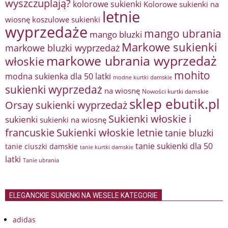
wyszczuplają?
kolorowe sukienki
Kolorowe sukienki na
letnie
wiosnę
koszulowe sukienki
wyprzedaże
mango ubrania
mango bluzki
Markowe sukienki
markowe bluzki wyprzedaż
markowe ubrania wyprzedaż
włoskie
mohito
modna sukienka dla 50 latki
modne kurtki damskie
sukienki wyprzedaż
na wiosnę
Nowości kurtki damskie
sklep ebutik.pl
Orsay sukienki wyprzedaż
Sukienki włoskie i
sukienki
sukienki na wiosnę
francuskie
Sukienki włoskie letnie
tanie bluzki
tanie sukienki dla 50
tanie ciuszki damskie
tanie kurtki damskie
latki
Tanie ubrania
ELEGANCKIE SUKIENKI NA WESELE KATEGORIE
adidas