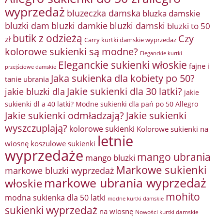
wyprzedaż
bluzeczka damska
bluzka damskie
bluzki damkie
bluzki dam
bluzki damski
bluzki to 50
butik z odzieżą
Czy
zł
Carry kurtki damskie wyprzedaż
kolorowe sukienki są modne?
Eleganckie kurtki
Eleganckie sukienki włoskie
fajne i
przejściowe damskie
Jaka sukienka dla kobiety po 50?
tanie ubrania
Jakie sukienki dla 30 latki?
jakie bluzki dla
jakie
sukienki dl a 40 latki? Modne sukienki dla pań po 50 Allegro
Jakie sukienki odmładzają?
Jakie sukienki
wyszczuplają?
kolorowe sukienki
Kolorowe sukienki na
letnie
wiosnę
koszulowe sukienki
wyprzedaże
mango ubrania
mango bluzki
Markowe sukienki
markowe bluzki wyprzedaż
markowe ubrania wyprzedaż
włoskie
mohito
modna sukienka dla 50 latki
modne kurtki damskie
sukienki wyprzedaż
na wiosnę
Nowości kurtki damskie