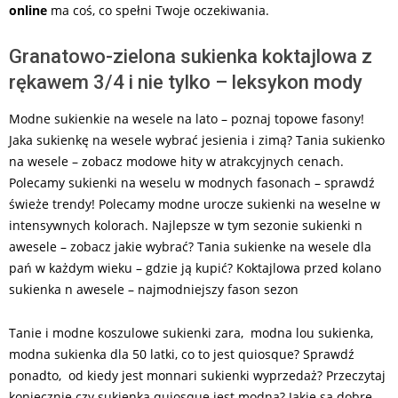
online
ma coś, co spełni Twoje oczekiwania.
Granatowo-zielona sukienka koktajlowa z
rękawem 3/4 i nie tylko – leksykon mody
Modne sukienkie na wesele na lato – poznaj topowe fasony!
Jaka sukienkę na wesele wybrać jesienia i zimą? Tania sukienko
na wesele – zobacz modowe hity w atrakcyjnych cenach.
Polecamy sukienki na weselu w modnych fasonach – sprawdź
świeże trendy! Polecamy modne urocze sukienki na weselne w
intensywnych kolorach. Najlepsze w tym sezonie sukienki n
awesele – zobacz jakie wybrać? Tania sukienke na wesele dla
pań w każdym wieku – gdzie ją kupić? Koktajlowa przed kolano
sukienka n awesele – najmodniejszy fason sezon
Tanie i modne koszulowe sukienki zara, modna lou sukienka,
modna sukienka dla 50 latki, co to jest quiosque? Sprawdź
ponadto, od kiedy jest monnari sukienki wyprzedaż? Przeczytaj
koniecznie czy sukienka quiosque jest modna? Jakie są dobre