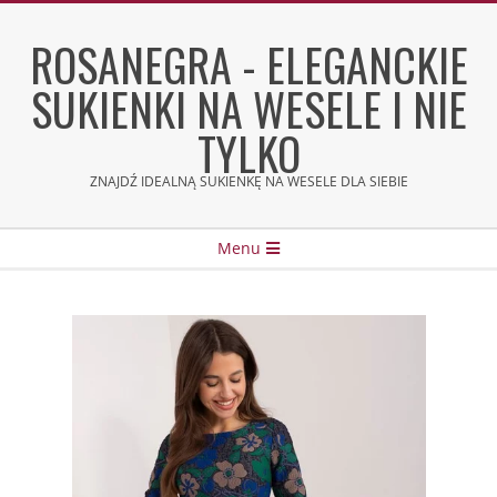
Skip
to
ROSANEGRA - ELEGANCKIE
content
SUKIENKI NA WESELE I NIE
TYLKO
ZNAJDŹ IDEALNĄ SUKIENKĘ NA WESELE DLA SIEBIE
Secondary
Menu
Navigation
Menu