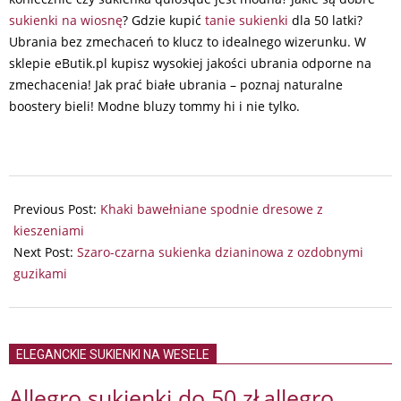
sukienki na wiosnę
? Gdzie kupić
tanie sukienki
dla 50 latki?
Ubrania bez zmechaceń to klucz to idealnego wizerunku. W
sklepie eButik.pl kupisz wysokiej jakości ubrania odporne na
zmechacenia! Jak prać białe ubrania – poznaj naturalne
boostery bieli! Modne bluzy tommy hi i nie tylko.
2024-
09-
Previous Post:
Khaki bawełniane spodnie dresowe z
16
kieszeniami
Next Post:
Szaro-czarna sukienka dzianinowa z ozdobnymi
guzikami
ELEGANCKIE SUKIENKI NA WESELE
Allegro sukienki do 50 zł
allegro