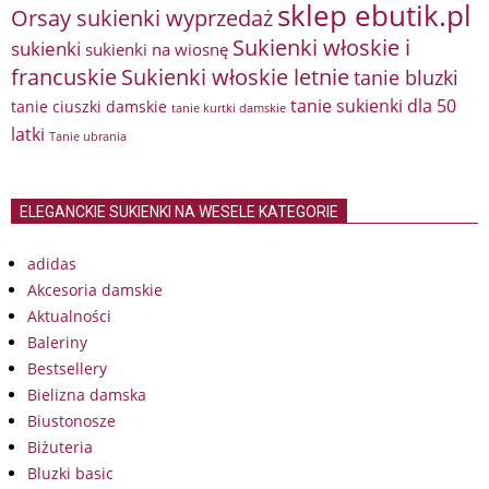
sklep ebutik.pl
Orsay sukienki wyprzedaż
Sukienki włoskie i
sukienki
sukienki na wiosnę
francuskie
Sukienki włoskie letnie
tanie bluzki
tanie sukienki dla 50
tanie ciuszki damskie
tanie kurtki damskie
latki
Tanie ubrania
ELEGANCKIE SUKIENKI NA WESELE KATEGORIE
adidas
Akcesoria damskie
Aktualności
Baleriny
Bestsellery
Bielizna damska
Biustonosze
Biżuteria
Bluzki basic