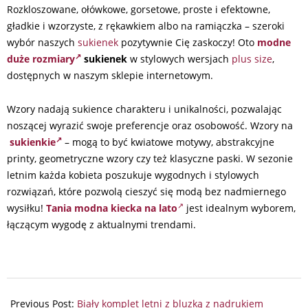
Rozkloszowane, ołówkowe, gorsetowe, proste i efektowne,
gładkie i wzorzyste, z rękawkiem albo na ramiączka – szeroki
wybór naszych
sukienek
pozytywnie Cię zaskoczy! Oto
modne
duże rozmiary
sukienek
w stylowych wersjach
plus size
,
dostępnych w naszym sklepie internetowym.
Wzory nadają sukience charakteru i unikalności, pozwalając
noszącej wyrazić swoje preferencje oraz osobowość. Wzory na
sukienkie
– mogą to być kwiatowe motywy, abstrakcyjne
printy, geometryczne wzory czy też klasyczne paski. W sezonie
letnim każda kobieta poszukuje wygodnych i stylowych
rozwiązań, które pozwolą cieszyć się modą bez nadmiernego
wysiłku!
Tania modna kiecka na lato
jest idealnym wyborem,
łączącym wygodę z aktualnymi trendami.
2024-
07-
Previous Post:
Biały komplet letni z bluzką z nadrukiem