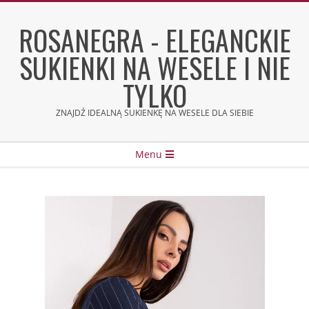
Skip
to
ROSANEGRA - ELEGANCKIE
content
SUKIENKI NA WESELE I NIE
TYLKO
ZNAJDŹ IDEALNĄ SUKIENKĘ NA WESELE DLA SIEBIE
Secondary
Menu
Navigation
Menu