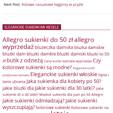
02
Next Post:
Różowe casualowe legginsy w prążki
ELEGANCKIE SUKIENKI NA WESELE
Allegro sukienki do 50 zł
allegro
wyprzedaż
bluzeczka damska
bluzka damskie
bluzki damkie
bluzki dam
bluzki damski
bluzki to 50
butik z odzieżą
Czy
zł
Carry kurtki damskie wyprzedaż
kolorowe sukienki są modne?
Eleganckie kurtki
Eleganckie sukienki włoskie
fajne i
przejściowe damskie
Jaka sukienka dla kobiety po 50?
tanie ubrania
Jakie sukienki dla 30 latki?
jakie bluzki dla
jakie
sukienki dl a 40 latki? Modne sukienki dla pań po 50 Allegro
Jakie sukienki odmładzają?
Jakie sukienki
wyszczuplają?
kolorowe sukienki
Kolorowe sukienki na