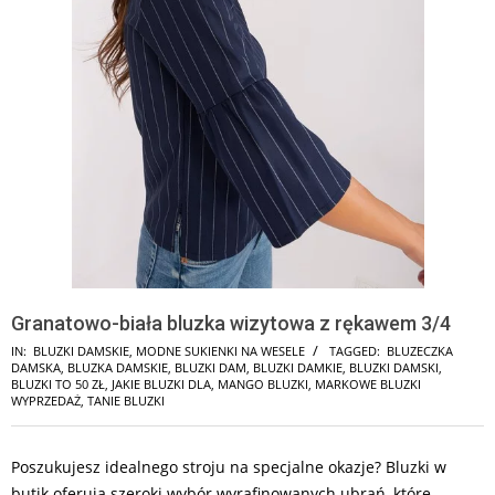
Granatowo-biała bluzka wizytowa z rękawem 3/4
IN:
BLUZKI DAMSKIE
,
MODNE SUKIENKI NA WESELE
TAGGED:
BLUZECZKA
DAMSKA
,
BLUZKA DAMSKIE
,
BLUZKI DAM
,
BLUZKI DAMKIE
,
BLUZKI DAMSKI
,
BLUZKI TO 50 ZŁ
,
JAKIE BLUZKI DLA
,
MANGO BLUZKI
,
MARKOWE BLUZKI
WYPRZEDAŻ
,
TANIE BLUZKI
Poszukujesz idealnego stroju na specjalne okazje? Bluzki w
butik oferują szeroki wybór wyrafinowanych ubrań, które