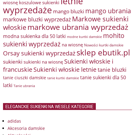
letnie
wiosnę
koszulowe sukienki
wyprzedaże
mango ubrania
mango bluzki
Markowe sukienki
markowe bluzki wyprzedaż
markowe ubrania wyprzedaż
włoskie
mohito
modna sukienka dla 50 latki
modne kurtki damskie
sukienki wyprzedaż
na wiosnę
Nowości kurtki damskie
sklep ebutik.pl
Orsay sukienki wyprzedaż
Sukienki włoskie i
sukienki
sukienki na wiosnę
francuskie
Sukienki włoskie letnie
tanie bluzki
tanie sukienki dla 50
tanie ciuszki damskie
tanie kurtki damskie
latki
Tanie ubrania
ELEGANCKIE SUKIENKI NA WESELE KATEGORIE
adidas
Akcesoria damskie