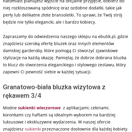
natomiast planujesz wyjście na oficjalne przyjęcie, dobierz do
niej rozkloszowaną spódnicę oraz ozdobne dodatki, takie jak
perły lub delikatne złote bransoletki. To sprawi, że Twój strój
będzie nie tylko elegancki, ale i bardzo kobiecy.
Zapraszamy do odwiedzenia naszego sklepu na ebutik.pl, gdzie
znajdziesz szeroką ofertę bluzek oraz innych elementów
damskiej garderoby, które pomogą Ci stworzyć zjawiskowe
stylizacje na każdą okazję. Pamiętaj, że dobrze dobrana bluzka
to klucz do stworzenia eleganckiego i stylowego zestawu, który
zapewni Ci pewność siebie w każdej sytuacji.
Granatowo-biała bluzka wizytowa z
rękawem 3/4
Modne
sukienki wieczorowe
z aplikacjami, cekinami,
koronkami czy haftami są idealnym wyborem na bardziej
luksusowe i ekskluzywne wydarzenia. W naszej ofercie
znajdziesz
sukienki
przeznaczone dosłownie dla każdej kobiety.