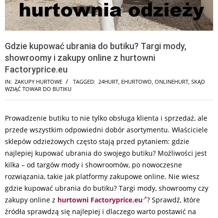
Gdzie kupować ubrania do butiku? Targi mody,
showroomy i zakupy online z hurtowni
Factoryprice.eu
IN:
ZAKUPY HURTOWE
TAGGED:
24HURT
,
EHURTOWO
,
ONLINEHURT
,
SKĄD
WZIĄĆ TOWAR DO BUTIKU
Prowadzenie butiku to nie tylko obsługa klienta i sprzedaż, ale
przede wszystkim odpowiedni dobór asortymentu. Właściciele
sklepów odzieżowych często stają przed pytaniem: gdzie
najlepiej kupować ubrania do swojego butiku? Możliwości jest
kilka – od targów mody i showroomów, po nowoczesne
rozwiązania, takie jak platformy zakupowe online. Nie wiesz
gdzie kupować ubrania do butiku? Targi mody, showroomy czy
zakupy online z
hurtowni Factoryprice.eu
? Sprawdź, które
źródła sprawdzą się najlepiej i dlaczego warto postawić na