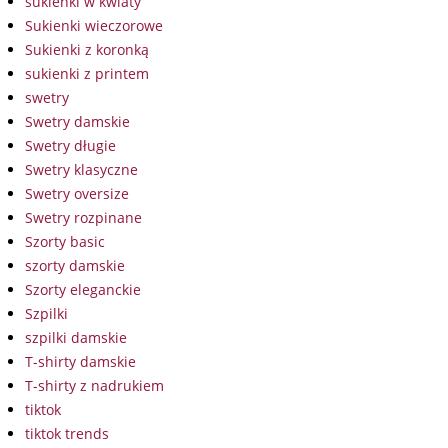
sukienki w kwiaty
Sukienki wieczorowe
Sukienki z koronką
sukienki z printem
swetry
Swetry damskie
Swetry długie
Swetry klasyczne
Swetry oversize
Swetry rozpinane
Szorty basic
szorty damskie
Szorty eleganckie
Szpilki
szpilki damskie
T-shirty damskie
T-shirty z nadrukiem
tiktok
tiktok trends