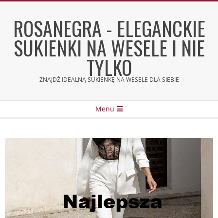
Skip
to
ROSANEGRA - ELEGANCKIE
content
SUKIENKI NA WESELE I NIE
TYLKO
ZNAJDŹ IDEALNĄ SUKIENKĘ NA WESELE DLA SIEBIE
Secondary
Menu
Navigation
Menu