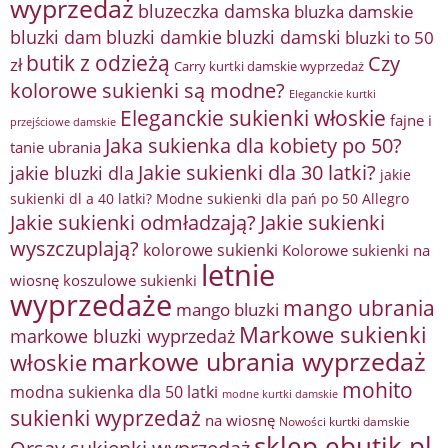
wyprzedaż
bluzeczka damska
bluzka damskie
bluzki damkie
bluzki dam
bluzki damski
bluzki to 50
butik z odzieżą
Czy
zł
Carry kurtki damskie wyprzedaż
kolorowe sukienki są modne?
Eleganckie kurtki
Eleganckie sukienki włoskie
fajne i
przejściowe damskie
Jaka sukienka dla kobiety po 50?
tanie ubrania
Jakie sukienki dla 30 latki?
jakie bluzki dla
jakie
sukienki dl a 40 latki? Modne sukienki dla pań po 50 Allegro
Jakie sukienki odmładzają?
Jakie sukienki
wyszczuplają?
kolorowe sukienki
Kolorowe sukienki na
letnie
wiosnę
koszulowe sukienki
wyprzedaże
mango ubrania
mango bluzki
Markowe sukienki
markowe bluzki wyprzedaż
markowe ubrania wyprzedaż
włoskie
mohito
modna sukienka dla 50 latki
modne kurtki damskie
sukienki wyprzedaż
na wiosnę
Nowości kurtki damskie
sklep ebutik.pl