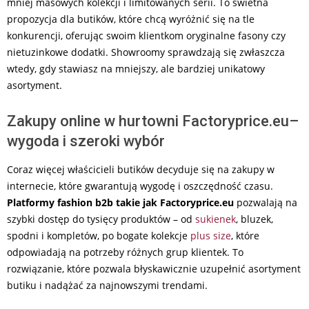
mniej masowych kolekcji i limitowanych serii. To świetna
propozycja dla butików, które chcą wyróżnić się na tle
konkurencji, oferując swoim klientkom oryginalne fasony czy
nietuzinkowe dodatki. Showroomy sprawdzają się zwłaszcza
wtedy, gdy stawiasz na mniejszy, ale bardziej unikatowy
asortyment.
Zakupy online w hurtowni Factoryprice.eu–
wygoda i szeroki wybór
Coraz więcej właścicieli butików decyduje się na zakupy w
internecie, które gwarantują wygodę i oszczędność czasu.
Platformy fashion b2b takie jak Factoryprice.eu
pozwalają na
szybki dostęp do tysięcy produktów – od
sukienek
, bluzek,
spodni i kompletów, po bogate kolekcje
plus size
, które
odpowiadają na potrzeby różnych grup klientek. To
rozwiązanie, które pozwala błyskawicznie uzupełnić asortyment
butiku i nadążać za najnowszymi trendami.