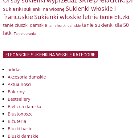
Orsay sukienki wyprzedaż
Sukienki włoskie i
sukienki
sukienki na wiosnę
francuskie
Sukienki włoskie letnie
tanie bluzki
tanie sukienki dla 50
tanie ciuszki damskie
tanie kurtki damskie
latki
Tanie ubrania
ELEGANCKIE SUKIENKI NA WESELE KATEGORIE
adidas
Akcesoria damskie
Aktualności
Baleriny
Bestsellery
Bielizna damska
Biustonosze
Biżuteria
Bluzki basic
Bluzki damskie