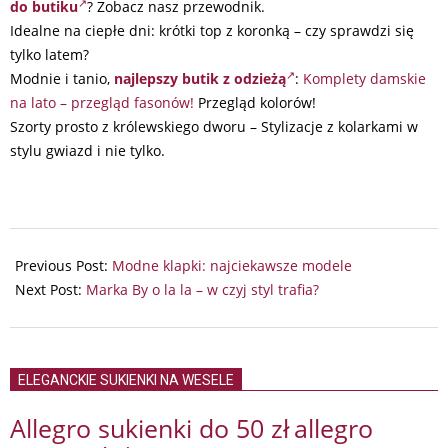
do butiku
? Zobacz nasz przewodnik.
Idealne na ciepłe dni: krótki top z koronką – czy sprawdzi się
tylko latem?
Modnie i tanio,
najlepszy butik z odzieżą
:
Komplety damskie
na lato – przegląd fasonów!
Przegląd kolorów!
Szorty prosto z królewskiego dworu – Stylizacje z kolarkami w
stylu gwiazd i nie tylko.
2025-
08-
Previous Post:
Modne klapki: najciekawsze modele
25
Next Post:
Marka By o la la – w czyj styl trafia?
ELEGANCKIE SUKIENKI NA WESELE
Allegro sukienki do 50 zł
allegro