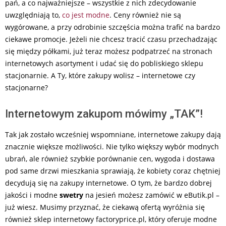
pań, a co najważniejsze – wszystkie z nich zdecydowanie
uwzględniają to,
co jest modne
. Ceny również nie są
wygórowane, a przy odrobinie szczęścia można trafić na bardzo
ciekawe promocje. Jeżeli nie chcesz tracić czasu przechadzając
się między półkami, już teraz możesz podpatrzeć na stronach
internetowych asortyment i udać się do pobliskiego sklepu
stacjonarnie. A Ty, które zakupy wolisz – internetowe czy
stacjonarne?
Internetowym zakupom mówimy „TAK”!
Tak jak zostało wcześniej wspomniane, internetowe zakupy dają
znacznie większe możliwości. Nie tylko większy wybór modnych
ubrań, ale również szybkie porównanie cen, wygoda i dostawa
pod same drzwi mieszkania sprawiają, że kobiety coraz chętniej
decydują się na zakupy internetowe. O tym, że bardzo dobrej
jakości i modne
swetry
na jesień możesz zamówić w eButik.pl –
już wiesz. Musimy przyznać, że ciekawą ofertą wyróżnia się
również sklep internetowy factoryprice.pl, który oferuje modne