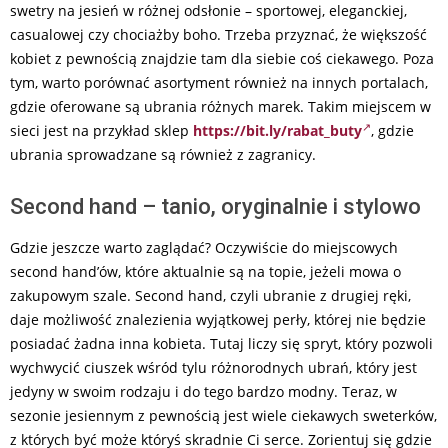
swetry na jesień w różnej odsłonie – sportowej, eleganckiej,
casualowej czy chociażby boho. Trzeba przyznać, że większość
kobiet z pewnością znajdzie tam dla siebie coś ciekawego. Poza
tym, warto porównać asortyment również na innych portalach,
gdzie oferowane są ubrania różnych marek. Takim miejscem w
sieci jest na przykład sklep
https://bit.ly/rabat_buty
, gdzie
ubrania sprowadzane są również z zagranicy.
Second hand – tanio, oryginalnie i stylowo
Gdzie jeszcze warto zaglądać? Oczywiście do miejscowych
second hand’ów, które aktualnie są na topie, jeżeli mowa o
zakupowym szale. Second hand, czyli ubranie z drugiej ręki,
daje możliwość znalezienia wyjątkowej perły, której nie będzie
posiadać żadna inna kobieta. Tutaj liczy się spryt, który pozwoli
wychwycić ciuszek wśród tylu różnorodnych ubrań, który jest
jedyny w swoim rodzaju i do tego bardzo modny. Teraz, w
sezonie jesiennym z pewnością jest wiele ciekawych sweterków,
z których być może któryś skradnie Ci serce. Zorientuj się gdzie