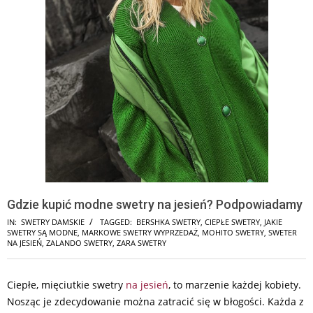
Gdzie kupić modne swetry na jesień? Podpowiadamy
IN:
SWETRY DAMSKIE
TAGGED:
BERSHKA SWETRY
,
CIEPŁE SWETRY
,
JAKIE
SWETRY SĄ MODNE
,
MARKOWE SWETRY WYPRZEDAŻ
,
MOHITO SWETRY
,
SWETER
NA JESIEŃ
,
ZALANDO SWETRY
,
ZARA SWETRY
Ciepłe, mięciutkie swetry
na jesień
, to marzenie każdej kobiety.
Nosząc je zdecydowanie można zatracić się w błogości. Każda z