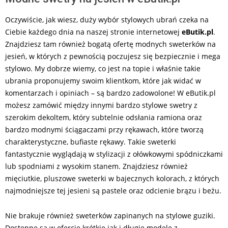
Oczywiście, jak wiesz, duży wybór stylowych ubrań czeka na
Ciebie każdego dnia na naszej stronie internetowej
eButik.pl
.
Znajdziesz tam również bogatą ofertę modnych sweterków na
jesień, w których z pewnością poczujesz się bezpiecznie i mega
stylowo. My dobrze wiemy, co jest na topie i właśnie takie
ubrania proponujemy swoim klientkom, które jak widać w
komentarzach i opiniach – są bardzo zadowolone! W eButik.pl
możesz zamówić między innymi bardzo stylowe swetry z
szerokim dekoltem, który subtelnie odsłania ramiona oraz
bardzo modnymi ściągaczami przy rękawach, które tworzą
charakterystyczne, bufiaste rękawy. Takie sweterki
fantastycznie wyglądają w stylizacji z ołówkowymi spódniczkami
lub spodniami z wysokim stanem. Znajdziesz również
mięciutkie, pluszowe sweterki w bajecznych kolorach, z których
najmodniejsze tej jesieni są pastele oraz odcienie brązu i beżu.
Nie brakuje również sweterków zapinanych na stylowe guziki.
Dostępne są w ofercie krótkie jak i długie modele z