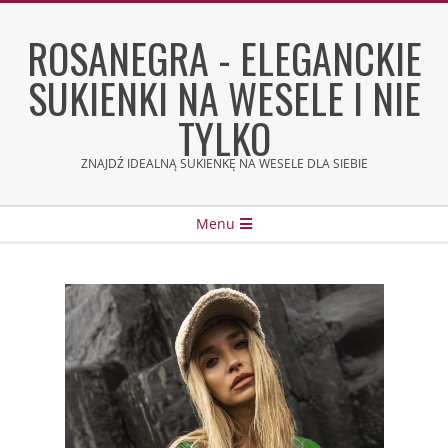
Skip
to
ROSANEGRA - ELEGANCKIE
content
SUKIENKI NA WESELE I NIE
TYLKO
ZNAJDŹ IDEALNĄ SUKIENKĘ NA WESELE DLA SIEBIE
Secondary
Menu
Navigation
Menu