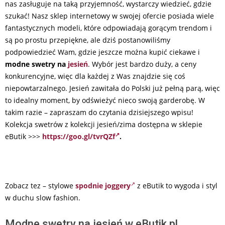
nas zasługuje na taką przyjemność, wystarczy wiedzieć, gdzie
szukać! Nasz sklep internetowy w swojej ofercie posiada wiele
fantastycznych modeli, które odpowiadają gorącym trendom i
są po prostu przepiękne, ale dziś postanowiliśmy
podpowiedzieć Wam, gdzie jeszcze można kupić ciekawe i
modne swetry na
jesień
. Wybór jest bardzo duży, a ceny
konkurencyjne, więc dla każdej z Was znajdzie się coś
niepowtarzalnego. Jesień zawitała do Polski już pełną parą, więc
to idealny moment, by odświeżyć nieco swoją garderobę. W
takim razie – zapraszam do czytania dzisiejszego wpisu!
Kolekcja swetrów z kolekcji jesień/zima dostępna w sklepie
eButik >>>
https://goo.gl/tvrQZf
.
Zobacz tez – stylowe
spodnie joggery
z eButik to wygoda i styl
w duchu slow fashion.
Modne swetry na jesień w eButik.pl