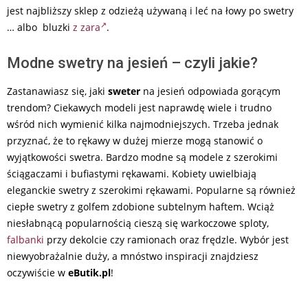
jest najbliższy sklep z odzieżą używaną i leć na łowy po swetry
… albo bluzki
z zara
.
Modne swetry na jesień – czyli jakie?
Zastanawiasz się, jaki
sweter
na jesień odpowiada gorącym
trendom? Ciekawych modeli jest naprawdę wiele i trudno
wśród nich wymienić kilka najmodniejszych. Trzeba jednak
przyznać, że to rękawy w dużej mierze mogą stanowić o
wyjątkowości swetra. Bardzo modne są modele z szerokimi
ściągaczami i bufiastymi rękawami. Kobiety uwielbiają
eleganckie swetry z szerokimi rękawami. Popularne są również
ciepłe swetry z golfem zdobione subtelnym haftem. Wciąż
niesłabnącą popularnością cieszą się warkoczowe sploty,
falbanki
przy dekolcie czy ramionach oraz frędzle. Wybór jest
niewyobrażalnie duży, a mnóstwo inspiracji znajdziesz
oczywiście w
eButik.pl
!