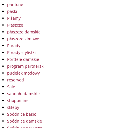
pantone
paski
Piżamy
Płaszcze
płaszcze damskie
płaszcze zimowe
Porady
Porady stylistki
Portfele damskie
program partnerski
pudelek modowy
reserved
Sale
sandału damskie
shoponline
sklepy
Spódnice basic
Spódnice damskie
Spódnice dresowe