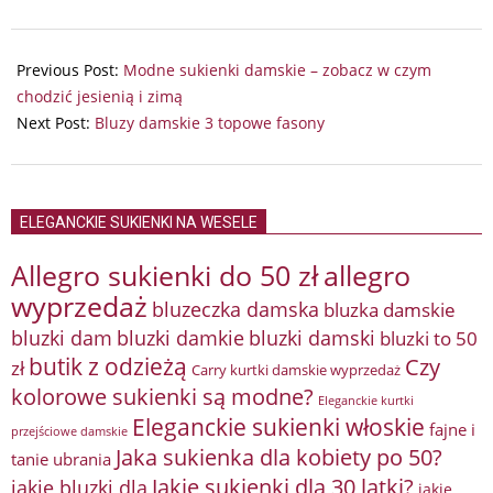
2025-
10-
Previous Post:
Modne sukienki damskie – zobacz w czym
05
chodzić jesienią i zimą
Next Post:
Bluzy damskie 3 topowe fasony
ELEGANCKIE SUKIENKI NA WESELE
Allegro sukienki do 50 zł
allegro
wyprzedaż
bluzeczka damska
bluzka damskie
bluzki damkie
bluzki dam
bluzki damski
bluzki to 50
butik z odzieżą
Czy
zł
Carry kurtki damskie wyprzedaż
kolorowe sukienki są modne?
Eleganckie kurtki
Eleganckie sukienki włoskie
fajne i
przejściowe damskie
Jaka sukienka dla kobiety po 50?
tanie ubrania
Jakie sukienki dla 30 latki?
jakie bluzki dla
jakie