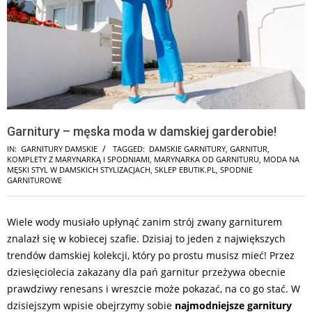
Garnitury – męska moda w damskiej garderobie!
IN:
GARNITURY DAMSKIE
TAGGED:
DAMSKIE GARNITURY
,
GARNITUR
,
KOMPLETY Z MARYNARKĄ I SPODNIAMI
,
MARYNARKA OD GARNITURU
,
MODA NA
MĘSKI STYL W DAMSKICH STYLIZACJACH
,
SKLEP EBUTIK.PL
,
SPODNIE
GARNITUROWE
Wiele wody musiało upłynąć zanim strój zwany garniturem
znalazł się w kobiecej szafie. Dzisiaj to jeden z największych
trendów damskiej kolekcji, który po prostu musisz mieć! Przez
dziesięciolecia zakazany dla pań garnitur przeżywa obecnie
prawdziwy renesans i wreszcie może pokazać, na co go stać. W
dzisiejszym wpisie obejrzymy sobie
najmodniejsze
garnitury