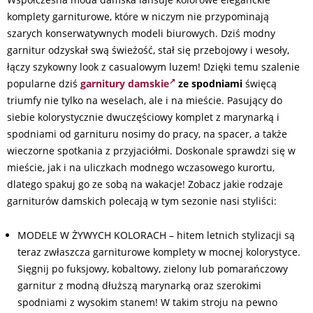
komplety garniturowe, które w niczym nie przypominają
szarych konserwatywnych modeli biurowych. Dziś modny
garnitur odzyskał swą świeżość, stał się przebojowy i wesoły,
łączy szykowny look z casualowym luzem! Dzięki temu szalenie
popularne dziś
garnitury damskie
ze spodniami
święcą
triumfy nie tylko na weselach, ale i na mieście. Pasujący do
siebie kolorystycznie dwuczęściowy komplet z marynarką i
spodniami od garnituru nosimy do pracy, na spacer, a także
wieczorne spotkania z przyjaciółmi. Doskonale sprawdzi się w
mieście, jak i na uliczkach modnego wczasowego kurortu,
dlatego spakuj go ze sobą na wakacje! Zobacz jakie rodzaje
garniturów damskich polecają w tym sezonie nasi styliści:
MODELE W ŻYWYCH KOLORACH – hitem letnich stylizacji są
teraz zwłaszcza garniturowe komplety w mocnej kolorystyce.
Sięgnij po fuksjowy, kobaltowy, zielony lub pomarańczowy
garnitur z modną dłuższą marynarką oraz szerokimi
spodniami z wysokim stanem! W takim stroju na pewno