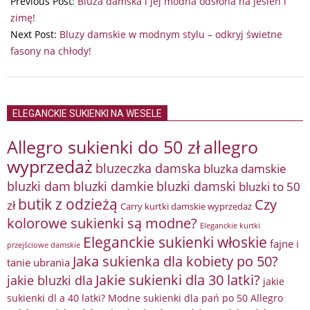
Previous Post:
Bluza damska i jej modna odsłona na jesień i
18
zimę!
Next Post:
Bluzy damskie w modnym stylu – odkryj świetne
fasony na chłody!
ELEGANCKIE SUKIENKI NA WESELE
Allegro sukienki do 50 zł
allegro
wyprzedaż
bluzeczka damska
bluzka damskie
bluzki damkie
bluzki dam
bluzki damski
bluzki to 50
butik z odzieżą
Czy
zł
Carry kurtki damskie wyprzedaż
kolorowe sukienki są modne?
Eleganckie kurtki
Eleganckie sukienki włoskie
fajne i
przejściowe damskie
Jaka sukienka dla kobiety po 50?
tanie ubrania
Jakie sukienki dla 30 latki?
jakie bluzki dla
jakie
sukienki dl a 40 latki? Modne sukienki dla pań po 50 Allegro