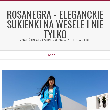
Skip
to
ROSANEGRA - ELEGANCKIE
content
SUKIENKI NA WESELE I NIE
TYLKO
ZNAJDŹ IDEALNĄ SUKIENKĘ NA WESELE DLA SIEBIE
Secondary
Menu
Navigation
Menu