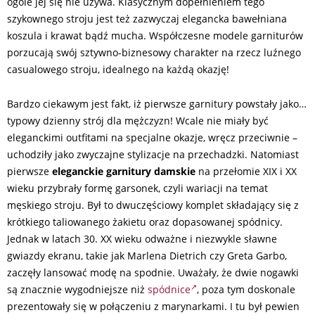
ogóle jej się nie używa. Klasycznym dopełnieniem tego
szykownego stroju jest też zazwyczaj elegancka bawełniana
koszula i krawat bądź mucha. Współczesne modele garniturów
porzucają swój sztywno-biznesowy charakter na rzecz luźnego
casualowego stroju, idealnego na każdą okazję!
Bardzo ciekawym jest fakt, iż pierwsze garnitury powstały jako…
typowy dzienny strój dla mężczyzn! Wcale nie miały być
eleganckimi outfitami na specjalne okazje, wręcz przeciwnie –
uchodziły jako zwyczajne stylizacje na przechadzki. Natomiast
pierwsze
eleganckie garnitury damskie
na przełomie XIX i XX
wieku przybrały formę garsonek, czyli wariacji na temat
męskiego stroju. Był to dwuczęściowy komplet składający się z
krótkiego taliowanego żakietu oraz dopasowanej spódnicy.
Jednak w latach 30. XX wieku odważne i niezwykle sławne
gwiazdy ekranu, takie jak Marlena Dietrich czy Greta Garbo,
zaczęły lansować modę na spodnie. Uważały, że dwie nogawki
są znacznie wygodniejsze niż
spódnice
, poza tym doskonale
prezentowały się w połączeniu z marynarkami. I tu był pewien