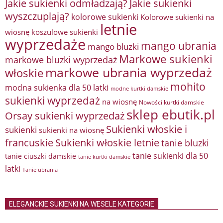
Jakie sukienki odmładzają?
Jakie sukienki
wyszczuplają?
kolorowe sukienki
Kolorowe sukienki na
letnie
wiosnę
koszulowe sukienki
wyprzedaże
mango ubrania
mango bluzki
Markowe sukienki
markowe bluzki wyprzedaż
markowe ubrania wyprzedaż
włoskie
mohito
modna sukienka dla 50 latki
modne kurtki damskie
sukienki wyprzedaż
na wiosnę
Nowości kurtki damskie
sklep ebutik.pl
Orsay sukienki wyprzedaż
Sukienki włoskie i
sukienki
sukienki na wiosnę
francuskie
Sukienki włoskie letnie
tanie bluzki
tanie sukienki dla 50
tanie ciuszki damskie
tanie kurtki damskie
latki
Tanie ubrania
ELEGANCKIE SUKIENKI NA WESELE KATEGORIE