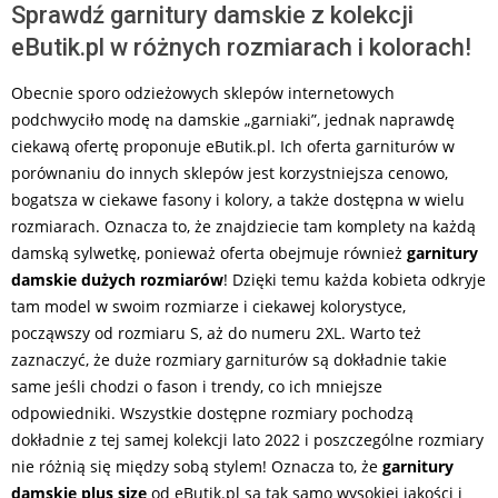
Sprawdź garnitury damskie z kolekcji
eButik.pl w różnych rozmiarach i kolorach!
Obecnie sporo odzieżowych sklepów internetowych
podchwyciło modę na damskie „garniaki”, jednak naprawdę
ciekawą ofertę proponuje eButik.pl. Ich oferta garniturów w
porównaniu do innych sklepów jest korzystniejsza cenowo,
bogatsza w ciekawe fasony i kolory, a także dostępna w wielu
rozmiarach. Oznacza to, że znajdziecie tam komplety na każdą
damską sylwetkę, ponieważ oferta obejmuje również
garnitury
damskie dużych rozmiarów
! Dzięki temu każda kobieta odkryje
tam model w swoim rozmiarze i ciekawej kolorystyce,
począwszy od rozmiaru S, aż do numeru 2XL. Warto też
zaznaczyć, że duże rozmiary garniturów są dokładnie takie
same jeśli chodzi o fason i trendy, co ich mniejsze
odpowiedniki. Wszystkie dostępne rozmiary pochodzą
dokładnie z tej samej kolekcji lato 2022 i poszczególne rozmiary
nie różnią się między sobą stylem! Oznacza to, że
garnitury
damskie plus size
od eButik.pl są tak samo wysokiej jakości i