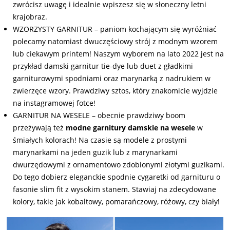
zwrócisz uwagę i idealnie wpiszesz się w słoneczny letni
krajobraz.
WZORZYSTY GARNITUR – paniom kochającym się wyróżniać
polecamy natomiast dwuczęściowy strój z modnym wzorem
lub ciekawym printem! Naszym wyborem na lato 2022 jest na
przykład damski garnitur tie-dye lub duet z gładkimi
garniturowymi spodniami oraz marynarką z nadrukiem w
zwierzęce wzory. Prawdziwy sztos, który znakomicie wyjdzie
na instagramowej fotce!
GARNITUR NA WESELE – obecnie prawdziwy boom
przeżywają też
modne garnitury damskie na wesele
w
śmiałych kolorach! Na czasie są modele z prostymi
marynarkami na jeden guzik lub z marynarkami
dwurzędowymi z ornamentowo zdobionymi złotymi guzikami.
Do tego dobierz eleganckie spodnie cygaretki od garnituru o
fasonie slim fit z wysokim stanem. Stawiaj na zdecydowane
kolory, takie jak kobaltowy, pomarańczowy, różowy, czy biały!