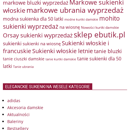
Markowe sukienki
markowe bluzki wyprzedaż
markowe ubrania wyprzedaż
włoskie
mohito
modna sukienka dla 50 latki
modne kurtki damskie
sukienki wyprzedaż
na wiosnę
Nowości kurtki damskie
sklep ebutik.pl
Orsay sukienki wyprzedaż
Sukienki włoskie i
sukienki
sukienki na wiosnę
francuskie
Sukienki włoskie letnie
tanie bluzki
tanie sukienki dla 50
tanie ciuszki damskie
tanie kurtki damskie
latki
Tanie ubrania
ELEGANCKIE SUKIENKI NA WESELE KATEGORIE
adidas
Akcesoria damskie
Aktualności
Baleriny
Bestsellery