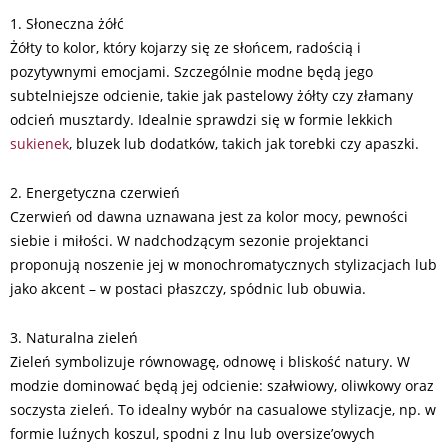
1. Słoneczna żółć
Żółty to kolor, który kojarzy się ze słońcem, radością i
pozytywnymi emocjami. Szczególnie modne będą jego
subtelniejsze odcienie, takie jak pastelowy żółty czy złamany
odcień musztardy. Idealnie sprawdzi się w formie lekkich
sukienek
, bluzek lub dodatków, takich jak torebki czy apaszki.
2. Energetyczna czerwień
Czerwień od dawna uznawana jest za kolor mocy, pewności
siebie i miłości. W nadchodzącym sezonie projektanci
proponują noszenie jej w monochromatycznych stylizacjach lub
jako akcent – w postaci płaszczy, spódnic lub obuwia.
3. Naturalna zieleń
Zieleń symbolizuje równowagę, odnowę i bliskość natury. W
modzie dominować będą jej odcienie: szałwiowy, oliwkowy oraz
soczysta zieleń. To idealny wybór na casualowe stylizacje, np. w
formie luźnych koszul, spodni z lnu lub oversize’owych