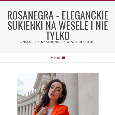
Skip
to
ROSANEGRA - ELEGANCKIE
content
SUKIENKI NA WESELE I NIE
TYLKO
ZNAJDŹ IDEALNĄ SUKIENKĘ NA WESELE DLA SIEBIE
Secondary
Menu
Navigation
Menu