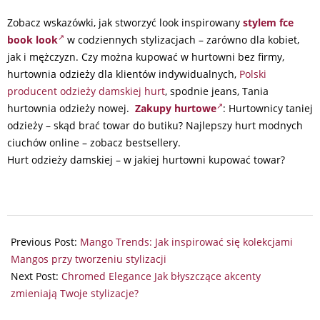
Zobacz wskazówki, jak stworzyć look inspirowany
stylem fce
book look
w codziennych stylizacjach – zarówno dla kobiet,
jak i mężczyzn. Czy można kupować w hurtowni bez firmy,
hurtownia odzieży dla klientów indywidualnych,
Polski
producent odzieży damskiej hurt
, spodnie jeans, Tania
hurtownia odzieży nowej.
Zakupy hurtowe
: Hurtownicy taniej
odzieży – skąd brać towar do butiku? Najlepszy hurt modnych
ciuchów online – zobacz bestsellery.
Hurt odzieży damskiej – w jakiej hurtowni kupować towar?
2025-
01-
Previous Post:
Mango Trends: Jak inspirować się kolekcjami
04
Mangos przy tworzeniu stylizacji
Next Post:
Chromed Elegance Jak błyszczące akcenty
zmieniają Twoje stylizacje?