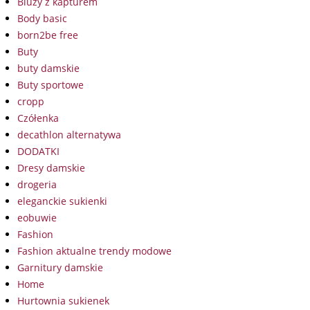
Bluzy z kapturem
Body basic
born2be free
Buty
buty damskie
Buty sportowe
cropp
Czółenka
decathlon alternatywa
DODATKI
Dresy damskie
drogeria
eleganckie sukienki
eobuwie
Fashion
Fashion aktualne trendy modowe
Garnitury damskie
Home
Hurtownia sukienek