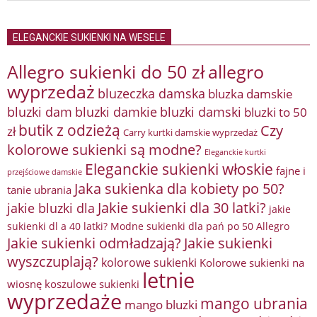
ELEGANCKIE SUKIENKI NA WESELE
Allegro sukienki do 50 zł
allegro
wyprzedaż
bluzeczka damska
bluzka damskie
bluzki damkie
bluzki dam
bluzki damski
bluzki to 50
butik z odzieżą
Czy
zł
Carry kurtki damskie wyprzedaż
kolorowe sukienki są modne?
Eleganckie kurtki
Eleganckie sukienki włoskie
fajne i
przejściowe damskie
Jaka sukienka dla kobiety po 50?
tanie ubrania
Jakie sukienki dla 30 latki?
jakie bluzki dla
jakie
sukienki dl a 40 latki? Modne sukienki dla pań po 50 Allegro
Jakie sukienki odmładzają?
Jakie sukienki
wyszczuplają?
kolorowe sukienki
Kolorowe sukienki na
letnie
wiosnę
koszulowe sukienki
wyprzedaże
mango ubrania
mango bluzki