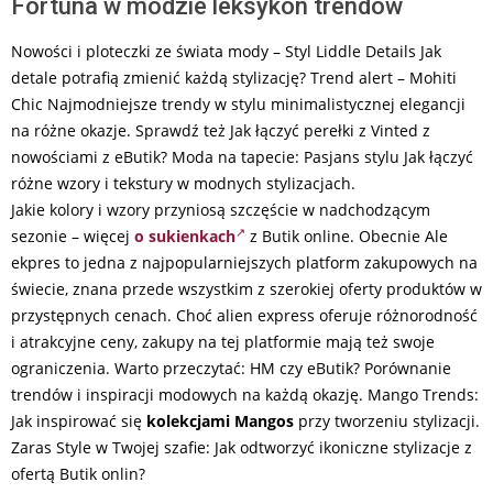
Fortuna w modzie leksykon trendów
Nowości i ploteczki ze świata mody – Styl Liddle Details Jak
detale potrafią zmienić każdą stylizację? Trend alert – Mohiti
Chic Najmodniejsze trendy w stylu minimalistycznej elegancji
na różne okazje. Sprawdź też Jak łączyć perełki z Vinted z
nowościami z eButik? Moda na tapecie: Pasjans stylu Jak łączyć
różne wzory i tekstury w modnych stylizacjach.
Jakie kolory i wzory przyniosą szczęście w nadchodzącym
sezonie – więcej
o sukienkach
z Butik online. Obecnie Ale
ekpres to jedna z najpopularniejszych platform zakupowych na
świecie, znana przede wszystkim z szerokiej oferty produktów w
przystępnych cenach. Choć alien express oferuje różnorodność
i atrakcyjne ceny, zakupy na tej platformie mają też swoje
ograniczenia. Warto przeczytać: HM czy eButik? Porównanie
trendów i inspiracji modowych na każdą okazję. Mango Trends:
Jak inspirować się
kolekcjami Mangos
przy tworzeniu stylizacji.
Zaras Style w Twojej szafie: Jak odtworzyć ikoniczne stylizacje z
ofertą Butik onlin?