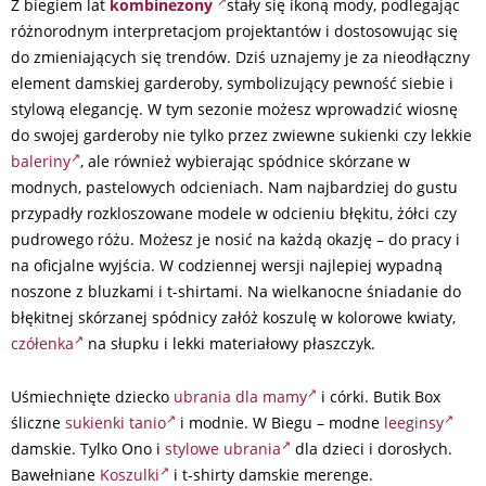
Z biegiem lat
kombinezony
stały się ikoną mody, podlegając
różnorodnym interpretacjom projektantów i dostosowując się
do zmieniających się trendów. Dziś uznajemy je za nieodłączny
element damskiej garderoby, symbolizujący pewność siebie i
stylową elegancję. W tym sezonie możesz wprowadzić wiosnę
do swojej garderoby nie tylko przez zwiewne sukienki czy lekkie
baleriny
, ale również wybierając spódnice skórzane w
modnych, pastelowych odcieniach. Nam najbardziej do gustu
przypadły rozkloszowane modele w odcieniu błękitu, żółci czy
pudrowego różu. Możesz je nosić na każdą okazję – do pracy i
na oficjalne wyjścia. W codziennej wersji najlepiej wypadną
noszone z bluzkami i t-shirtami. Na wielkanocne śniadanie do
błękitnej skórzanej spódnicy załóż koszulę w kolorowe kwiaty,
czółenka
na słupku i lekki materiałowy płaszczyk.
Uśmiechnięte dziecko
ubrania dla mamy
i córki. Butik Box
śliczne
sukienki tanio
i modnie. W Biegu – modne
leeginsy
damskie. Tylko Ono i
stylowe ubrania
dla dzieci i dorosłych.
Bawełniane
Koszulki
i t-shirty damskie merenge.