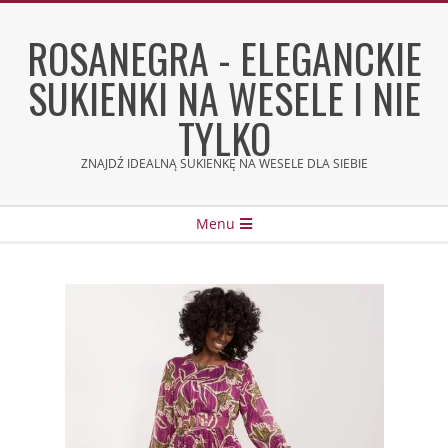
Skip
to
ROSANEGRA - ELEGANCKIE
content
SUKIENKI NA WESELE I NIE
TYLKO
ZNAJDŹ IDEALNĄ SUKIENKĘ NA WESELE DLA SIEBIE
Secondary
Menu
Navigation
Menu