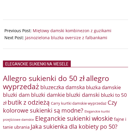
2024-
07-
Previous Post:
Miętowy damski kombinezon z guzikami
16
Next Post:
Jasnozielona bluzka oversize z falbankami
ELEGANCKIE SUKIENKI NA WESELE
Allegro sukienki do 50 zł
allegro
wyprzedaż
bluzeczka damska
bluzka damskie
bluzki damkie
bluzki dam
bluzki damski
bluzki to 50
butik z odzieżą
Czy
zł
Carry kurtki damskie wyprzedaż
kolorowe sukienki są modne?
Eleganckie kurtki
Eleganckie sukienki włoskie
fajne i
przejściowe damskie
Jaka sukienka dla kobiety po 50?
tanie ubrania