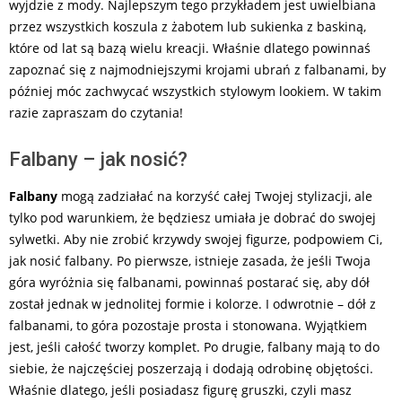
wyjdzie z mody. Najlepszym tego przykładem jest uwielbiana
przez wszystkich koszula z żabotem lub sukienka z baskiną,
które od lat są bazą wielu kreacji. Właśnie dlatego powinnaś
zapoznać się z najmodniejszymi krojami ubrań z falbanami, by
później móc zachwycać wszystkich stylowym lookiem. W takim
razie zapraszam do czytania!
Falbany – jak nosić?
Falbany
mogą zadziałać na korzyść całej Twojej stylizacji, ale
tylko pod warunkiem, że będziesz umiała je dobrać do swojej
sylwetki. Aby nie zrobić krzywdy swojej figurze, podpowiem Ci,
jak nosić falbany. Po pierwsze, istnieje zasada, że jeśli Twoja
góra wyróżnia się falbanami, powinnaś postarać się, aby dół
został jednak w jednolitej formie i kolorze. I odwrotnie – dół z
falbanami, to góra pozostaje prosta i stonowana. Wyjątkiem
jest, jeśli całość tworzy komplet. Po drugie, falbany mają to do
siebie, że najczęściej poszerzają i dodają odrobinę objętości.
Właśnie dlatego, jeśli posiadasz figurę gruszki, czyli masz