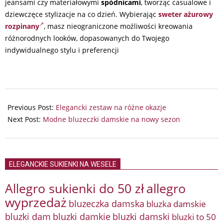
jeansami czy materiałowymi
spódnicami
, tworząc casualowe i
dziewczęce stylizacje na co dzień. Wybierając
sweter ażurowy
rozpinany
, masz nieograniczone możliwości kreowania
różnorodnych looków, dopasowanych do Twojego
indywidualnego stylu i preferencji
2025-
06-
Previous Post:
Elegancki zestaw na różne okazje
19
Next Post:
Modne bluzeczki damskie na nowy sezon
ELEGANCKIE SUKIENKI NA WESELE
Allegro sukienki do 50 zł
allegro
wyprzedaż
bluzeczka damska
bluzka damskie
bluzki damkie
bluzki dam
bluzki damski
bluzki to 50