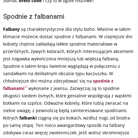
złamać
dress code
i czy to w ogóle możliwe?
Spodnie z falbanami
Falbany
są charakterystyczne dla stylu boho. Właśnie w takim
klimacie możecie dostać spodnie z falbanami. W cieplejsze dni
kobiety chętnie zakładają lekkie spodnie materiałowe w
przeróżnych, żywych kolorach, których interesującym akcentem
jest nogawka wykończona mniejszą lub większą falbaną.
Spodnie o takim kroju świetnie wyglądają w połączeniu z
sandałkami na delikatnym obcasie typu kaczuszka. W
chłodniejsze dni można zdecydować się na
spodnie z
falbanami
wykonane z jeansu. Zazwyczaj są to spodnie
długości siedem ósmych, które genialnie współgrają z wąskimi
botkami na szpilce. Odważne kobiety, które lubią zwracać na
siebie uwagę, z pewnością będą zainteresowane spodniami,
których
falbanki
ciągną się po bokach, wzdłuż nogi, od biodra
po samą stopę. Ten nieco awangardowy sposób na falbany
zdobywa coraz więcej zwolenniczek. Jeśli wolisz skromniejsze