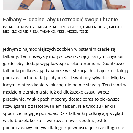
Falbany – idealne, aby urozmaicić swoje ubranie
IN:
AKTUALNOŚCI
TAGGED:
ACTION
,
BONPR IX
,
C AND A
,
DEEZE
,
KAPPAHL
,
MICHELE KORSE
,
PIZZA
,
TARANKO
,
VEZZI
,
VEZZO
,
YEZEE
Jednym z najmodniejszych zdobień w ostatnim czasie są
falbany. Ten niezwykły motyw towarzyszący różnym częściom
garderoby, dodaje wyjątkowego uroku ubraniom. Dodatkowo,
falbanki podkreślają dynamikę w stylizacjach – bajecznie falują
podczas ruchu nadając płynności i swobody sylwetce. Między
innymi dlatego kobiety tak chętnie po nie sięgają. Ten trend w
modzie nie zmienia się już od dłuższego czasu, wręcz
przeciwnie. W sklepach możemy dostać coraz to ciekawsze
rozwiązania z zastosowaniem falban. Nie tylko sukienki i
spódnice mogą je posiadać. Dziś falbanki podkręcają wygląd
wielu bluzek, koszul, swetrów a nawet spodni. Jest to
ponadczasowy motyw, dlatego z pewnością jeszcze długo nie