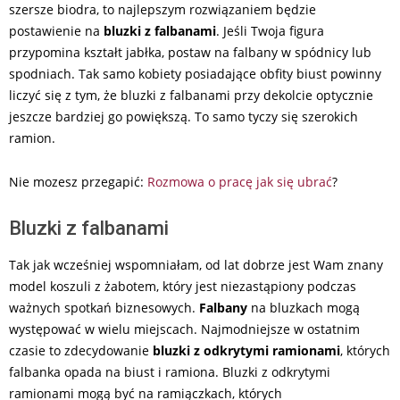
szersze biodra, to najlepszym rozwiązaniem będzie
postawienie na
bluzki z falbanami
. Jeśli Twoja figura
przypomina kształt jabłka, postaw na falbany w spódnicy lub
spodniach. Tak samo kobiety posiadające obfity biust powinny
liczyć się z tym, że bluzki z falbanami przy dekolcie optycznie
jeszcze bardziej go powiększą. To samo tyczy się szerokich
ramion.
Nie mozesz przegapić:
Rozmowa o pracę jak się ubrać
?
Bluzki z falbanami
Tak jak wcześniej wspomniałam, od lat dobrze jest Wam znany
model koszuli z żabotem, który jest niezastąpiony podczas
ważnych spotkań biznesowych.
Falbany
na bluzkach mogą
występować w wielu miejscach. Najmodniejsze w ostatnim
czasie to zdecydowanie
bluzki z odkrytymi ramionami
, których
falbanka opada na biust i ramiona. Bluzki z odkrytymi
ramionami mogą być na ramiączkach, których