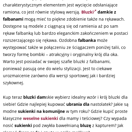
charakterystycznym elementem jest wycięcie odsłaniające
ramiona, co jest równie stylową wersją.
Bluzki
damkie z
falbanami
mogą mieć to piękne zdobienie także na rękawach.
Dostępne są modele z ciągnącą się od ramienia aż po sam
rękaw falbanką lub bardzo eleganckim zakończeniem w postaci
rozszerzającego się rękawa. Ozdobna
falbanka
może
występować także w połączeniu ze ściągaczem poniżej talii, co
tworzy formę bombki – atrakcyjny i oryginalny krój dla oka.
Warto jest posiadać w swojej szafie bluzki z falbanami,
ponieważ pasują one do wielu stylizacji. Jest to ciekawe
urozmaicenie zarówno dla wersji sportowej jak i bardziej
szykownej.
Kup teraz
bluzki dam
skie wybierz idealny wzór i krój bluzki dla
siebie! Gdzie najlepiej kupować
ubrania dla
nastolatek? Jakie są
modne
sukienki na komunijne
w tym roku? Gdzie kupić proste
klasyczne
weselne sukienki
dla mamy i teściowej? Czy wypada
nosić
sukienki
pod zwykła bawełnianą
bluzę
z kapturem? Jak