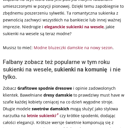
umieszczonymi w pozycji pionowej. Dzięki temu zapobiegnie to
zbędnemu poszerzeniu sylwetki. Ta romantyczna sukienka z
pewnością zachwyci wszystkich na bankiecie lub innej ważnej
imprezie. Niedrogie i
eleganckie sukienki na wesele
, j
akie
sukienki na wesele są teraz modne?
Musisz to mieć:
Modne bluzeczki damskie na nowy sezon
.
Falbany zobacz też popularne w tym roku
sukienki na wesele,
sukienki na komunię
i nie
tylko
.
Zobacz
Grafitowe spodnie dresowe
i opinie zadowolonych
klientek. Bawełniane
dresy damskie
to prawdziwy must have w
szafie każdej kobiety ceniącej na co dzień wygodne stroje.
Długie modele
swetrów damskich
mogą służyć jako stylowa
narzutka na
letnie sukienki
czy krótkie spodenki, dodając
całości elegancji. Krótsze wersje świetnie komponują się z