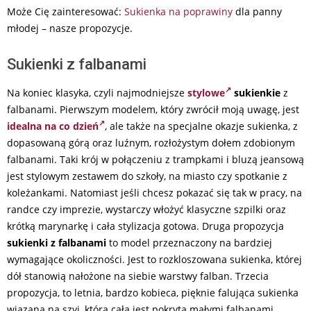
Może Cię zainteresować:
Sukienka na poprawiny
dla panny
młodej – nasze propozycje.
Sukienki z falbanami
Na koniec klasyka, czyli najmodniejsze
stylowe
sukienkie
z
falbanami. Pierwszym modelem, który zwrócił moją uwagę, jest
idealna na co dzień
, ale także na specjalne okazje sukienka, z
dopasowaną górą oraz luźnym, rozłożystym dołem zdobionym
falbanami. Taki krój w połączeniu z trampkami i bluzą jeansową
jest stylowym zestawem do szkoły, na miasto czy spotkanie z
koleżankami. Natomiast jeśli chcesz pokazać się tak w pracy, na
randce czy imprezie, wystarczy włożyć klasyczne szpilki oraz
krótką marynarkę i cała stylizacja gotowa. Druga propozycja
sukienki z falbanami
to model przeznaczony na bardziej
wymagające okoliczności. Jest to rozkloszowana sukienka, której
dół stanowią nałożone na siebie warstwy falban. Trzecia
propozycja, to letnia, bardzo kobieca, pięknie falująca sukienka
wiązana na szyi, która cała jest pokryta małymi falbanami