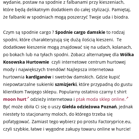
wydanie, postaw na spodnie z falbanami przy kieszeniach,
które będą delikatnym dodatkiem do całej stylizacji. Pamiętaj,
że falbanki w spodniach mogą poszerzyć Twoje uda i biodra.
Czym są spodnie cargo ?
Spodnie cargo damskie
to rodzaj
spodni, które charakteryzują się dużą ilością kieszeni. Te
dodatkowe kieszenie mogą znajdować się na udach, kolanach,
po bokach lub na tyłach spodni. Zobacz alternatywę dla
Wólka
Kosowska Hurtownie
czyli internetowe centrum hurtowej
mody i największych trendów! Najlepsza internetowa
hurtownia
kardiganów
i swetrów damskich. Gdzie kupić
niepowtarzalne sukienki
szmizjerki
, które przypadną do gustu
klientkom Twojego sklepu. Popularny ostatnio czarny t shirt
moon hurt
odzieży internetowa i
ptak moda sklep online.
Być może obiła Ci się o uszy
Giełda odzieżowa Poznań
, jednak
niestety to stacjonarny moloch, do którego trzeba się
pofatygować. Zamiast tego wybierz po prostu Factoryprice.eu,
czyli szybkie, łatwe i wygodne zakupy towaru online w hurcie!