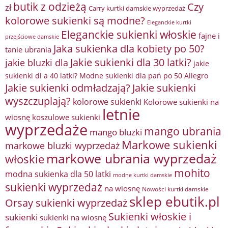
butik z odzieżą
Czy
zł
Carry kurtki damskie wyprzedaż
kolorowe sukienki są modne?
Eleganckie kurtki
Eleganckie sukienki włoskie
fajne i
przejściowe damskie
Jaka sukienka dla kobiety po 50?
tanie ubrania
Jakie sukienki dla 30 latki?
jakie bluzki dla
jakie
sukienki dl a 40 latki? Modne sukienki dla pań po 50 Allegro
Jakie sukienki odmładzają?
Jakie sukienki
wyszczuplają?
kolorowe sukienki
Kolorowe sukienki na
letnie
wiosnę
koszulowe sukienki
wyprzedaże
mango ubrania
mango bluzki
Markowe sukienki
markowe bluzki wyprzedaż
markowe ubrania wyprzedaż
włoskie
mohito
modna sukienka dla 50 latki
modne kurtki damskie
sukienki wyprzedaż
na wiosnę
Nowości kurtki damskie
sklep ebutik.pl
Orsay sukienki wyprzedaż
Sukienki włoskie i
sukienki
sukienki na wiosnę