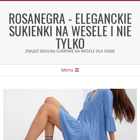
Skip
to
ROSANEGRA - ELEGANCKIE
content
SUKIENKI NA WESELE I NIE
TYLKO
ZNAJDŹ IDEALNĄ SUKIENKĘ NA WESELE DLA SIEBIE
Secondary
Menu
Navigation
Menu