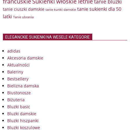
francuskie
Sukienki włoskie letnie
tanie bluzki
tanie sukienki dla 50
tanie ciuszki damskie
tanie kurtki damskie
latki
Tanie ubrania
ELEGANCKIE SUKIENKI NA WESELE KATEGORIE
adidas
Akcesoria damskie
Aktualności
Baleriny
Bestsellery
Bielizna damska
Biustonosze
Biżuteria
Bluzki basic
Bluzki damskie
Bluzki hiszpanki
Bluzki koszulowe