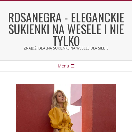
Skip
to
ROSANEGRA - ELEGANCKIE
content
SUKIENKI NA WESELE I NIE
TYLKO
ZNAJDŹ IDEALNĄ SUKIENKĘ NA WESELE DLA SIEBIE
Secondary
Menu
Navigation
Menu