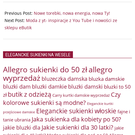
2026-
02-
Previous Post:
Nowe torebki, nowa energia, nowa Ty!
19
Next Post:
Moda z yt- inspiracje z You Tube i nowości ze
sklepu eButik
ELEGANCKIE SUKIENKI NA WESELE
Allegro sukienki do 50 zł
allegro
wyprzedaż
bluzeczka damska
bluzka damskie
bluzki damkie
bluzki dam
bluzki damski
bluzki to 50
butik z odzieżą
Czy
zł
Carry kurtki damskie wyprzedaż
kolorowe sukienki są modne?
Eleganckie kurtki
Eleganckie sukienki włoskie
fajne i
przejściowe damskie
Jaka sukienka dla kobiety po 50?
tanie ubrania
Jakie sukienki dla 30 latki?
jakie bluzki dla
jakie