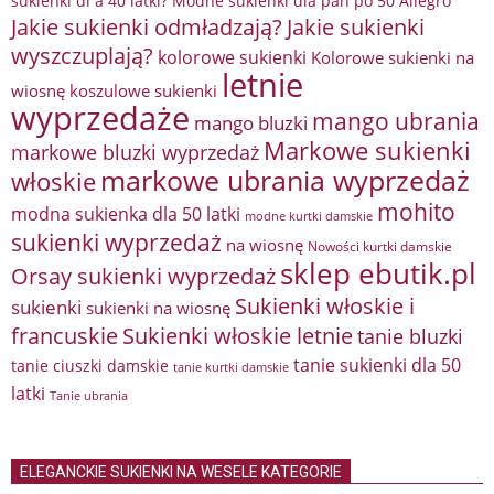
sukienki dl a 40 latki? Modne sukienki dla pań po 50 Allegro
Jakie sukienki odmładzają?
Jakie sukienki
wyszczuplają?
kolorowe sukienki
Kolorowe sukienki na
letnie
wiosnę
koszulowe sukienki
wyprzedaże
mango ubrania
mango bluzki
Markowe sukienki
markowe bluzki wyprzedaż
markowe ubrania wyprzedaż
włoskie
mohito
modna sukienka dla 50 latki
modne kurtki damskie
sukienki wyprzedaż
na wiosnę
Nowości kurtki damskie
sklep ebutik.pl
Orsay sukienki wyprzedaż
Sukienki włoskie i
sukienki
sukienki na wiosnę
francuskie
Sukienki włoskie letnie
tanie bluzki
tanie sukienki dla 50
tanie ciuszki damskie
tanie kurtki damskie
latki
Tanie ubrania
ELEGANCKIE SUKIENKI NA WESELE KATEGORIE