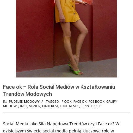
Face ok – Rola Social Mediów w Kształtowaniu
Trendów Modowych
IN:
PUDELEK MODOWY
TAGGED:
F OOK
,
FACE OK
,
FCE BOOK
,
GRUPY
MODOWE
,
INST
,
MSNGR
,
PINTEREST
,
PINTEREST S
,
T PINTEREST
Social Media jako Siła Napędowa Trendów czyli Face ok? W
dzisiejszym świecie social media pełnią kluczową rolę w