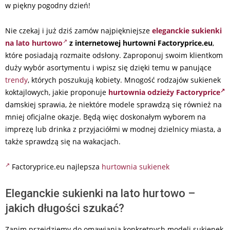
w piękny pogodny dzień!
Nie czekaj i już dziś zamów najpiękniejsze
eleganckie sukienki
na lato hurtowo
z internetowej hurtowni Factoryprice.eu
,
które posiadają rozmaite odsłony. Zaproponuj swoim klientkom
duży wybór asortymentu i wpisz się dzięki temu w panujące
trendy
, których poszukują kobiety. Mnogość rodzajów sukienek
koktajlowych, jakie proponuje
hurtownia odzieży Factoryprice
damskiej sprawia, że niektóre modele sprawdzą się również na
mniej oficjalne okazje. Będą więc doskonałym wyborem na
imprezę lub drinka z przyjaciółmi w modnej dzielnicy miasta, a
także sprawdzą się na wakacjach.
Factoryprice.eu najlepsza
hurtownia sukienek
Eleganckie sukienki na lato hurtowo –
jakich długości szukać?
Zanim przejdziemy do omawiania konkretnych modeli sukienek,