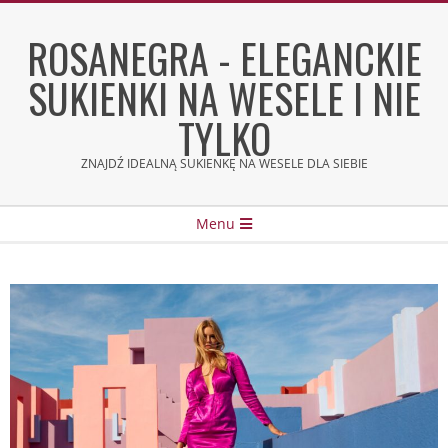
Skip
to
ROSANEGRA - ELEGANCKIE
content
SUKIENKI NA WESELE I NIE
TYLKO
ZNAJDŹ IDEALNĄ SUKIENKĘ NA WESELE DLA SIEBIE
Secondary
Menu
Navigation
Menu