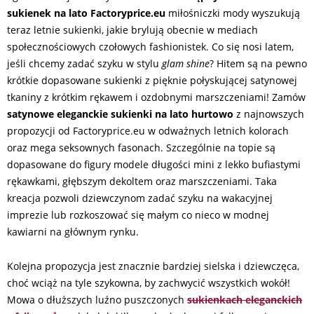
sukienek na lato Factoryprice.eu
miłośniczki mody wyszukują
teraz letnie sukienki, jakie brylują obecnie w mediach
społecznościowych czołowych fashionistek. Co się nosi latem,
jeśli chcemy zadać szyku w stylu
glam shine
? Hitem są na pewno
krótkie dopasowane sukienki z pięknie połyskującej satynowej
tkaniny z krótkim rękawem i ozdobnymi marszczeniami! Zamów
satynowe eleganckie sukienki na lato hurtowo
z najnowszych
propozycji od Factoryprice.eu w odważnych letnich kolorach
oraz mega seksownych fasonach. Szczególnie na topie są
dopasowane do figury modele długości mini z lekko bufiastymi
rękawkami, głębszym dekoltem oraz marszczeniami. Taka
kreacja pozwoli dziewczynom zadać szyku na wakacyjnej
imprezie lub rozkoszować się małym co nieco w modnej
kawiarni na głównym rynku.
Kolejna propozycja jest znacznie bardziej sielska i dziewczęca,
choć wciąż na tyle szykowna, by zachwycić wszystkich wokół!
Mowa o dłuższych luźno puszczonych
sukienkach eleganckich