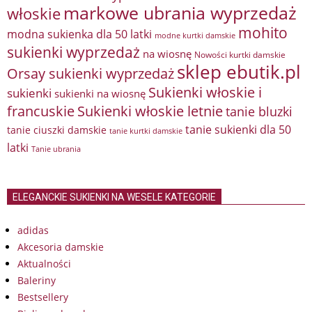
markowe ubrania wyprzedaż
włoskie
mohito
modna sukienka dla 50 latki
modne kurtki damskie
sukienki wyprzedaż
na wiosnę
Nowości kurtki damskie
sklep ebutik.pl
Orsay sukienki wyprzedaż
Sukienki włoskie i
sukienki
sukienki na wiosnę
francuskie
Sukienki włoskie letnie
tanie bluzki
tanie sukienki dla 50
tanie ciuszki damskie
tanie kurtki damskie
latki
Tanie ubrania
ELEGANCKIE SUKIENKI NA WESELE KATEGORIE
adidas
Akcesoria damskie
Aktualności
Baleriny
Bestsellery