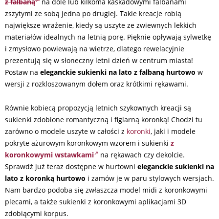
z falbaną
na dole lub kilkoma kaskadowymi falbanami
zszytymi ze sobą jedna po drugiej. Takie kreacje robią
największe wrażenie, kiedy są uszyte ze zwiewnych lekkich
materiałów idealnych na letnią porę. Pięknie opływają sylwetkę
i zmysłowo powiewają na wietrze, dlatego rewelacyjnie
prezentują się w słoneczny letni dzień w centrum miasta!
Postaw na
eleganckie sukienki na lato z falbaną hurtowo
w
wersji z rozkloszowanym dołem oraz krótkimi rękawami.
Równie kobiecą propozycją letnich szykownych kreacji są
sukienki zdobione romantyczną i figlarną koronką! Chodzi tu
zarówno o modele uszyte w całości z
koronki
, jaki i modele
pokryte ażurowym koronkowym wzorem i sukienki
z
koronkowymi wstawkami
na rękawach czy dekolcie.
Sprawdź już teraz dostępne w hurtowni
eleganckie sukienki na
lato z koronką hurtowo
i zamów je w paru stylowych wersjach.
Nam bardzo podoba się zwłaszcza model midi z koronkowymi
plecami, a także sukienki z koronkowymi aplikacjami 3D
zdobiącymi korpus.