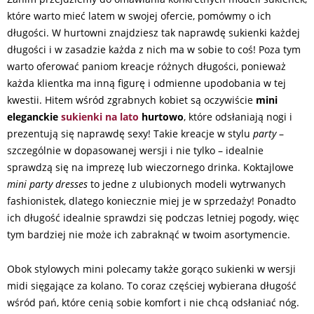
które warto mieć latem w swojej ofercie, pomówmy o ich
długości. W hurtowni znajdziesz tak naprawdę sukienki każdej
długości i w zasadzie każda z nich ma w sobie to coś! Poza tym
warto oferować paniom kreacje różnych długości, ponieważ
każda klientka ma inną figurę i odmienne upodobania w tej
kwestii. Hitem wśród zgrabnych kobiet są oczywiście
mini
eleganckie
sukienki na lato
hurtowo
, które odsłaniają nogi i
prezentują się naprawdę sexy! Takie kreacje w stylu
party
–
szczególnie w dopasowanej wersji i nie tylko – idealnie
sprawdzą się na imprezę lub wieczornego drinka. Koktajlowe
mini
party dresses
to jedne z ulubionych modeli wytrwanych
fashionistek, dlatego koniecznie miej je w sprzedaży! Ponadto
ich długość idealnie sprawdzi się podczas letniej pogody, więc
tym bardziej nie może ich zabraknąć w twoim asortymencie.
Obok stylowych mini polecamy także gorąco sukienki w wersji
midi sięgające za kolano. To coraz częściej wybierana długość
wśród pań, które cenią sobie komfort i nie chcą odsłaniać nóg.