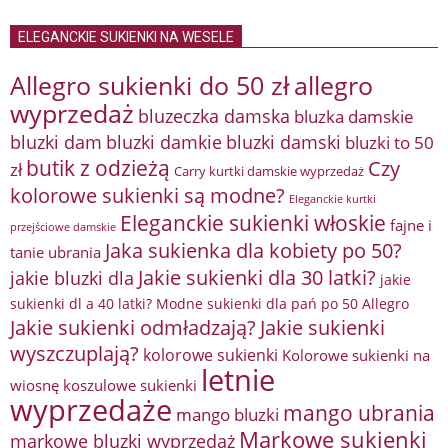
ELEGANCKIE SUKIENKI NA WESELE
Allegro sukienki do 50 zł
allegro
wyprzedaż
bluzeczka damska
bluzka damskie
bluzki damkie
bluzki dam
bluzki damski
bluzki to 50
butik z odzieżą
Czy
zł
Carry kurtki damskie wyprzedaż
kolorowe sukienki są modne?
Eleganckie kurtki
Eleganckie sukienki włoskie
fajne i
przejściowe damskie
Jaka sukienka dla kobiety po 50?
tanie ubrania
Jakie sukienki dla 30 latki?
jakie bluzki dla
jakie
sukienki dl a 40 latki? Modne sukienki dla pań po 50 Allegro
Jakie sukienki odmładzają?
Jakie sukienki
wyszczuplają?
kolorowe sukienki
Kolorowe sukienki na
letnie
wiosnę
koszulowe sukienki
wyprzedaże
mango ubrania
mango bluzki
Markowe sukienki
markowe bluzki wyprzedaż