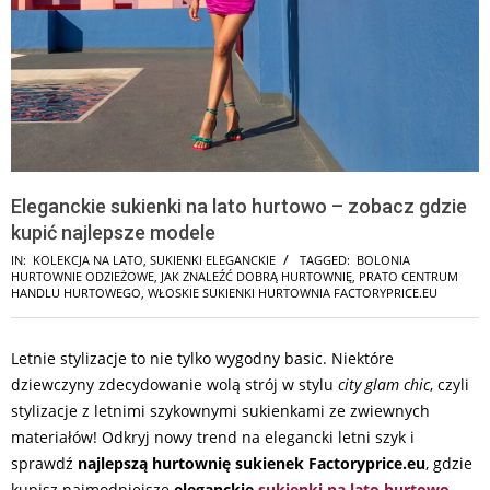
Eleganckie sukienki na lato hurtowo – zobacz gdzie
kupić najlepsze modele
IN:
KOLEKCJA NA LATO
,
SUKIENKI ELEGANCKIE
TAGGED:
BOLONIA
HURTOWNIE ODZIEŻOWE
,
JAK ZNALEŹĆ DOBRĄ HURTOWNIĘ
,
PRATO CENTRUM
HANDLU HURTOWEGO
,
WŁOSKIE SUKIENKI HURTOWNIA FACTORYPRICE.EU
Letnie stylizacje to nie tylko wygodny basic. Niektóre
dziewczyny zdecydowanie wolą strój w stylu
city glam chic
, czyli
stylizacje z letnimi szykownymi sukienkami ze zwiewnych
materiałów! Odkryj nowy trend na elegancki letni szyk i
sprawdź
najlepszą hurtownię sukienek Factoryprice.eu
, gdzie
kupisz najmodniejsze
eleganckie
sukienki na lato hurtowo
.