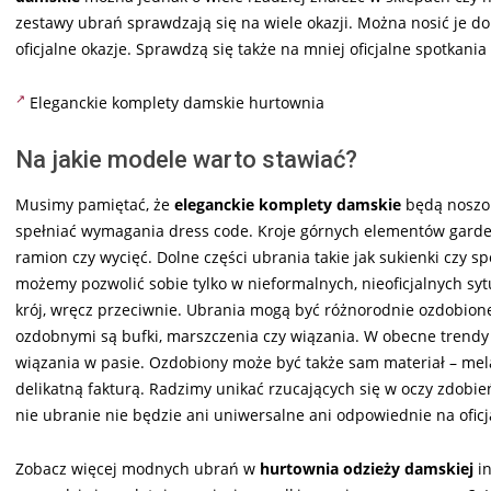
zestawy ubrań sprawdzają się na wiele okazji. Można nosić je do 
oficjalne okazje. Sprawdzą się także na mniej oficjalne spotkania 
Eleganckie komplety damskie hurtownia
Na jakie modele warto stawiać?
Musimy pamiętać, że
eleganckie komplety damskie
będą noszon
spełniać wymagania dress code. Kroje górnych elementów garder
ramion czy wycięć. Dolne części ubrania takie jak sukienki czy 
możemy pozwolić sobie tylko w nieformalnych, nieoficjalnych sy
krój, wręcz przeciwnie. Ubrania mogą być różnorodnie ozdobio
ozdobnymi są bufki, marszczenia czy wiązania. W obecne trend
wiązania w pasie. Ozdobiony może być także sam materiał – mel
delikatną fakturą. Radzimy unikać rzucających się w oczy zdobień
nie ubranie nie będzie ani uniwersalne ani odpowiednie na oficj
Zobacz więcej modnych ubrań w
hurtownia odzieży damskiej
i