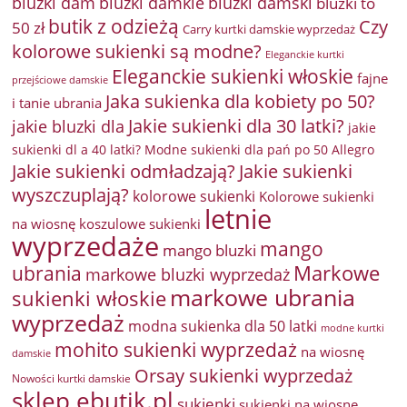
bluzki damkie
bluzki dam
bluzki damski
bluzki to
butik z odzieżą
Czy
50 zł
Carry kurtki damskie wyprzedaż
kolorowe sukienki są modne?
Eleganckie kurtki
Eleganckie sukienki włoskie
fajne
przejściowe damskie
Jaka sukienka dla kobiety po 50?
i tanie ubrania
Jakie sukienki dla 30 latki?
jakie bluzki dla
jakie
sukienki dl a 40 latki? Modne sukienki dla pań po 50 Allegro
Jakie sukienki odmładzają?
Jakie sukienki
wyszczuplają?
kolorowe sukienki
Kolorowe sukienki
letnie
na wiosnę
koszulowe sukienki
wyprzedaże
mango
mango bluzki
Markowe
ubrania
markowe bluzki wyprzedaż
markowe ubrania
sukienki włoskie
wyprzedaż
modna sukienka dla 50 latki
modne kurtki
mohito sukienki wyprzedaż
na wiosnę
damskie
Orsay sukienki wyprzedaż
Nowości kurtki damskie
sklep ebutik.pl
sukienki
sukienki na wiosnę