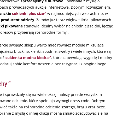
 Internetowa
sprzedajemy e hurtowo
powstała z myślą o
sobach prowadzących aukcje internetowe. Dobrym rozwiązaniem,
anckie
sukienki plus size
w najmodniejszych wzorach, np. w
d
producent odzieży
. Zamów już teraz większe ilości pikowanych
zki pikowane
stanowią idealny wybór na chłodniejsze dni, łącząc
 dresów przybierają różnorodne formy .
 ofercie swojego sklepu warto mieć również modele miksujące
dziesz bluzki, sukienki, spodnie, swetry i wiele innych, które są
ajdź
sukienka modna kiecka
, które zapewniają wygodę i modny
podaruj sobie komfort noszenia bez rezygnacji z oryginalnego
chy
 i sprawdzały się na wiele okazji należy przede wszystkim
nowane odcienie, które spełniają wymogi dress code. Dobrym
iać także na różnorodne odcienie szarego, brązu oraz beże.
ubranie z myślą o innej okazji można śmiało zdecydować się na