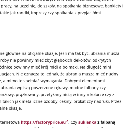
pracy, na uczelnię, do szkoły, na spotkania biznesowe, bankiety i
takie jak randki, imprezy czy spotkania z przyjaciółmi.
e głównie na oficjalne okazje. Jeśli ma tak być, ubrania musza
oby nie powinny mieć zbyt głębokich dekoltów, odkrytych
spódnice powinny mieć krój midi albo maxi. Na długość mini
tuacjach. Nie oznacza to jednak, że ubrania muszą mieć nudny
ne, a mimo to spełniać wymagania. Dobrymi elementami
y ubrania wpiszą poszerzone rękawy, modne falbany czy
anżowy, prążkowany, przetykany nicią w innym kolorze czy z
 takich jak metaliczne ozdoby, cekiny, brokat czy nadruki. Przez
alne okazje.
nternetowa
https://factoryprice.eu
. Czy
sukienka
z falbaną