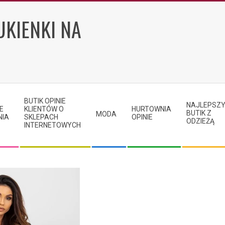
UKIENKI NA
BUTIK OPINIE
NAJLEPSZ
E
KLIENTÓW O
HURTOWNIA
BUTIK Z
MODA
NIA
SKLEPACH
OPINIE
ODZIEŻĄ
INTERNETOWYCH