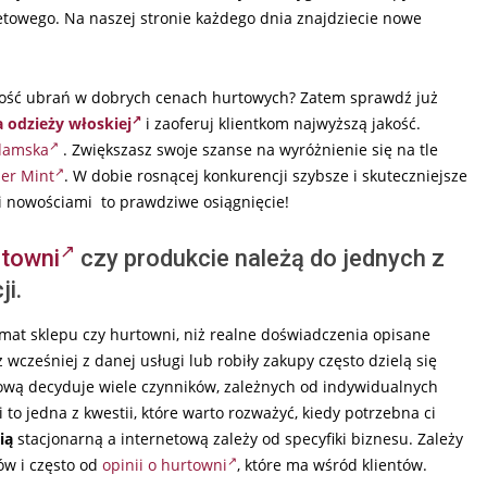
etowego. Na naszej stronie każdego dnia znajdziecie nowe
jakość ubrań w dobrych cenach hurtowych? Zatem sprawdź już
 odzieży włoskiej
i zaoferuj klientkom najwyższą jakość.
damska
. Zwiększasz swoje szanse na wyróżnienie się na tle
er Mint
. W dobie rosnącej konkurencji szybsze i skuteczniejsze
i nowościami to prawdziwe osiągnięcie!
rtowni
czy produkcie należą do jednych z
i.
emat sklepu czy hurtowni, niż realne doświadczenia opisane
ż wcześniej z danej usługi lub robiły zakupy często dzielą się
ową decyduje wiele czynników, zależnych od indywidualnych
 to jedna z kwestii, które warto rozważyć, kiedy potrzebna ci
ią
stacjonarną a internetową zależy od specyfiki biznesu. Zależy
ów i często od
opinii o hurtowni
, które ma wśród klientów.