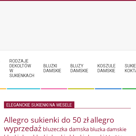
RODZAJE
Y
DEKOLTÓW
BLUZKI
BLUZY
KOSZULE
SUKIE
W
DAMSKIE
DAMSKIE
DAMSKIE
KOKT
SUKIENKACH
ELEGANCKIE SUKIENKI NA WESELE
Allegro sukienki do 50 zł
allegro
wyprzedaż
bluzeczka damska
bluzka damskie