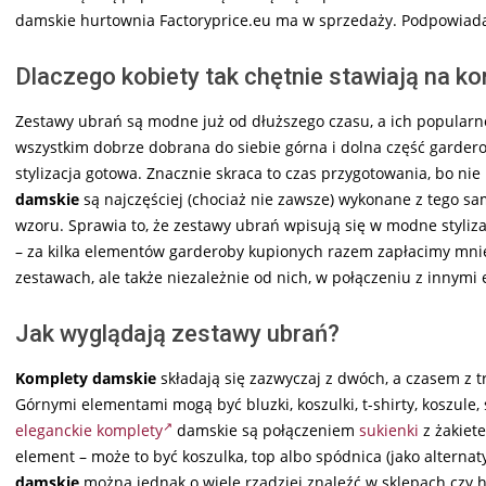
damskie hurtownia Factoryprice.eu ma w sprzedaży. Podpowiadamy 
Dlaczego kobiety tak chętnie stawiają na k
Zestawy ubrań są modne już od dłuższego czasu, a ich popularnoś
wszystkim dobrze dobrana do siebie górna i dolna część gardero
stylizacja gotowa. Znacznie skraca to czas przygotowania, bo n
damskie
są najczęściej (chociaż nie zawsze) wykonane z tego sa
wzoru. Sprawia to, że zestawy ubrań wpisują się w modne stylizac
– za kilka elementów garderoby kupionych razem zapłacimy mnie
zestawach, ale także niezależnie od nich, w połączeniu z innymi
Jak wyglądają zestawy ubrań?
Komplety damskie
składają się zazwyczaj z dwóch, a czasem z t
Górnymi elementami mogą być bluzki, koszulki, t-shirty, koszule,
eleganckie komplety
damskie są połączeniem
sukienki
z żakiet
element – może to być koszulka, top albo spódnica (jako alterna
damskie
można jednak o wiele rzadziej znaleźć w sklepach czy 