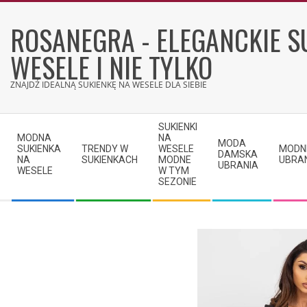
Skip
to
ROSANEGRA - ELEGANCKIE S
content
WESELE I NIE TYLKO
ZNAJDŹ IDEALNĄ SUKIENKĘ NA WESELE DLA SIEBIE
Secondary
SUKIENKI
Navigation
MODNA
NA
MODA
SUKIENKA
TRENDY W
WESELE
MODN
Menu
DAMSKA
NA
SUKIENKACH
MODNE
UBRA
UBRANIA
WESELE
W TYM
SEZONIE