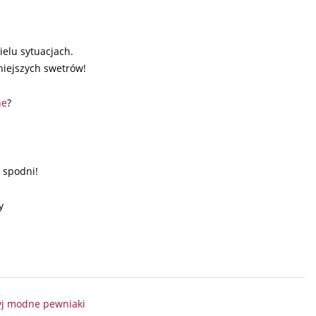
ielu sytuacjach.
niejszych swetrów!
ne
?
d spodni!
y
yj modne pewniaki