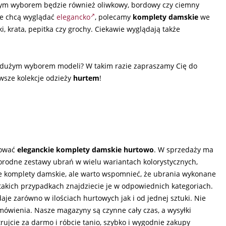
Dobrym wyborem będzie również oliwkowy, bordowy czy ciemny
ale chcą wyglądać
elegancko
, polecamy
komplety damskie
we
, krata, pepitka czy grochy. Ciekawie wyglądają także
z dużym wyborem modeli? W takim razie zapraszamy Cię do
owsze kolekcje odzieży
hurtem
!
pować
eleganckie komplety damskie hurtowo
. W sprzedaży ma
norodne zestawy ubrań w wielu wariantach kolorystycznych,
ce komplety damskie, ale warto wspomnieć, że ubrania wykonane
akich przypadkach znajdziecie je w odpowiednich kategoriach.
je zarówno w ilościach hurtowych jak i od jednej sztuki. Nie
ówienia. Nasze magazyny są czynne cały czas, a wysyłki
trujcie za darmo i róbcie tanio, szybko i wygodnie zakupy