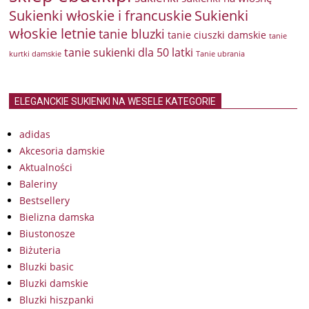
Sukienki włoskie i francuskie
Sukienki
włoskie letnie
tanie bluzki
tanie ciuszki damskie
tanie
tanie sukienki dla 50 latki
kurtki damskie
Tanie ubrania
ELEGANCKIE SUKIENKI NA WESELE KATEGORIE
adidas
Akcesoria damskie
Aktualności
Baleriny
Bestsellery
Bielizna damska
Biustonosze
Biżuteria
Bluzki basic
Bluzki damskie
Bluzki hiszpanki