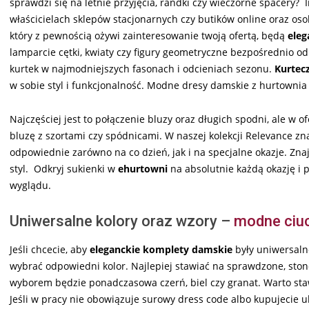
sprawdzi się na letnie przyjęcia, randki czy wieczorne spacery?
właścicielach sklepów stacjonarnych czy butików online oraz o
który z pewnością ożywi zainteresowanie twoją ofertą, będą
eleg
lamparcie cętki, kwiaty czy figury geometryczne bezpośrednio o
kurtek w najmodniejszych fasonach i odcieniach sezonu.
Kurtec
w sobie styl i funkcjonalność. Modne dresy damskie z hurtownia
Najczęściej jest to połączenie bluzy oraz długich spodni, ale w
bluzę z szortami czy spódnicami. W naszej kolekcji Relevance znaj
odpowiednie zarówno na co dzień, jak i na specjalne okazje. Zn
styl. Odkryj sukienki w
ehurtowni
na absolutnie każdą okazję i 
wyglądu.
Uniwersalne kolory oraz wzory –
modne ciu
Jeśli chcecie, aby
eleganckie komplety damskie
były uniwersalne
wybrać odpowiedni kolor. Najlepiej stawiać na sprawdzone, sto
wyborem będzie ponadczasowa czerń, biel czy granat. Warto staw
Jeśli w pracy nie obowiązuje surowy dress code albo kupujecie 