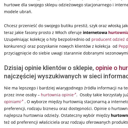
hurtowe dla swojego sklepu odzieżowego stacjonarnego i intern
modele ubrań.
Chcesz przenieść do swojego butiku prestiż, szyk oraz włoską 
teraz jakie fasony prosto z Włoch oferuje
internetowa
hurtownia
Uzupełniając kolekcję o hity bezpośrednio od
producent odzież 
konkurencji oraz pozyskanie nowych klientów z kolekcja od
Pepp
przyciągnięcie do siebie uwagi starannie dobranymi sezonowym
Dzisiaj opinie klientów o sklepie,
opinie o hu
najczęściej wyszukiwanych w sieci informacj
Nie ma lepszego i bardziej wiarygodnego źródła informacji na t
przez inne osoby –
hurtownia opinie
. Osoby takie korzystały ju
opiniami
. O wyborze między hurtownią stacjonarną a internet
preferencji, rodzaju biznesu oraz dostępności. Opinie o hurtowni
najlepsza hurtownia odzieży. Ostateczny wybór między
hurtown
też od preferencji właściciela oraz rodzaju oferowanych produkt