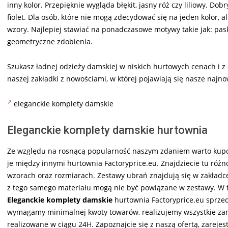
inny kolor. Przepięknie wygląda błękit, jasny róż czy liliowy. 
fiolet. Dla osób, które nie mogą zdecydować się na jeden kolor, 
wzory. Najlepiej stawiać na ponadczasowe motywy takie jak: paski
geometryczne zdobienia.
Szukasz ładnej odzieży damskiej w niskich hurtowych cenach i 
naszej zakładki z nowościami, w której pojawiają się nasze najn
eleganckie komplety damskie
Eleganckie komplety damskie hurtownia
Ze względu na rosnącą popularność naszym zdaniem warto ku
je między innymi hurtownia Factoryprice.eu. Znajdziecie tu róż
wzorach oraz rozmiarach. Zestawy ubrań znajdują się w zakład
z tego samego materiału mogą nie być powiązane w zestawy. W t
Eleganckie komplety damskie
hurtownia Factoryprice.eu sprzeda
wymagamy minimalnej kwoty towarów, realizujemy wszystkie zam
realizowane w ciągu 24H. Zapoznajcie się z naszą ofertą, zarejes