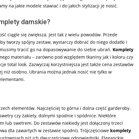
na jakie modele stawiać i do jakich stylizacji je nosić.
omplety damskie?
ć ciągle się zwiększa. Jest tak z wielu powodów. Przede
by tworzy spójny zestaw, wystarczy dobrać do niego dodatki i
ie musimy tracić go na dopasowywanie do siebie ubrań.
Komplety
mego materiału – zarówno pod względem tkaniny jak i koloru czy
je total look. Zazwyczaj korzystniejsza jest także cena zestawów
j niż osobno. Ubrania można jednak nosić nie tylko w
 elementami.
rzech elementów. Najczęściej to górna i dolna część garderoby.
 swetry czy żakiety, dolnymi spodnie i spódnice. Niektóre
em lub swetrem. Do zestawów niekiedy jest dołączony trzeci
tywa dla zawartych w zestawie spodni). Trójczęściowe
komplety
hurtowniach niż ich dwuczęściowe odpowiedniki. Eleganckie