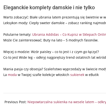
Eleganckie komplety damskie i nie tylko
Warto zobaczyć: Białe ubrania latem prezentują się świetnie w w
Leksykon mody: Ciepły sweter damskie – zobacz ranking najmod
Polularne tematy:
Ubrania Addidas – Co Kupisz w Sklepach Onli
Może Cie zainteresować; Buty na lato – 5 modnych fasonów.
Więcej o modzie: Wzór paisley – co to jest i z czym go łączyć?
Co to jest Wide leg – odkryj najgorętszy trend ostatnich lat wśró
Mania pasja czy obsesja? Szaleństwo wyprzedaży w świecie mod
La
moda
w Twojej szafie kolekcje włoskich
sukienek
w eButik
2025-
05-
Previous Post:
Niepowtarzalna sukienka na wesele latem – odkr