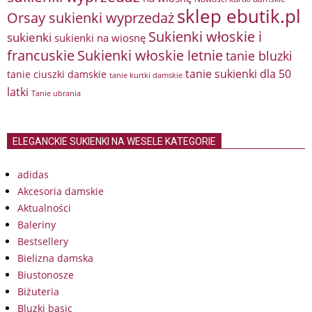
sklep ebutik.pl
Orsay sukienki wyprzedaż
Sukienki włoskie i
sukienki
sukienki na wiosnę
francuskie
Sukienki włoskie letnie
tanie bluzki
tanie sukienki dla 50
tanie ciuszki damskie
tanie kurtki damskie
latki
Tanie ubrania
ELEGANCKIE SUKIENKI NA WESELE KATEGORIE
adidas
Akcesoria damskie
Aktualności
Baleriny
Bestsellery
Bielizna damska
Biustonosze
Biżuteria
Bluzki basic