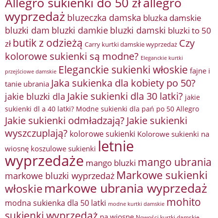
Allegro sukienki do 50 zł
allegro
wyprzedaż
bluzeczka damska
bluzka damskie
bluzki damkie
bluzki dam
bluzki damski
bluzki to 50
butik z odzieżą
Czy
zł
Carry kurtki damskie wyprzedaż
kolorowe sukienki są modne?
Eleganckie kurtki
Eleganckie sukienki włoskie
fajne i
przejściowe damskie
Jaka sukienka dla kobiety po 50?
tanie ubrania
Jakie sukienki dla 30 latki?
jakie bluzki dla
jakie
sukienki dl a 40 latki? Modne sukienki dla pań po 50 Allegro
Jakie sukienki odmładzają?
Jakie sukienki
wyszczuplają?
kolorowe sukienki
Kolorowe sukienki na
letnie
wiosnę
koszulowe sukienki
wyprzedaże
mango ubrania
mango bluzki
Markowe sukienki
markowe bluzki wyprzedaż
markowe ubrania wyprzedaż
włoskie
mohito
modna sukienka dla 50 latki
modne kurtki damskie
sukienki wyprzedaż
na wiosnę
Nowości kurtki damskie