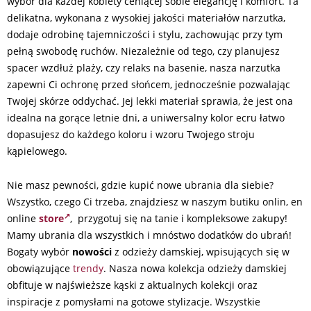
wybór dla każdej kobiety ceniącej sobie elegancję i komfort. Ta
delikatna, wykonana z wysokiej jakości materiałów narzutka,
dodaje odrobinę tajemniczości i stylu, zachowując przy tym
pełną swobodę ruchów. Niezależnie od tego, czy planujesz
spacer wzdłuż plaży, czy relaks na basenie, nasza narzutka
zapewni Ci ochronę przed słońcem, jednocześnie pozwalając
Twojej skórze oddychać. Jej lekki materiał sprawia, że jest ona
idealna na gorące letnie dni, a uniwersalny kolor ecru łatwo
dopasujesz do każdego koloru i wzoru Twojego stroju
kąpielowego.
Nie masz pewności, gdzie kupić nowe ubrania dla siebie?
Wszystko, czego Ci trzeba, znajdziesz w naszym butiku onlin, en
online
store
, przygotuj się na tanie i kompleksowe zakupy!
Mamy ubrania dla wszystkich i mnóstwo dodatków do ubrań!
Bogaty wybór
nowości
z odzieży damskiej, wpisujących się w
obowiązujące
trendy
. Nasza nowa kolekcja odzieży damskiej
obfituje w najświeższe kąski z aktualnych kolekcji oraz
inspiracje z pomysłami na gotowe stylizacje. Wszystkie