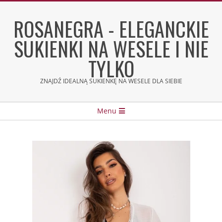
Skip
to
ROSANEGRA - ELEGANCKIE
content
SUKIENKI NA WESELE I NIE
TYLKO
ZNAJDŹ IDEALNĄ SUKIENKĘ NA WESELE DLA SIEBIE
Secondary
Menu
Navigation
Menu