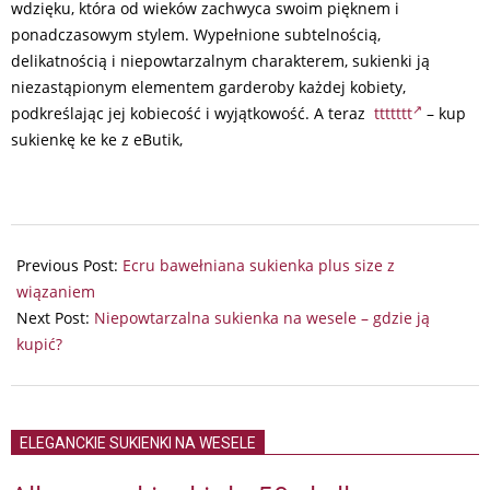
wdzięku, która od wieków zachwyca swoim pięknem i
ponadczasowym stylem. Wypełnione subtelnością,
delikatnością i niepowtarzalnym charakterem, sukienki ją
niezastąpionym elementem garderoby każdej kobiety,
podkreślając jej kobiecość i wyjątkowość. A teraz
ttttttt
– kup
sukienkę ke ke z eButik,
2024-
08-
Previous Post:
Ecru bawełniana sukienka plus size z
03
wiązaniem
Next Post:
Niepowtarzalna sukienka na wesele – gdzie ją
kupić?
ELEGANCKIE SUKIENKI NA WESELE