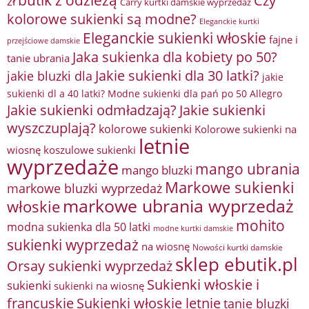
Czy
zł
Carry kurtki damskie wyprzedaż
kolorowe sukienki są modne?
Eleganckie kurtki
Eleganckie sukienki włoskie
fajne i
przejściowe damskie
Jaka sukienka dla kobiety po 50?
tanie ubrania
Jakie sukienki dla 30 latki?
jakie bluzki dla
jakie
sukienki dl a 40 latki? Modne sukienki dla pań po 50 Allegro
Jakie sukienki odmładzają?
Jakie sukienki
wyszczuplają?
kolorowe sukienki
Kolorowe sukienki na
letnie
wiosnę
koszulowe sukienki
wyprzedaże
mango ubrania
mango bluzki
Markowe sukienki
markowe bluzki wyprzedaż
markowe ubrania wyprzedaż
włoskie
mohito
modna sukienka dla 50 latki
modne kurtki damskie
sukienki wyprzedaż
na wiosnę
Nowości kurtki damskie
sklep ebutik.pl
Orsay sukienki wyprzedaż
Sukienki włoskie i
sukienki
sukienki na wiosnę
francuskie
Sukienki włoskie letnie
tanie bluzki