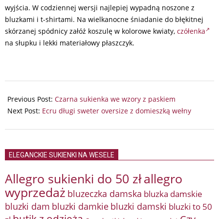
wyjścia. W codziennej wersji najlepiej wypadną noszone z
bluzkami i t-shirtami. Na wielkanocne śniadanie do błękitnej
skórzanej spódnicy załóż koszulę w kolorowe kwiaty,
czółenka
na słupku i lekki materiałowy płaszczyk.
2024-
07-
Previous Post:
Czarna sukienka we wzory z paskiem
18
Next Post:
Ecru długi sweter oversize z domieszką wełny
ELEGANCKIE SUKIENKI NA WESELE
Allegro sukienki do 50 zł
allegro
wyprzedaż
bluzeczka damska
bluzka damskie
bluzki damkie
bluzki dam
bluzki damski
bluzki to 50
butik z odzieżą