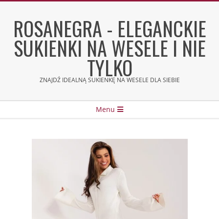
Skip
to
ROSANEGRA - ELEGANCKIE
content
SUKIENKI NA WESELE I NIE
TYLKO
ZNAJDŹ IDEALNĄ SUKIENKĘ NA WESELE DLA SIEBIE
Secondary
Menu
Navigation
Menu