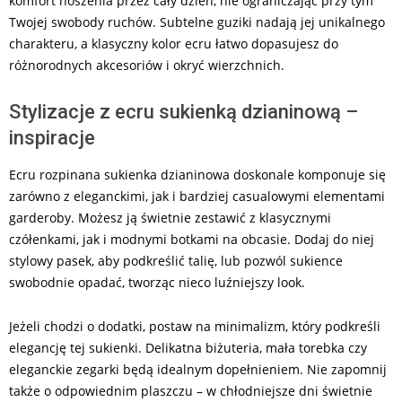
komfort noszenia przez cały dzień, nie ograniczając przy tym
Twojej swobody ruchów. Subtelne guziki nadają jej unikalnego
charakteru, a klasyczny kolor ecru łatwo dopasujesz do
różnorodnych akcesoriów i okryć wierzchnich.
Stylizacje z ecru sukienką dzianinową –
inspiracje
Ecru rozpinana sukienka dzianinowa doskonale komponuje się
zarówno z eleganckimi, jak i bardziej casualowymi elementami
garderoby. Możesz ją świetnie zestawić z klasycznymi
czółenkami, jak i modnymi botkami na obcasie. Dodaj do niej
stylowy pasek, aby podkreślić talię, lub pozwól sukience
swobodnie opadać, tworząc nieco luźniejszy look.
Jeżeli chodzi o dodatki, postaw na minimalizm, który podkreśli
elegancję tej sukienki. Delikatna biżuteria, mała torebka czy
eleganckie zegarki będą idealnym dopełnieniem. Nie zapomnij
także o odpowiednim plaszczu – w chłodniejsze dni świetnie