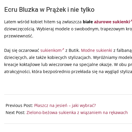
Ecru Bluzka w Prążek i nie tylko
Latem wśród kobiet hitem są zwłaszcza
białe
ażurowe sukienki
dziewczęcością. Wybieraj modele o swobodnym, trapezowym kroju,
przewiewność.
Daj się oczarować
sukienkom
z Butik.
Modne sukienki
z falbaną
dziecięcych, ale także kobiecych stylizacjach. Wyróżniamy model
kreacje koktajlowe lub wieczorowe na specjalne okazje. W obu
atrakcyjności, która bezpośrednio przekłada się na wygląd styliz
2024-
07-
Previous Post:
Płaszcz na jesień – jaki wybrać?
01
Next Post:
Zielono-beżowa sukienka z wiązaniem na rękawach