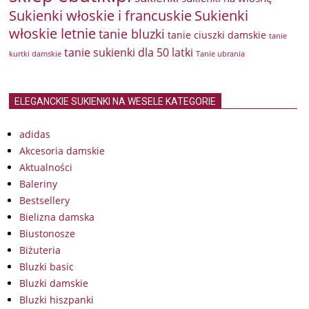
Sukienki włoskie i francuskie
Sukienki
włoskie letnie
tanie bluzki
tanie ciuszki damskie
tanie
tanie sukienki dla 50 latki
kurtki damskie
Tanie ubrania
ELEGANCKIE SUKIENKI NA WESELE KATEGORIE
adidas
Akcesoria damskie
Aktualności
Baleriny
Bestsellery
Bielizna damska
Biustonosze
Biżuteria
Bluzki basic
Bluzki damskie
Bluzki hiszpanki