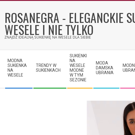
Skip
to
ROSANEGRA - ELEGANCKIE S
content
WESELE I NIE TYLKO
ZNAJDŹ IDEALNĄ SUKIENKĘ NA WESELE DLA SIEBIE
Secondary
SUKIENKI
Navigation
MODNA
NA
MODA
SUKIENKA
TRENDY W
WESELE
MODN
Menu
DAMSKA
NA
SUKIENKACH
MODNE
UBRA
UBRANIA
WESELE
W TYM
SEZONIE