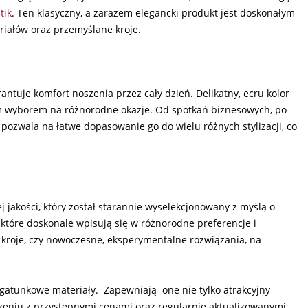
tik
. Ten klasyczny, a zarazem elegancki produkt jest doskonałym
riałów oraz przemyślane kroje.
antuje komfort noszenia przez cały dzień. Delikatny, ecru kolor
nym wyborem na różnorodne okazje. Od spotkań biznesowych, po
ozwala na łatwe dopasowanie go do wielu różnych stylizacji, co
 jakości, który został starannie wyselekcjonowany z myślą o
 które doskonale wpisują się w różnorodne preferencje i
ne kroje, czy nowoczesne, eksperymentalne rozwiązania, na
gatunkowe materiały. Zapewniają one nie tylko atrakcyjny
ączeniu z przystępnymi cenami oraz regularnie aktualizowanymi