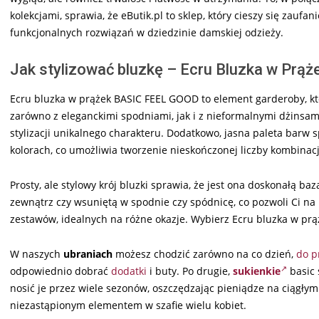
kolekcjami, sprawia, że eButik.pl to sklep, który cieszy się zauf
funkcjonalnych rozwiązań w dziedzinie damskiej odzieży.
Jak stylizować bluzkę – Ecru Bluzka w Pr
Ecru bluzka w prążek BASIC FEEL GOOD to element garderoby, któ
zarówno z eleganckimi spodniami, jak i z nieformalnymi dżinsami.
stylizacji unikalnego charakteru. Dodatkowo, jasna paleta barw 
kolorach, co umożliwia tworzenie nieskończonej liczby kombinacj
Prosty, ale stylowy krój bluzki sprawia, że jest ona doskonałą
zewnątrz czy wsuniętą w spodnie czy spódnicę, co pozwoli Ci na
zestawów, idealnych na różne okazje. Wybierz Ecru bluzka w pr
W naszych
ubraniach
możesz chodzić zarówno na co dzień,
do p
odpowiednio dobrać
dodatki
i buty. Po drugie,
sukienkie
basic 
nosić je przez wiele sezonów, oszczędzając pieniądze na ciągły
niezastąpionym elementem w szafie wielu kobiet.