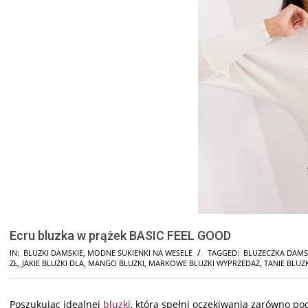
Ecru bluzka w prążek BASIC FEEL GOOD
IN:
BLUZKI DAMSKIE
,
MODNE SUKIENKI NA WESELE
TAGGED:
BLUZECZKA DAM
ZŁ
,
JAKIE BLUZKI DLA
,
MANGO BLUZKI
,
MARKOWE BLUZKI WYPRZEDAŻ
,
TANIE BLUZ
Poszukując idealnej
bluzki
, która spełni oczekiwania zarówno po