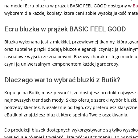
na model Ecru bluzka w prążek BASIC FEEL GOOD dostępny w
Bu
wyborem dla każdej kobiety, która ceni sobie wysoką jakość mate
Ecru bluzka w prążek BASIC FEEL GOOD
Bluzka wykonana jest z miękkiej, przewiewnej tkaniny, która gwar
oraz subtelne prążki dodają bluzce elegancji, czyniąc ją ideal
casualowe wyjścia ze znajomymi. Bazowy charakter tego modelu p
czyni ją uniwersalnym komponentem każdej garderoby.
Dlaczego warto wybrać bluzki z Butik?
Kupując na Butik, masz pewność, że dostajesz produkt najwyższej
najnowszych trendach mody. Sklep oferuje szeroki wybór bluzki,
potrzeby klientek. Niezależnie od tego, czy preferujesz klasycz
eButik.pl znajdziesz bluzki, które spełnią Twoje oczekiwania.
Do produkcji bluzek dostępnych wykorzystywane są tylko wysoko
wygląd, ale również trwałość i łatwość w utrzymaniu. To, w poł