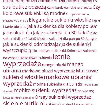
bluzki damkie
bluzki dam
bluzki damski
bluzki to
butik z odzieżą
Czy
50 zł
Carry kurtki damskie wyprzedaż
kolorowe sukienki są modne?
Eleganckie kurtki
Eleganckie sukienki włoskie
fajne
przejściowe damskie
Jaka sukienka dla kobiety po 50?
i tanie ubrania
Jakie sukienki dla 30 latki?
jakie bluzki dla
jakie
sukienki dl a 40 latki? Modne sukienki dla pań po 50 Allegro
Jakie sukienki odmładzają?
Jakie sukienki
wyszczuplają?
kolorowe sukienki
Kolorowe sukienki
letnie
na wiosnę
koszulowe sukienki
wyprzedaże
mango
mango bluzki
Markowe
ubrania
markowe bluzki wyprzedaż
markowe ubrania
sukienki włoskie
wyprzedaż
modna sukienka dla 50 latki
modne kurtki
mohito sukienki wyprzedaż
na wiosnę
damskie
Orsay sukienki wyprzedaż
Nowości kurtki damskie
sklep ebutik.pl
sukienki
sukienki na wiosnę