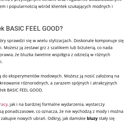
aniem i popularnością wśród klientek szukających modnych i
ążek BASIC FEEL GOOD?
ry sprawdzi się w wielu stylizacjach. Doskonale komponuje się
 Możesz ją zestawi grz z szalikiem lub biżuterią, co nada
sprawia, że bluzka świetnie współgra z odzieżą w różnych
i.
 bazą do eksperymentów modowych. Możesz ją nosić założoną na
 kreowanie różnorodnych, a zarazem spójnych i atrakcyjnych
ążek BASIC FEEL GOOD.
racy
, jak i na bardziej formalne wydarzenia, wystarczy
są ponadczasowe, co oznacza, że nie wychodzą z mody i można
m zakupie nowych ubrań. Odkryj, jak damskie
bluzy
stały się