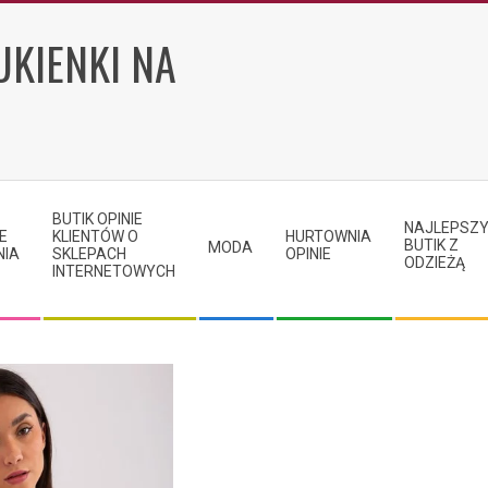
UKIENKI NA
BUTIK OPINIE
NAJLEPSZ
E
KLIENTÓW O
HURTOWNIA
BUTIK Z
MODA
NIA
SKLEPACH
OPINIE
ODZIEŻĄ
INTERNETOWYCH