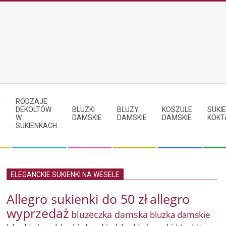
RODZAJE
Y
DEKOLTÓW
BLUZKI
BLUZY
KOSZULE
SUKIE
W
DAMSKIE
DAMSKIE
DAMSKIE
KOKT
SUKIENKACH
ELEGANCKIE SUKIENKI NA WESELE
Allegro sukienki do 50 zł
allegro
wyprzedaż
bluzeczka damska
bluzka damskie