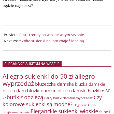
będzie najlepsza?
2025-
03-
Previous Post:
Trendy na wiosnę w tym sezonie
19
Next Post:
Żółte sukienki na lato znajdź idealną
ELEGANCKIE SUKIENKI NA WESELE
Allegro sukienki do 50 zł
allegro
wyprzedaż
bluzeczka damska
bluzka damskie
bluzki damkie
bluzki dam
bluzki damski
bluzki to 50
butik z odzieżą
Czy
zł
Carry kurtki damskie wyprzedaż
kolorowe sukienki są modne?
Eleganckie kurtki
Eleganckie sukienki włoskie
fajne i
przejściowe damskie