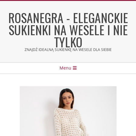
Skip
to
ROSANEGRA - ELEGANCKIE
content
SUKIENKI NA WESELE I NIE
TYLKO
ZNAJDŹ IDEALNĄ SUKIENKĘ NA WESELE DLA SIEBIE
Secondary
Menu
Navigation
Menu