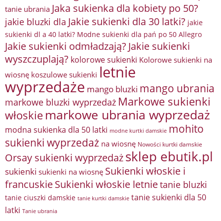
Jaka sukienka dla kobiety po 50?
tanie ubrania
Jakie sukienki dla 30 latki?
jakie bluzki dla
jakie
sukienki dl a 40 latki? Modne sukienki dla pań po 50 Allegro
Jakie sukienki odmładzają?
Jakie sukienki
wyszczuplają?
kolorowe sukienki
Kolorowe sukienki na
letnie
wiosnę
koszulowe sukienki
wyprzedaże
mango ubrania
mango bluzki
Markowe sukienki
markowe bluzki wyprzedaż
markowe ubrania wyprzedaż
włoskie
mohito
modna sukienka dla 50 latki
modne kurtki damskie
sukienki wyprzedaż
na wiosnę
Nowości kurtki damskie
sklep ebutik.pl
Orsay sukienki wyprzedaż
Sukienki włoskie i
sukienki
sukienki na wiosnę
francuskie
Sukienki włoskie letnie
tanie bluzki
tanie sukienki dla 50
tanie ciuszki damskie
tanie kurtki damskie
latki
Tanie ubrania