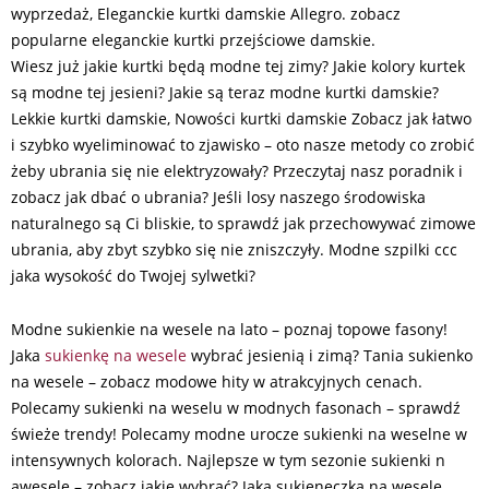
wyprzedaż, Eleganckie kurtki damskie Allegro. zobacz
popularne eleganckie kurtki przejściowe damskie.
Wiesz już jakie kurtki będą modne tej zimy? Jakie kolory kurtek
są modne tej jesieni? Jakie są teraz modne kurtki damskie?
Lekkie kurtki damskie, Nowości kurtki damskie Zobacz jak łatwo
i szybko wyeliminować to zjawisko – oto nasze metody co zrobić
żeby ubrania się nie elektryzowały? Przeczytaj nasz poradnik i
zobacz jak dbać o ubrania? Jeśli losy naszego środowiska
naturalnego są Ci bliskie, to sprawdź jak przechowywać zimowe
ubrania, aby zbyt szybko się nie zniszczyły. Modne szpilki ccc
jaka wysokość do Twojej sylwetki?
Modne sukienkie na wesele na lato – poznaj topowe fasony!
Jaka
sukienkę na wesele
wybrać jesienią i zimą? Tania sukienko
na wesele – zobacz modowe hity w atrakcyjnych cenach.
Polecamy sukienki na weselu w modnych fasonach – sprawdź
świeże trendy! Polecamy modne urocze sukienki na weselne w
intensywnych kolorach. Najlepsze w tym sezonie sukienki n
awesele – zobacz jakie wybrać? Jaka sukieneczka na wesele