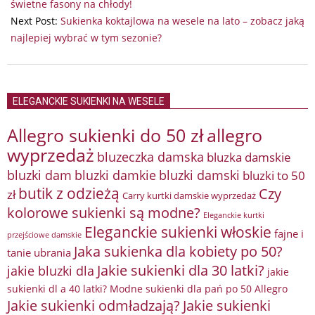
22
świetne fasony na chłody!
Next Post:
Sukienka koktajlowa na wesele na lato – zobacz jaką
najlepiej wybrać w tym sezonie?
ELEGANCKIE SUKIENKI NA WESELE
Allegro sukienki do 50 zł
allegro
wyprzedaż
bluzeczka damska
bluzka damskie
bluzki damkie
bluzki dam
bluzki damski
bluzki to 50
butik z odzieżą
Czy
zł
Carry kurtki damskie wyprzedaż
kolorowe sukienki są modne?
Eleganckie kurtki
Eleganckie sukienki włoskie
fajne i
przejściowe damskie
Jaka sukienka dla kobiety po 50?
tanie ubrania
Jakie sukienki dla 30 latki?
jakie bluzki dla
jakie
sukienki dl a 40 latki? Modne sukienki dla pań po 50 Allegro
Jakie sukienki odmładzają?
Jakie sukienki