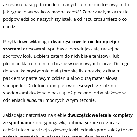
akcesoria pasują do modeli lnianych, a inne do dresowych itp.
Jak zgrać to wszystko w modną całość? Zobacz w tym zakresie
podpowiedzi od naszych stylistek, a od razu zrozumiesz o co
chodzi!
Przykładowo wkładając
dwuczęściowe letnie komplety z
szortami
dresowymi typu basic, decydujesz się raczej na
sportowy look. Dobierz zatem do nich białe tenisówki lub
plecione klapki na mini obcasie w neonowym kolorze. Do tego
dopasuj kolorystycznie małą torebkę listonoszkę z długim
paskiem w pastelowym odcieniu albo dużą materiałową
shopperkę. Do letnich kompletów dresowych z krótkimi
spodenkami doskonale pasują też plecione torby plażowe w
odcieniach
nude
, tak modnych w tym sezonie.
Zakładając natomiast na siebie
dwuczęściowe letnie komplety
ze spodniami
z długą nogawką automatycznie narzucasz
całości nieco bardziej szykowny look! Jednak sporo zależy też od