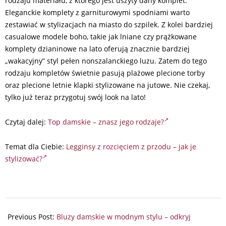
rodzaju materiału, z którego jest uszyty dany komplet.
Eleganckie komplety z garniturowymi spodniami warto
zestawiać w stylizacjach na miasto do szpilek. Z kolei bardziej
casualowe modele boho, takie jak lniane czy prążkowane
komplety dzianinowe na lato oferują znacznie bardziej
„wakacyjny” styl pełen nonszalanckiego luzu. Zatem do tego
rodzaju kompletów świetnie pasują plażowe plecione torby
oraz plecione letnie klapki stylizowane na jutowe. Nie czekaj,
tylko już teraz przygotuj swój look na lato!
Czytaj dalej:
Top damskie – znasz jego rodzaje?
Temat dla Ciebie:
Legginsy z rozcięciem z przodu – jak je
stylizować?
2026-
05-
Previous Post:
Bluzy damskie w modnym stylu – odkryj