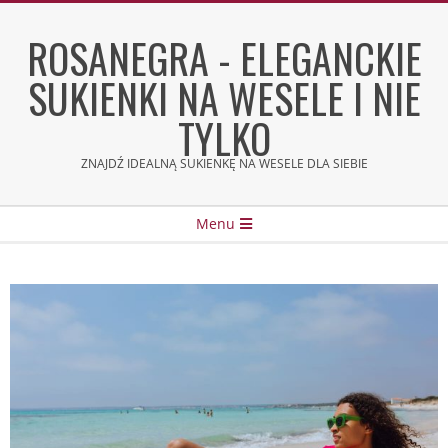
Skip
to
ROSANEGRA - ELEGANCKIE
content
SUKIENKI NA WESELE I NIE
TYLKO
ZNAJDŹ IDEALNĄ SUKIENKĘ NA WESELE DLA SIEBIE
Secondary
Menu
Navigation
Menu