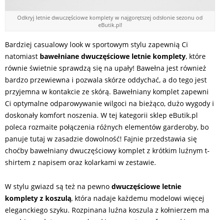
Odkryj letnie dwuczęściowe komplety w najgorętszej odsłonie sezonu od
eButik.pl!
Bardziej casualowy look w sportowym stylu zapewnią Ci
natomiast
bawełniane dwuczęściowe letnie komplety
, które
równie świetnie sprawdzą się na upały! Bawełna jest również
bardzo przewiewna i pozwala skórze oddychać, a do tego jest
przyjemna w kontakcie ze skórą. Bawełniany komplet zapewni
Ci optymalne odparowywanie wilgoci na bieżąco, dużo wygody i
doskonały komfort noszenia. W tej kategorii sklep eButik.pl
poleca rozmaite połączenia różnych elementów garderoby, bo
panuje tutaj w zasadzie dowolność! Fajnie przedstawia się
choćby bawełniany dwuczęściowy komplet z krótkim luźnym t-
shirtem z napisem oraz kolarkami w zestawie.
W stylu gwiazd są też na pewno
dwuczęściowe letnie
komplety z koszulą
, która nadaje każdemu modelowi więcej
eleganckiego szyku. Rozpinana luźna koszula z kołnierzem ma