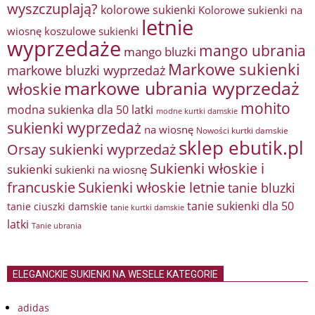
wyszczuplają?
kolorowe sukienki
Kolorowe sukienki na
letnie
wiosnę
koszulowe sukienki
wyprzedaże
mango ubrania
mango bluzki
Markowe sukienki
markowe bluzki wyprzedaż
markowe ubrania wyprzedaż
włoskie
mohito
modna sukienka dla 50 latki
modne kurtki damskie
sukienki wyprzedaż
na wiosnę
Nowości kurtki damskie
sklep ebutik.pl
Orsay sukienki wyprzedaż
Sukienki włoskie i
sukienki
sukienki na wiosnę
francuskie
Sukienki włoskie letnie
tanie bluzki
tanie sukienki dla 50
tanie ciuszki damskie
tanie kurtki damskie
latki
Tanie ubrania
ELEGANCKIE SUKIENKI NA WESELE KATEGORIE
adidas