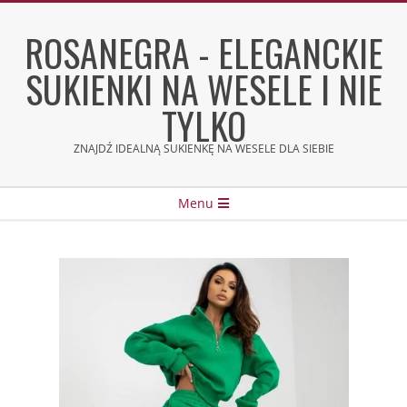
Skip
to
ROSANEGRA - ELEGANCKIE
content
SUKIENKI NA WESELE I NIE
TYLKO
ZNAJDŹ IDEALNĄ SUKIENKĘ NA WESELE DLA SIEBIE
Secondary
Menu
Navigation
Menu