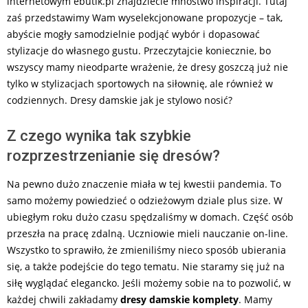
internetowym ebutik.pl znajdziecie mnóstwo inspiracji. Tutaj
zaś przedstawimy Wam wyselekcjonowane propozycje – tak,
abyście mogły samodzielnie podjąć wybór i dopasować
stylizacje do własnego gustu. Przeczytajcie koniecznie, bo
wszyscy mamy nieodparte wrażenie, że dresy goszczą już nie
tylko w stylizacjach sportowych na siłownię, ale również w
codziennych. Dresy damskie jak je stylowo nosić?
Z czego wynika tak szybkie
rozprzestrzenianie się dresów?
Na pewno dużo znaczenie miała w tej kwestii pandemia. To
samo możemy powiedzieć o odzieżowym dziale plus size. W
ubiegłym roku dużo czasu spędzaliśmy w domach. Część osób
przeszła na pracę zdalną. Uczniowie mieli nauczanie on-line.
Wszystko to sprawiło, że zmieniliśmy nieco sposób ubierania
się, a także podejście do tego tematu. Nie staramy się już na
siłę wyglądać elegancko. Jeśli możemy sobie na to pozwolić, w
każdej chwili zakładamy
dresy damskie komplety
. Mamy