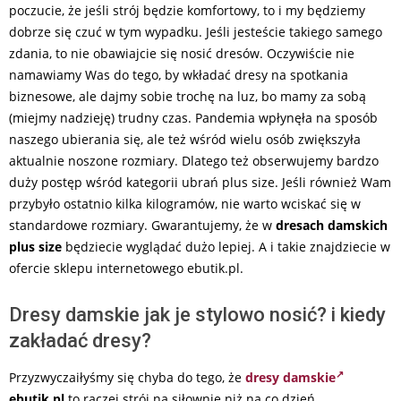
poczucie, że jeśli strój będzie komfortowy, to i my będziemy
dobrze się czuć w tym wypadku. Jeśli jesteście takiego samego
zdania, to nie obawiajcie się nosić dresów. Oczywiście nie
namawiamy Was do tego, by wkładać dresy na spotkania
biznesowe, ale dajmy sobie trochę na luz, bo mamy za sobą
(miejmy nadzieję) trudny czas. Pandemia wpłynęła na sposób
naszego ubierania się, ale też wśród wielu osób zwiększyła
aktualnie noszone rozmiary. Dlatego też obserwujemy bardzo
duży postęp wśród kategorii ubrań plus size. Jeśli również Wam
przybyło ostatnio kilka kilogramów, nie warto wciskać się w
standardowe rozmiary. Gwarantujemy, że w
dresach damskich
plus size
będziecie wyglądać dużo lepiej. A i takie znajdziecie w
ofercie sklepu internetowego ebutik.pl.
Dresy damskie jak je stylowo nosić? i kiedy
zakładać dresy?
Przyzwyczaiłyśmy się chyba do tego, że
dresy damskie
ebutik.pl
to raczej strój na siłownię niż na co dzień.