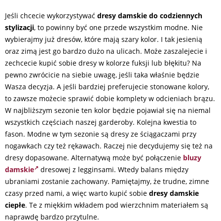
Jeśli chcecie wykorzystywać
dresy damskie
do codziennych
stylizacji
, to powinny być one przede wszystkim modne. Nie
wybierajmy już dresów, które mają szary kolor. I tak jesienią
oraz zimą jest go bardzo dużo na ulicach. Może zaszalejecie i
zechcecie kupić sobie dresy w kolorze fuksji lub błękitu? Na
pewno zwrócicie na siebie uwagę, jeśli taka właśnie będzie
Wasza decyzja. A jeśli bardziej preferujecie stonowane kolory,
to zawsze możecie sprawić dobie komplety w odcieniach brązu.
W najbliższym sezonie ten kolor będzie pojawiał się na niemal
wszystkich częściach naszej garderoby. Kolejna kwestia to
fason. Modne w tym sezonie są dresy ze ściągaczami przy
nogawkach czy też rękawach. Raczej nie decydujemy się też na
dresy dopasowane. Alternatywą może być połączenie
bluzy
damskie
dresowej z legginsami. Wtedy balans między
ubraniami zostanie zachowany. Pamiętajmy, że trudne, zimne
czasy przed nami, a więc warto kupić sobie
dresy damskie
ciepłe
. Te z miękkim wkładem pod wierzchnim materiałem są
naprawdę bardzo przytulne.