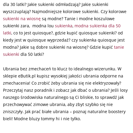
dla 30 latki? Jakie sukienki odmładzają? Jakie sukienki
wyszczuplają? Najmodniejsze kolorowe sukienki. Czy kolorowe
sukienki na wiosnę
są modne? Tanie i modne koszulowe
sukienki zara, modna lou
sukienka
,
modna sukienka dla 50
latki
, co to jest quiosque?, gdzie kupić quiosque sukienki? od
kiedy jest w quiosque wyprzedaż? czy sukienka quiosque jest
modna? Jakie są dobre sukienki na wiosnę? Gdzie kupić
tanie
sukienki
dla 50 latki?
Ubrania bez zmechaceń to klucz to idealnego wizerunku. W
sklepie eButik.pl kupisz wysokiej jakości ubrania odporne na
zmechacenia! Co zrobić żeby ubrania się nie elektryzowały?
Przeczytaj nasz poradnik i zobacz jak dbać o ubrania? Jeśli losy
naszego środowiska naturalnego są Ci bliskie, to sprawdź jak
przechowywać zimowe ubrania, aby zbyt szybko się nie
zniszczyły. Jak prać białe ubrania – poznaj naturalne boostery
bieli! Modne bluzy tommy hi i nie tylko.