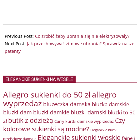
2024-
09-
Previous Post:
Co zrobić żeby ubrania się nie elektryzowały?
17
Next Post:
Jak przechowywać zimowe ubrania? Sprawdź nasze
patenty
ELEGANCKIE SUKIENKI NA WESELE
Allegro sukienki do 50 zł
allegro
wyprzedaż
bluzeczka damska
bluzka damskie
bluzki damkie
bluzki dam
bluzki damski
bluzki to 50
butik z odzieżą
Czy
zł
Carry kurtki damskie wyprzedaż
kolorowe sukienki są modne?
Eleganckie kurtki
Eleganckie sukienki włoskie
fajne i
przejściowe damskie