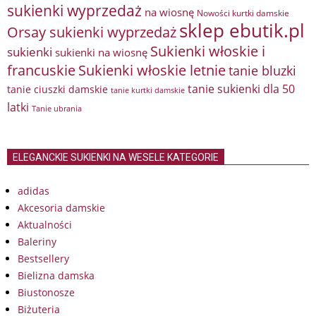
sukienki wyprzedaż
na wiosnę
Nowości kurtki damskie
sklep ebutik.pl
Orsay sukienki wyprzedaż
Sukienki włoskie i
sukienki
sukienki na wiosnę
francuskie
Sukienki włoskie letnie
tanie bluzki
tanie sukienki dla 50
tanie ciuszki damskie
tanie kurtki damskie
latki
Tanie ubrania
ELEGANCKIE SUKIENKI NA WESELE KATEGORIE
adidas
Akcesoria damskie
Aktualności
Baleriny
Bestsellery
Bielizna damska
Biustonosze
Biżuteria