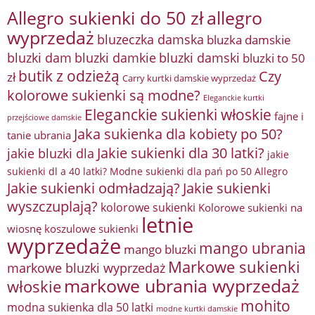
Allegro sukienki do 50 zł
allegro
wyprzedaż
bluzeczka damska
bluzka damskie
bluzki damkie
bluzki dam
bluzki damski
bluzki to 50
butik z odzieżą
Czy
zł
Carry kurtki damskie wyprzedaż
kolorowe sukienki są modne?
Eleganckie kurtki
Eleganckie sukienki włoskie
fajne i
przejściowe damskie
Jaka sukienka dla kobiety po 50?
tanie ubrania
Jakie sukienki dla 30 latki?
jakie bluzki dla
jakie
sukienki dl a 40 latki? Modne sukienki dla pań po 50 Allegro
Jakie sukienki odmładzają?
Jakie sukienki
wyszczuplają?
kolorowe sukienki
Kolorowe sukienki na
letnie
wiosnę
koszulowe sukienki
wyprzedaże
mango ubrania
mango bluzki
Markowe sukienki
markowe bluzki wyprzedaż
markowe ubrania wyprzedaż
włoskie
mohito
modna sukienka dla 50 latki
modne kurtki damskie