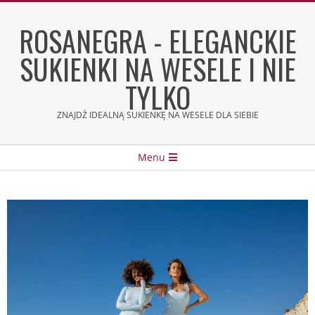
Skip
to
ROSANEGRA - ELEGANCKIE
content
SUKIENKI NA WESELE I NIE
TYLKO
ZNAJDŹ IDEALNĄ SUKIENKĘ NA WESELE DLA SIEBIE
Secondary
Menu
Navigation
Menu