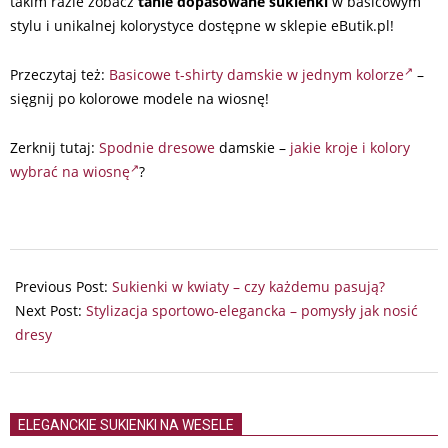
takim razie zobacz
tanie dopasowane sukienki
w basicowym
stylu i unikalnej kolorystyce dostępne w sklepie eButik.pl!
Przeczytaj też:
Basicowe t-shirty damskie w jednym kolorze
–
sięgnij po kolorowe modele na wiosnę!
Zerknij tutaj:
Spodnie dresowe
damskie –
jakie kroje i kolory
wybrać na wiosnę
?
2025-
03-
Previous Post:
Sukienki w kwiaty – czy każdemu pasują?
06
Next Post:
Stylizacja sportowo-elegancka – pomysły jak nosić
dresy
ELEGANCKIE SUKIENKI NA WESELE