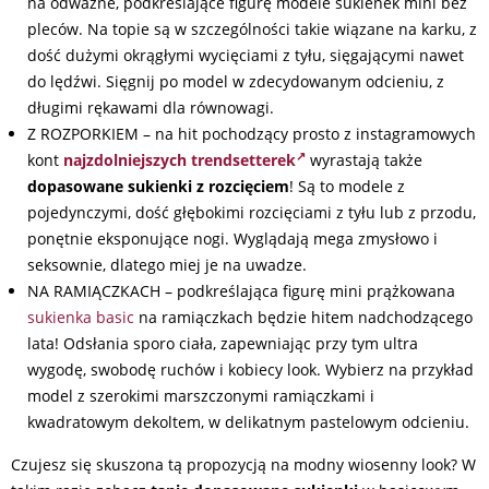
na odważne, podkreślające figurę modele sukienek mini bez
pleców. Na topie są w szczególności takie wiązane na karku, z
dość dużymi okrągłymi wycięciami z tyłu, sięgającymi nawet
do lędźwi. Sięgnij po model w zdecydowanym odcieniu, z
długimi rękawami dla równowagi.
Z ROZPORKIEM – na hit pochodzący prosto z instagramowych
kont
najzdolniejszych trendsetterek
wyrastają także
dopasowane sukienki z rozcięciem
! Są to modele z
pojedynczymi, dość głębokimi rozcięciami z tyłu lub z przodu,
ponętnie eksponujące nogi. Wyglądają mega zmysłowo i
seksownie, dlatego miej je na uwadze.
NA RAMIĄCZKACH – podkreślająca figurę mini prążkowana
sukienka basic
na ramiączkach będzie hitem nadchodzącego
lata! Odsłania sporo ciała, zapewniając przy tym ultra
wygodę, swobodę ruchów i kobiecy look. Wybierz na przykład
model z szerokimi marszczonymi ramiączkami i
kwadratowym dekoltem, w delikatnym pastelowym odcieniu.
Czujesz się skuszona tą propozycją na modny wiosenny look? W