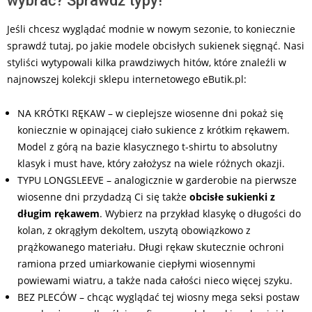
wybrać? Sprawdź typy!
Jeśli chcesz wyglądać modnie w nowym sezonie, to koniecznie
sprawdź tutaj, po jakie modele obcisłych sukienek sięgnąć. Nasi
styliści wytypowali kilka prawdziwych hitów, które znaleźli w
najnowszej kolekcji sklepu internetowego eButik.pl:
NA KRÓTKI RĘKAW – w cieplejsze wiosenne dni pokaż się
koniecznie w opinającej ciało sukience z krótkim rękawem.
Model z górą na bazie klasycznego t-shirtu to absolutny
klasyk i must have, który założysz na wiele różnych okazji.
TYPU LONGSLEEVE – analogicznie w garderobie na pierwsze
wiosenne dni przydadzą Ci się także
obcisłe sukienki z
długim rękawem
. Wybierz na przykład klasykę o długości do
kolan, z okrągłym dekoltem, uszytą obowiązkowo z
prążkowanego materiału. Długi rękaw skutecznie ochroni
ramiona przed umiarkowanie ciepłymi wiosennymi
powiewami wiatru, a także nada całości nieco więcej szyku.
BEZ PLECÓW – chcąc wyglądać tej wiosny mega seksi postaw