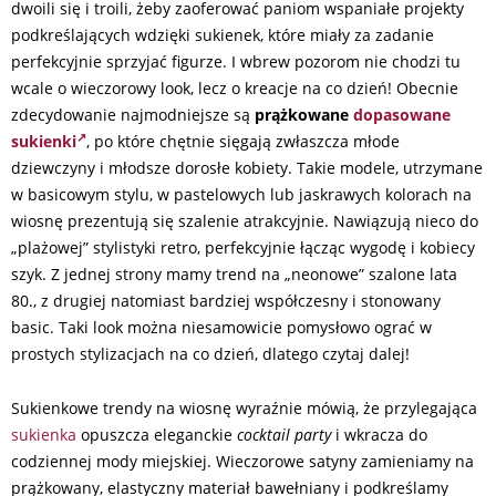
dwoili się i troili, żeby zaoferować paniom wspaniałe projekty
podkreślających wdzięki sukienek, które miały za zadanie
perfekcyjnie sprzyjać figurze. I wbrew pozorom nie chodzi tu
wcale o wieczorowy look, lecz o kreacje na co dzień! Obecnie
zdecydowanie najmodniejsze są
prążkowane
dopasowane
sukienki
, po które chętnie sięgają zwłaszcza młode
dziewczyny i młodsze dorosłe kobiety. Takie modele, utrzymane
w basicowym stylu, w pastelowych lub jaskrawych kolorach na
wiosnę prezentują się szalenie atrakcyjnie. Nawiązują nieco do
„plażowej” stylistyki retro, perfekcyjnie łącząc wygodę i kobiecy
szyk. Z jednej strony mamy trend na „neonowe” szalone lata
80., z drugiej natomiast bardziej współczesny i stonowany
basic. Taki look można niesamowicie pomysłowo ograć w
prostych stylizacjach na co dzień, dlatego czytaj dalej!
Sukienkowe trendy na wiosnę wyraźnie mówią, że przylegająca
sukienka
opuszcza eleganckie
cocktail party
i wkracza do
codziennej mody miejskiej. Wieczorowe satyny zamieniamy na
prążkowany, elastyczny materiał bawełniany i podkreślamy