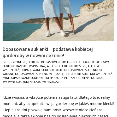
Dopasowane sukienki – podstawa kobiecej
garderoby w nowym sezonie!
IN:
SHOPONLINE
,
SUKIENKI DOPASOWANE DO FIGURY
TAGGED:
ALLEGRO
SUKIENKI DAMSKIE WYPRZEDAŻ
,
ALLEGRO SUKIENKI DO 50 ZŁ
,
ALLEGRO
WYPRZEDAŻ
,
DOPASOWANE SUKIENKI BASIC
,
DOPASOWANE SUKIENKI NA
WIOSNĘ
,
DOPASOWANE SUKIENKI W PRĄŻEK
,
ELEGANCKIE SUKIENKI WYPRZEDAŻ
,
MINI DOPASOWANE SUKIENKI
,
SKLEP EBUTIK.PL
,
TANIE SUKIENKI DO 50 ZŁ
,
ZWIEWNE SUKIENKI NA LATO WYPRZEDAŻ
Idzie wiosna, a wkrótce potem nastąpi lato, dlatego to idealny
moment, aby uzupełnić swoją garderobę w jakieś modne kiecki!
Cieplejsze dni pozwolą nam nosić wreszcie nieco cieńsze
modele, a także skłonią nas do odsłaniania niektórych części