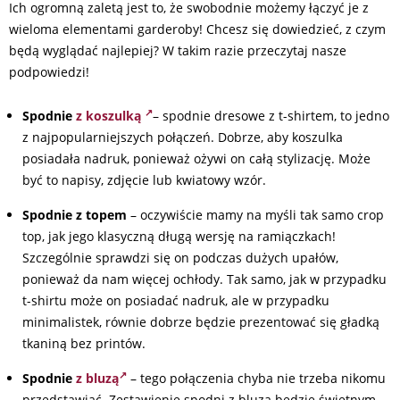
Ich ogromną zaletą jest to, że swobodnie możemy łączyć je z
wieloma elementami garderoby! Chcesz się dowiedzieć, z czym
będą wyglądać najlepiej? W takim razie przeczytaj nasze
podpowiedzi!
Spodnie
z koszulką
– spodnie dresowe z t-shirtem, to jedno
z najpopularniejszych połączeń. Dobrze, aby koszulka
posiadała nadruk, ponieważ ożywi on całą stylizację. Może
być to napisy, zdjęcie lub kwiatowy wzór.
Spodnie z topem
– oczywiście mamy na myśli tak samo crop
top, jak jego klasyczną długą wersję na ramiączkach!
Szczególnie sprawdzi się on podczas dużych upałów,
ponieważ da nam więcej ochłody. Tak samo, jak w przypadku
t-shirtu może on posiadać nadruk, ale w przypadku
minimalistek, równie dobrze będzie prezentować się gładką
tkaniną bez printów.
Spodnie
z bluzą
– tego połączenia chyba nie trzeba nikomu
przedstawiać. Zestawienie spodni z bluzą będzie świetnym