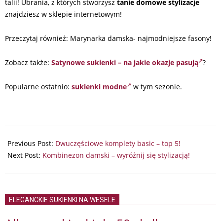
talii! Ubrania, z których stworzysz
tanie domowe stylizacje
znajdziesz w sklepie internetowym!
Przeczytaj również: Marynarka damska- najmodniejsze fasony!
Zobacz także:
Satynowe sukienki – na jakie okazje pasują
?
Popularne ostatnio:
sukienki modne
w tym sezonie.
2025-
02-
Previous Post:
Dwuczęściowe komplety basic – top 5!
28
Next Post:
Kombinezon damski – wyróżnij się stylizacją!
ELEGANCKIE SUKIENKI NA WESELE