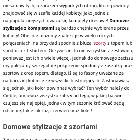
niesamowitych, a zarazem wygodnych ubrań, które powinny
znajdować się w szafie każdej kobiety! Jako jedne z
najpopularniejszych uważa się komplety dresowe!
Domowe
stylizacje z kompletami
są bardzo chętnie wybierane przez
kobiety! Obecnie możemy znaleźć je w wielu różnych
połączeniach, na przykład spodnie z bluzą,
szorty
z topem lub
spódnica z t-shirtem. Oczywiście, to nie wszystkie z zestawień,
ponieważ jest ich o wiele więcej. Jednak do domowego zaciszu
my polecamy szczególnie połączenie spódnicy z koszulką oraz
szortów z crop topem, dlatego, iż są to fasony uważane za
najbardziej kobiece ze wszystkich istniejących. Zastanawiasz
się jednak, jaki kolor powinnaś wybrać? Ten wybór należy do
Ciebie, ponieważ wszystko zależy od tego, w jakiej barwie
czujesz się najlepiej. Jednak w tym sezonie królować będą
odcienie, takie jak róż, czerwień oraz fiolet!
Domowe stylizacje z szortami
Zastanawiasz się, czy samodzielnie również jesteś w stanie