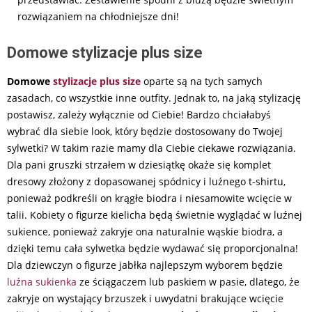
rozwiązaniem na chłodniejsze dni!
Domowe stylizacje plus size
Domowe
stylizacje plus size
oparte są na tych samych
zasadach, co wszystkie inne outfity. Jednak to, na jaką stylizację
postawisz, zależy wyłącznie od Ciebie! Bardzo chciałabyś
wybrać dla siebie look, który będzie dostosowany do Twojej
sylwetki? W takim razie mamy dla Ciebie ciekawe rozwiązania.
Dla pani gruszki strzałem w dziesiątkę okaże się komplet
dresowy złożony z dopasowanej spódnicy i luźnego t-shirtu,
ponieważ podkreśli on krągłe biodra i niesamowite wcięcie w
talii. Kobiety o figurze kielicha będą świetnie wyglądać w luźnej
sukience, ponieważ zakryje ona naturalnie wąskie biodra, a
dzięki temu cała sylwetka będzie wydawać się proporcjonalna!
Dla dziewczyn o figurze jabłka najlepszym wyborem będzie
luźna sukienka
ze ściągaczem lub paskiem w pasie, dlatego, że
zakryje on wystający brzuszek i uwydatni brakujące wcięcie