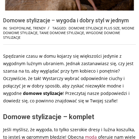
Domowe stylizacje – wygoda i dobry styl w jednym
IN:
SHOPONLINE
,
TRENDY
TAGGED:
DOMOWE STYLIZACJE PLUS SIZE
,
MODNE
DOMOWE STYLIZACJE
,
TANIE DOMOWE STYLIZACJE
,
WYGODNE DOMOWE
STYLIZACJE
Spędzanie czasu w domu kojarzy się większości jedynie z
wygodnym luźnym ubraniem. Jednak zastanawiasz się, czy jest
szansa na to, aby wyglądać przy tym kobieco i ponętnie?
Oczywiście, że tak! Wystarczy wybrać odpowiednie ciuchy i
połączyć je w dobry sposób, aby zyskać niezwykle modne i
wygodne
domowe stylizacje
! Przeczytaj nasze podpowiedzi i
dowiedz się, co powinno znajdować się w Twojej szafie!
Domowe stylizacje – komplet
Jeśli myślisz, że wygoda, to tylko szerokie dresy i luźna koszulka,
to jesteś w ogromnym błędzie! Obecna
moda
oferuje nam wiele