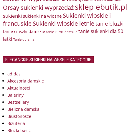
sklep ebutik.pl
Orsay sukienki wyprzedaż
Sukienki włoskie i
sukienki
sukienki na wiosnę
francuskie
Sukienki włoskie letnie
tanie bluzki
tanie sukienki dla 50
tanie ciuszki damskie
tanie kurtki damskie
latki
Tanie ubrania
ELEGANCKIE SUKIENKI NA WESELE KATEGORIE
adidas
Akcesoria damskie
Aktualności
Baleriny
Bestsellery
Bielizna damska
Biustonosze
Biżuteria
Bluzki basic