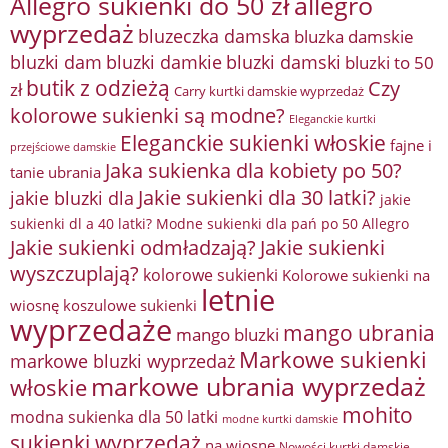
Allegro sukienki do 50 zł
allegro
wyprzedaż
bluzeczka damska
bluzka damskie
bluzki damkie
bluzki dam
bluzki damski
bluzki to 50
butik z odzieżą
Czy
zł
Carry kurtki damskie wyprzedaż
kolorowe sukienki są modne?
Eleganckie kurtki
Eleganckie sukienki włoskie
fajne i
przejściowe damskie
Jaka sukienka dla kobiety po 50?
tanie ubrania
Jakie sukienki dla 30 latki?
jakie bluzki dla
jakie
sukienki dl a 40 latki? Modne sukienki dla pań po 50 Allegro
Jakie sukienki odmładzają?
Jakie sukienki
wyszczuplają?
kolorowe sukienki
Kolorowe sukienki na
letnie
wiosnę
koszulowe sukienki
wyprzedaże
mango ubrania
mango bluzki
Markowe sukienki
markowe bluzki wyprzedaż
markowe ubrania wyprzedaż
włoskie
mohito
modna sukienka dla 50 latki
modne kurtki damskie
sukienki wyprzedaż
na wiosnę
Nowości kurtki damskie