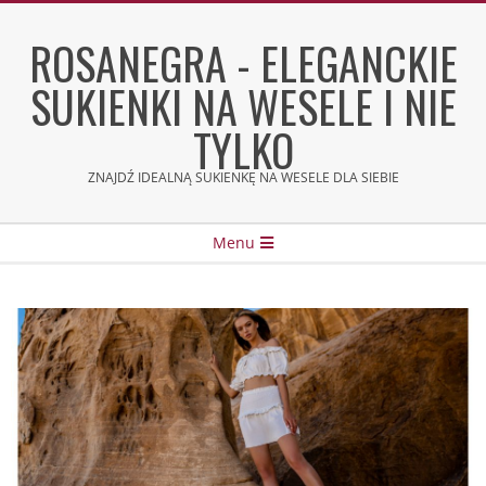
Skip
to
ROSANEGRA - ELEGANCKIE
content
SUKIENKI NA WESELE I NIE
TYLKO
ZNAJDŹ IDEALNĄ SUKIENKĘ NA WESELE DLA SIEBIE
Secondary
Menu
Navigation
Menu