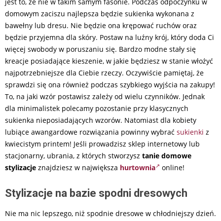
jest to, że nie w takim samym fasonie. Podczas odpoczynku w
domowym zaciszu najlepsza będzie sukienka wykonana z
bawełny lub dresu. Nie będzie ona krępować ruchów oraz
będzie przyjemna dla skóry. Postaw na luźny krój, który doda Ci
więcej swobody w poruszaniu się. Bardzo modne stały się
kreacje posiadające kieszenie, w jakie będziesz w stanie włożyć
najpotrzebniejsze dla Ciebie rzeczy. Oczywiście pamiętaj, że
sprawdzi się ona również podczas szybkiego wyjścia na zakupy!
To, na jaki wzór postawisz zależy od wielu czynników. Jednak
dla minimalistek polecamy pozostanie przy klasycznych
sukienka nieposiadających wzorów. Natomiast dla kobiety
lubiące awangardowe rozwiązania powinny wybrać
sukienki
z
kwiecistym printem! Jeśli prowadzisz sklep internetowy lub
stacjonarny, ubrania, z których stworzysz
tanie domowe
stylizacje
znajdziesz w największa
hurtownia
online!
Stylizacje na bazie spodni dresowych
Nie ma nic lepszego, niż spodnie dresowe w chłodniejszy dzień.